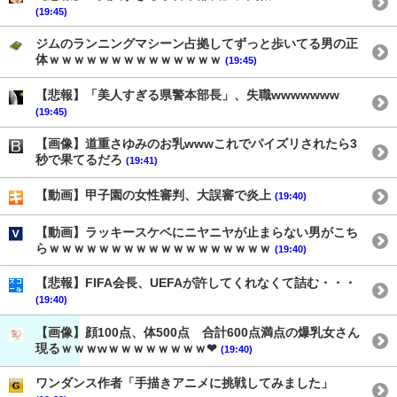
(19:45)
ジムのランニングマシーン占拠してずっと歩いてる男の正
体ｗｗｗｗｗｗｗｗｗｗｗｗｗｗ
(19:45)
【悲報】「美人すぎる県警本部長」、失職wwwwwww
(19:45)
【画像】道重さゆみのお乳wwwこれでパイズリされたら3
秒で果てるだろ
(19:41)
【動画】甲子園の女性審判、大誤審で炎上
(19:40)
【動画】ラッキースケベにニヤニヤが止まらない男がこち
らｗｗｗｗｗｗｗｗｗｗｗｗｗｗｗｗｗｗ
(19:40)
【悲報】FIFA会長、UEFAが許してくれなくて詰む・・・
(19:40)
【画像】顔100点、体500点 合計600点満点の爆乳女さん
現るｗｗｗwｗｗｗｗｗｗｗｗ❤
(19:40)
ワンダンス作者「手描きアニメに挑戦してみました」