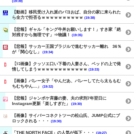
(19:39)
【動画】移民受け入れ派のパヨおば、自分の家に来られた
ら全力で拒否るｗｗｗｗｗｗｗｗｗｗ
(19:38)
【悲報】ギャル「キング牛丼お願いします！」すき家「絶
対残すから無理です」⇒物議！
(19:35)
【悲報】サッカー王国ブラジルで進むサッカー離れ 36％
が「関心なし」
(19:34)
【ｼｺ画像】クッソエ口い下着の人妻さん、ベッドの上で発
情してしまうｗｗｗｗｗｗｗｗｗｗｗｗ
(19:33)
【画像】バレー女子「やんだあ、バレーしてたら太ももむ
ちむちやん…」
(19:32)
【悲報】ジャンポケ斉藤の妻、夫の求刑7年翌日に
Instagram更新「楽しすぎた」
(19:30)
【画像】サイバーコネクトツーの松山氏、JUMP公式にブ
ロックされる・・・
(19:30)
「THE NORTH FACE」の人気が低下・・・
(19:27)