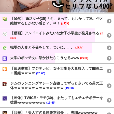
【呆然】 婚活女子(35)「え、まって、もしかして私、牛と
結婚するしかない感じ？」⇒！
(ｵﾇﾇﾒ)
【動画】アンドロイドみたいな女子小学生が発見される
(ｵ
ﾇﾇﾒ)
職場の人妻と不倫をして、ついに、、、
(ｵﾇﾇﾒ)
大学のボッチ女に話かけたらこうなるwww
(ｵﾇﾇﾒ)
【放送事故】フジテレビ、女子大生を大量投入して闇深エ
ロ番組ｗｗｗｗ
(20:00)
ジムのランニングマシーン占拠してずっと歩いてる男の正
体ｗｗｗｗｗｗｗｗｗｗｗｗｗｗ
(19:50)
【画像】TWICE・モモ(30)、またしてもエチエチボデーを
披露wwwwwwwwww
(19:49)
【悲報】「美人すぎる県警本部長」、失職wwwwwww