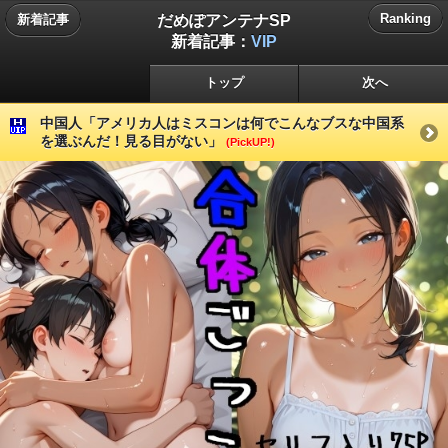
だめぽアンテナSP
Ranking
新着記事
新着記事：
VIP
トップ
次へ
中国人「アメリカ人はミスコンは何でこんなブスな中国系
を選ぶんだ！見る目がない」
(PickUP!)