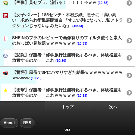
【画像】見せブラ、流行る！！！！！⇒ｗｗ
(10:35)
【女子バレー】185センチ・木村沙織、息子に「高い高
い」求められ衝撃展開激白 「すごい列になって…私アトラ
クションじゃないよみたいな」
(10:34)
SHEINのブラのレビューで画像有りのフィルタ使うと素人
のおっぱい見放題ｗｗｗｗｗｗｗ
(10:33)
【悲報】保護者「修学旅行は無料化するべき。体験格差を
放置するのか」←これ
(10:30)
【驚愕】風俗で3Pにハマりすぎた結果ｗｗｗｗｗｗｗｗｗ
ｗwwww
(10:25)
【衝撃】保護者「修学旅行は無料化するべき。体験格差を
放置するのか」←これｗｗｗｗｗ
(10:18)
トップ
次へ
About
RSS
orz