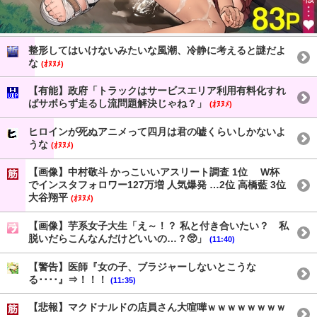
整形してはいけないみたいな風潮、冷静に考えると謎だよ
な
(ｵﾇﾇﾒ)
【有能】政府「トラックはサービスエリア利用有料化すれ
ばサボらず走るし流問題解決じゃね？」
(ｵﾇﾇﾒ)
ヒロインが死ぬアニメって四月は君の嘘くらいしかないよ
うな
(ｵﾇﾇﾒ)
【画像】中村敬斗 かっこいいアスリート調査 1位 W杯
でインスタフォロワー127万増 人気爆発 …2位 高橋藍 3位
大谷翔平
(ｵﾇﾇﾒ)
【画像】芋系女子大生「え～！？ 私と付き合いたい？ 私
脱いだらこんなんだけどいいの…？🥺」
(11:40)
【警告】医師『女の子、ブラジャーしないとこうな
る････』⇒！！！
(11:35)
【悲報】マクドナルドの店員さん大喧嘩ｗｗｗｗｗｗｗｗ