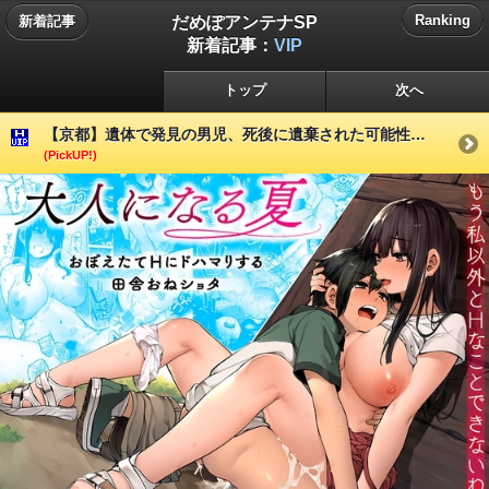
だめぽアンテナSP
Ranking
新着記事
新着記事：
VIP
トップ
次へ
【京都】遺体で発見の男児、死後に遺棄された可能性…
(PickUP!)