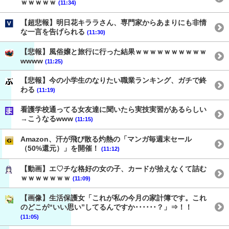
ｗｗｗｗｗ
(11:34)
【超悲報】明日花キララさん、専門家からあまりにも非情
な一言を告げられる
(11:30)
【悲報】風俗嬢と旅行に行った結果ｗｗｗｗｗｗｗｗｗｗ
wwww
(11:25)
【悲報】今の小学生のなりたい職業ランキング、ガチで終
わる
(11:19)
看護学校通ってる女友達に聞いたら実技実習があるらしい
→こうなるwww
(11:15)
Amazon、汗が飛び散る灼熱の「マンガ毎週末セール
（50%還元）」を開催！
(11:12)
【動画】エ♡チな格好の女の子、カードが拾えなくて詰む
ｗｗｗｗｗｗｗ
(11:09)
【画像】生活保護女「これが私の今月の家計簿です。これ
のどこが“いい思い”してるんですか･･････？」⇒！！
(11:05)