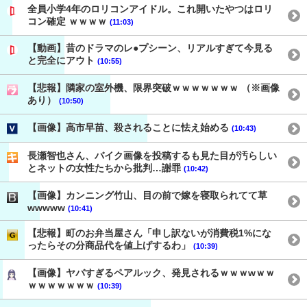
全員小学4年のロリコンアイドル。これ開いたやつはロリ
コン確定 ｗｗｗｗ
(11:03)
【動画】昔のドラマのレ●プシーン、リアルすぎて今見る
と完全にアウト
(10:55)
【悲報】隣家の室外機、限界突破ｗｗｗｗｗｗｗ （※画像
あり）
(10:50)
【画像】高市早苗、殺されることに怯え始める
(10:43)
長瀬智也さん、バイク画像を投稿するも見た目が汚らしい
とネットの女性たちから批判…謝罪
(10:42)
【画像】カンニング竹山、目の前で嫁を寝取られてて草
wwwww
(10:41)
【悲報】町のお弁当屋さん「申し訳ないが消費税1%にな
ったらその分商品代を値上げするわ」
(10:39)
【画像】ヤバすぎるペアルック、発見されるｗｗｗwｗｗ
ｗｗｗｗｗｗｗ
(10:39)