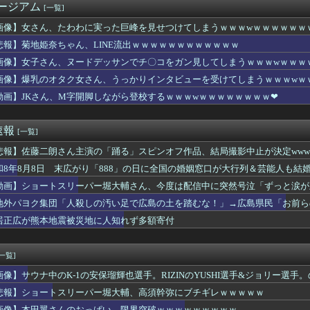
ージアム
[一覧]
、妻とのハグを報告「文〇砲より遥かに弱いノロケ砲をお見舞いする...
、バスタオルを「まあ、1週間…」使うと告白
画像】女さん、たわわに実った巨峰を見せつけてしまうｗｗｗwｗｗｗｗｗｗ
10,000人以上死亡、ほとんどが高齢者で若者は元気・・・
悲報】菊地姫奈ちゃん、LINE流出ｗｗｗｗｗｗｗｗｗｗｗｗ
ス作者「手書きでダンスアニメ描いてみました」←アニメの当てつけ...
残酷な「社会の縮図」を文化祭の出し物で学んでしまう⇒(動画あ...
画像】女子さん、ヌードデッサンでチ〇コをガン見してしまうｗｗｗwｗｗｗ
洋、クリスタルパレス加入決定！背番号17で鎌田大地と同僚に
画像】爆乳のオタク女さん、うっかりインタビューを受けてしまうｗｗｗwｗ
トスリーパー堀大輔、高須幹弥にブチギレｗｗｗｗｗ
動画】JKさん、M字開脚しながら登校するｗｗｗwｗｗｗｗｗｗｗｗ❤
コ店の女店員さん、パンツが見えそうな危ない仕事ｗｗｗｗ
ヒー コンビニで割引おにぎりは〝絶対買わない〟理由で炎上ｗｗｗ
20年ちょいで90％減少・・・・・
速報
[一覧]
ースの原作者、尾田栄一郎先生51歳「あ、切り込む？笑」
ビビってる女多すぎだろｗｗｗｗｗｗｗｗｗｗwwww
悲報】佐藤二朗さん主演の「踊る」スピンオフ作品、結局撮影中止が決定wwwww
カー協会に性接待疑惑、「Jリーグの審判を統括する人物」も含まれ...
和8年8月8日 末広がり「888」の日に全国の婚姻窓口が大行列＆芸能人も結
英の女部員←ベンチ入り 強豪校のジャガイモダンサー←ベンチ外
の価値、発表されるｗｗｗｗｗ(※画像あり)
動画】ショートスリーパー堀大輔さん、今度は配信中に突然号泣「ずっと涙が
徳神糧、経常利益が前年同期比84.1％減に
地外パヨク集団「人殺しの汚い足で広島の土を踏むな！」→広島県民「お前ら
け入れ反対」56.3％に わずか2年で20.7ポイント増、東...
居正広が熊本地震被災地に人知れず多額寄付
、ヌードデッサンでチ〇コをガン見してしまうｗｗｗwｗｗｗｗｗｗ...
医「これ腫瘍？」検査「正常な脳組織です」医者「腫瘍でしょ？」検...
パー堀大輔、「寝たほうがいいのでは？のコメントにブチギレ
[一覧]
ぶりに嫁とセックスしたんだが・・・
トスリーパー「寝たほうがいいよ」の一言にブチギレ・・・
画像】サウナ中のK‐1の安保瑠輝也選手。RIZINのYUSHI選手&ジョリー選
の墓を見た小学生「おばさんがいじわる」
悲報】ショートスリーパー堀大輔、高須幹弥にブチギレｗｗｗｗｗ
(42)、大学の友達と初めての飲み会wwwwwww
画像】本田翼さんのおっぱい、限界突破ｗｗｗｗｗｗｗｗｗ