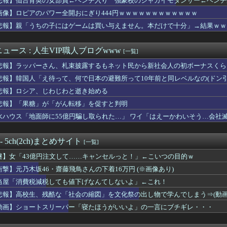
悲報】仙台育英の女部員←ベンチ入り 強豪校のジャガイモダンサー←ベンチ
で乳がん検査ｗｗｗｗｗ
画像】ロピアのパワー全開おにぎり444円ｗｗｗｗｗｗｗｗｗｗｗｗ
気を患っていた・・・・・
ﾛで５分で出したら店長来て無事死亡ｗｗｗｗｗｗｗｗｗｗwww...
悲報】親「うちの子にはゲームは買い与えません。本だけで十分」→結果ｗｗ
ミッチー”及川光博さん、一般女性との再婚＆妻の妊娠を発表ｗｗｗ...
、オイルマネーが転がり込んでガチで東北最強へｗｗｗｗｗｗｗｗｗｗ
ュース : 人生VIP職人ブログwww
[一覧]
売春婦の数と割合」反論「そんなはずはない、日本は上位なはずだ」...
師「…手は尽くしました」陰キャ女子「…ﾋｭｯ」→結果・・・
悲報】ラッパーさん、札束披露するもネット民から新社会人の初ボーナスくら
ちゃん、LINE流出ｗｗｗｗｗｗｗｗｗｗｗｗ
悲報】韓国人「え待って、何で日本の避難所って10年前と同レベルなの(ドン
ッカーの順位、もう覆すことができないレベルで固定される
市たおせ！ヒサヒトが広島に来ることを許さない！天皇制打倒！」
悲報】ロシア、じわじわと逝き始める
太ももを過去にするフィギュアがこちらｗｗｗｗｗ
悲報】「果糖」が「がん転移」を促すと判明
光さん「カレーにじゃがいもはいらない」・・・・・・・・・
水ハウス「地面師に55億円騙し取られた…」 ワイ「はえーかわいそう…会社
減税しても値下げなんてしないよ」←これ！
、新たなゲームチャンネルを立ち上げ最初にマイクラをプレイする
(31)のミニスカ生脚姿が意外とエロいと話題
 - 5ch(2ch)まとめサイト
[一覧]
A参加拒否した親へ最終警告。こうなってもいい？」
多額の寄付していた。知人「誰にも知られなくてもいい、と公表して...
謎】女「43億円注文して……キャンセルっと！」←こいつの目的ｗ
6000万円つぎ込んだ税務署職員さん、3億3400万円しか回...
衝撃】元乃木坂46・齋藤飛鳥さんの下着16万円 (※画像あり)
6000万円つぎ込んだ税務署職員、3億3400万円しか回収で...
レ明美さん、7種類の炊き出しと大量物資を積んで熊本へ・・・・・...
当屋「消費税減税しても値下げなんてしないよ」←これ！
軽貨物ドライバーという職業を知る
悲報】高校生、残酷な「社会の縮図」を文化祭の出し物で学んでしまう⇒(動画
 末広がり「888」の日に全国の婚姻窓口が大行列＆芸能人も結婚...
動画】ショートスリーパー「寝たほうがいいよ」の一言にブチギレ・・・
を経て語る「自分の絵ごと、このジャンルはそろそろ終わりかな」
ビキニ水着姿wwwwwwwwwwwwwww
軽貨物ドライバーという職業を知ってしまう・・・・・・・・・