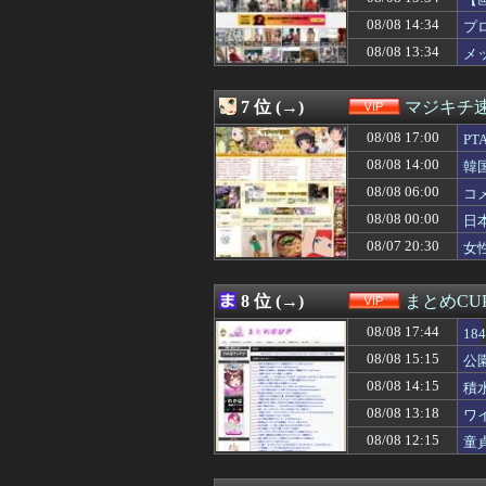
08/08 16:01
お前らがメイドイ
08/08 16:00
熊本地震で居酒屋
08/08 14:34
プ
08/08 16:00
只今病院にて糖
08/08 13:34
メ
08/08 16:00
【動画】ショート
08/08 16:00
【動画】ショート
08/08 15:50
「トランプ級」
7 位 (→)
マジキチ
08/08 15:40
【画像】コメ 
08/08 15:39
08/08 17:00
【相談】JKだけ
P
08/08 15:35
【画像】女ってこ
08/08 14:00
韓
08/08 15:34
【画像】本田翼
08/08 06:00
コ
08/08 15:33
下着がエ◯チな変
08/08 15:32
【画像】木星、
08/08 00:00
日
08/08 15:30
【画像】温泉の
08/07 20:30
女
08/08 15:30
【画像】ロピアの
08/08 15:21
【朗報】鈴木奈々
08/08 15:20
【悲報】 飛行
8 位 (→)
まとめCU
08/08 15:20
基地外パヨク集団
08/08 17:44
08/08 15:15
友達「お前、な
1
08/08 15:15
公園で海老剥いて
08/08 15:15
公
08/08 15:10
【画像】爆乳のオ
08/08 14:15
積
08/08 15:10
【画像】セブン
08/08 15:09
【悲報】九州名物
08/08 13:18
ワ
08/08 15:09
じゃあ逆に「これ
08/08 12:15
童
08/08 15:05
【悲報】ダウン
08/08 15:05
【悲報】田中みな