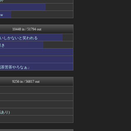
外
いたしん！
【2ch】ニュー速クオリテ...
ｗ
バズッター速報
なんJクエスト
なんJクエスト
10448 in / 51794 out
なんJクエスト
VIPPER速報
いしかないと笑われる
なんJミュージアム
引き
ぶる速-VIP
コノユビニュース｜みんなの...
なんJクエスト
なんJクエスト
滅茶苦茶やろなぁ」
不思議.net - 5ch...
Zチャンネル＠VIP
いたしん！
9256 in / 56817 out
マジキチ速報
【2ch】ニュー速クオリテ...
なんJクエスト
ネギ速
なんJクエスト
ネギ速
あり)
ラビット速報
ゴールデンタイムズ
ひま速(°∀°) -暇つぶ...
なんJクエスト