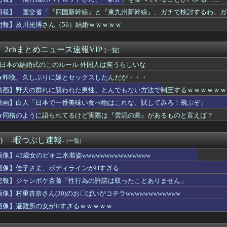
校行事で登山中にクマスプレー顔に誤射される ヘリで救助搬送
、M字開脚しながら登校するｗｗｗwｗｗｗｗｗｗｗｗ❤
朗報】 国交省「『四国新幹線』と『東九州新幹線』、ガチで検討するわ。ガ
（44）とイチャイチャできますか？？
朗報】及川光博さん（56）結婚ｗｗｗｗｗ
LE・黒木啓司さん、妻・宮崎麗果被告へのDVで逮捕されていたと...
ン大統領の娘、ぶっさｗｗｗｗｗｗｗｗｗｗｗｗｗ
群れに襲われた男性、とんでもない方法で制圧するｗｗｗｗｗｗｗ
 2chまとめニュース速報VIP
[一覧]
の女性審判さん、早速甲子園で盛大にやらかすｗｗｗｗｗｗ
★日本の結婚式のこのルール 外国人は笑うらしいな
司でこれ食ってるヤツの正体ｗｗｗｗｗｗ
で正常な脳組織を誤摘出された50代女性、手足も動かせず自発呼吸...
★昨晩、久しぶりに嫁とセックスしたんだが・・・
さん（56）結婚ｗｗｗｗｗ
動画】野犬の群れに襲われた男性、とんでもない方法で制圧するｗｗｗｗｗｗ
ん(30)のお胸がコチラwwwwwwwwwwww
会、外国人審判を性接待で買収しまくっていた事が判明
動画】白人「日本で一番美味い食べ物はこれな、試してみろ！飛ぶぞ」
学部卒の美人YouTuber、直美で炎上・・・
★同格のように語られてるけど実際は『雲泥の差』があるものと言えば？
ワイ、転職するか迷う
された女性､重篤な植物状態だが､意識は正常で何かを思考している...
ワイ、転職するか迷う
°) -暇つぶし速報-
[一覧]
査で知り合った女性から1億5000万円を受け取り、競艇で3億円...
画像】45歳女のビキニ水着姿wwwwwwwwwwwwwww
高の男子アスリート」か W杯で圧巻の活躍を受けて米メディアが称...
の巨乳女さん、ノーブラお○ぱいがエ口過ぎるｗｗｗｗｗｗｗｗｗｗ...
画像】佳子さま、ボディラインがHすぎる…
医療費未払い」が多すぎて病院が外人の治療を断るようになってしま...
悲報】ジャンポケ斎藤「性行為の許諾は取ったことありません」
ゃん、また我々をシコらすｗｗｗｗｗｗ
画像】村重杏奈さん(30)のお〇ぱいがコチラwwwwwwwwwwww
さん、Ｘを更新「妻から『ハグでもしてみっか』と言われました」ｗ...
我慢すれば怒りは収まる」って言うけど・・・
画像】避難所の女がHすぎるｗｗｗｗｗ
くヤりたくてブスと付き合ったらｗｗｗｗｗｗｗｗｗｗｗwwww
手マンでイケオラーッ！」彼女「ま、待ってワイくんッ！」→こうな...