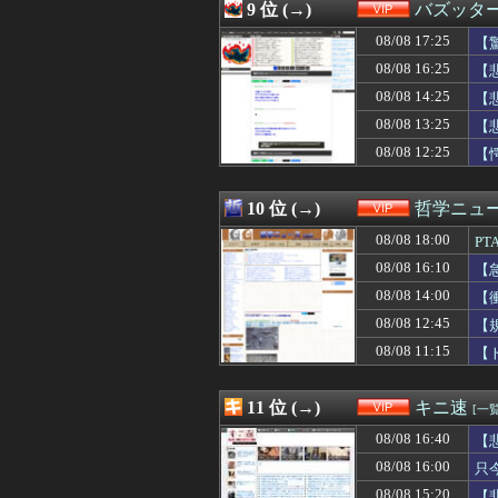
08/08 15:03
【ひぇ】PTA会
9 位 (→)
バズッタ
08/08 15:02
184㎝63㎏ワ
08/08 17:25
08/08 15:00
【画像】新聞さ
【
08/08 14:51
【朗報】ちいかわ
08/08 16:25
【
08/08 14:50
タイトーの新シ
08/08 14:25
【
08/08 14:50
【悲報】独身弱男
08/08 14:45
【画像】佐倉綾音
08/08 13:25
【
08/08 14:45
【画像】佐倉綾音
08/08 12:25
【
08/08 14:45
【悲報】独身弱男
08/08 14:41
美味しんぼ強さラ
08/08 14:40
【朗報】 国交省
10 位 (→)
哲学ニュー
08/08 14:40
【悲報】親「う
08/08 18:00
P
08/08 14:39
【画像】中学生の
08/08 14:35
【愕然】女性A「
08/08 16:10
【
08/08 14:35
中居正広が熊本
08/08 14:00
【
08/08 14:34
プロレスラーの
る
08/08 14:33
08/08 12:45
【鬼ｼｺ動画】女
【
08/08 14:32
【画像】国民的声
08/08 11:15
【
08/08 14:31
芸能人トップ層「
08/08 14:30
白浜町「100万
08/08 14:25
【悲報】彼女にペ
11 位 (→)
キニ速
[一覧
08/08 14:21
【画像】バレー
08/08 16:40
【
08/08 14:20
【朗報】みい山作
08/08 14:18
【衝撃】左ハン
08/08 16:00
只
08/08 14:15
積水ハウス「地面
08/08 15:20
【