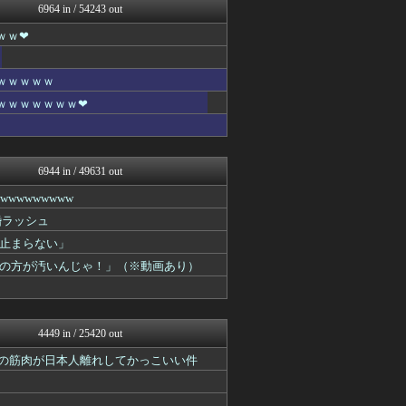
6964 in / 54243 out
ネギ速
ネギ速
ｗｗ❤
スコールちゃんねる｜２ちゃ...
キニ速
不思議.net - 5ch...
ｗｗｗｗｗ
ネギ速
ｗｗｗｗｗｗｗ❤
筋肉速報
いたしん！
おうまがタイムズ
【2ch】ニュー速クオリテ...
6944 in / 49631 out
ネギ速
バズッター速報
wwwwwww
ネギ速
婚ラッシュ
VIPPER速報
止まらない」
NEWSぽけまとめーる
ネギ速
の方が汚いんじゃ！」（※動画あり）
哲学ニュースnwk
なんJミュージアム
コノユビニュース｜みんなの...
ぶる速-VIP
4449 in / 25420 out
まにゅそく 2chまとめニ...
不思議.net - 5ch...
手。の筋肉が日本人離れしてかっこいい件
Zチャンネル＠VIP
いたしん！