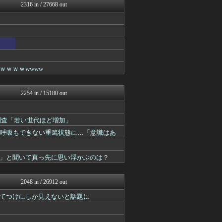
Zチャンネル＠VIP
2316 in / 27668 out
いたしん！
【2ch】ニュー速クオリテ...
BIPブログ
ゴールデンタイムズ
思考ちゃんねる
(*ﾟ∀ﾟ)ゞカガクニュー...
VIPワイドガイド
ｗｗｗwwww
V速ニュップ
なんJやきう関係ない部@お...
キニ速
2254 in / 15180 out
VIPPER速報
うしみつ-5chまとめ-
不思議.net - 5ch...
大調査「若い世代ほど増加」
ラビット速報
発呼吸もできない重篤状態に…「意識はあ
筋肉速報
えっ!?またここのサイト?
いたしん！
」と聞いて真っ先に思い浮かぶのは？
おうまがタイムズ
【2ch】ニュー速クオリテ...
バズッター速報
2048 in / 26912 out
BIPブログ
てつけにしか見えないと話題に
ぶる速-VIP
NEWSぽけまとめーる
まとめCUP