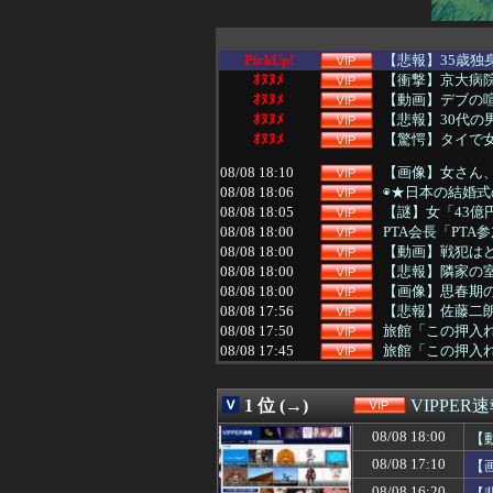
PickUp!
【悲報】35歳独
ｵﾇﾇﾒ
【衝撃】京大病院
ｵﾇﾇﾒ
【動画】デブの喧
ｵﾇﾇﾒ
【悲報】30代
ｵﾇﾇﾒ
【驚愕】タイで女
08/08 18:10
【画像】女さん
08/08 18:06
◉★日本の結婚式
08/08 18:05
【謎】女「43
08/08 18:00
PTA会長「PT
08/08 18:00
【動画】戦犯は
08/08 18:00
【悲報】隣家の
08/08 18:00
【画像】思春期
08/08 17:56
【悲報】佐藤二朗
08/08 17:50
旅館「この押入
08/08 17:45
旅館「この押入
08/08 17:44
184cm57k
08/08 17:40
【動画】エアコン
1 位 (→)
VIPPER
08/08 17:39
映画ちいかわ、
08/08 17:39
電車乗り込みぼく
08/08 18:00
【
08/08 17:35
【衝撃】元乃木坂
08/08 17:10
【
08/08 17:34
【画像】サウナ中の
08/08 17:33
【興奮】家の中で
08/08 16:20