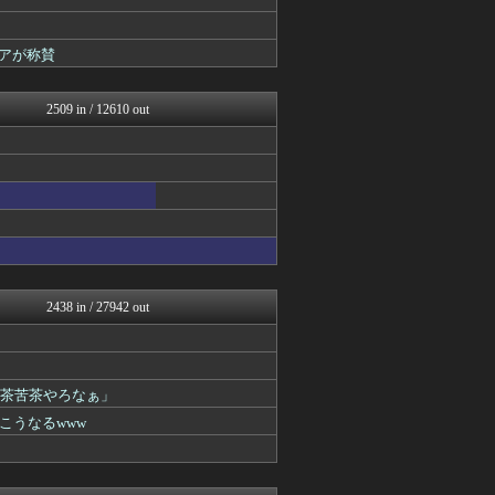
ヒロイモノ中毒
ネラーボイス
キニ速
アが称賛
ラビット速報
【2ch】ニュー速クオリテ...
ゴールデンタイムズ
2509 in / 12610 out
スコールちゃんねる｜２ちゃ...
うしみつ-5chまとめ-
不思議.net - 5ch...
筋肉速報
えっ!?またここのサイト?
いたしん！
【2ch】ニュー速クオリテ...
VIPPER速報
BIPブログ
キニ速
2438 in / 27942 out
ラビット速報
りぷらい速報
まとめCUP
なんJミュージアム
滅茶苦茶やろなぁ」
スコールちゃんねる｜２ちゃ...
コノユビニュース｜みんなの...
こうなるwww
ぶる速-VIP
不思議.net - 5ch...
もみあげチャ～シュ～