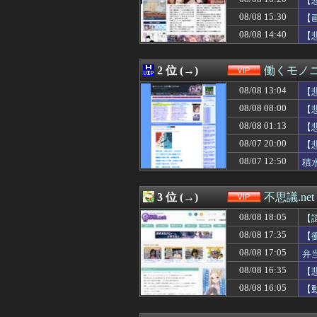
【
08/08 17:32
【画像】テレビ
08/08 15:30
【
08/08 17:30
広末涼子さん 病
08/08 14:40
08/08 17:25
【驚愕】ﾋﾟﾝｻ
【
08/08 17:24
【驚愕】56歳“
08/08 17:18
【悲報】秋田県
2 位 (→)
働くモノニ
08/08 17:12
【困惑】「世界の
08/08 17:10
【画像あり】美容
08/08 13:04
【
08/08 17:10
【悲報】菊地姫奈
08/08 08:00
【
08/08 17:09
【悲報】欧州サ
08/08 17:09
パヨク集団「高
08/08 01:13
【
08/08 17:06
【画像】全ての
08/07 20:00
【
08/08 17:06
【悲報】伊集院
08/07 12:50
積
08/08 17:05
弁当屋「消費税
08/08 17:03
【速報】よゐこ
08/08 17:02
【画像】のんさん
3 位 (→)
不思議.net
08/08 17:00
PTA会長「PT
08/08 17:00
中居正広、熊本に
08/08 18:05
【
08/08 17:00
【悲報】競艇に8億
08/08 17:35
【
08/08 16:59
【悲報】競艇に8億
08/08 16:54
08/08 17:05
【朗報】ダレノガ
弁
08/08 16:53
【悲報】ワイ、
08/08 16:35
【
08/08 16:50
令和8年8月8日
08/08 16:05
【
08/08 16:50
江口寿史が炎上
08/08 16:49
【画像】45歳女の
08/08 16:48
【悲報】ワイ、