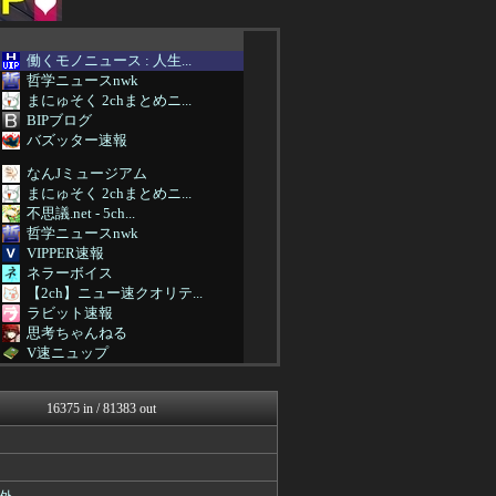
働くモノニュース : 人生...
哲学ニュースnwk
まにゅそく 2chまとめニ...
BIPブログ
バズッター速報
なんJミュージアム
まにゅそく 2chまとめニ...
不思議.net - 5ch...
哲学ニュースnwk
VIPPER速報
ネラーボイス
【2ch】ニュー速クオリテ...
ラビット速報
思考ちゃんねる
V速ニュップ
まとめCUP
スコールちゃんねる｜２ちゃ...
16375 in / 81383 out
ゴールデンタイムズ
うしみつ-5chまとめ-
不思議.net - 5ch...
筋肉速報
えっ!?またここのサイト?