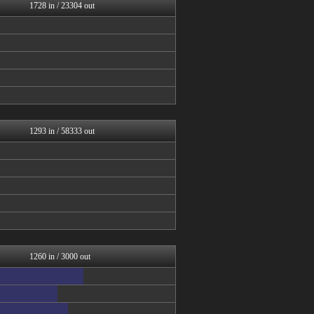
なんJミュージアム
1728 in / 23304 out
ぶる速-VIP
コノユビニュース｜みんなの...
うしみつ-5chまとめ-
働くモノニュース : 人生...
Zチャンネル＠VIP
BIPブログ
VIPPER速報
キニ速
ラビット速報
1293 in / 58333 out
1260 in / 3000 out