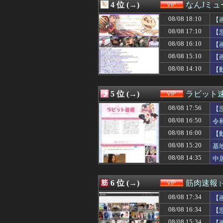
4 位 (→)
なんJミュ
08/08 16:47
【困惑】佐藤二朗
08/08 16:41
【衝撃】マツコ
08/08 18:10
【
08/08 16:40
ドイツ、熱中症で
08/08 17:10
【
08/08 16:40
【悲報】ワンダン
08/08 16:10
08/08 16:35
【悲報】高校生、
【
08/08 16:34
【朗報】冨安健
08/08 15:10
【
08/08 16:34
【悲報】ショー
08/08 14:10
【
08/08 16:32
【動画】パチン
08/08 16:31
【悲報】ヒコロ
08/08 16:30
ホームレスの数、
5 位 (→)
ラビット
08/08 16:28
【悲報】ワンピ
08/08 16:25
【悲報】生挿入に
08/08 17:56
【
08/08 16:22
【悲報】韓国サッ
08/08 16:50
令
08/08 16:20
【悲報】仙台育
08/08 16:00
08/08 16:18
【衝撃】移民さん
【
08/08 16:16
【悲報】米卸・木
08/08 15:20
基
08/08 16:10
【急増】「外国人受
08/08 14:35
中
08/08 16:10
【画像】女子さん
08/08 16:09
【京都大】脳外科
08/08 16:09
ショートスリー
6 位 (→)
筋肉速報
08/08 16:06
★★昨晩、久し
08/08 16:05
【動画】ショー
08/08 17:34
【
08/08 16:03
【悲報】火垂る
08/08 16:34
【
08/08 16:02
【画像】小倉優子
08/08 15:34
【