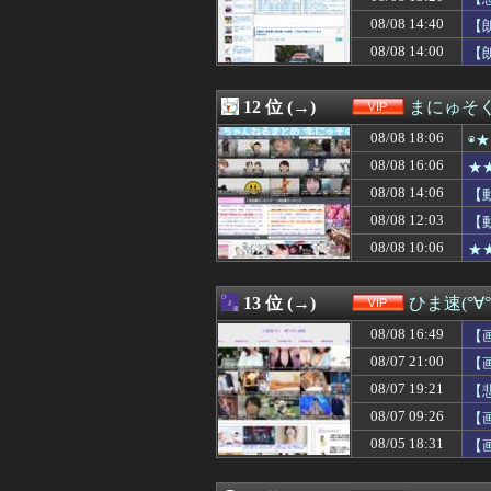
08/08 14:12
女子高校生が学
08/08 14:40
08/08 14:10
【動画】JKさん
【
08/08 14:09
【画像】柴咲コウ
08/08 14:00
【
08/08 14:09
【芸能】元EXI
08/08 14:09
【画像】プーチ
08/08 14:06
【動画】野犬の
12 位 (→)
まにゅそく
08/08 14:03
【動画】甲子園
08/08 18:06
◉
08/08 14:02
【画像】回転寿
08/08 14:00
【衝撃】京大病院
08/08 16:06
★
08/08 14:00
【朗報】及川光博
08/08 14:06
【
08/08 14:00
【画像】村重杏奈さ
08/08 12:03
08/08 14:00
韓国サッカー協
【
08/08 13:50
【悲報】東科大医
08/08 10:06
★
08/08 13:50
SES10年目の
08/08 13:48
誤って脳幹を摘出
08/08 13:45
SES10年目の
13 位 (→)
ひま速(°∀
08/08 13:34
国税職員、税務調
08/08 16:49
【
08/08 13:34
メッシは「史上最
08/08 13:33
【ｼｺ動画】和服
08/07 21:00
【
08/08 13:31
【悲報】外人の「
08/07 19:21
【
08/08 13:31
【動画】あのち
08/07 09:26
【
08/08 13:30
【悲報】佐藤二朗
08/08 13:27
「怒ったら6秒
08/05 18:31
【
08/08 13:25
【悲報】とにか
08/08 13:18
ワイ「オラーッ！