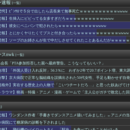
長「PTA参加拒否した親へ最終警告。こうなってもいい？」
ー速報
[一覧]
イ「日本のボクサーとかチビガリばっかりやし入門すれば無双できる...
ん、壮大な縦読みを仕込んでしまう・・・
驚愕】ﾋﾟﾝｻﾛで５分で出したら店長来て無事死亡ｗｗｗｗｗｗｗｗｗｗwwww
モモンガきっかけで精通する男児続出の夏wwwww
悲報】生挿入にビビってる女多すぎだろｗｗｗｗｗｗｗｗｗｗwwww
リーズのミクさんフィギュアが人気らしい
悲報】彼女にペニバンで犯されたらｗｗｗｗｗｗｗｗｗｗwwww
（50）、新聞に寄稿するWWWWWWWWWWWWWWWWWWW...
(32)、自分のシコポイントに気がつくwwwwwww
悲報】とにかくヤりたくてブスと付き合ったらｗｗｗｗｗｗｗｗｗｗｗwwww
(32)、自分のシコポイントに気がつくwwwwwww
愕然】ソープのお姉さんが生で中だしさせてくれたことあるんだがｗｗｗｗｗｗ
（50）、新聞に寄稿するWWWWWWWWWWWWWWWWWWW...
ンキング(食べ物版)つくったwwwwww
「『四国新幹線』と『東九州新幹線』、ガチで検討するわ。ガチのマ...
スnwk
[一覧]
ちの子にはゲームは買い与えません。本だけで十分」→結果ｗｗｗ
TA会長「PTA参加拒否した親へ最終警告。こうなってもいい？」
姉を妊娠させた鬼畜弟⇒････！！
私だったら赤ちゃん殴ってる」女性B「分かる。イヤイヤ期で絶対コ...
急増】「外国人受け入れ反対」56.3％に わずか2年で20.7ポイント増、東
地震被災地に人知れず多額寄付
衝撃】京大病院で正常な脳組織を誤摘出された50代女性、手足も動かせず自
テーマ曲ってハンセンと猪木しか知られていないよなｗ
」
さん、貸切風呂に入るだけでエ口過ぎて再生数がとんでもない事にな...
規格外】実在する歴史上の人物で「こいつチートだろ…」と思った奴あげてけ
優、パイズリ服が好きすぎるwwwwwww
トラウマ】映画・特撮・アニメ・漫画・ゲームで「主人公がガチで敗北した回
一生遊んで暮らせる金持ってます」←不祥事起こしても引退せず仕事...
やるからパンダに代わる観光資源考えて」
ニバンで犯されたらｗｗｗｗｗｗｗｗｗｗwwww
]
の狩野舞子さん、めっちゃえっちになる
悲報】ワンダンス作者「手書きでダンスアニメ描いてみました」←アニメの当
者、みいちゃんでチー牛なのではという疑惑が生まれるwwwwww...
ドル車のデメリット、意外と少ないｗｗｗｗｗ
今病院にて糖尿病の診断を下されました
師に55億円騙し取られた…」ワイ「はえーかわいそう…会社滅茶苦...
悲報】 飛行機のパイロットさん、「駅弁」を食べていることがバレる……