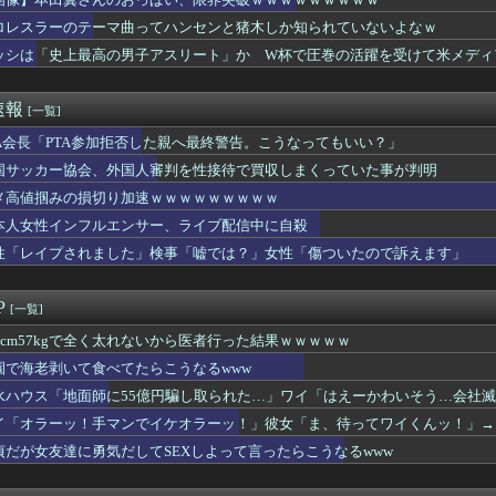
ン韓国で認めてるもの 「キムチ」あと3つは？
から温泉が湧き出るwwwwwwww
ロレスラーのテーマ曲ってハンセンと猪木しか知られていないよなｗ
尿病の診断を下されました
ッシは「史上最高の男子アスリート」か W杯で圧巻の活躍を受けて米メディ
スリーパー堀大輔さん、今度は配信中に突然号泣「ずっと涙が止まら...
スリーパー堀さん、高須クリニックに医学的に詰められてガチ切れｗ...
戦艦、建造費は総額43兆円か
速報
[一覧]
損切り加速ｗｗｗｗｗｗｗｗｗ
ど母親が不倫してるみたいです⇒！！
TA会長「PTA参加拒否した親へ最終警告。こうなってもいい？」
んなに変わるもんなんか？ｗｗｗｗｗｗｗｗｗｗｗｗｗｗｗｗｗｗ...
国サッカー協会、外国人審判を性接待で買収しまくっていた事が判明
さんのおっぱい、限界突破ｗｗｗｗｗｗｗｗｗ
メ高値掴みの損切り加速ｗｗｗｗｗｗｗｗｗ
態女(50)のアソコを70分舐め回して深くイカせた結果ｗｗｗｗ...
ヤバすぎるｗｗｗｗｗｗｗｗｗｗｗｗ
本人女性インフルエンサー、ライブ配信中に自殺
中でこれやる奴ｗｗｗｗｗｗｗｗｗ
性「レイプされました」検事「嘘では？」女性「傷ついたので訴えます」
パワー全開おにぎり444円ｗｗｗｗｗｗｗｗｗｗｗｗ
、今が最も巨乳とのこと(画像あり)
機のパイロットさん、「駅弁」を食べていることがバレる……
P
[一覧]
「人殺しの汚い足で広島の土を踏むな！」→広島県民「お前らの方が...
んか性犯罪者みたいな思考で気持ち悪いな」言われたわ
84cm57kgで全く太れないから医者行った結果ｗｗｗｗｗ
食べてたらこうなるwww
園で海老剥いて食べてたらこうなるwww
タク女さん、うっかりインタビューを受けてしまうｗｗｗwｗｗｗｗ...
水ハウス「地面師に55億円騙し取られた…」ワイ「はえーかわいそう…会社
イレブン、ついに神商品を販売ｗｗｗ
の鶏刺しを食べた医師、全身麻痺になり車椅子生活「死んだ方が良い...
イ「オラーッ！手マンでイケオラーッ！」彼女「ま、待ってワイくんッ！」→
はチェーン店でいいぞ」って奴、挙げてけwwwwwwwww
貞だが女友達に勇気だしてSEXしよって言ったらこうなるwww
タウン浜田さん、差別発言と受け取られる一言で炎上ｗｗｗｗ
実(39)、妊娠して顔が別人のように変わる