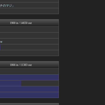
ゴールデンタイムズ
なんJミュージアム
チのマジ」
うしみつ-5chまとめ-
コノユビニュース｜みんなの...
うしみつ-5chまとめ-
まにゅそく 2chまとめニ...
1900 in / 14650 out
Zチャンネル＠VIP
いたしん！
哲学ニュースnwk
キニ速
ｗ
ネラーボイス
マジキチ速報
VIPPER速報
思考ちゃんねる
ラビット速報
V速ニュップ
1866 in / 11383 out
ゴールデンタイムズ
筋肉速報
えっ!?またここのサイト?
おうまがタイムズ
BIPブログ
キニ速
ぶる速-VIP
バズッター速報
まとめCUP