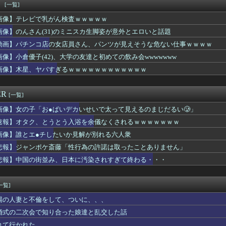
白人さん、あまりにも美しすぎるｗｗｗｗｗｗｗｗｗｗｗｗ
！
[一覧]
ん映画、再び暗黒期に突入してしまう
画像】テレビで乳がん検査ｗｗｗｗｗ
士、河合ゆうすけ市議、 埼玉県知事選に立候補表明
女性騎手さん、陰好みｗｗｗｗｗｗｗｗｗｗｗｗｗｗ
画像】のんさん(31)のミニスカ生脚姿が意外とエロいと話題
さん、札束披露するもネット民から新社会人の初ボーナスくらいしか...
動画】パチンコ店の女店員さん、パンツが見えそうな危ない仕事ｗｗｗｗ
わ、どんどんモモンガに不穏な空気が漂い始める
画像】小倉優子(42)、大学の友達と初めての飲み会wwwwwww
波さん、乳がガチで成長する
全19巻）←これｗｗｗｗｗｗｗｗｗｗｗｗｗｗ
画像】木星、ヤバすぎるｗｗｗｗｗｗｗｗｗｗｗｗ
手術で前代未聞の医療ミス。患者は植物状態に...
ん、ぶち切れ「電車内でこういうポジのおじ、ガチでイラネ」
ER
[一覧]
画像】女の子「お●ぱいデカいせいで太って見えるのまじだるい🥲」
速報】オタク、とうとう入浴を余儀なくされるｗｗｗｗｗｗｗ
画像】誰とエ●チしたいか見解が別れる六人衆
悲報】ジャンポケ斎藤「性行為の許諾は取ったことありません」
悲報】中国の街並み、日本に汚染されすぎて終わる・・・
一覧]
場の人妻と不倫をして、ついに、、、
婚式の二次会で知り合った娘達と乱交した話
れて行かれた