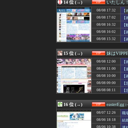
08/08 13:10
14 位 (→)
【画像】最上級
いたしん
08/08 13:09
【悲報】クレし
08/08 17:32
【
08/08 13:09
【埼玉】憂国の
08/08 13:09
08/08 17:02
【画像】JRAの
【
08/08 13:04
【悲報】ラッパー
08/08 16:32
【
08/08 13:03
【悲報】ちいか
08/08 16:02
【
08/08 13:01
【画像】浜辺美
08/08 13:00
幽☆遊☆白書（
08/08 15:32
【
08/08 13:00
京大病院、脳腫瘍
08/08 13:00
【画像】まんさ
15 位 (→)
妹はVIPP
08/08 12:00
【
08/08 11:00
【
08/08 10:00
【
08/08 09:00
【
08/08 08:11
【
16 位 (→)
easterEgg
[
08/07 12:26
職
08/06 18:18
結
08/06 10:38
連