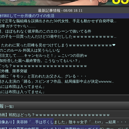
最新記事情報 - 08/08 18:11
身FIREして一か月後のワイの生活
で正常な脳組織を誤摘出された50代女性、手足も動かせず自発呼吸...
嘩 ガチでヤバい……
の男、ほぼもれなく彼岸島のこのエロシーンで抜いてる件
の子を一日買ったんだけど15発中だししたｗｗｗｗｗｗｗｗｗｗｗ...
、たわわに実った巨峰を見せつけてしまうｗｗｗwｗｗｗｗｗｗｗｗ❤
のこのルール 外国人は笑うらしいな
億円注文して……キャンセルっと！」←こいつの目的ｗ
A参加拒否した親へ最終警告。こうなってもいい？」
どっち？ｗｗｗｗｗｗｗｗｗｗｗｗｗｗｗｗｗｗｗｗ
室外機、限界突破
の娘に「キモッ」と言われたお父さん、グレる・・・
さん主演の「踊る」スピンオフ作品、結局撮影中止が決定wwwww...
れには布団は入ってません」
れには布団は入ってません」
gで全く太れないから医者行った結果ｗｗｗｗｗ
業者「エアコンスプレー使っても室内に風を送り込んでるファンは汚...
速報
声優インタビューが公開される
[一覧]
「おっ、可愛いミニスカＯＬちゃんの隣あいてんじゃん！座ったろ...
動画】戦犯はどっち？ｗｗｗｗｗｗｗｗｗｗｗｗｗｗｗｗｗｗｗｗ
46・齋藤飛鳥さんの下着16万円 (※画像あり)
画像あり】美容師「…手は尽くしました」陰キャ女子「…ﾋｭｯ」→結果・・・
K‐1の安保瑠輝也選手。RIZINのYUSHI選手&ジョリー...
常にAVを流し続けて妻のマ○コをびしょ濡れになるまでムラムラさ...