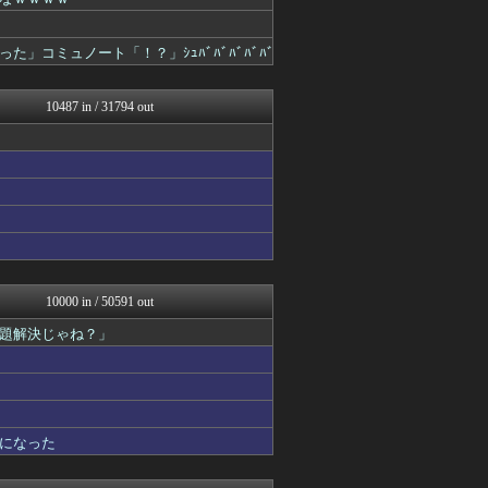
パチスロログ
坂道情報通～乃木坂46まと...
じわ速 芸能ニュースまとめ
コミュノート「！？」ｼｭﾊﾞﾊﾞﾊﾞﾊﾞﾊﾞ
マニア・オブ・フットボール...
NEWSぽけまとめーる
ベイスターズNEWS
10487 in / 31794 out
育児板拾い読み
もみあげチャ～シュ～
まとめCUP
理想ちゃんねる
アニゲー速報
浮気ちゃんねる
NEWSまとめもりー｜2c...
アナ速‐女子アナ画像速報
ホロ速
今日速2ch
10000 in / 50591 out
mashlife通信
題解決じゃね？」
異世界転生まとめ速報
阪神タイガースちゃんねる
まとめ芸能＠美女画像まとめ...
なんJミュージアム
VIPPER速報
U-1 NEWS.
になった
おーるじゃんる
馬鳥速報