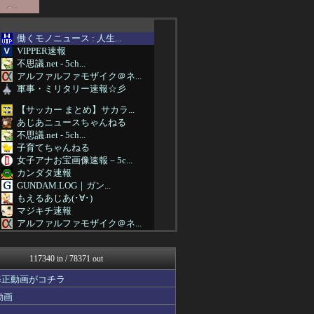
働くモノニュース : 人生...
VIPPER速報
不思議.net - 5ch...
アルファルファモザイク＠ネ...
軍事・ミリタリー速報☆彡
【サッカー まとめ】サカラ...
あじあニュースちゃんねる
不思議.net - 5ch...
子育てちゃんねる
女子アナお宝画像速報－5c...
カンダタ速報
GUNDAM.LOG｜ガン...
もえるあじあ(･∀･)
マジキチ速報
アルファルファモザイク＠ネ...
アナきゃぷ速報
コンテンツ・声優 | ラブ...
117340 in / 78371 out
ゲーム実況者速報＠YouT...
国難にあってもの申す！！
修正動画がコチラ
アルファルファモザイク＠ネ...
動画
ラビット速報
思考ちゃんねる