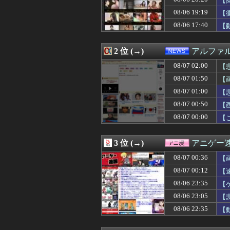
【
08/07 01:45
【悲報】タクシー
08/06 19:19
【
08/07 01:41
女優・南沙良（２
08/06 17:40
08/07 01:40
今回もパテレの概
【
08/07 01:40
【イオンモール熊
08/07 01:39
新婦母「せっかく
2 位 (→)
アルファ
08/07 01:36
カープ、最下位転
08/07 01:34
【動画】さり気
08/07 02:00
【
08/07 01:33
【ｼｺ動画】グラ
08/07 01:50
【
08/07 01:31
【ウマ娘】友人
08/07 01:31
大進連所属の学
08/07 01:00
【
08/07 01:31
ワイの妻(35)
08/07 00:50
【画
08/07 01:30
高級豆腐ワイ「15
08/07 00:00
【
08/07 01:30
◆プレミア◆冨安
08/07 01:30
スロッターさん「
08/07 01:30
積水ハウス「地面
3 位 (→)
アニゲー
08/07 01:30
【サッカー】横浜M
08/07 01:29
トメ「里帰りは？
08/07 00:36
【
08/07 01:25
Gカップの現役添
08/07 00:12
【
08/07 01:17
常務「結婚はまだ
08/07 01:15
08/06 23:35
父と散歩していた
【
08/07 01:15
女子っていい匂
08/06 23:05
【
08/07 01:12
近所のコープに
08/06 22:35
【
08/07 01:12
【悲報】防犯カメ
08/07 01:10
【料理】彼女の
08/07 01:10
【画像】爆乳素人