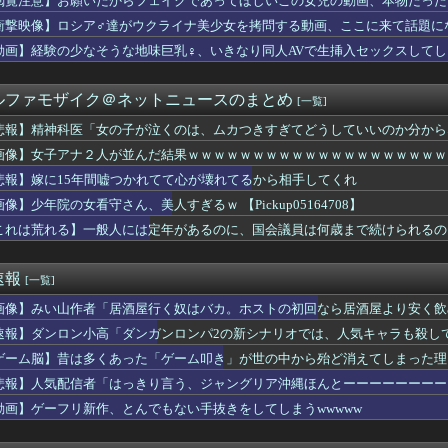
閲覧注意】お願いだからフェイクであってほしいこの女児の動画、本物だった
運転手、儲かりまくることが判明ｗｗｗｗｗｗｗｗｗｗｗｗｗｗｗｗ...
衝撃映像】ロシア♂達がウクライナ美少女を拷問する動画、ここに来て話題に
４）「私は陰キャ。人と話したくないので家に引きこもってPCでア...
要欄が凄すぎるｗｗｗ 【乃木坂46】
動画】経験の少なそうな地味巨乳♀、いきなり同人AVで生挿入セックスしてし
本】福岡酸素「配管が損傷しガス漏れ、着火した可能性」高圧ガス保...
習わせたんだから弾きなさい」新婦「…」→披露宴で繰り広げられた...
ルファモザイク＠ネットニュースのまとめ
[一覧]
落も3位が射程圏内。新井監督「特別な日の試合だったので負けて悔...
なくおっぱい見せる女の子ｗｗｗｗｗｗｗｗｗ
悲報】精神科医「女の子が泣くのは、ムカつきすぎてどうしていいのか分から
マーサイズブラのつけ方を解説する巨乳女さん、エ口過ぎるｗｗｗｗ...
画像】女子アナ２人が並んだ結果ｗｗｗｗｗｗｗｗｗｗｗｗｗｗｗｗｗｗｗｗｗｗｗｗ
サポカの序盤あるある。「後に回すと逃げ回る」
生8人、在韓米軍平沢基地に無断侵入…米軍により身柄拘束！
悲報】嫁に15年間嘘つかれてて心が壊れてるから相手してくれ
、町内会の掃除から汗だくで帰宅ｗｗｗｗｗｗ
像】少年院の女看守さん、美人すぎるｗ 【Pickup05164708】
0g×2丁で250円か…高いけど美味そうだし一丁買ってみるか...
これは荒れる】一般人には定年があるのに、国会議員は何歳まで続けられるの
健洋 プレミアリーグ・クリスタルパレス入りへ BBCなど複数メ...
優遇冷遇はある。理由はスマスロだから、これだけで十分なんだよね...
師に55億円騙し取られた…」ワイ「はえーかわいそう…会社滅茶苦...
速報
[一覧]
“和製フォーデン”三井寺 16歳4カ月5日でJ1開幕史上最年...
実家は？うちに来る？」私「全部気遣ってくれてるのは分かるけど…...
画像】みい山作者「居酒屋行く奴はバカ。ホストの初回なら居酒屋より安く飲
乗員、ドスケベDVDで限界露出してしまうwwwww小山玲奈、...
速報】ダンロン小高「ダンガンロンパ2の新シナリオでは、人気キャラも殺し
か？」私「この待遇でどうやって結婚するんです？」→飲み会で本音...
らDQNに絡まれてカツアゲされた。でも父のまさかの行動で立場が...
ゲーム脳】昔は多くあった「ゲーム叩き」が世の中から殆ど消えてしまった理由ww
いするはずなのに、初めてデリ呼んで嬢を嗅いだらwww
悲報】人気配信者「はっきり言う、ジャングリア沖縄ほんとーーーーーーーー
いる爺さん、隙あらば他人のカゴに商品を入れようとする
動画】ゲーフリ新作、とんでもない手抜きをしてしまうwwwww
ラにバッチリ映った55歳露出魔「身に覚えがありません」と容疑を...
実家でご飯を頂いたんだが、すき焼きの肉が鶏肉だった
JKさん、限界突破ｗｗｗwｗｗｗｗｗｗｗｗ❤