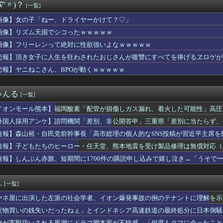
∇'〃)？
[一覧]
被害女性「バウムクーヘン売ったりTikTokライブしててムカつ...
新選組、「いのちの党」に改名
画像】女の子「ねー、ドライヤーかけて？♡」
アキラ：思い出の品を綺麗にしていく。
画像】リズム天国でシコったｗｗｗｗｗ
tuber
た左派の社会学者、イオン爆発事故の例のテナントに理解を示して…...
画像】フリーレンって絶対に性欲強いよなｗｗｗｗｗ
店で店内で買った水を使って薬を飲んだら怒られた。「持ち込み禁止...
悲報】頂き女子に人生を狂わされたおじさんが復讐にすべてを捧げるヱロゲが
だらしない体型の女子が好きなやついる？
悲報】ヤニねこさん、BPOが動くｗｗｗｗｗ
ンツギリギリ見えない写真載せるわ⇒ｗｗｗｗｗｗｗｗ
いわけないだろwwwwww
岸谷蘭丸「喫煙者の権利がマジで侵害されてる」と私見 「いくら税...
ゃんる
[一覧]
、「更生」という概念を否定してしまう
毎日暴言を吐いてた兄が今では兄嫁に「うちの母を見習え！」と迫り...
イオンモール熊本】福岡酸素「配管が損傷しガス漏れ、着火した可能性」高圧
ースより面白い漫画、ガチでこの世に存在しないかもしれないｗｗｗ
外国人採用アンケ】諮問機関「差別、非公開答申」三重県「差別に当たらず、
義】中露軍艦4隻が“日本一周” 防衛省が全航路を公開
マホゲームなにかある？
速報】森山裕・自民党前幹事長「高市総理の個人的なSNS投稿が習近平主席を
バーのはちみつパン一部店舗だけなのか…絶望した
速報】子どもたちのヒーロー・任天堂、熊本地震を受け製品修理は無償対応（災
どの成果ない」 ゼレンスキー氏が日本の支援に不満を表明
速報】しんぶん赤旗、短期間に1700件の購読申し込みで嬉し泣き→「うそで
業の男に悪質な痴漢をされた。男「冤罪だ！お前を就職できなくして...
「厳重な処罰を求める」
5年間嘘つかれてて心が壊れてるから相手してくれ
ットにいる武豊騎手とルメール騎手 紹介文おかしくね？
.
[一覧]
UTILITY SELECTION収録『聖なる心のバリア ...
る「ひとり親方」が激増、Mac miniを大量購入しAIを従...
ヤネ屋に出演した左派の社会学者、イオン爆発事故の例のテナントに理解を示
ケて、破壊力ありすぎてクッソワロタｗｗｗｗｗｗｗｗｗ
安物買いの銭失いだったねぇ」とインドネシア高速鉄道の最終処分に日本側騒
Aクラスまで3ゲーム差wwwwwwwww
んだ？
マが害獣扱いされる風潮にドラマ脚本家が不快感、「何度もクマに会ったこと