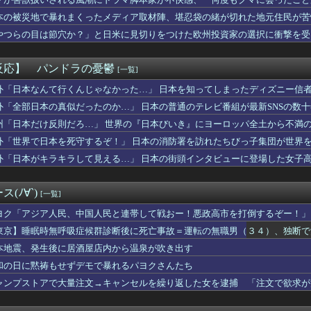
ちゃん・のあ先輩・もちづきさん「結婚してください！」←どうする？
り……
苦言「みいちゃん呼びが揶揄する言葉として使われ、当事者から具体...
本の被災地で暴れまくったメディア取材陣、堪忍袋の緒が切れた地元住民が苦
状】アプリ版で配信開始 伝説のクソゲーだよ。
やつらの目は節穴か？」と日米に見切りをつけた欧州投資家の選択に衝撃を受
るけど、代理出産ありだと思う。そういう仕事あるならやってみたい
りに選んだのは……
爆発事故 LPガス供給会社「当局の調査に全面的に協力」 経産省...
の男の人いるでしょ？
反応】 パンドラの憂鬱
[一覧]
ポーランドの歴史の概要【ポーランドボール】
すみれちゃんのお尻を意味もなく叩いてそうなキャラ【Liella...
外「日本なんて行くんじゃなかった…」 日本を知ってしまったディズニー信
7.7億ウォンが16人…自動選択15か所、手動1か所」→「毎...
外「全部日本の真似だったのか…」 日本の普通のテレビ番組が最新SNSの数
】ハズレ店の烙印を押される運命、その正体とは？
州「日本だけ反則だろ…」 世界の『日本びいき』にヨーロッパ全土から不満
りのプロアイドル田村真佑ちゃん！！！【乃木坂46】
ラックはサービスエリア利用有料化すればサボらず走るし流問題解決...
外「世界で日本を死守するぞ！」 日本の消防署を訪れたちびっ子集団が世界
所属の長友佑都が東京のJ1開幕戦に来場「みなさまへご挨拶させて...
外「日本がキラキラして見える…」 日本の街頭インタビューに登場した女子
僚が異例転出へ 官邸幹部「協力的でなかったから」 [8/6]
看守さん、美人すぎるｗ 【Pickup05164708】
き（67）ちゃんの防災服ｗｗｗｗｗｗｗｗｗｗｗｗｗｗｗｗｗｗｗ...
(ﾉ∀`)
[一覧]
切れ前に買うと満足感」集英社オンラインショップで“43億円分”...
の選手の身長が10cm違っていたら
ヨク「アジア人民、中国人民と連帯して戦おー！悪政高市を打倒するぞー！」
本美和さんの胸がブルンブルン揺れてしまう ※gifあり
東京】睡眠時無呼吸症候群診断後に死亡事故＝運転の無職男（３４）、独断で
ロット ワールドダイスター」の初打ち感想 出玉報告【5ch口コ...
本地震、発生後に居酒屋店内から温泉が吹き出す
まんさん、自衛隊の用意した仮設風呂に入浴する
ト』っていうゲームを2作連続クリアした
和の日に黙祷もせずデモで暴れるパヨクさんたち
性声優、水着になる「これって需要ありますか？」
ャンプストアで大量注文→キャンセルを繰り返した女を逮捕 「注文で欲求が
輝も登録抹消する方針…急きょ登板で、4回2/3を投げた負担を考...
ナナとカオル』作者、大腸がんステージ4