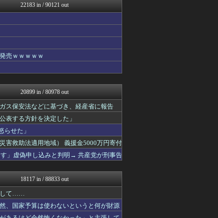
22183 in / 90121 out
スコールちゃんねる｜２ちゃ...
コノユビニュース｜みんなの...
トレンドの通り道
トレンドの通り道
U-1 NEWS.
修羅場ライフ速報
発売ｗｗｗｗｗ
女子アナお宝画像速報－5c...
不思議.net - 5ch...
カンダタ速報
watch＠２ちゃんねる
20899 in / 80978 out
Zチャンネル＠VIP
修羅の華-家庭・生活まとめ
ガス保安法などに基づき、経産省に報告
アニはつ -アニメ発信場-
公表する方針を決定した」
正義の見方
怒らせた」
汎用型自作PCまとめ
ゲーム実況者速報＠YouT...
害救助法適用地域） 義援金5000万円寄付
常識的に考えた
ーす」虚偽申し込みと判明→ 共産党が刑事告
オーバージョイド！
アルファルファモザイク＠ネ...
ウマ娘うまぴょい速報
18117 in / 88833 out
スターライト速報 -遊戯王...
あらまめ2ch
して……
哲学ニュースnwk
然、国家予算は使わないというと何が財源
日刊やきう速報
があるけど全然怖くなかった」と主張して