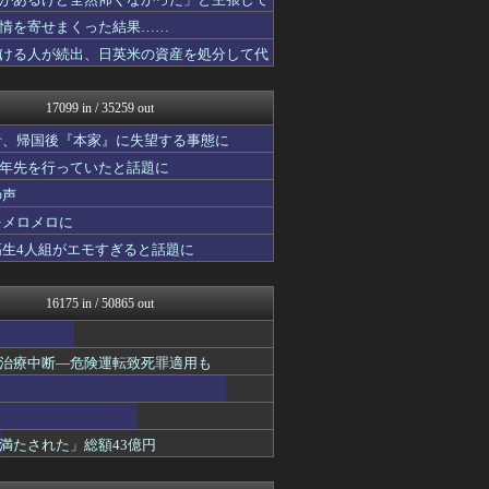
ゆるゲーマー遅報
オレ的ゲーム速報＠刃
情を寄せまくった結果……
ほんわかMkⅡ
ける人が続出、日英米の資産を処分して代
かぞくちゃんねる
みそパンNEWS
キニ速
17099 in / 35259 out
ポーランドボール 翻訳
コンテンツ・声優 | ラブ...
者、帰国後『本家』に失望する事態に
韓国ニュース反応まとめ
十年先を行っていたと話題に
モッコスヌ〜ン
の声
坂道情報通～乃木坂46まと...
働くモノニュース : 人生...
をメロメロに
【サッカー まとめ】サカラ...
高生4人組がエモすぎると話題に
国難にあってもの申す！！
アルファルファモザイク＠ネ...
ラビット速報
16175 in / 50865 out
国難にあってもの申す！！
バスケまとめ・COM
アナ速‐女子アナ画像速報
治療中断―危険運転致死罪適用も
パチスロログ
VIPPER速報
げぇ速
わんこーる速報！
満たされた」総額43億円
ベイスターズNEWS
ゲーム魔人