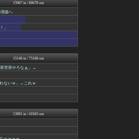
まとめたニュース
15967 in / 60678 out
なんJミュージアム
場増築へ
トレンドの通り道
えっ!?またここのサイト?
アニゲー速報
！」
フィルダースチョイス
スコールちゃんねる｜２ちゃ...
不思議.net - 5ch...
ふぇー速
筋肉速報
いたしん！
15140 in / 75168 out
やみ速@なんJ西武まとめ
滅茶苦茶やろなぁ」→
コリアル
キニ速
ルフレch. - ファイア...
れないｗ」←これｗ
あらまめ2ch
WorldFootball...
原神速報 | GENSHI...
フットボール速報
あぁ^～こころがぴょんぴょ...
漫画まとめ速報
13901 in / 41943 out
モンハンまとめ速報【モンハ...
バズッター速報
わんこーる速報！
ニュー速VIPブログ(`･...
なｗｗｗｗ