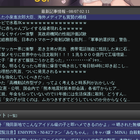
最新記事情報 - 08/07 02:11
した小泉進次郎大臣、海外メディアも賞賛の模様
レビで水着JKｗｗｗｗｗｗｗｗｗｗｗｗｗｗｗｗ
相手に赤ちゃんプレイする猛者現れるｗｗｗｗｗ
指示なくサイバー攻撃 英政府機関の性能評価試験
総務部長、日本のトマホーク発射試験を批判…「軍事的選択肢」警告...
サッカー界に衝撃 若き主将が死去 携帯電話強盗に抵抗した末に石...
製メモリに世界中から注文殺到！！！ １兆５０００億円で工場増築...
「暑すぎて服脱ごうかと思った」･･････････ﾊﾟｼｬｯ...
る。明るくなったら即座に爆音で鳴き出して毎日朝4時に叩き起こし...
の理想の乳首、ついに発見されるｗｗｗｗｗｗｗ
弾を強化していくべきだった
いた「高機動試作型ザク」ってよく考えると時系列がおかしいな
道・立憲・公明、国会内で「熊本地震対策本部会議」各省庁からヒア...
規、年金を払っていないので11年後には生活保護に殺到、どうすん...
「女の子が泣くのは、ムカつきすぎてどうしていいのか分からなくな...
脇チラ見え！！
】予定立てるの苦手なので行き当たりばったりの旅行しかできません
ット
ーですら英語で日常会話が出来るのにお前らときたら……
[一覧]
ア旅行先ランキング、日本はタイ、インドネシアに次いで3位ランク...
外「飛田新地でこんなアイドル級の子と即ハメできるのかよ」⇒ 晒された無
２人が並んだ結果ｗｗｗｗｗｗｗｗｗｗｗｗｗｗｗｗｗｗｗｗｗｗｗ...
閲覧注意】ENHYPEN・NI-KIファン「みなちゃん」（キャバ嬢・MINA）自殺
ゃん、とち狂ったツイートをするｗｗｗｗｗｗｗｗｗｗｗ
運転手、儲かりまくることが判明ｗｗｗｗｗｗｗｗｗｗｗｗｗｗｗｗ...