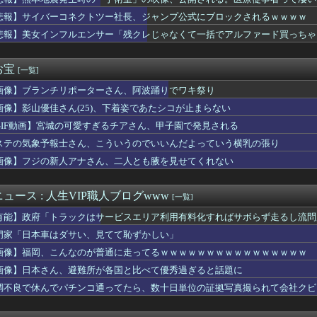
ンコ「eアクセル・ワールド」の初打ち感想 出玉報告【5ch口コ...
野球部の若鷹軍団のダンスかわええ！！！【乃木坂46】
悲報】サイバーコネクトツー社長、ジャンプ公式にブロックされるｗｗｗｗ
プお○ぱいを下から眺めるとｗｗｗ
悲報】美女インフルエンサー「残クレじゃなくて一括でアルファード買っちゃった」
安健洋がクリスタル・パレス加入へ「アーセナルサポの好きなクラブ...
熊本地震が直撃した結果ｗｗｗｗｗ(※動画あり)
督、ビド2軍再調整を明言「カウントをつくれない、ストライクを投...
お宝
[一覧]
トロというほど昔か…？
画像】ブランチリポーターさん、阿波踊りでワキ祭り
乳のJSが発見される
の美人、垢抜け具合のビフォーアフター凄いな
画像】影山優佳さん(25)、下着姿であたシコが止まらない
は若年男性の自信喪失の原因 6割超が｢人生の敗者｣自認
GIF動画】宮城の可愛すぎるチアさん、甲子園で発見される
小高「ダンガンロンパ2の新シナリオでは、人気キャラも殺していき...
「自分の下半身の画像」を私のスマホに送信してきた
ステの気象予報士さん、こういうのでいいんだよっていう横乳の張り
イドル「りりぴ」の激痩せダンス動画にファンが『絶句』してしまう...
画像】フジの新人アナさん、二人とも腋を見せてくれない
(中西アルノ似)の胸ｗｗｗｗｗｗｗｗｗｗｗ
utubeの謎のイベント？
や飛行機の乗り方がわからない奴 ← こいつｗｗｗｗｗｗｗｗｗｗ
ュース : 人生VIP職人ブログwww
[一覧]
さん、アドリブで相手役俳優の手を取りお胸に押し当てる（画像あり...
有能】政府「トラックはサービスエリア利用有料化すればサボらず走るし流問
気ポケモン、超エッチなフィギュアになるwww
と守備範囲が微妙だった件
門家「日本車はダサい、見てて恥ずかしい」
ー女優・三浦恵理子、全裸ナマ乳がHすぎる
画像】福岡、こんなのが普通に走ってるｗｗｗｗｗｗｗｗｗｗｗｗｗｗｗｗ
ー美脚女子大生さん、公園でパンツを脱いでしまうｗｗｗwｗｗｗｗ...
画像】日本さん、避難所が各国と比べて優秀過ぎると話題に
レイしたらわかるけどライザは友達って感じで性的な目では見れない...
いだったねぇ」とインドネシア高速鉄道の最終処分に日本側騒然、国...
調不良で休んでパチンコ通ってたら、数十日単位の証拠写真撮られて会社クビ
ケ】諮問機関「差別、非公開答申」三重県「差別に当たらず、公表す...
ークタワー魔の塔Nで「床トラップや生き急いでダッシュするソロが...