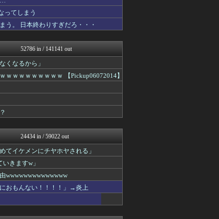
…
V速ニュップ
なってしまう
mashlife通信
まう。 日本終わりすぎだろ・・・
坂道情報通～乃木坂46まと...
おーるじゃんる
鬼女はみた -修羅場・恋愛...
52786 in / 141141 out
広島東洋カープまとめブログ...
筋肉速報
なくなるから」
えっ!?またここのサイト?
ｗｗｗｗｗｗ 【Pickup06072014】
ウマ娘まとめ速報うまろぐ
軍事・ミリタリー速報☆彡
おうまがタイムズ
あらまめ2ch
？
WorldFootball...
パチンコ・パチスロ.com
VIPPER速報
24434 in / 59022 out
フットボール速報
修羅場ハザード -復讐・D...
めてイケメンにチヤホヤされる」
もきゅ速(*´ω`*)人(...
ていきますw」
素敵な鬼女様
鬼女の宅配便 - 修羅場・...
wwwwwwwwwwww
まとめCUP
におもんない！！！！」→炎上
ゴールデンタイムズ
NEWSまとめもりー｜2c...
結婚・恋愛ニュースぷらす
なんJミュージアム