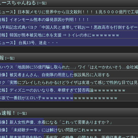
の女を逮捕
ュースちゃんねる
[一覧]
巨乳のママとディナーに来たよ❤」ﾊﾟｼｬ
ム、「パワプロ」が「ファミスタ」を倒して以来30年頂点に居座っ...
ニュース】日本製メモリに世界中から注文殺到！！！ １兆５０００億円で工
ん「この水着きると溢れそう、、、」→お◯ぱいがエ口すぎワロタｗ...
速報】イオンモール熊本の爆発原因が判明！！！！
者「居酒屋行く奴はバカ。ホストの初回なら居酒屋より安く飲めてイ...
島平和記念式典パヨク「中国人民と連帯して戦おー！悪政高市を打倒するぞー
（31）、2軍でも腐らずにチャンス掴む「3割打っても呼ばれない...
アラブが2兆円の投資決定ｗｗｗ
朗報】韓国が熊本被災地に水を支援 ⇒ トイレの水にｗｗｗｗｗｗｗ
ザー「恵まれない子へ募金？そいつらが俺に何かしてくれたのか・・...
ニュース】 台風13号、迷走・・・
無しや楽器の技術を修めていない人の音楽
ャル、おっぱいプルンプルンにはみ出させて踊るｗｗｗｗｗｗ
まが履いてそうなパンティ、真剣に議論
速報
[一覧]
 3勝1敗 4QS K/BB10.00
水ハウス「地面師に55億円騙し取られた…」ワイ「はえーかわいそう…会社
本の飲食店で、韓国人店員が韓国人団体客と口論になった理由がこち...
の「謎の神社」wwwwwww
画像】被災者まんさん、自衛隊の用意した仮設風呂に入浴する
知の下地、彼が持ってますよ👍🏻
タク「実際にプレイしたらわかるけどライザは友達って感じで性的な目では見
、無給油で1980km走行しギネス記録を達成、無駄な発電や送...
W杯GL敗退、プレミア日本10人韓国0人で錯乱！久保建英を酷評...
悲報】ディズニーのおいなり巻、卑猥すぎて賛否両論ｗｗｗｗｗｗｗｗ
ロもただの美少女動物園じゃ原神超えなんて無理そうだな🤪
木坂で一番顔がエロい子ｗｗｗｗｗｗｗｗｗｗｗｗｗｗｗｗｗｗｗ
開幕戦、最多観客数更新の可能性「やばい！」 チケット6万超えが...
に熊本地震が発生した瞬間の防犯カメラが公開される
ゲーム、エッチすぎて始まる♥
る速報！
[一覧]
ズ】ワイルズ買っといてまだ自分を健常者だと思ってるのヤバすぎだ...
画像】新人女性声優、水着になる「これって需要ありますか？」
イ、人妻の中に出したらｗｗｗｗｗｗｗｗｗwwww
験チー牛」には解けない問題がこれｗｗｗｗ
画像】「未経験チー牛」には解けない問題がこれｗｗｗｗ
始まる‘エクストラモード’
悲報】熊本地震発生時の「手術室」の映像、公開される。医療従事者って凄い