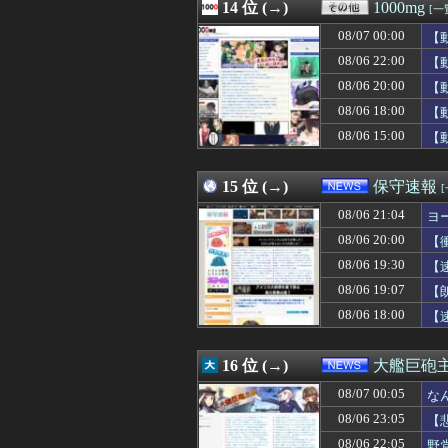
08/07 00:09
14 位 (→)
【画像】髪型が完
1000mg
[一
08/07 00:09
あの咀嚼音がど
08/07 00:00
【
08/07 00:09
しぐれういって×
08/07 00:09
08/06 22:00
半年で115キロ
【
08/07 00:07
【仮面ライダーマ
08/06 20:00
【
08/07 00:07
【速報】イオン
08/06 18:00
【
08/07 00:06
彼がうちの老犬を
08/07 00:06
北朝鮮がロシアに
08/06 15:00
【
08/07 00:05
なんでみんなそ
08/07 00:05
【新台評価】パチンコ
15 位 (→)
保守速報
08/06 21:04
ヨ
08/06 20:00
【
08/06 19:30
【
08/06 19:07
【
08/06 18:00
【
16 位 (→)
大艦巨砲
08/07 00:05
な
08/06 23:05
【
08/06 22:05
野