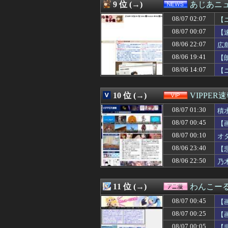
08/07 00:41
【速報】注文厨
9 位 (→)
あじあニ
08/07 00:40
【画像】巨乳娘「
08/07 02:07
08/07 00:39
【快挙】野球ゲー
【
08/07 00:38
【ｼｺ画像】女さ
08/07 00:07
【
08/07 00:36
【画像】みい山作
08/06 22:07
広
08/07 00:36
DeNA関根大気
08/07 00:35
【朗報】秋田に
08/06 19:41
【
08/07 00:35
【衝撃】メイウェ
08/06 14:07
【
08/07 00:35
音楽理論の知識
08/07 00:34
【動画】浴衣ギ
08/07 00:33
【画像】佳子さ
10 位 (→)
VIPPER
08/07 00:32
涌井秀章(40) 2.88
08/07 01:30
積
08/07 00:31
韓国人「とある日
08/07 00:30
【画像】田舎特有
08/07 00:45
【
08/07 00:30
【FEH】見切り予
08/07 00:10
オ
08/07 00:30
日産e-power
08/07 00:30
08/06 23:40
◆悲報◆韓国紙、
【
08/07 00:30
【原神】アズプ
08/06 22:50
乃
08/07 00:30
【サッカー】J2
08/07 00:30
【動画】手術中
08/07 00:29
ライザの公式AI
11 位 (→)
わんこー
08/07 00:27
【モンハンワイル
08/07 00:45
【
08/07 00:25
【愕然】大学生ワ
08/07 00:25
【画像】「未経
08/07 00:25
【
08/07 00:22
ヒロイン攻略後に
08/07 00:05
【