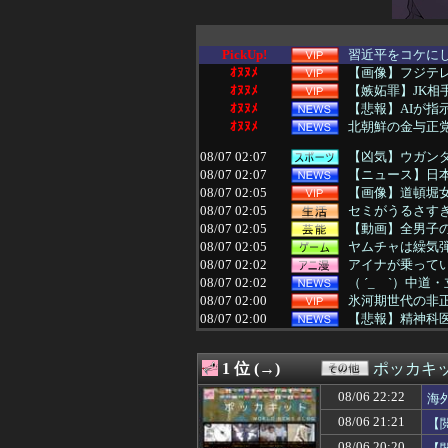
PickUp!
習近平をコケに
ｵﾇﾇﾒ
【画像】フジテ
ｵﾇﾇﾒ
【嫉妬罪】JK
ｵﾇﾇﾒ
【悲報】AIが
ｵﾇﾇﾒ
北朝鮮の金与正党
08/07 02:07
【凶気】ウガンダ
08/07 02:07
【ニュース】日本
08/07 02:05
【画像】道頓堀女子
08/07 02:05
セミがうるさすぎ
08/07 02:05
【動画】全男子
08/07 02:05
ヤムチャは繰気
08/07 02:02
アイナが乗って
08/07 02:02
（ ´_ゝ`）中
08/07 02:00
氷河期世代の非正
08/07 02:00
【悲報】精神科医
08/07 02:00
福戸あやアナ 
08/07 02:00
【ラブライブ！
1 位 (→)
ポッカキ
08/07 02:00
はじめしゃちょ
08/07 01:55
欧州旅行者のアジ
08/06 22:22
海
08/07 01:50
【画像】女子アナ
08/06 21:21
【
08/07 01:50
【悲報】クロち
08/07 01:50
【悲報】タクシー
08/06 20:20