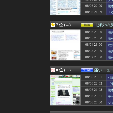
08/07 01:00
ヤニネコ・みぃ
お
08/07 01:00
近畿大学准教授、
08/06 22:09
熊
08/07 01:00
【たけしの挑戦
08/06 21:09
「
08/07 01:00
匿名だからいえ
わ
08/07 01:00
イオンモール熊本
08/07 01:00
いい歳して独身
7 位 (→)
【海外の
08/07 01:00
【ポーランド】
08/07 01:00
08/06 23:00
【ラブライブ！】
海
08/07 01:00
韓国人「ロト1等1
08/05 23:00
海
08/07 01:00
【フードコート
08/04 23:00
欧
08/07 00:59
ポーズてんこ盛
08/07 00:57
【有能】政府「ト
08/03 23:00
海
08/07 00:55
【悲報】W杯後無
08/02 23:00
海
08/07 00:55
エース級の財務官
08/07 00:50
【画像】少年院の女
08/07 00:50
【画像】片山さつ
8 位 (→)
痛いニュース
08/07 00:50
ネット販売…「品
08/06 23:01
08/07 00:49
【NBA】もしあ
パ
08/07 00:48
【画像】卓球の張
08/06 22:02
【
08/07 00:48
【新台評価】「ス
08/06 21:03
熊
08/07 00:45
【画像】被災者
08/07 00:45
『パラノマサイ
08/06 20:31
平
08/07 00:45
【画像】新人女
08/06 20:00
ジ
08/07 00:45
DeNA、若松尚
08/07 00:45
【悲報】漫画『