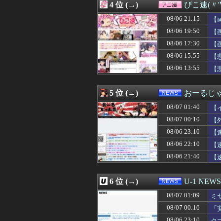
4 位 (→)
ぴこ速(〃'
08/07 01:10
ジャンポケ斉藤の
08/07 01:09
【政治】れいわ
08/06 21:15
【
08/07 01:09
【必見】四季凪
08/06 19:50
【
08/07 01:09
戌亥とことかいうV
08/06 17:30
08/07 01:09
ミヤネ屋に出演し
【
08/07 01:06
某ファストフード
08/06 15:55
【
08/07 01:05
【画像】こんな
08/06 13:55
【
08/07 01:05
【画像】私のパ
08/07 01:05
桜木花道がモテな
08/07 01:04
【悲報】愛煙家・
5 位 (→)
おーるじ
08/07 01:03
【悲報】小学館
08/07 01:03
反抗期の頃に母に
08/07 01:40
【
08/07 01:03
【朗報】ワンピ
08/07 00:10
【
08/07 01:02
【THE 軍国主
08/06 23:10
08/07 01:01
今始めどきのス
【
08/07 01:00
超人気Vチュー
08/06 22:10
【
08/07 01:00
「期待されたほ
08/06 21:40
【
08/07 01:00
高校生の時、大企
訴
08/07 01:00
【悲報】嫁に1
08/07 01:00
【競馬】アスコ
6 位 (→)
U-1 NEWS
08/07 01:00
【遊戯王OCG情報】
08/07 01:00
年商10億円を超え
08/07 01:09
ミ
08/07 01:00
【画像】このボ
08/07 00:10
「
08/07 01:00
中日ドラゴンズ、
な
08/06 23:10
ク