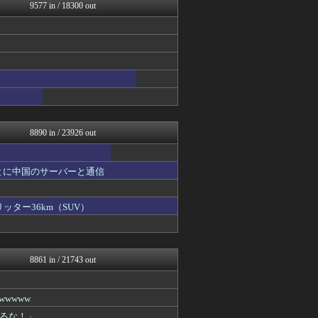
ぶる速-VIP
9577 in / 18300 out
おうち速報
トレンドの通り道
コノユビニュース｜みんなの...
fig速
あじあニュースちゃんねる
修羅場ライフ速報
軍事・ミリタリー速報☆彡
大艦巨砲主義！
パチスロログ
8890 in / 23926 out
とに中国のサーバーと通信
ッター36km（SUV）
8861 in / 21743 out
wwww
るな！」