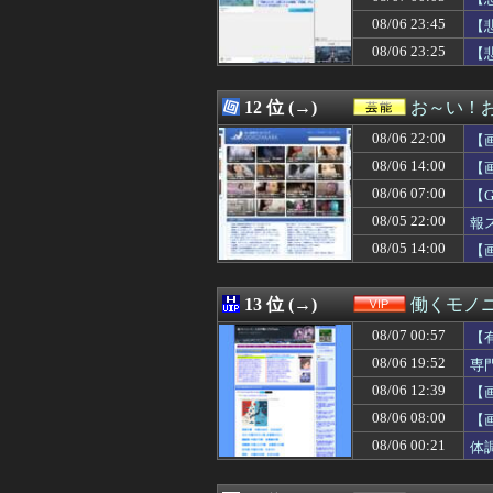
08/07 00:21
【新台評価】パチ
08/06 23:45
08/07 00:19
【動画】乃木坂
【
08/07 00:19
【画像】Kカッ
08/06 23:25
【
08/07 00:18
【海外の反応】冨
08/07 00:18
【衝撃】手術中に
08/07 00:15
DeNA・相川監
12 位 (→)
お～い！
08/07 00:15
９０年代ってレ
08/06 22:00
【
08/07 00:15
【画像】どえらい
08/07 00:15
【画像】東大生
08/06 14:00
【
08/07 00:13
【悲報】株式投資
08/06 07:00
【
08/07 00:12
【速報】ダンロン
08/05 22:00
08/07 00:12
不倫相手(男)が
報
08/07 00:12
【画像】小学生ア
08/05 14:00
【
08/07 00:12
【画像】ケロンヌ
08/07 00:11
【ホロライブ】Yo
08/07 00:11
【愕然】新幹線
13 位 (→)
働くモノニ
08/07 00:11
【悲報】吉岡里帆
08/07 00:57
【
08/07 00:11
【画像】あの人
08/07 00:10
元山飛優←意外
08/06 19:52
専
08/07 00:10
【画像】セクシ
08/06 12:39
【
08/07 00:10
【動画】スレンダ
08/06 08:00
【
08/07 00:10
オタク「実際にプ
08/07 00:10
「安物買いの銭失
08/06 00:21
体
08/07 00:10
【外国人採用アン
08/07 00:09
【FF14】フォ