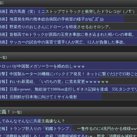
全に『鬼頭』な女キャラwwwwww
覧]
うしても無理で吐きそう
動画】両方馬鹿（笑）ミニストップでトラックと衝突したドラレコが（ノ∇`）
××なの？
から75キロまで落としたわいのダイエット法教えてあげる
動画】地震発生時の熊本総合病院の手術室の様子が(((ﾟДﾟ)))
イス】「変身ベルト DXマイスドライバー」ほか【本日予約開始！...
動画】野菜売りのおじさんにドローンを特攻させるおそロシア。
モール熊本の爆発原因が判明！！！！
動画】首都高で4tトラックが原因の玉突き事故に巻き込まれた軽バンの車載。
仰向けにしてお腹を踏んだ。そして「俺が一番偉いってわかって、お...
弾道ミサイル40発供与、ミサイル部隊90人派遣開始…さらに80...
動画】サッカーの試合中の落雷で選手1人が死亡、12人が負傷した事故。
んなに共産主義嫌なん？
「e EDENS ZERO ～究極LT～」の初打ち感想 出...
[一覧]
ーロッパが中国製メガソーラーを締め出しｗｗｗ
衝撃】中国製ルーター20機種にバックドア発見！ ネットに繋ぐだけで35秒ご
速報】れいわ新選組、「いのちの党」に党名変更ｗｗｗｗｗｗ
朗報】日産e-power、無給油で1980km走行しギネス記録を達成 55Lタンクでリ
速報】北朝鮮が日本海に向けてミサイル発射
主義！
[一覧]
んでみんなそんなに共産主義嫌なん？
悲報】トランプ肝入りの「戦艦トランプ」、一隻作るのに4兆円かかる模様www
党「消費税を減税しろ！」政府「消費税減税するわｗ」野党「消費税を減税す