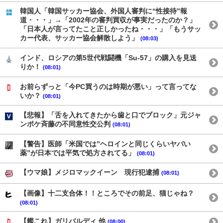
韓国人「韓国サッカー協会、外国人審判に“性接待”報
道・・・」→「2002年の審判買収が事実だったのか？」
「日本人が言ってたこと正しかったね・・・」「もうサッ
カー代表、サッカー協会解散しよう」
(08:03)
インド、ロシアの第5世代戦闘機「Su-57」の購入を見送
りか！
(08:01)
お前らずっと「今PC買うのは時期が悪い」って言ってな
いか？
(08:01)
【悲報】「舌を入れてきたから歯と口でブロック」元ジャ
ンポケ斉藤の不同意性交公判
(08:01)
【警告】医師「米国では”ヘロインと同じくらいヤバい
薬”が日本では平気で処方されてる」
(08:01)
【ウマ娘】メジロマックイーン 現行犯逮捕
(08:01)
【画像】十二支合体！！ところでその前足、猫じゃね？
(08:01)
【艦これ】ガリバルディ 他
(08:00)