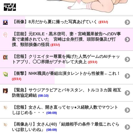
【画像】8月だから夏に撮った写真あげていく
(ｵﾇﾇﾒ)
【芸能】元EXILE・黒木啓司、妻・宮崎麗果被告へのDV事
案で逮捕されていた 宮崎は全身打撲、頭部裂傷及び打
撲、頸部損傷の怪我
(ｵﾇﾇﾒ)
【悲報】クリエイター尊重を掲げた人気ゲームのAIチャッ
トアプリ、◯◯界隈がブチギレて大炎上
(ｵﾇﾇﾒ)
【衝撃】NHK職員が番組出演タレントから性被害←これ！
(ｵﾇﾇﾒ)
【緊急】サウジアラビアとパキスタン、トルコ３カ国 相互
防衛協定締結
(08:10)
【悲報】女さん、開き直ってセッ●ス経験人数でマウント
しはじめる・・・
(08:09)
【画像あり】女さん(40)「結婚相手の条件？最低これぐら
いは欲しいわね」
(08:09)