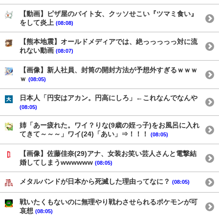
【動画】ピザ屋のバイト女、クッソせこい『ツマミ食い』
をして炎上
(08:08)
【熊本地震】オールドメディアでは、絶っっっっっ対に流
れない動画
(08:07)
【画像】新人社員、封筒の開封方法が予想外すぎるｗｗｗ
ｗ
(08:05)
日本人「円安はアカン。円高にしろ」←これなんでなんや
(08:05)
姉「あー疲れた。ワイ？りな(9歳の姪っ子)をお風呂に入れ
てきて～～～」ワイ(24)「あい」⇒！！！
(08:05)
【画像】佐藤佳奈(29)アナ、女装お笑い芸人さんと電撃結
婚してしまうwwwwww
(08:05)
メタルバンドが日本から死滅した理由ってなに？
(08:05)
戦いたくもないのに無理やり戦わさせられるポケモンが可
哀想
(08:05)