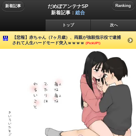
だめぽアンテナSP
Ranking
新着記事
新着記事：
総合
トップ
次へ
【悲報】赤ちゃん（7ヶ月歳）、両親が強殺指示役で逮捕
されて人生ハードモード突入ｗｗｗｗ
(PickUP!)