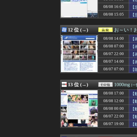
08/08 16:31
開示請求が届い
08/08 16:05
08/08 16:30
ホームレスの数、
【
08/08 16:30
『The Dusk
08/08 15:05
【
08/08 16:30
文字が全ての鍵を
08/08 16:30
シカと人間の共
08/08 16:29
不義の子を妊娠し
12 位 (→)
お～い！
08/08 16:29
【朗報】原作者・
08/08 14:00
【
08/08 16:29
軽自動車に”軽油
08/08 16:29
【巨人対ヤクルト
08/08 07:00
【
08/08 16:28
【悲報】ワンピ
08/07 22:00
【
08/08 16:26
山口ホームラン
08/07 14:00
08/08 16:25
ヘンタイがいた
【
08/08 16:25
ああ…ついに2
08/07 07:00
【
08/08 16:25
【画像】Jリーグ
08/08 16:25
【悲報】生挿入に
08/08 16:25
チェンソーマン
13 位 (→)
1000mg
[一
08/08 16:25
当然4強もだろ 
08/08 17:00
【
08/08 16:24
【ジエンゴ】巨人
08/08 16:22
【悲報】韓国サッ
08/08 12:00
【
08/08 16:21
MDL｢秋葉原店オ
08/08 00:00
【
08/08 16:20
【悲報】仙台育
08/07 22:00
【
08/08 16:19
【エヴァンゲリオ
08/08 16:19
大谷ドジャースが
08/07 19:00
【
08/08 16:18
【衝撃】移民さん
08/08 16:16
【悲報】米卸・木