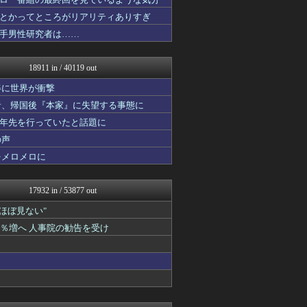
ポッカキット
ファ板速報
とかってところがリアリティありすぎ
カンダタ速報
手男性研究者は……
資格ちゃんねる
ネギ速
乃木坂46まとめ 乃木りん...
18911 in / 40119 out
なんじぇいスタジアム＠なん...
素敵な鬼女様
姿に世界が衝撃
国難にあってもの申す！！
者、帰国後『本家』に失望する事態に
なんJクエスト
十年先を行っていたと話題に
ネギ速
軍事・ミリタリー速報☆彡
の声
ラビット速報
をメロメロに
かぞくちゃんねる
アルファルファモザイク＠ネ...
ボールパーク速報 海外の反...
17932 in / 53877 out
ゴールデンタイムズ
ひま速(°∀°) -暇つぶ...
"ほぼ見ない"
なんJクエスト
1％増へ 人事院の勧告を受け
なんJ PRIDE
スマブラ屋さん | スマブ...
ネギ速
ぴこ速(〃'∇'〃)？
なんじぇいスタジアム＠なん...
海外の反応 ディミヌート