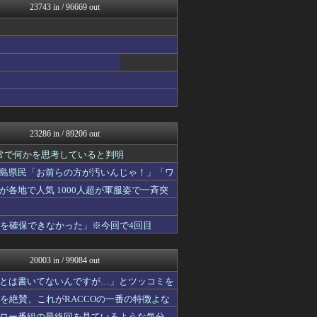
23743 in / 96669 out
海外さんいらっしゃい 海外...
痛いニュース(ﾉ∀`)
いたしん！
えすえすログ
アルファルファモザイク＠ネ...
マジキチ速報
艦これ速報 艦隊これくしょ...
投資ちゃんねる
すまいる(^-^)ぶろぐ
1000mg
23286 in / 89206 out
SS 森きのこ！
なんJクエスト
常で何かを思考していると判明
ゲーム実況者速報＠YouT...
島県民「お前らの方が汚いんじゃ！」「ワ
ほんわかMkⅡ
各地で人気 1000人超が軍服姿で一斉突
コンテンツ・声優 | ラブ...
footballnet【サ...
乃木通 乃木坂46櫻坂46...
液を確保できなかった」※今回で4回目
スターライト速報 -遊戯王...
みそパンNEWS
ガラパゴスジャパン - 海...
20003 in / 99084 out
アナきゃぷ速報
あ艦これ ～艦隊これくしょ...
とは書いてないんですが…」とツッコミを
Red4 海外の反応まとめ
造を絶賛、これがRACCOの一番の特徴よな
韓国ニュース反応まとめ
ロー番組の最終回を見ているような気分