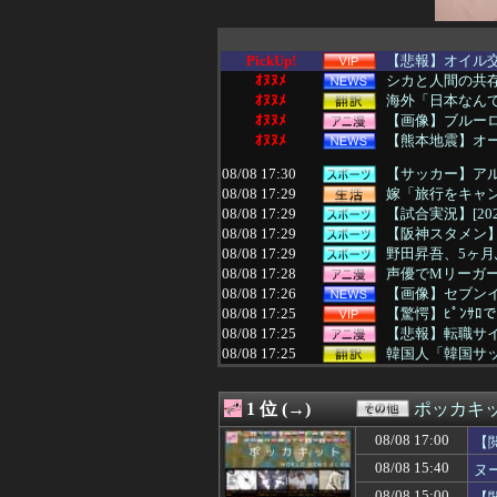
PickUp!
【悲報】オイル
ｵﾇﾇﾒ
シカと人間の共
ｵﾇﾇﾒ
海外「日本なんて
ｵﾇﾇﾒ
【画像】ブルー
ｵﾇﾇﾒ
【熊本地震】オ
08/08 17:30
【サッカー】アル
08/08 17:29
嫁「旅行をキャン
08/08 17:29
【試合実況】[202
08/08 17:29
【阪神スタメン】5(
08/08 17:29
野田昇吾、5ヶ
08/08 17:28
声優でMリーガ
08/08 17:26
【画像】セブン
08/08 17:25
【驚愕】ﾋﾟﾝｻ
08/08 17:25
【悲報】転職サ
08/08 17:25
韓国人「韓国サッ
08/08 17:24
【驚愕】56歳“
08/08 17:24
【JT杯】斎藤慎
1 位 (→)
ポッカキ
08/08 17:22
【衝撃】テレビ
08/08 17:18
【悲報】秋田県
08/08 17:00
【
08/08 17:18
【朗報】高市政
08/08 15:40
ヌ
08/08 17:18
【悲報】ナルト
08/08 17:15
【朗報】全盛期
08/08 15:00