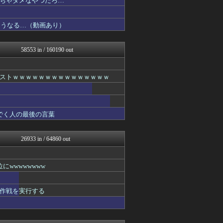
ちゃダメなやつだろ…
鬼女の宅配便 - 修羅場・...
バスケまとめ・COM
こうなる…（動画あり）
なんJクエスト
浮気ちゃんねる
NEWSまとめもりー｜2c...
58553 in / 160190 out
ウマ娘うまぴょい速報
VIPPER速報
℃-ute派なんday
ストｗｗｗｗｗｗｗｗｗｗｗｗｗｗｗ
なんJミュージアム
プリキュアのまとめ
おーるじゃんる
トレンドの通り道
でく人の最後の言葉
ぶる速-VIP
サイ速
なんJクエスト
26933 in / 64860 out
なんJクエスト
FX2ちゃんねる｜投資系ま...
修羅場ライフ速報
wwwwwwww
最強ジャンプ放送局
わんこーる速報！
不思議.net - 5ch...
作戦を実行する
アニゲー速報
げぇ速
女子アナお宝画像速報－5c...
修羅の華-家庭・生活まとめ