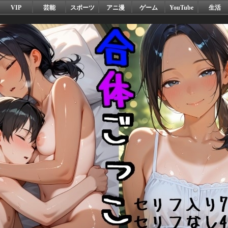
VIP
芸能
スポーツ
アニ漫
ゲーム
YouTube
生活