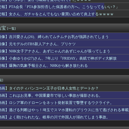
た…
20年ちょいで90％減少・・・・・
悲報】PTA会長「PTA参加拒否した保護者の方へ。こうなってもいい？」
bloods』ネットワークテストに沢山のご応募をいただき誠に...
悲報】女さん、ガチャをとんでもない量買い占めて炎上するｗｗｗｗ
握る、シン・テキストアドベンチャー『文字遊戯』PS5版が8/2...
存、無理だったｗｗｗｗｗｗｗｗｗｗｗｗｗｗｗ
たコトメが出戻り。ウトメ「この子はあなたたちの子として育てて」...
お宝
[一覧]
尾田栄一郎「ワンピヒロインズ娘に見せたら反応良っ！！女心掴みま...
画像】吉川愛さん(26)、縛られてムチムチお乳が強調されてしまう
”を入れちゃ絶対ダメ～！ セルフスタンドで後を絶たない「誤給油...
18回戦】巨人・浦田、3回裏1アウト満塁から2点タイムリー！浦...
画像】元モデルのTBS新人アナさん、プリケツ
ースの原作者、尾田栄一郎先生51歳「あ、切り込む？笑」
画像】NHK女子アナさん、あずにゃんのあずにゃんが張ってしまう
狙いすぎて悪い癖出ちゃってない？
んだけど兄貴じゃないよね
画像】小倉ゆうか(27)さん、7年ぶり『FRIDAY』表紙で神ボディ大解放
0年目でビルトインガスコンロの火がつかなくなった
朗報】爆胸の気象予報士さん、NHKから解き放たれる
開幕戦が史上最多来場者数！2試合の試合結果が同じスコアにwww...
ビビってる女多すぎだろｗｗｗｗｗｗｗｗｗｗwwww
2部のこのキャラ何だったの…？ 何を伝えたいキャラだったの…？
覧]
〜 日本人主審も該当か 韓国サッカー協会、外国人審判に性接待疑...
動画】タイのティパンコーン王子が日本人女性とデートか？
、3回裏1アウト満塁から竹丸が押し出し四球を選びリードを3点に...
カー協会に性接待疑惑、「Jリーグの審判を統括する人物」も含まれ...
動画】これはお見事。中国重慶市で珍しい事故が撮影される。
ープン記念！キーボード900台･マウス100台無料でプレゼン...
動画】ロシア軍のドローンをネット発射装置で撃墜するウクライナ。
英の女部員←ベンチ入り 強豪校のジャガイモダンサー←ベンチ外
動画】逃げる判断はやっ！埼玉でスマホ運転のプリウスに当て逃げされる車載
ン】ロボ道「エヴァンゲリオン弐号機（TVシリーズVer.）」ア...
サヨナラ負けで7連敗！←「佐々木朗希には感謝」「このチームは呪...
動画】よく助けられたな。岐阜の川で外国人が溺れてしまう事故。
の価値、発表されるｗｗｗｗｗ(※画像あり)
徳神糧、経常利益が前年同期比84.1％減に