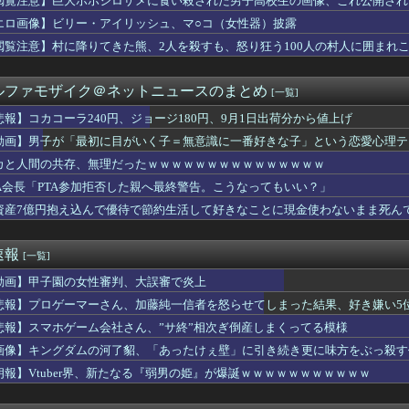
閲覧注意】巨大ホホジロザメに食い殺された男子高校生の画像、これ公開され
旦那の荷物が家を占領してる。単身赴任でほとんど帰らない癖に.....
エロ画像】ビリー・アイリッシュ、マ○コ（女性器）披露
ムとロイス・ホワイトが2027年WNBAドラフトへの参加を宣言
売春婦の数と割合」反論「そんなはずはない、日本は上位なはずだ」...
閲覧注意】村に降りてきた熊、2人を殺すも、怒り狂う100人の村人に囲まれ
い当たる節がないらしい。それもそのはず...相手は中1の...
まがもう19歳という事実…初の「おことば」にネット民驚嘆
ルファモザイク＠ネットニュースのまとめ
[一覧]
ぎ」フォーエバーヤングが函館競馬場へ入厩 573キロ 矢作師「...
師「…手は尽くしました」陰キャ女子「…ﾋｭｯ」→結果・・・
悲報】コカコーラ240円、ジョージ180円、9月1日出荷分から値上げ
娘。'26新曲『YESかNOか私か』をハロコンで初披露ｷﾀ━...
動画】男子が「最初に目がいく子＝無意識に一番好きな子」という恋愛心理テ
ちゃん、LINE流出ｗｗｗｗｗｗｗｗｗｗｗｗ
ickup07093031】
ュア】旅行コーデが可愛すぎると話題に
カと人間の共存、無理だったｗｗｗｗｗｗｗｗｗｗｗｗｗｗｗ
って正常脳幹を摘出された女性､重篤な植物状態だが意識は正常で何...
TA会長「PTA参加拒否した親へ最終警告。こうなってもいい？」
ルカが挑む禁断のデスゲーム！？
資産7億円抱え込んで優待で節約生活して好きなことに現金使わないまま死ん
ッカーの順位、もう覆すことができないレベルで固定される
買ったオーナーの不具合報告内容がどれも独特すぎる模様…
太ももを過去にするフィギュアがこちらｗｗｗｗｗ
速報
[一覧]
光さん「カレーにじゃがいもはいらない」・・・・・・・・・
邦「秋田市に2兆円の超巨大データセンター建てるわ」
動画】甲子園の女性審判、大誤審で炎上
言って母親の髪を切った友達が笑顔で「はい、次〇〇の番！」とハサ...
悲報】プロゲーマーさん、加藤純一信者を怒らせてしまった結果、好き嫌い5位に
スの王子様」の手塚国光の零式サーブ、ガチで強すぎるｗｗｗｗ
たレンタルビデオ屋、そのまま時が止まってしまっていると話題にｗ...
悲報】スマホゲーム会社さん、”サ終”相次ぎ倒産しまくってる模様
減税しても値下げなんてしないよ」←これ！
画像】キングダムの河了貂、「あったけぇ壁」に引き続き更に味方をぶっ殺す
の女性審判、大誤審で炎上
朗報】Vtuber界、新たなる『弱男の姫』が爆誕ｗｗｗｗｗｗｗｗｗｗｗ
onのキャラクターたちは、みんなで海に行くそうですよ
ンバー(20)さん、私服がめちゃくちゃエ○チだと話題になるｗｗ...
言いがかりを続ける女性客に警備員を呼ぶと伝えた。すると会計台を...