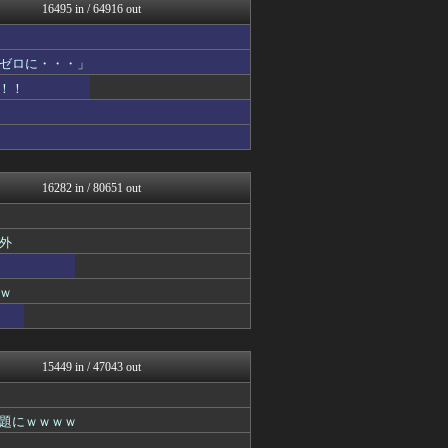
mashlife通信
16495 in / 64916 out
ネギ速
スコールちゃんねる｜２ちゃ...
キニ速
ゼロに・・・」
坂道情報通～乃木坂46まと...
！！
鬼女はみた -修羅場・恋愛...
かせまと！
おうち速報
U-1 NEWS.
なんJ（まとめては）いかん...
政経ワロスまとめニュース♪
16282 in / 80651 out
パチンコ・パチスロ.com
サカサカ10【サッカーまと...
修羅場ライフ速報
外
わんこーる速報！
アニゲー速報
不思議.net - 5ch...
ｗ
子育てちゃんねる
ネギ速
筋肉速報
修羅の華-家庭・生活まとめ
15449 in / 47043 out
いたしん！
おうまがタイムズ
もえるあじあ(･∀･)
題にｗｗｗｗ
ウマ娘まとめ速報うまろぐ