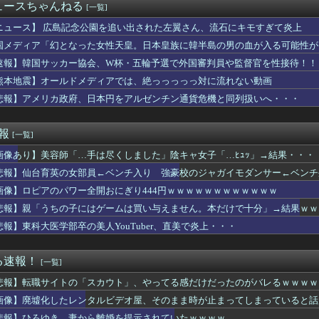
ィ・岡田紗佳(32)、渾身のあたシコダンスwwwwwww
ュースちゃんねる
[一覧]
、バスタオルを「まあ、1週間…」使うと告白
10,000人以上死亡、ほとんどが高齢者で若者は元気・・・
ニュース】 広島記念公園を追い出された左翼さん、流石にキモすぎて炎上
ス作者「手書きでダンスアニメ描いてみました」←アニメの当てつけ...
国メディア「幻となった女性天皇。日本皇族に韓半島の男の血が入る可能性が
んと内村さんがネットミーム化ｗ【元乃木坂46】
速報】韓国サッカー協会、W杯・五輪予選で外国審判員や監督官を性接待！！
格あるなら子どもを教えて！」私「何度も言うけど無理です」→断っ...
スマホゲーム、倒産も急増 過去最多ペースで推移 「当たれば一攫...
熊本地震】オールドメディアでは、絶っっっっっ対に流れない動画
は何故かコレを嫌がるらしい
悲報】アメリカ政府、日本円をアルゼンチン通貨危機と同列扱いへ・・・
称していると確信した某映画評論家、「上級公務員試験に合格とは書...
連続の背信投球 池山監督すっぱい顔ｗｗｗｗ
「正規ディーラーで車検を頼んだら担当整備士が「グエン」さんだっ...
速報
[一覧]
面白いA+ART機がたくさんあって楽しかったよなｗｗｗ
画像あり】美容師「…手は尽くしました」陰キャ女子「…ﾋｭｯ」→結果・・・
役続投へ！J1初優勝のためFC東京と再契約
を教えずにいたら「私とこの先一生会う気ないんだ」と泣かれた。な...
悲報】仙台育英の女部員←ベンチ入り 強豪校のジャガイモダンサー←ベンチ
き、妻から離婚を提示されていたｗｗｗｗ
画像】ロピアのパワー全開おにぎり444円ｗｗｗｗｗｗｗｗｗｗｗｗ
マーさん、加藤純一信者を怒らせてしまった結果、好き嫌い5位にw...
残酷な「社会の縮図」を文化祭の出し物で学んでしまう⇒(動画あ...
悲報】親「うちの子にはゲームは買い与えません。本だけで十分」→結果ｗｗ
悪く、弱いものいじめや犯罪を楽しみながら行うことが陽キャの条件...
悲報】東科大医学部卒の美人YouTuber、直美で炎上・・・
洋、クリスタルパレス加入決定！背番号17で鎌田大地と同僚に
トスリーパー堀大輔、高須幹弥にブチギレｗｗｗｗｗ
きた子供を避けたら対向車と正面衝突した。その子の親が警察に「子...
る速報！
[一覧]
コ店の女店員さん、パンツが見えそうな危ない仕事ｗｗｗｗ
悲報】転職サイトの「スカウト」、やってる感だけだったのがバレるｗｗｗｗ
ヒー コンビニで割引おにぎりは〝絶対買わない〟理由で炎上ｗｗｗ
から叩いていい、との報道に何度も向き合ってきました。悔しくても...
画像】廃墟化したレンタルビデオ屋、そのまま時が止まってしまっていると話
ス後半のこの動き、スティルの挙動がやばすぎる。
悲報】ひろゆき、妻から離婚を提示されていたｗｗｗｗ