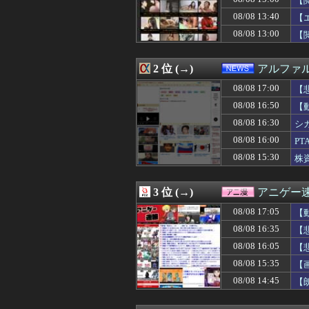
【
08/08 17:15
単身赴任のはずの
08/08 13:40
【
08/08 17:13
エネス・フリーダ
08/08 13:00
08/08 17:12
【困惑】「世界の
【
08/08 17:12
母が妊娠。父は思
08/08 17:12
【驚愕】悠仁さ
2 位 (→)
アルファ
08/08 17:10
【競馬】「デカす
08/08 17:10
【画像あり】美容
08/08 17:00
【
08/08 17:10
【速報】モーニング
08/08 16:50
【
08/08 17:10
【悲報】菊地姫奈
【P
08/08 17:10
【名探偵プリキ
08/08 16:30
シ
08/08 17:10
【京都大病院】誤
08/08 16:00
P
08/08 17:09
【開幕】尾丸ポ
08/08 15:30
株
08/08 17:09
【悲報】欧州サ
08/08 17:08
ジムニーノマド
08/08 17:06
【画像】全ての
3 位 (→)
アニゲー
08/08 17:06
【悲報】伊集院
08/08 17:06
アラブ首長国連
08/08 17:05
【
08/08 17:06
床屋さんごっこと
08/08 16:35
【
08/08 17:05
【画像】「テニ
08/08 17:05
08/08 16:05
【画像】廃墟化し
【
08/08 17:05
弁当屋「消費税
08/08 15:35
【
08/08 17:05
【動画】甲子園
08/08 14:45
【
08/08 17:05
PlayStati
08/08 17:05
【画像】モー娘メ
08/08 17:03
ポイント残高への