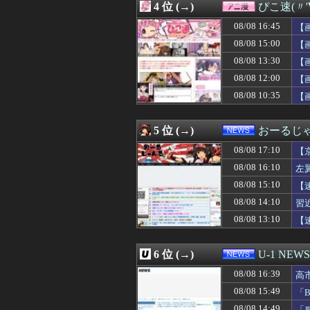
4 位 (→)
ぴこ速(〃'
08/08 17:03
日本の写真加工
08/08 17:02
👴"テレビ大好き
08/08 16:45
【
08/08 17:02
【画像】のんさん
08/08 15:00
【
08/08 17:00
にこ「ケーキを
08/08 13:30
08/08 17:00
【悲報】コカコー
【
08/08 17:00
PTA会長「PT
08/08 12:00
【
08/08 17:00
【艦これ】E3-
08/08 10:35
【
08/08 17:00
「宝くじの1番
08/08 17:00
隣に住んでる義弟
08/08 17:00
【動画】タイの
5 位 (→)
おーるじ
08/08 17:00
【ラブライブ】海
08/08 17:00
【悲報】競艇に8億
08/08 17:10
【
08/08 17:00
スパロボ信者「V
08/08 16:10
左
08/08 17:00
冷やし中華めんど
シ
08/08 15:10
08/08 17:00
【ラブライブ！】L
【
08/08 17:00
初の日本代表で感
撃
08/08 14:10
習
08/08 17:00
五百城茉央、太
08/08 13:10
【
08/08 17:00
【遊戯王OCG情
08/08 17:00
”サ終” 相次ぐ
08/08 17:00
外国人「なぜ未だ
6 位 (→)
U-1 NEWS
08/08 17:00
安藤萌々アナ 
08/08 17:00
【艦これ】E4甲
08/08 16:39
高
08/08 17:00
【海外の反応】中
受
08/08 15:49
「
08/08 17:00
韓国人「17億ウ
08/08 14:49
「