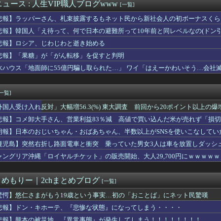
得失点差+58で貯金12
ュース : 人生VIP職人ブログwww
[一覧]
勉強って必要？」にモヤモヤ。その発言を聞くたびに感じてしまうこ...
悲報】ラッパーさん、札束披露するもネット民から新社会人の初ボーナスくら
キホーテ、『悲惨な状態』になってしまう・・・・
18回戦】巨人、3回裏無死二三塁から笹原の2点タイムリーで勝ち...
悲報】韓国人「え待って、何で日本の避難所って10年前と同レベルなの(ドン
ー用品を父が他人にプレゼント。許可を出した俺は嫁から非難轟轟で...
悲報】ロシア、じわじわと逝き始める
謎の動物を見たんだけどコイツの正体分かる？」
悲報】「果糖」が「がん転移」を促すと判明
来週」 なんで今回のLOHこんな早いの
け入れ反対」56.3％に わずか2年で20.7ポイント増、東...
水ハウス「地面師に55億円騙し取られた…」 ワイ「はえーかわいそう…会社
が金曜ロードショーで地上波初放送決定！！8月28日！！
ースクイーンの透け透けぽっちゃり腹、ヌケる
[一覧]
外国人受け入れ反対」大幅増56.3(%) 東大調査 前回から20ポイント以上の爆
悲報】コメ卸大手さん、営業利益83％減 高値で買い込んだ米が売れず「損
朗報】日本のおじいちゃん・おばあちゃん、半数以上がSNSを使いこなしてい
鹿児島】突然右折し路面電車と衝突 乗っていた男女3人は車を放置しダッシ
ャングリア沖縄「ロイヤルチケット」の販売開始、大人29,700円にｗｗｗｗ
とめもりー｜2chまとめブログ
[一覧]
驚愕】悠仁さまがもう19歳という事実…初の「おことば」にネット民驚嘆
悲報】ドン・キホーテ、『悲惨な状態』になってしまう・・・・
悲報】熊本の被災地、『異常事態』が発生してしまう！！！！！！！！