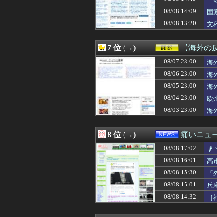
08/08 17:00
【閲覧注意】イス
に
08/08 17:00
チー牛がイキり出
08/08 14:09
国
08/08 17:00
ラスボス戦が好
る
08/08 13:20
文
08/08 16:59
ファン付き作業
08/08 16:59
【悲報】競艇に8億
08/08 16:58
【衝撃】一ノ瀬美
7 位 (→)
【海外の
08/08 16:58
ポール・スキーンズ(
08/08 16:57
08/07 23:00
私「彼氏に殴られ
海
08/08 16:55
日本赤十字社、韓国
08/06 23:00
海
08/08 16:54
【朗報】ダレノガ
08/05 23:00
海
08/08 16:53
【悲報】ワイ、
08/08 16:52
日本人はBYDの
08/04 23:00
欧
08/08 16:50
令和8年8月8日
08/03 23:00
海
08/08 16:50
娘が某アニメのキ
08/08 16:50
【動画】男子が「
08/08 16:50
【海外の反応】
8 位 (→)
痛いニュース
08/08 16:50
江口寿史が炎上
08/08 17:02
08/08 16:49
【画像】45歳女の

08/08 16:48
【悲報】ワイ、
08/08 16:01
高
08/08 16:48
【朗報】ショート
08/08 15:30
「
08/08 16:47
【画像】「魔」
08/08 16:47
【困惑】佐藤二朗
08/08 15:01
兵
08/08 16:45
【画像】女の子
08/08 14:32
［
08/08 16:44
【朗報】ドジャー
08/08 16:43
海外の反応：千賀