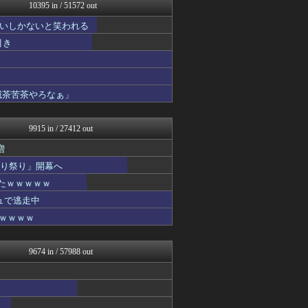
阪神タイガースちゃんねる
10395 in / 51572 out
鬼女の宅配便 - 修羅場・...
いしかないと笑われる
NEWSまとめもりー｜2c...
なんじぇいスタジアム＠なん...
引き
浮気ちゃんねる
海外の万国反応記＠海外の反...
ウマ娘うまぴょい速報
哲学ニュースnwk
滅茶苦茶やろなぁ」
デジタルニューススレッド
まとめ芸能＠美女画像まとめ...
9915 in / 27412 out
増
切り祭り」開幕へ
たｗｗｗｗｗ
ュで逃走中
ｗｗｗｗｗ
9674 in / 57988 out