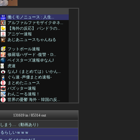
働くモノニュース : 人生...
アルファルファモザイク＠ネ...
【海外の反応】 パンドラの...
アニゲー速報
あじあニュースちゃんねる
フットボール速報
修羅場ハザード -復讐・D...
ベイスターズ速報＠なんJ
虎速
なんJ（まとめては）いかん...
ぐら速 -声優まとめ速報-
まとめたニュース
バズッター速報
わんこーる速報！
世界の憂鬱 海外・韓国の反...
なんJクエスト
2ch名人
131619 in / 85314 out
かせまと！
なんJクエスト
てしまう…（動画あり）
なんJ PRIDE
なるらしいｗｗｗ
アニはつ -アニメ発信場-
【サッカー まとめ】サカラ...