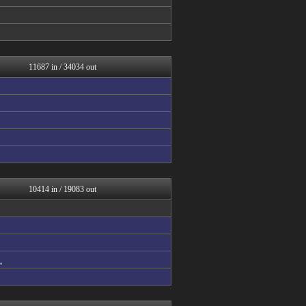
気団談
【2ch】ニュー速クオリテ...
Y速報
PlaySphere | ...
アルファルファモザイク＠ネ...
修羅場ハザード -復讐・D...
11687 in / 34034 out
漫画まとめ速報
日本第一！ニュース録
なんじぇいスタジアム＠なん...
ネギ速
まとめロッテ！
まぐろとにぼし
ねこのあまやどり
サカサカ10【サッカーまと...
バズッター速報
ゲーム魔人
10414 in / 19083 out
反日愚国 恨寓瘻
なんじぇいスタジアム＠なん...
ネギ速
理想ちゃんねる
VIPPER速報
。
fig速
海外の反応スポーツ
NEWSぽけまとめーる
ネギ速