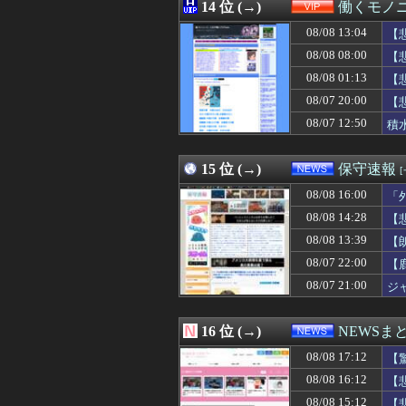
08/08 16:15
14 位 (→)
阪神タイガース、
働くモノニ
08/08 16:15
子育てママ達の「
08/08 13:04
【
08/08 16:12
【悲報】ドン・
08/08 16:12
08/08 08:00
【巨人対ヤクルト
【
08/08 16:12
嫁の手作りのベビ
08/08 01:13
【
08/08 16:11
外国人「東京で
08/07 20:00
【
08/08 16:10
【ウマ娘】「もう
08/08 16:10
【急増】「外国人受
08/07 12:50
積
08/08 16:10
映画『8番出口』
08/08 16:10
【画像】美人レ
15 位 (→)
保守速報
08/08 16:00
「
08/08 14:28
【
08/08 13:39
【
08/07 22:00
【
08/07 21:00
ジ
16 位 (→)
NEWSま
08/08 17:12
【
08/08 16:12
【
08/08 15:12
【