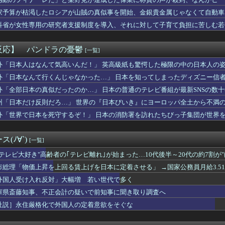
ラム教徒の指導者、11歳の女子小学生をめちゃくちゃにヤってしま...
……
した時に着るブランドwww
家予算が枯渇したロシアが山賊の真似事を開始、金銀貴金属じゃなくて自動車
きなゲームは？
……
科省が女性専用の研究者支援制度を導入、それに対して子育て負担に苦しむ若
着使用男性熱中症で死亡 スポーツドリンクやゼリー飲料持参も
6000万円つぎ込んだ税務署職員、3億3400万円しか回収で...
空、地元の同級生の友達が地方局の新人アナウンサーwwwwww
反応】 パンドラの憂鬱
[一覧]
24) 9勝10敗 防御率3.96←こいつｗｗｗｗｗｗｗｗ...
ました…」医者「どうして警察を呼ばなかったの？」→医師の厳しい...
外「日本人はなんて気高いんだ！」 英高級紙も驚愕した極限の中の日本人の
の緊急要請に応じ超希少血液「Jr(a-)」を提供＝韓国SNS...
外「日本なんて行くんじゃなかった…」 日本を知ってしまったディズニー信
レ明美さん、7種類の炊き出しと大量物資を積んで熊本へ・・・・・...
外「全部日本の真似だったのか…」 日本の普通のテレビ番組が最新SNSの数
軽貨物ドライバーという職業を知る
軽EV「ラッコ」をどう見ているのか？…中国メディア！
州「日本だけ反則だろ…」 世界の『日本びいき』にヨーロッパ全土から不満
 末広がり「888」の日に全国の婚姻窓口が大行列＆芸能人も結婚...
外「世界で日本を死守するぞ！」 日本の消防署を訪れたちびっ子集団が世界
ャラにハマって推し活してる。それを控えさせた方がいいのか塾の人...
最初に目がいく子＝無意識に一番好きな子」という恋愛心理テストｗ...
スクーバルが古巣タイガースへの復帰を熱望【MLB】
(ﾉ∀`)
[一覧]
を経て語る「自分の絵ごと、このジャンルはそろそろ終わりかな」
ビキニ水着姿wwwwwwwwwwwwwww
"テレビ大好き"高齢者の｢テレビ離れ｣が始まった…10代後半～20代の約7割が
軽貨物ドライバーという職業を知ってしまう・・・・・・・・・
市総理「物価上昇を上回る賃上げを日本に定着させる」 →国家公務員月給3.5
スリーパーの1日、めちゃくちゃ充実してる……これ革命やろｗ...
外国人受け入れ反対」大幅増 若い世代で多く
の略字ってなんであれだけ許されてるの？
、妻とのハグを報告「文〇砲より遥かに弱いノロケ砲をお見舞いする...
庫県斎藤知事、不正会計の疑いで前知事に聞き取り調査へ
たち「メイド喫茶やってま〜す♡ぜひいらしてください♡」
社説］永住厳格化で外国人の定着意欲をそぐな
スさん、佐々木朗希をものにしてしまうwwwwwwww
滉大がメジャー自己最速161キロ計測するなど2戦連続完璧救援、...