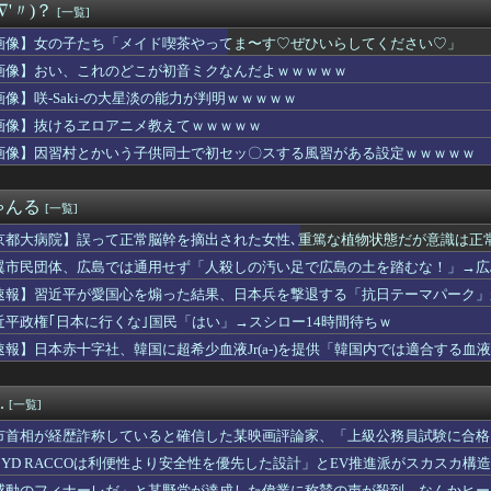
∇'〃)？
[一覧]
アプリ運営会社がステマで措置命令！←「知ってた」（海外の反応）
"高齢者の｢テレビ離れ｣が始まった…10代後半～20代の約7割...
画像】女の子たち「メイド喫茶やってま〜す♡ぜひいらしてください♡」
(31)のミニスカ生脚姿が意外とエロいと話題
画像】おい、これのどこが初音ミクなんだよｗｗｗｗｗ
作ってきたんだけど」
ラ240円、ジョージ180円、9月1日出荷分から値上げ
画像】咲-Saki-の大星淡の能力が判明ｗｗｗｗｗ
A参加拒否した親へ最終警告。こうなってもいい？」
画像】抜けるヱロアニメ教えてｗｗｗｗｗ
4はじめたけど画面の端から端まで行くんだな！
画像】因習村とかいう子供同士で初セッ〇スする風習がある設定ｗｗｗｗｗ
賢い買い方」←これｗｗｗｗｗ
嫁が私に張り合いたがる。「海外どこ行った？」と聞いては私が行っ...
ティパンコーン王子が日本人女性とデートか？
ゃんる
[一覧]
未「人生ちょっとの勇気と情熱でしょう」【IF】
6000万円つぎ込んだ税務署職員さん、3億3400万円しか回...
京都大病院】誤って正常脳幹を摘出された女性､重篤な植物状態だが意識は正
チューバーとかいうチー牛向けコンテンツが入ってくるのは許せない...
翼市民団体、広島では通用せず「人殺しの汚い足で広島の土を踏むな！」→広
くさかったら、具材そのまま出してくれたら、 そのまま食べるから...
らが広島県民じゃ」
uckyFes'26は無料で配信見れるのか助かるな（8/9）
速報】習近平が愛国心を煽った結果、日本兵を撃退する「抗日テーマパーク」が
情爆発「使わないんだったら呼ぶな！」 涙ながらに訴え「俺を何...
！
近平政権｢日本に行くな｣国民「はい」→スシロー14時間待ちｗ
ももが性的すぎんだろ・・・
速報】日本赤十字社、韓国に超希少血液Jr(a-)を提供「韓国内では適合する血
報】「古の秘儀」裁定
スマホゲーム、倒産も急増 過去最多ペースで推移 「当たれば一攫...
に日本に移住したがる若者が多いんだ？私に見えない何かが見えてい...
.
[一覧]
セクシーポーズ！！
モガ切って攻略中にモガ落ちたんだけどE5甲で使うために育てる価...
市首相が経歴詐称していると確信した某映画評論家、「上級公務員試験に合格
国がAI開発の主導権を握りつつあるよな → 「どうせアメリカは...
けまくり……
BYD RACCOは利便性より安全性を優先した設計」とEV推進派がスカスカ構
ォンのマンション持ちも基礎年金受給対象？おかしいだろ！」政府の...
感動のフィナーレだ」と某野党が達成した偉業に称賛の声が殺到、なんかヒー