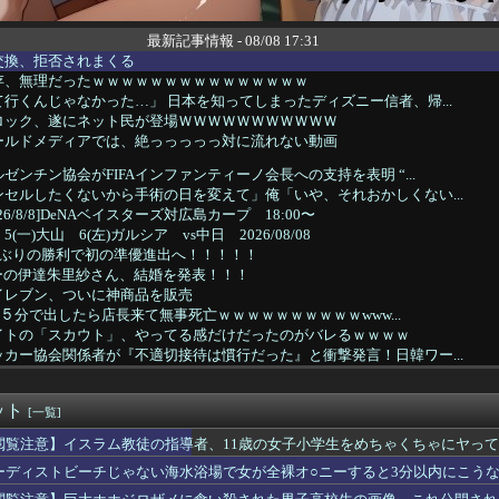
最新記事情報 - 08/08 17:31
交換、拒否されまくる
存、無理だったｗｗｗｗｗｗｗｗｗｗｗｗｗｗｗ
行くんじゃなかった…」 日本を知ってしまったディズニー信者、帰...
ロック、遂にネット民が登場ＷＷＷＷＷＷＷＷＷＷＷ
ールドメディアでは、絶っっっっっ対に流れない動画
ゼンチン協会がFIFAインファンティーノ会長への支持を表明 “...
セルしたくないから手術の日を変えて」俺「いや、それおかしくない...
6/8/8]DeNAベイスターズ対広島カープ 18:00〜
一)大山 6(左)ガルシア vs中日 2026/08/08
月ぶりの勝利で初の準優進出へ！！！！！
ーの伊達朱里紗さん、結婚を発表！！！
イレブン、ついに神商品を販売
ﾛで５分で出したら店長来て無事死亡ｗｗｗｗｗｗｗｗｗｗwww...
イトの「スカウト」、やってる感だけだったのがバレるｗｗｗｗ
カー協会関係者が『不適切接待は慣行だった』と衝撃発言！日韓ワー...
ミッチー”及川光博さん、一般女性との再婚＆妻の妊娠を発表ｗｗｗ...
太郎八段が伊藤匠二冠に勝ち、準決勝進出
ット
大好き高齢者世代も「テレビ離れ」が始まる
[一覧]
、オイルマネーが転がり込んでガチで東北最強へｗｗｗｗｗｗｗｗｗｗ
閲覧注意】イスラム教徒の指導者、11歳の女子小学生をめちゃくちゃにヤっ
権、「四国新幹線」を史上初めて検討開始
ーディストビーチじゃない海水浴場で女が全裸オ○ニーすると3分以内にこう
「娘の誕生日？せや影分身送ったろ！」←これｗｗｗ
の香川真司、このメンツに混ざるほど凄かったｗｗｗｗｗ