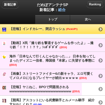
だめぽアンテナSP
Ranking
新着記事
新着記事：
総合
トップ
次へ
【悲報】インドカレー、閉店ラッシュ
(PickUP!)
【動画】X民「撮り鉄を撃退するゲームを作ったよ」→撮
り鉄「！？！！？？」ｼｭﾎﾟﾎﾟﾎﾟﾎﾟ
(ｵﾇﾇﾒ)
海外「日本なんて行くんじゃなかった…」 日本を知ってし
まったディズニー信者、帰国後『本家』に失望する事態に
(ｵﾇﾇﾒ)
【画像】ストリートファイター6の新キャラ、エロ可愛く
てメロメロになるプレイヤーが続出ｗｗｗｗｗ
(ｵﾇﾇﾒ)
【悲報】ヤニねこ、BPOで問題視される
wwwwwwwwwwwwwwwwwwwwwwww
(ｵﾇﾇﾒ)
【競馬】アスコットにいる武豊騎手とルメール騎手 紹介
文おかしくね？
(01:00)