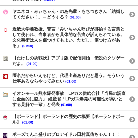
ヤニネコ・みぃちゃん・のあ先輩・もちづきさん「結婚し
てください！」←どうする？
(01:00)
近畿大学准教授、苦言「みいちゃん呼びが揶揄する言葉と
して使われ、当事者から具体的な苦痛が訴えられている。
文化芸術は人を傷つけてもよい。ただし、傷つけ方があ
る」
(01:00)
【たけしの挑戦状】アプリ版で配信開始 伝説のクソゲー
だよ。
(01:00)
匿名だからいえるけど、代理出産ありだと思う。そういう
仕事あるならやってみたい
(01:00)
イオンモール熊本爆発事故 LPガス供給会社「当局の調査
に全面的に協力」 経産省「LPガス爆発の可能性が高いと
する見解で一致」と発表
(01:00)
【ポーランド】ポーランドの歴史の概要【ポーランドボー
ル】
(01:00)
ポーズてんこ盛りのプロアイドル田村真佑ちゃん！！！