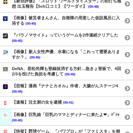
【新台評価】「スロット ワールドダイスター」の初打ち感
想 出玉報告【5ch口コミ】【ワーダイ】
(00:48)
【画像】被災者まんさん、自衛隊の用意した仮設風呂に入
浴する
(00:45)
『パラノマサイト』っていうゲームを2作連続クリアした
(00:45)
【画像】新人女性声優、水着になる「これって需要ありま
すか？」
(00:45)
DeNA、若松尚輝も登録抹消する方針…急きょ登板で、4回
2/3を投げた負担を考慮して
(00:45)
【悲報】漫画『ナナとカオル』作者、大腸がんステージ4
(00:45)
【速報】注文厨の女を逮捕
(00:41)
【画像】巨乳娘「巨乳のママとディナーに来たよ❤」ﾊﾟｼｬ
(00:40)
【快挙】野球ゲーム、「パワプロ」が「ファミスタ」を倒