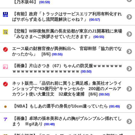
【乃木坂46】
(00:59)
【有能】政府「トラックはサービスエリア利用有料化すれ
ばサボらず走るし流問題解決じゃね？」
(00:57)
【悲報】W杯後無所属の長友佑都が東京のJ1開幕戦に来場
「みなさまへご挨拶させていただきます」
(00:55)
エース級の財務官僚が異例転出へ 官邸幹部「協力的でな
かったから」 [8/6]
(00:55)
【画像】片山さつき（67）ちゃんの防災服ｗｗｗｗｗｗｗ
ｗｗｗｗｗｗｗｗｗｗｗｗｗｗｗｗ
(00:50)
ネット販売…「品切れ前に買うと満足感」集英社オンライ
ンショップで“43億円分”キャンセルか 200超のメールア
カウント使い大量注文 32歳女を逮捕 [8/6]
(00:50)
【NBA】もしあの選手の身長が10cm違っていたら
(00:49)
【画像】卓球の張本美和さんの胸がブルンブルン揺れてし
まう ※gifあり
(00:48)