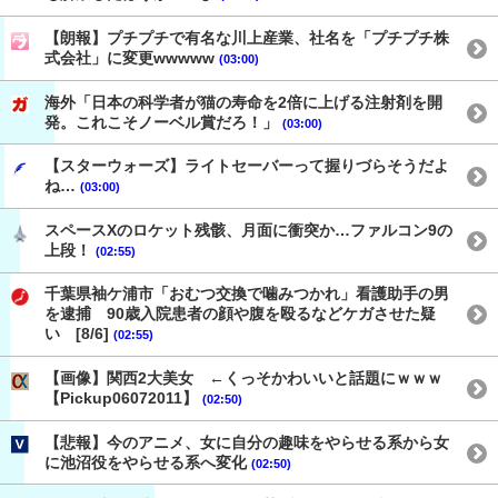
【朗報】プチプチで有名な川上産業、社名を「プチプチ株
式会社」に変更wwwww
(03:00)
海外「日本の科学者が猫の寿命を2倍に上げる注射剤を開
発。これこそノーベル賞だろ！」
(03:00)
【スターウォーズ】ライトセーバーって握りづらそうだよ
ね…
(03:00)
スペースXのロケット残骸、月面に衝突か…ファルコン9の
上段！
(02:55)
千葉県袖ケ浦市「おむつ交換で噛みつかれ」看護助手の男
を逮捕 90歳入院患者の顔や腹を殴るなどケガさせた疑
い [8/6]
(02:55)
【画像】関西2大美女 ←くっそかわいいと話題にｗｗｗ
【Pickup06072011】
(02:50)
【悲報】今のアニメ、女に自分の趣味をやらせる系から女
に池沼役をやらせる系へ変化
(02:50)