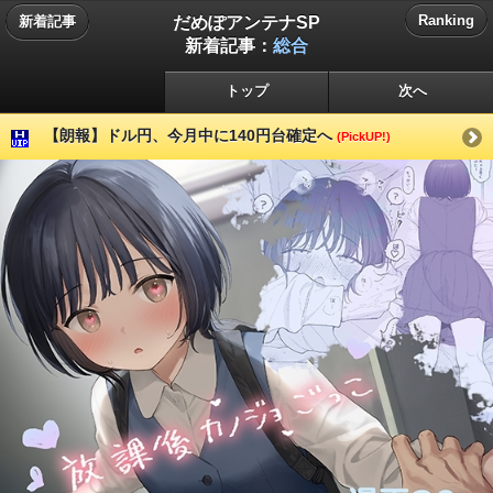
だめぽアンテナSP
Ranking
新着記事
新着記事：
総合
トップ
次へ
【朗報】ドル円、今月中に140円台確定へ
(PickUP!)