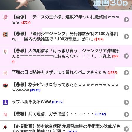
【画像】「テニスの王子様」連載27年ついに最終回ｗｗｗ
ｗｗ
(ｵﾇﾇﾒ)
【悲報】『週刊少年ジャンプ』発行部数が初の100万部割
れ… 国内の紙雑誌で「100万部超」ゼロに
(ｵﾇﾇﾒ)
【悲報】人気配信者「はっきり言う、ジャングリア沖縄ほ
んとーーーーーーーーにおもんない！！！！」→炎上
(ｵﾇﾇ
ﾒ)
平和の日に黙祷もせずデモで暴れるパヨクさんたち
(ｵﾇﾇﾒ)
【悲報】格安ピンサロ行ってきたらｗｗｗｗｗｗｗｗｗｗ
ｗwwww
(03:25)
ラブホあるあるWVW
(03:15)
【悲報】共同通信、ガチで逝く・・・・・・
(03:12)
【必見動画】熊本総合病院 地震発生時の手術室の映像が色
んな意味で衝撃的だと話題に
(03:11)