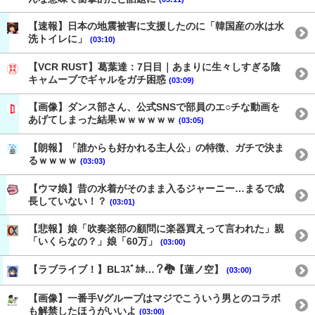
【速報】日本の地震被害に支援したのに「韓国産の水は水
洗トイレに」
(03:10)
【VCR RUST】葛葉達：7日目｜あまりに生々しすぎる陰
キャムーブでギャルをガチ困惑
(03:09)
【画像】ダンス部さん、公式SNSで部員のエ○チな動画を
あげてしまった結果ｗｗｗｗｗｗ
(03:05)
【朗報】「誰からも好かれる主人公」の特徴、ガチで決ま
るｗｗｗｗ
(03:03)
【ウマ娘】昔の水着がそのまま入るジャーニー…まるで成
長していない！？
(03:01)
【悲報】娘「吹奏楽部の顧問に楽器買えって言われた」親
「いくらなの？」娘「60万」
(03:00)
【ラブライブ！】BLｺｽﾞｶﾎ…？🐉【蓮ノ空】
(03:00)
【画像】一番手Vグループはマジでこういう男とのコラボ
も解禁したほうがいいよ
(03:00)