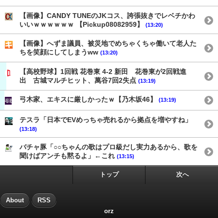
【画像】CANDY TUNEのJKコス、誇張抜きでレベチかわ
いいｗｗｗｗｗｗ 【Pickup08082959】
(13:20)
【画像】へずま議員、被災地でめちゃくちゃ働いて老人た
ちを笑顔にしてしまうww
(13:20)
【高校野球】1回戦 花巻東 4-2 新田 花巻東が2回戦進
出 古城マルチヒット、萬谷7回2失点
(13:19)
弓木家、エキスに厳しかったｗ【乃木坂46】
(13:19)
テスラ「日本でEVめっちゃ売れるから拠点を増やすね」
(13:18)
バチャ豚「○○ちゃんの歌はプロ級だし実力あるから、歌を
聞けばアンチも黙るよ」←これ
(13:15)
トップ
次へ
About
RSS
orz