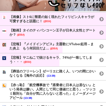
【画像】スト6に彗星の如く現れたフィリピン人キャラが
可愛すぎると話題に！
(ｵﾇﾇﾒ)
【動画】タイのティパンコーン王子が日本人女性とデート
か？
(ｵﾇﾇﾒ)
【悲報】『メイドインアビス』主題歌にVTuber起用→ま
た炎上 もう何回目だよ…
(ｵﾇﾇﾒ)
【悲報】ヤニねこで抜けるキャラ、74%が一致してしま
う・・・
(ｵﾇﾇﾒ)
【葬送のフリーレン】ゼーリエに跪く人、いつの間にかい
なくなる【海外の反応】
(13:39)
【赤っ恥】「航空機事故で『搭乗者に日本人は居ない』と
いう発表は嫌い。人間として同じ価値だと思う」→ツッコ
ミ殺到も「自分が気に入らないと思った」とノーダメージ
アピール
(13:38)