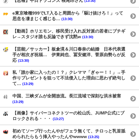
【悲報】中日ドラゴンズ 根尾昂さん
(13:30)
e東京喰種999でLT入ると周囲から「駆け抜けろ！」って
思念を凄まじく感じる…
(13:30)
【動画】ホリエモン、移民受け入れ反対派の若者にブチギ
レ→スタジオ誰も反論できず沈黙w
(13:30)
【芸能／サッカー】板倉滉＆川口春奈の結婚 日本代表選
手が相次ぎ祝福… 伊東純也、冨安健洋、菅原由勢らが反
応
(13:30)
私「誰か家に入ったの！？」クレママ「ぎゃー！！」→手
作りプレゼントを狙って不法侵入した理由に思わず絶句し
て…
(13:29)
中国、三峡ダムが全開放流。長江流域で深刻な洪水被害
(13:29)
【画像】サイバーコネクトツーの松山氏、JUMP公式にブ
ロックされる・・・
(13:27)
初めてソープ行ったんやがフェラ無くて、チロっと乳首舐
められたらもう挿入やったんやwwww
(13:25)