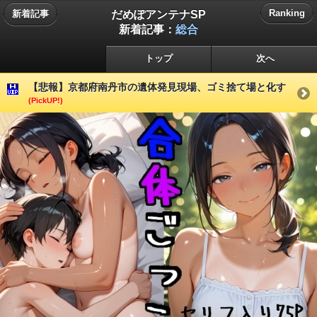
だめぽアンテナSP
Ranking
新着記事
新着記事：
総合
トップ
次へ
【悲報】京都府南丹市の遺体発見現場、ゴミ捨て場と化す
(PickUP!)