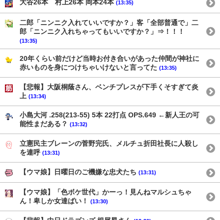
大谷26本 村上26本 岡本24本
(13:35)
二郎「ニンニク入れていいですか？」客「全部普通で」二
郎「ニンニク入れちゃってもいいですか？」⇒！！！
(13:35)
20年くらい前だけど当時お付き合いがあった仲間が神社に
赤いものを身につけちゃいけないと言ってた
(13:35)
【悲報】大阪桐蔭さん、ベンチプレスが下手くそすぎて炎
上
(13:34)
小島大河 .258(213-55) 5本 22打点 OPS.649 ←新人王の可
能性まだある？
(13:32)
立憲民主ブレーンの菅野完氏、メルチュ折田社長に人殺し
を連呼
(13:31)
【ウマ娘】日曜日のご機嫌な忠犬たち
(13:31)
【ウマ娘】「色ボケ世代」かーっ！見んねマルシュちゃ
ん！卑しか女達ばい！
(13:30)