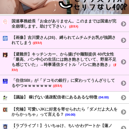
国連事務総長「お金がありません。このままでは国連が完
全崩壊します。助けて下さい」
(ｵﾇﾇﾒ)
【画像】吉川愛さん(26)、縛られてムチムチお乳が強調さ
れてしまう
(ｵﾇﾇﾒ)
【避難所】キッチンカー、から揚げや麺類提供 40代女性
「最高、パン中心の生活には飽き飽きしていて、野菜不足
も感じていた」→時事通信タイトル「パンに飽き飽き」
(ｵ
ﾇﾇﾒ)
「住信SBI」が「ドコモの銀行」に変わってうんざりして
るやつｗｗｗｗｗｗｗ
(ｵﾇﾇﾒ)
【議論】 稼げない過疎配信者にあるあるな特徴
(04:00)
【究極】可愛いJKに好意を寄せられたら「ダメだよ大人を
からかっちゃ」って言える？
(04:00)
【ラブライブ！】ういちゅけ、ちいかわデートか【蓮ノ