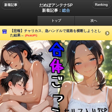
だめぽアンテナSP
Ranking
新着記事
新着記事：
総合
トップ
次へ
【悲報】チャリカス、急ハンドルで道路を横断しようとし
た結果→
(PickUP!)