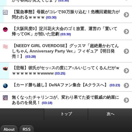
かり谷間が見えてしまう
(03:30)
【緊急事態】母親がコレで30万振り込む！危機回避能力が
問われるｗｗｗｗ
(03:30)
【大阪民度0】淀川花火大会のゴミ放置、運営の「置いて
帰ってOK」が招いた悲劇
(03:30)
【NEEDY GIRL OVERDOSE】グッスマ「超絶最かわてん
しちゃん Anniversary Party Ver.」フィギュア【明日発
売！】
(03:28)
【悲報】彼氏がセッ○スの度にア○ルいじってくるんだがｗ
ｗｗｗｗｗｗｗwwww
(03:25)
【カード勝ち越し】DeNAファン集合【Aクラスへ】
(03:23)
無くなったチャリンコが、変わり果てた姿で親戚の納屋に
あるのを発見！
(03:18)
トップ
次へ
About
RSS