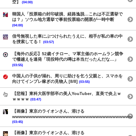
空】
(04:00)
韓国人「投票箱の封印破損、経路逸脱…これは不正選挙で
は？」ソウル地方選挙で事前投票箱の開票が一時中断
(04:00)
信号無視した車にぶつけられたうえに、相手が私の車の中
を捜索してる！
(03:57)
【海外の反応】52歳イチロー、マ軍主催のホームラン競争
で柵越えを連発「現役時代の噂は本当だったんだな…」
(03:55)
中国人の子供が溺れ、周りに助けを乞う父親と、スマホを
向けてインプレ稼ぎの見物人 [8/8]
(03:55)
【悲報】東科大医学部卒の美人YouTuber、直美で炎上ｗ
ｗｗｗｗ
(03:47)
【画像】東京のライオンさん、溶ける
wwwwwwwwwwwwwwwwwwwwwwwwwwwwwwwwwwww
(03:45)
【画像】東京のライオンさん、溶ける