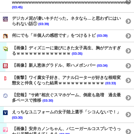
wwwwwwwwwwwwwwwwwwwwwwwwwwwwwwwwwwww
(03:45)
デジカメ泥が凄いキチだった。ネタなら…と思わずにはい
られない話①
(03:39)
何にでも「※個人の感想です」をつけるトピ
(03:39)
【画像】ディズニーに遊びにきた女子高生、胸がデカすぎ
るｗｗｗｗｗｗｗｗｗｗｗｗｗ
(03:35)
【画像】新人恵体グラドル、即ハメボンバー
(03:34)
【衝撃】ワイ腐女子好き、アナル口ーターが好きな根暗変
態女と仲良くなった結果ｗｗｗｗｗｗｗｗｗｗｗ
(03:33)
【悲報】”サ終”相次ぐスマホゲーム、倒産も急増 過去最
多ペースで推移
(03:30)
えっちなユニフォームの女子陸上選手「シコんないで！」
(03:30)
【画像】安井カノンちゃん、バニーガールコスプレでうっ