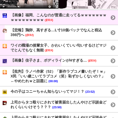
【画像】福岡、こんなのが普通に走ってるｗｗｗｗｗｗｗ
ｗｗｗｗｗｗｗｗｗ
(ｵﾇﾇﾒ)
【悲報】鶏卵、高すぎる…L寸10個パックでなんと税込
398円へ
(ｵﾇﾇﾒ)
ワイの職場の後輩女子、かわいくていい匂いするけどマジ
でとんでもなく無能
(ｵﾇﾇﾒ)
【画像】佳子さま、ボディラインがHすぎる…
(ｵﾇﾇﾒ)
【批判】ラノベ作家（52）「新作ラブコメ書いたぞ！ｗ」
X民「いい歳こいてラブコメ（笑）恥ずかしくないの？」
←やめたれｗと話題に
(00:00)
今の子はコニーちゃん知らないってマジ！？
(23:52)
上司からタコ殴りにされて被害届出したんやけど示談金ど
れくらいいけそう？？？
(23:50)
上司からタコ殴りにされて被害届出したんやけど示談金ど