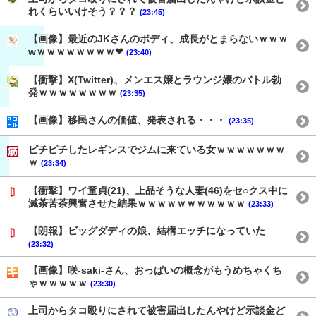
れくらいいけそう？？？
(23:45)
【画像】最近のJKさんのボディ、成長がとまらないｗｗｗ
wｗｗｗｗｗｗｗｗ❤
(23:40)
【衝撃】X(Twitter)、メンエス嬢とラウンジ嬢のバトル勃
発ｗｗｗｗｗｗｗｗ
(23:35)
【画像】移民さんの価値、発表される・・・
(23:35)
ピチピチしたレギンスでジムに来ている女ｗｗｗｗｗｗｗ
ｗ
(23:34)
【衝撃】ワイ童貞(21)、上品そうな人妻(46)をセ○クス中に
滅茶苦茶興奮させた結果ｗｗｗｗｗｗｗｗｗｗｗ
(23:33)
【朗報】ビッグダディの娘、結構エッチになっていた
(23:32)
【画像】咲-saki-さん、おっぱいの概念がもうめちゃくち
ゃｗｗｗｗｗ
(23:30)
上司からタコ殴りにされて被害届出したんやけど示談金ど