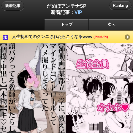
だめぽアンテナSP
Ranking
新着記事
新着記事：
VIP
トップ
次へ
人生初めてのクンニされたらこうなるwww
(PickUP!)