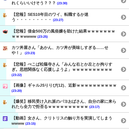
れくらいいけそう？？？
(23:30)
【悲報】SES10年目のワイ、転職するか迷
う・・・・・・・・・
(23:27)
【悲報】借金500万の風俗嬢を助けた結果ｗｗｗｗｗｗｗ
ｗｗｗwwww
(23:25)
カツ丼屋さん「あかん、カツ丼が美味しすぎる……せ
や！」
(23:23)
【悲報】ぺこぱ松蔭寺さん「みんな右とか左とか拘りす
ぎ。思想関係なく応援しようよ」ｗｗｗｗｗｗｗｗｗｗ
(23:22)
【画像】ギャルJSりりぴ(12)、近影ｗｗｗｗｗｗｗｗｗｗ
(23:20)
【爆笑】移民受け入れ派のパヨおばさん、自分の家に来ら
れたら全力で拒否るｗｗｗｗｗｗｗｗｗｗ
(23:17)
【動画】女さん、クリトリスの触り方を実演してしまう
wwww
(23:15)