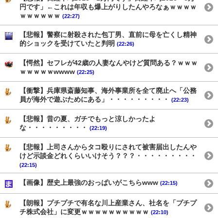
円です」←これは年収も爆上がりしたんやろなぁｗｗｗｗ
ｗｗｗｗｗｗ
(22:27)
【悲報】警察に射殺された包丁男、直前に母を亡くし精神
的ショックを受けていたと判明
(22:26)
【愕然】セフレが42歳の人妻なんやけど質問ある？ｗｗｗ
ｗｗｗｗｗwwww
(22:25)
【衝撃】兵庫県斎藤知事、海外事業所を全て廃止へ「公務
員が海外で遊ぶためにある」・・・・・・・・・
(22:23)
【悲報】昔の夏、ガチでもっと涼しかったよ
な・・・・・・・・・
(22:19)
【悲報】上司さんからタコ殴りにされて被害届出したんや
けど示談金どれくらいいけそう？？？・・・・・・・・・
(22:15)
【画像】歴史上最強のおっぱいがこちらwww
(22:15)
【朗報】プチプチで有名な川上産業さん、社名を「プチプ
チ株式会社」に変更ｗｗｗｗｗｗｗｗｗｗ
(22:10)