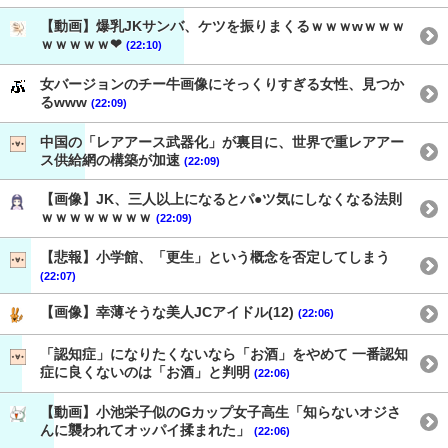
【動画】爆乳JKサンバ、ケツを振りまくるｗｗｗwｗｗｗ
ｗｗｗｗｗ❤
(22:10)
女バージョンのチー牛画像にそっくりすぎる女性、見つか
るwww
(22:09)
中国の「レアアース武器化」が裏目に、世界で重レアアー
ス供給網の構築が加速
(22:09)
【画像】JK、三人以上になるとパ●ツ気にしなくなる法則
ｗｗｗｗｗｗｗｗ
(22:09)
【悲報】小学館、「更生」という概念を否定してしまう
(22:07)
【画像】幸薄そうな美人JCアイドル(12)
(22:06)
「認知症」になりたくないなら「お酒」をやめて 一番認知
症に良くないのは「お酒」と判明
(22:06)
【動画】小池栄子似のGカップ女子高生「知らないオジさ
んに襲われてオッパイ揉まれた」
(22:06)