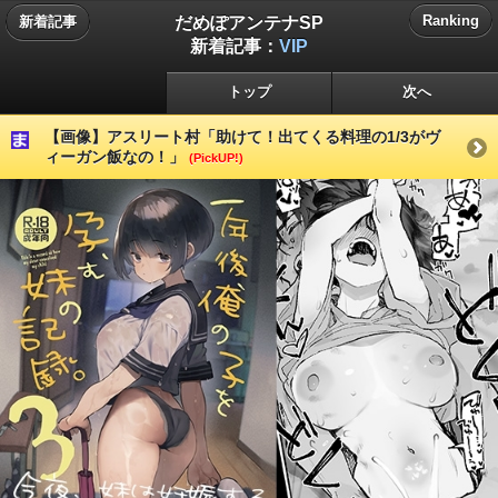
だめぽアンテナSP
Ranking
新着記事
新着記事：
VIP
トップ
次へ
【画像】アスリート村「助けて！出てくる料理の1/3がヴ
ィーガン飯なの！」
(PickUP!)