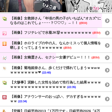
【画像】女教師さん「年頃の男の子がいちばん"オカズ"に
なるのはこれでしょ･････？♡♡♡」→！！
(ｵﾇﾇﾒ)
【画像】フジテレビで水着JK👹ｗｗｗｗｗｗｗｗｗ
(ｵﾇﾇﾒ)
【画像】ホロライブの中の人、なんかミスって個人情報を
晒しまくってしまうｗｗｗｗｗｗ
(ｵﾇﾇﾒ)
【画像】女幽霊さん、セクシー女優デビュー！！！
(ｵﾇﾇﾒ)
【画像】菊地姫奈さん、歩くだけで揺れてしまうｗｗwｗ
ｗｗｗｗｗｗｗｗ❤
(22:40)
【大惨事】泥酔した女性を泊めて性行為した結果ｗｗｗｗ
ｗｗｗｗｗｗｗｗｗｗｗｗｗｗｗｗ
(22:35)
【画像】アナウンサーのおっぱい、デカすぎるｗｗｗｗｗ
ｗｗ
(22:34)
【悲報】日経平均2013「1万円です」日経平均2026「6万