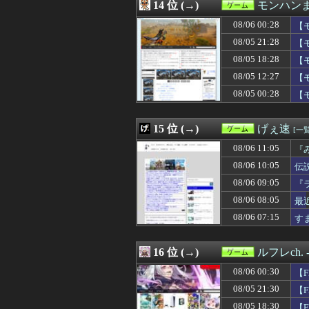
08/05 18:01
14 位 (→)
ミリタリーリアルタ
モンハン
08/05 18:00
【東方】早苗ン
08/06 00:28
【
08/05 18:00
【ラーメン】時中
08/05 18:00
08/05 21:28
【艦これ】名探偵
【モ
08/05 18:00
【グラブル】ぐら
に
08/05 18:28
【
08/05 18:00
【艦これ】ジャー
08/05 12:27
【
08/05 17:10
【FF14】8月1
08/05 17:00
【艦これ】これが
08/05 00:28
【
08/05 16:47
【画像】のだめ
08/05 16:35
【ウマ娘】パーマ
15 位 (→)
げぇ速
[一覧
08/06 11:05
『
08/06 10:05
伝
08/06 09:05
『
08/06 08:05
最
08/06 07:15
す
16 位 (→)
ルフレch
08/06 00:30
【
08/05 21:30
【
08/05 18:30
【