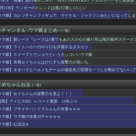
小ネタ・画像】あの海外ニキの『NEXT FRONTIER』メタルカバーきたあ
ムブレム 万紫千紅』主人公の見た目を変えられるのは久しぶりだな
8月LOH】ランカーのトレンドは逃げ2差し1らしい
erさん、意図せず職質から逃げてしまうｗｗｗｗｗｗｗｗ
ームができるゲームｗｗｗｗｗｗｗｗｗｗ
ウマ娘】カレンチャンフィギュア、マイケル・ジャクソンみたいになってしま
ンドローネ下げしてるのはVPN使ってまでやってる元バイトリーダ...
エ』のAIチャットRPGが8月に配信
チャンネル -ウマ娘まとめ-
[一覧]
ゥーンレイダースさん、もうリズム天国にアマゾンランキングで敗北...
イバルゲーム 『Dune: Awakening デューン：...
ウマ娘】新レース『レースは1着でもあの人の心の拠り所は掲示板外ステーク
ツと苫小牧どちらに住めばいいんだこれは…
ウマ娘】ライトハローのやり口を評価するダスカツ
デュエル】イラスト違い「朔夜しぐれ」が手に入るジェムパックはK...
でアナボ今はダメなの？
ウマ娘】スイープトウショウというカッコいいウマ娘
ンドミュージアム、凄い「解説」が見つかってしまうｗｗｗｗｗｗ
ウマ娘】水着セイちゃんはひたすら攻撃力が高いな…
パの宝箱の最後の一個が見つからない つらい
ウマ娘】キタハラとベルノもチームの遠征先で部屋を一つしか取れてないハプ
さん ついに100万部を割ってしまう
ークタワー魔の塔で入手できるマウント「ダックポーター」、Nでも...
宿屋』の存在意義が薄い
とめちゃんねる
[一覧]
感想ください。辛口でもOKです」 敵「あれがだめ。これがだめ」...
ーエムブレムさん、ついにキャラ成長率がゲーム内で見れるようにな...
ウマ娘】セイちゃんの攻撃力を見よ！！！
LoH）先行3で楽しようと思ったのにここまで環境が変わるとは思...
競馬】アイビスSD、レコード更新 24年ぶり
冒険』のリメイクや新作が発売されない理由は？なぜ？
の奥様はお綺麗でスタイルも良い
ウマ娘】フサイチパンドラちゃんの水着ｗｗｗ
モウサギ 他
ウマ娘】ウマ娘の水着ガチャｗｗｗ
ミナス武器の新序列は決まったムルシか？
ウマ娘】むほほｗ
険シリーズがリメイクされたり新作発売されない理由は？なぜ？
ーデュエル】チュートリアル終了時の獲得デッキを変更
終わってもやもやすると言う息子に「誰が一番悪いと思った？」と聞...