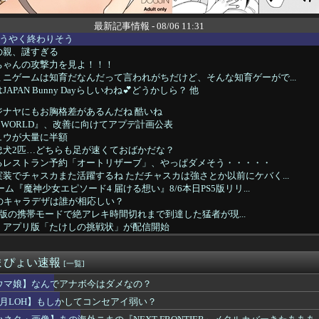
最新記事情報 - 08/06 11:31
ようやく終わりそう
の親、謎すぎる
ちゃんの攻撃力を見よ！！！
ニゲームは知育だなんだって言われがちだけど、そんな知育ゲーがで...
PAN Bunny Dayらしいわね💕どうかしら？ 他
ジナヤにもお胸格差があるんだね 酷いね
F WORLD』、改善に向けてアプデ計画公表
ュウが大量に半額
忠犬2匹…どちらも足が速くておばかだな？
よるレストラン予約「オートリザーブ」、やっぱダメそう・・・・・
装でチャスカまた活躍するね ただチャスカは強さとか以前にケバく...
ム『魔神少女エピソード4 届ける想い』8/6本日PS5版リリ...
のキャラデザは誰が相応しい？
tch2版の携帯モードで絶アレキ時間切れまで到達した猛者が現...
、アプリ版「たけしの挑戦状」が配信開始
がブームらしいが元祖はビックリマンシール
むっ！ディスク廃止撤回してくれえええっ！！」←これｗｗｗｗｗｗ...
まぴょい速報
スタ99のセイウンスカイの次ぐらいに強いセイちゃん。
[一覧]
ライディング・デュエル！アクセラレーション！」のショート動画を...
ウマ娘】なんでアナボ今はダメなの？
コ 他
8月LOH】もしかしてコンセアイ弱い？
of Reincarnationは皆様からのご意見を真摯...
ィアナってE3-3とE3-4、どっちで掘ってるでち？