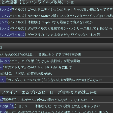
イムストラテジー 『サドン ストライク5』第1弾DLC「Fr...
まとめ速報【モンハンワイルズ攻略】
[一覧]
ジェル
モンハンワイルズ】ゴールドエディションめちゃくちゃお買い得になってて草
進化『湯切りの妙技』が『ものすごく前に出る』に変わるステータス...
コナンでお馴染みの青山先生こと山本ハーロック五十六提督、友軍着...
ンハンワイルズ】Nintendo Switch 2版モンスターハンターワイルズはDLSS込
ぶるっ！3149話 たぬき達の痕跡を調査するル・オーとバロワ
モンハンワイルズ】体験版はChapter1すら最後まで出来ないのか…
ジ鹿島 他
モンハンワイルズ】👶がワイルズと杜撰でモンハンシリーズ殺しても長兄から
2日からシーズナルイベント「紅蓮祭2026」が開催！マウント...
ラ級ちゃんの水着modeか・・・！
モンハンワイルズ】ゲーフリのリンカネダメだな ワイルズだこれ🫵🤣
カンタービレを観てみた人、気づく・・・・・・
ーのAIチャット欲しいよね
]
みんなのGOLF WORLD』、改善に向けてアプデ計画公表
説のクソゲー、アプリ版「たけしの挑戦状」が配信開始
ライザのアトリエ』のAIチャットRPGが8月に配信
近のRPG、『宿屋』の存在意義が薄い
まん『ガンダム』について全く知らないんやが最強のやつはどんなの？
. - ファイアーエムブレムヒーローズ攻略まとめ速...
[一覧]
FE万紫千紅】これゲームの全体の流れどんな感じになるんだ…？
FE万紫千紅】セテス…一体誰なんだ…すごい見覚えのあるキャラ多い
FE万紫千紅】今作のマイユニはキャラメイク可能！こういうのはif以来だな