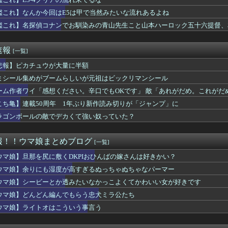
あった！？ ←「アヤベさんはトプロと “1...
尻に敷くDKPIおひんばの嫁さんは好きかい？
艦これ】なんか今回はE5は甲で当然みたいな流れあるよね
の敵でデカくて強い奴っていた？
艦これ】名探偵コナンでお馴染みの青山先生こと山本ハーロック五十六提督、
「PS6発売後もPS5はまだまだ現役」
ちゃんの攻撃力を見よ！！！
ンワールドに求めるものと言えば
速報
[一覧]
アニメ『ヤニねこ』『地元最高！』『みいちゃんと山田さん』『ドカ...
が途中でロング→ショートになる作品
悲報】ピカチュウが大量に半額
】これゲームの全体の流れどんな感じになるんだ…？
まシール集めがブームらしいが元祖はビックリマンシール
の海外ニキの『NEXT FRONTIER』メタルカバーきたあ...
ーム作者ワイ「感想ください。辛口でもOKです」 敵「あれがだめ。これがだ
ルズ】ゴールドエディションめちゃくちゃお買い得になってて草
セントアイルのマジックポットの抽選ってタンクでヘイト取りまくら...
こち亀】連載50周年 1年ぶり新作読み切りが「ジャンプ」に
トハローのやり口を評価するダスカツ
ラゴンボールの敵でデカくて強い奴っていた？
レマ2戦まけた…もういいや…
にも湿度が高すぎるぬっちゃぬちゃなパーマー
ス系STGのパワーアップってスピード調整できないの？
報！！ウマ娘まとめブログ
[一覧]
UTILITY SELECTION収録『聖王女ローズパメラ...
のかわいい大賞は決まった
ウマ娘】旦那を尻に敷くDKPIおひんばの嫁さんは好きかい？
握ってこんな顔されたら相手にその気がなくても恋しちゃうと思う俺
ウマ娘】余りにも湿度が高すぎるぬっちゃぬちゃなパーマー
ゲーがオワコンになった理由
ウマ娘】シービーとか透みたいなかっこよくてかわいい女が好きです
ドバンスでオススメのソフトって何かある？
ーヴル宮殿[改壱] 特技：自身の特殊攻撃で与えるダメージが1...
ウマ娘】どんどん編んでもらう忠犬ミラ公たち
ヤリステ メスブター』開発者絶望、銀行がsteamからの入金を...
ウマ娘】ライトオはこういう事言う
ンカーのトレンドは逃げ2差し1らしい
L記念「福引」の格差ヤバくない！？