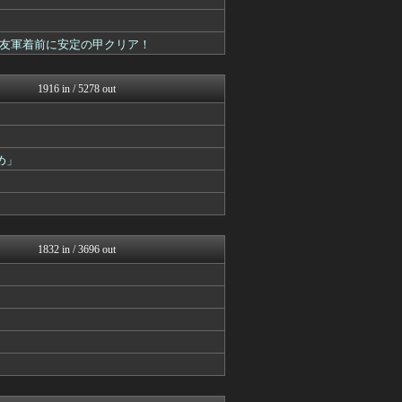
ウマ娘まとめ速報うまろぐ
パカ娘速報！！ウマ娘まとめ...
カンダタ速報
友軍着前に安定の甲クリア！
mutyunのゲーム+αブ...
ウマ娘まとめちゃんねる
ゲーム魔人
1916 in / 5278 out
カンダタ速報
ゆるゲーマー遅報
ルフレch. - ファイア...
ウマ娘うまぴょい速報
め」
モンハンまとめ速報【モンハ...
馬鳥速報
うまぴょいチャンネル -ウ...
まどドラまとめ速報 魔法少...
パカ娘速報！！ウマ娘まとめ...
ゆるゲーマー遅報
1832 in / 3696 out
スターライト速報 -遊戯王...
あ艦これ ～艦隊これくしょ...
ミニゴブ速報 ～グラブルま...
Y速報
カンダタ速報
城プロRE速報 -城プロR...
ゲーム魔人
ウマ娘うまぴょい速報
遊戯王マスターデュエルまと...