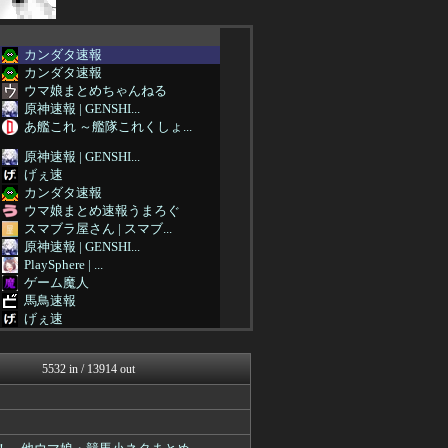
カンダタ速報
カンダタ速報
ウマ娘まとめちゃんねる
原神速報 | GENSHI...
あ艦これ ～艦隊これくしょ...
原神速報 | GENSHI...
げぇ速
カンダタ速報
ウマ娘まとめ速報うまろぐ
スマブラ屋さん | スマブ...
原神速報 | GENSHI...
PlaySphere | ...
ゲーム魔人
馬鳥速報
げぇ速
カンダタ速報
mutyunのゲーム+αブ...
5532 in / 13914 out
ウマ娘まとめ速報うまろぐ
スターライト速報 -遊戯王...
あ艦これ ～艦隊これくしょ...
ゆるゲーマー遅報
艦これ速報 艦隊これくしょ...