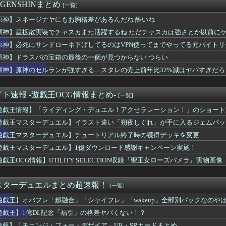
ゲーム売ってくれえええええ😭（買わない）」
 GENSHINまとめ
[一覧]
面白いぞ」ワイ「昔のゲームなんて絶対つまんないやんwww」
原神】スネージナヤにもお胸格差があるんだね 酷いね
のゴーヤ画像スレ
原神】星拡散実装でチャスカまた活躍するね ただチャスカは強さとか以前に
ニメ化←これが炎上しない理由
原神】必死にサンドローネ下げしてるのはVPN使ってまでやってる元バイト
ゴ限定は許してないからな
れゴトさん 他
原神】ドラスパの宝箱の最後の一個が見つからない つらい
ーツに似すぎているゲーム」が賛否両論 パクリ？リスペクト？
原神】原神のセルランが強すぎる…スタレの売上前年比32%減はヤバすぎだろ
dows』、ついにトップから転落…MS離れが加速
あるとかあれば教えてほしい
漫画家に喝「31ページの漫画を描くのに何をウダウダやってるんで...
ト速報 -遊戯王OCG情報まとめ-
[一覧]
ンチャンフィギュア、マイケル・ジャクソンみたいになってしまう
遊戯王情報】「ライディング・デュエル！アクセラレーション！」のショート
パンデモニウム[改壱] 特技：巨大化する度に射程内の味方の攻撃...
】セテス…一体誰なんだ…すごい見覚えのあるキャラ多い
遊戯王マスターデュエル】イラスト違い「朔夜しぐれ」が手に入るジェムパックはK
セルランが強すぎる…スタレの売上前年比32%減はヤバすぎだろ
遊戯王マスターデュエル】チュートリアル終了時の獲得デッキを変更
Nintendo Switch 2版モンスターハンターワイ...
ジ・フォー・デザイア」UR・SRカードまとめ
遊戯王マスターデュエル】1億ダウンロード感謝キャンペーン実施！
h2版FF14のタッチパネル操作やJoy-Con 2マウ...
戯王OCG情報】UTILITY SELECTION収録『聖王女ローズパメラ』実物画像
報】ユーティリティ セレクションに『聖王女ローズパメラ』が新規...
ープトウショウというカッコいいウマ娘
もう終わってそうだから聞くんだけど E3-2ってサブの穴が空い...
スターデュエルまとめ超速報！
[一覧]
ほど「最初から入れとけ」と言われなくなったのか
遊戯王】オバフレ「超融合」「シャイフレ」「wakeup」全部別パックなのや
な作品の父親キャラのテンプレみたいだったガラント / メインシ...
難易度が「ノーマル」と「ハード」のみで終わる
遊戯王】1億DL記念「福引」の格差ヤバくない！？
ロンティアの新作はまだかのう…
速報】「チェンジ・フォー・デザイア」UR・SRカードまとめ