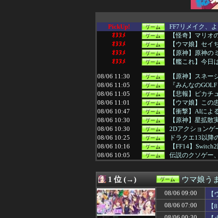
PickUp!
FF7リメイク、
ｵﾇﾇﾒ
【怪奇】マリオ
ｵﾇﾇﾒ
【ウマ娘】セイ
ｵﾇﾇﾒ
【原神】原神のミ
ｵﾇﾇﾒ
【艦これ】今日はJA
08/06 11:30
【原神】スネー
08/06 11:05
『みんなのGOL
08/06 11:05
【悲報】ピカチ
08/06 11:01
【ウマ娘】この
08/06 10:47
【衝撃】AIに
08/06 10:30
【原神】星拡散実
08/06 10:30
2Dアクションゲー
08/06 10:25
ドラクエ13以降
08/06 10:16
【FF14】Swi
08/06 10:05
伝説のクソゲー
08/06 10:05
いまシール集め
08/06 10:02
任天堂ファン「頼
1 位 (→)
ウマ娘う
08/06 10:01
【ウマ娘】ダビ
08/06 10:00
【遊戯王情報】「
08/06 09:00
【
08/06 10:00
【艦これ】シロッ
08/06 07:00
【
08/06 10:00
ゲーフリ「Beast 
08/06 10:00
【艦これ】インデ
08/06 00:30