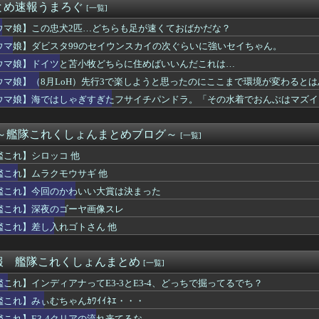
とめ速報うまろぐ
[一覧]
ム』について全く知らないんやが最強のやつはどんなの？
レ「超融合」「シャイフレ」「wakeup」全部別パックなのやば...
ウマ娘】この忠犬2匹…どちらも足が速くておばかだな？
t of Reincarnationはパリィ系・ソウルラ...
ウマ娘】ダビスタ99のセイウンスカイの次ぐらいに強いセイちゃん。
ース『レースは1着でもあの人の心の拠り所は掲示板外ステークス』
ィング最新作『コットン ロックウィズユー』8/6本日リリース！...
ウマ娘】ドイツと苫小牧どちらに住めばいいんだこれは…
はしゃぎすぎたフサイチパンドラ。「その水着でおんぶはマズイ…」
ウマ娘】（8月LoH）先行3で楽しようと思ったのにここまで環境が変わると
ちゃんｶﾜｲｲﾈｴ・・・
ウマ娘】海ではしゃぎすぎたフサイチパンドラ。「その水着でおんぶはマズイ
ーデュエル】1億ダウンロード感謝キャンペーン実施！
 Reincarnationはパリィ系・ソウルライク系の...
しかしてコンセアイ弱い？
 ～艦隊これくしょんまとめブログ～
[一覧]
息子の夏休み、デバッガーよりハードだと話題にｗｗｗｗｗｗｗ
アトリエ新作、PS4・PS5ハブで発表！
艦これ】シロッコ 他
をして隣のビルの屋上から病院を眺めていた男を逮捕ｗｗｗ
艦これ】ムラクモウサギ 他
メンバーとかいう最高のチーム
2026でモーグリの浮き輪がマウント化決定！去年のユーザーか...
艦これ】今回のかわいい大賞は決まった
0周年 1年ぶり新作読み切りが「ジャンプ」に
艦これ】深夜のゴーヤ画像スレ
、FEの主人公の性別を「TypeA」「TypeB」と言ってし...
艦これ】差し入れゴトさん 他
ケはバニースーツとかすごい似合うと思ってる
Fate/GrandOrderのイラスト紹介3984
タイムワープして、今のゲーム業界について話しても信じてもらえな...
報 艦隊これくしょんまとめ
[一覧]
レプリカントのカイネとかいうヒロインｗｗ
っすげー盛り…
艦これ】インディアナってE3-3とE3-4、どっちで掘ってるでち？
かいうかつて有能クリエイターを続々と輩出した謎の界隈ｗｗ
艦これ】みぃむちゃんｶﾜｲｲﾈｴ・・・
テの独占タイトル数がヤバすぎると話題に！
艦これ】E3-4クリアの流れ来てるな