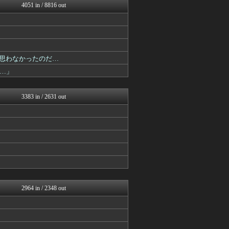
4051 in / 8816 out
げぇ速
遊戯王マスターデュエルまと...
mutyunのゲーム+αブ...
うまぴょいチャンネル -ウ...
PlaySphere | ...
ウマ娘まとめ速報うまろぐ
は思わなかったのだ…
艦これ速報 艦隊これくしょ...
…」
スターライト速報 -遊戯王...
Y速報
ウマ娘うまぴょい速報
3383 in / 2631 out
スマブラ屋さん | スマブ...
mutyunのゲーム+αブ...
ゲーム魔人
げぇ速
馬鳥速報
カンダタ速報
mutyunのゲーム+αブ...
ウマ娘まとめ速報うまろぐ
FGOまとめ速報
Y速報
2964 in / 2348 out
げぇ速
ウマ娘まとめ速報うまろぐ
げぇ速
mutyunのゲーム+αブ...