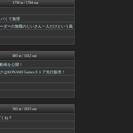
ゆるゲーマー遅報
1750 in / 1784 out
Y速報
アルセウス速報＠ポケモンま...
あ艦これ ～艦隊これくしょ...
ケバくて無理
カンダタ速報
リーダーの無職のじいさん一人だけという風
ウマ娘まとめ超速報！
あ艦これ ～艦隊これくしょ...
Y速報
ゆるゲーマー遅報
けおけお速報
ゲーム魔人
885 in / 1412 out
ウマ娘うまぴょい速報
動画を公開！
城プロRE速報 -城プロR...
ルフレch. - ファイア...
ONAMI Gamesストア先行販売！
原神速報 | GENSHI...
モンハンまとめ速報【モンハ...
遊戯王マスターデュエルまと...
馬鳥速報
スターライト速報 -遊戯王...
うまぴょいチャンネル -ウ...
あ艦これ ～艦隊これくしょ...
563 in / 1015 out
ゆるゲーマー遅報
ばくね？
ミニゴブ速報 ～グラブルま...
Y速報
2ch東方スレ観測所