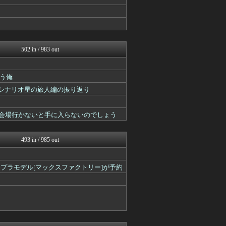
スマブラ屋さん | スマブ...
スターライト速報 -遊戯王...
スターライト速報 -遊戯王...
原神速報 | GENSHI...
ゲーム魔人
PlaySphere | ...
502 in / 983 out
艦これ速報 艦隊これくしょ...
ウマ娘うまぴょい速報
ゆるゲーマー遅報
う俺
パカ娘速報！！ウマ娘まとめ...
ンシナリオ星の旅人編の振り返り
けおけお速報
FGOまとめ速報
原神速報 | GENSHI...
て会場行かないと手に入らないのでしょう
遊戯王マスターデュエルまと...
ウマ娘まとめ超速報！
アルセウス速報＠ポケモンま...
493 in / 985 out
あ艦これ ～艦隊これくしょ...
艦これ速報 艦隊これくしょ...
スマブラ屋さん | スマブ...
ナウス〕プラモデル[マックスファクトリー]が予約
ルフレch. - ファイア...
ゴルシch.｜ウマ娘まとめ...
モンハンまとめ速報【モンハ...
ゲーム魔人
馬鳥速報
うまぴょいチャンネル -ウ...