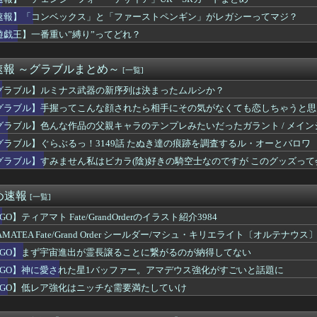
トンデモなく天才的な「デザイン広告」が登場ｗｗｗｗｗｗｗｗ
デュエル】1億ダウンロード感謝キャンペーンログインボーナス！福...
速報】「コンベックス」と「ファーストペンギン」がレガシーってマジ？
デュエル】UR2枚確定&デラックスメイト「E・HERO」セット...
遊戯王】一番重い”縛り”ってどれ？
トの餅武器美しい…が性能微妙？旅人専用武器強すぎワロタ
、首を突っ込んでくる「俺が『みいちゃんと山田さん』のアニメ監督...
carnation』PSStore「新着ゲーム」1...
速報 ～グラブルまとめ～
[一覧]
4クリアの流れ来てるな
グラブル】ルミナス武器の新序列は決まったムルシか？
コラボ、スタンプ97個の表記が変わってる
ボキャラ居る」←まぁわかる「回復魔法でロボキャラが回復」←？？...
グラブル】手握ってこんな顔されたら相手にその気がなくても恋しちゃうと思
ビーとか透みたいなかっこよくてかわいい女が好きです
グラブル】色んな作品の父親キャラのテンプレみたいだったガラント / メイ
』茶化されてるけど千兵衛さんガチで天才だよね
e/Grand Order シールダー/マシュ・キリエ...
グラブル】ぐらぶるっ！3149話 たぬき達の痕跡を調査するル・オーとバロワ
ーシャは配布で一体貰えるしどこまで凸れるかな
グラブル】すみません私はビカラ(陰)好きの騎空士なのですが このグッズっ
ベックス」と「ファーストペンギン」がレガシーってマジ？
.？
バの交換の1人はハート様と決めてる
ラゴンになって登場しないかな ついでに色眼鏡辺りも貰って
め速報
[一覧]
クリアした人に聞きたいんだけど基地航空の熟練度どうしてた？
GO】ティアマト Fate/GrandOrderのイラスト紹介3984
か今回はE5は甲で当然みたいな流れあるよね
ールドカップ、ガチで面白いと話題にｗｗｗｗｗｗ
AMATEA Fate/Grand Order シールダー/マシュ・キリエライト〔オルテ
今作のマイユニはキャラメイク可能！こういうのはif以来だな
付開始
FGO】まず宇宙進出が霊長譲ることに繋がるのが納得してない
シ「今ちょっと正気だからよ…」
FGO】神に愛された星1バッファー。アマデウス強化がすごいと話題に
ズ】体験版はChapter1すら最後まで出来ないのか…
ガって20年かけてトルファンの成長描いたのになんか評価低くね？
FGO】低レア強化はニッチな需要満たしていけ
tch2版は最適化対応まで暗転演出や戦闘不能が多い戦闘は厳し...
セイちゃんはひたすら攻撃力が高いな…