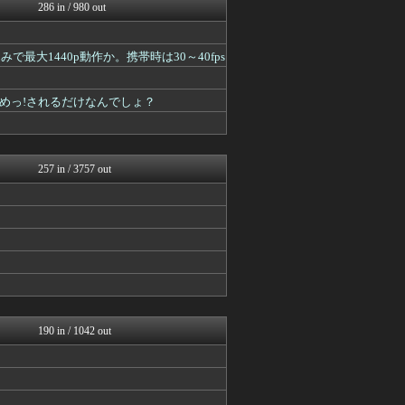
PlaySphere | ...
286 in / 980 out
2ch東方スレ観測所
ウマ娘うまぴょい速報
艦これ速報 艦隊これくしょ...
みで最大1440p動作か。携帯時は30～40fps
ミニゴブ速報 ～グラブルま...
あ艦これ ～艦隊これくしょ...
めっ!されるだけなんでしょ？
馬鳥速報
艦これ速報 艦隊これくしょ...
スマブラ屋さん | スマブ...
ウマ娘うまぴょい速報
257 in / 3757 out
190 in / 1042 out