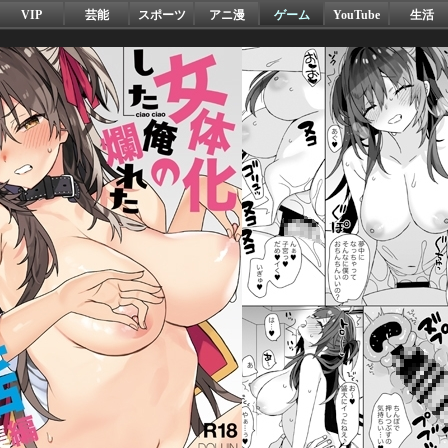
VIP
芸能
スポーツ
アニ漫
ゲーム
YouTube
生活