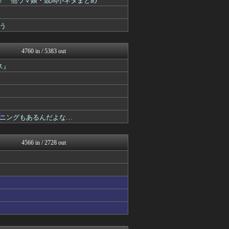
ああ！ 他ウマ娘・競馬小ネタまとめ
けおけお速報
スマブラ屋さん | スマブ...
う
Y速報
原神速報 | GENSHI...
げぇ速
4760 in / 5383 out
mutyunのゲーム+αブ...
PlaySphere | ...
ス』
ウマ娘まとめ速報うまろぐ
スターライト速報 -遊戯王...
ウマ娘うまぴょい速報
スマブラ屋さん | スマブ...
原神速報 | GENSHI...
ニングもあるんだよな…
ゲーム魔人
馬鳥速報
げぇ速
4566 in / 2728 out
カンダタ速報
mutyunのゲーム+αブ...
ウマ娘まとめ速報うまろぐ
ゆるゲーマー遅報
2ch東方スレ観測所
あ艦これ ～艦隊これくしょ...
ミニゴブ速報 ～グラブルま...
Y速報
スターライト速報 -遊戯王...
スマブラ屋さん | スマブ...