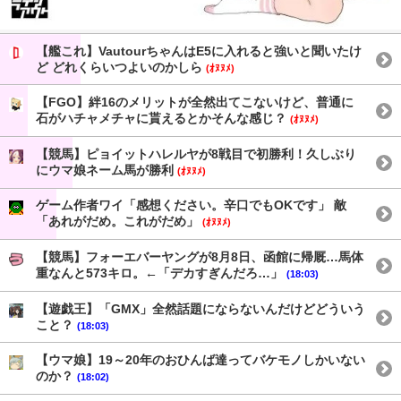
【艦これ】VautourちゃんはE5に入れると強いと聞いたけ
ど どれくらいつよいのかしら
(ｵﾇﾇﾒ)
【FGO】絆16のメリットが全然出てこないけど、普通に
石がハチャメチャに貰えるとかそんな感じ？
(ｵﾇﾇﾒ)
【競馬】ピョイットハレルヤが8戦目で初勝利！久しぶり
にウマ娘ネーム馬が勝利
(ｵﾇﾇﾒ)
ゲーム作者ワイ「感想ください。辛口でもOKです」 敵
「あれがだめ。これがだめ」
(ｵﾇﾇﾒ)
【競馬】フォーエバーヤングが8月8日、函館に帰厩…馬体
重なんと573キロ。←「デカすぎんだろ…」
(18:03)
【遊戯王】「GMX」全然話題にならないんだけどどういう
こと？
(18:03)
【ウマ娘】19～20年のおひんば達ってバケモノしかいない
のか？
(18:02)