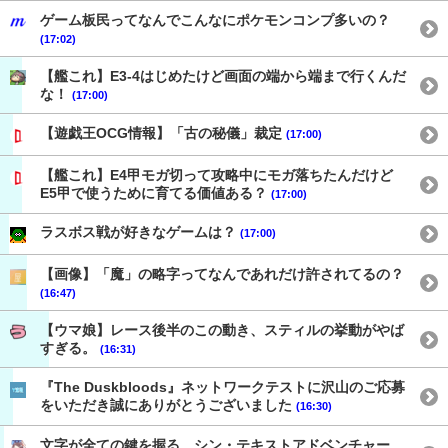
ゲーム板民ってなんでこんなにポケモンコンプ多いの？
(17:02)
【艦これ】E3-4はじめたけど画面の端から端まで行くんだ
な！
(17:00)
【遊戯王OCG情報】「古の秘儀」裁定
(17:00)
【艦これ】E4甲モガ切って攻略中にモガ落ちたんだけど
E5甲で使うために育てる価値ある？
(17:00)
ラスボス戦が好きなゲームは？
(17:00)
【画像】「魔」の略字ってなんであれだけ許されてるの？
(16:47)
【ウマ娘】レース後半のこの動き、スティルの挙動がやば
すぎる。
(16:31)
『The Duskbloods』ネットワークテストに沢山のご応募
をいただき誠にありがとうございました
(16:30)
文字が全ての鍵を握る、シン・テキストアドベンチャー