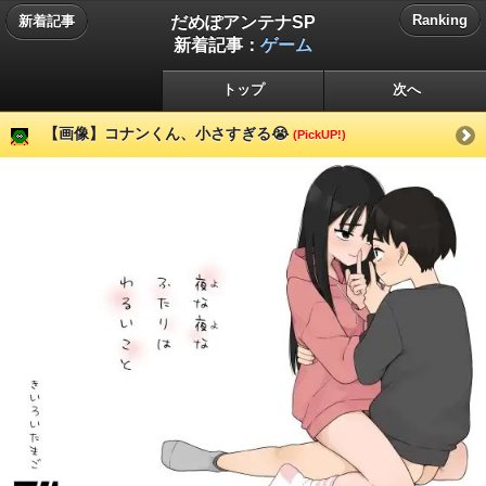
だめぽアンテナSP
Ranking
新着記事
新着記事：
ゲーム
トップ
次へ
【画像】コナンくん、小さすぎる😭
(PickUP!)