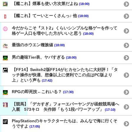
【艦これ】煙幕も使い方次第だよね
(18:00)
【艦これ】てーいとーくさんっ♪ 他
(18:00)
今だからこそ『スト2』くらいシンプルな格ゲーを作って
格ゲー人口を増やした方がいいと思う
(18:00)
最強のホウエン種族値
(18:00)
男の趣味Tier表、ヤバすぎる
(18:00)
【FF14】Switch2版FF14がヒカセンたちに大好評！「タ
ッチ操作が快適、想像以上に便利でこの点はPC版より
上」という声も
(17:42)
RPGの即死技←これいる？
(17:30)
【競馬】「デカすぎ」フォーエバーヤングが函館競馬場へ
入厩 573キロ 矢作師「もう1段パワーアップ」
(17:10)
PlayStationのキャラクターたちは、みんなで海に行くそ
うですよ
(17:05)