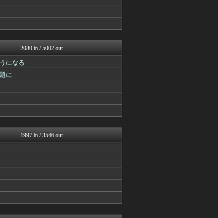
mutyunのゲーム+αブ...
ウマ娘まとめ速報うまろぐ
Y速報
ルフレch. - ファイア...
モンハンまとめ速報【モンハ...
ウマ娘まとめ超速報！
2080 in / 5002 out
げぇ速
スターライト速報 -遊戯王...
うになる
mutyunのゲーム+αブ...
題に
艦これ速報 艦隊これくしょ...
ゆるゲーマー遅報
あ艦これ ～艦隊これくしょ...
スマブラ屋さん | スマブ...
馬鳥速報
ゲーム魔人
ウマ娘うまぴょい速報
1997 in / 3546 out
ゴルシch.｜ウマ娘まとめ...
ルフレch. - ファイア...
モンハンまとめ速報【モンハ...
馬鳥速報
げぇ速
遊戯王マスターデュエルまと...
うまぴょいチャンネル -ウ...
PlaySphere | ...
ウマ娘まとめ速報うまろぐ