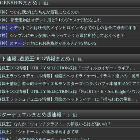
F WORLD』、改善に向けてアプデ計画公表
 GENSHINまとめ
[一覧]
なのGOLF WORLD』、改善に向けてアプデ計画公表
に居眠りふぶき 他
原神】ついに我がほたちんが最強になるのか
旅って結局何するイベントなの
原神】 新聖遺物はオデット用と7.1のヴェスナ用だなこれ
原神】オデットこれは圧倒的メインヒロイン 今までのものを全て過去にする
暗転演出で難しいと言われていたSwitch2版のWoL討滅戦...
UTILITY SELECTION収録『海晶乙女コーラルア...
原神】シンプルにモラが無い モラっていくら常に所持しておくべき？
演ツアー、キャンセルが出たので２次募集開始！サンタアニタパーク...
原神】スネージナヤにもお胸格差があるんだね 酷いね
ス』って何が強いんや・・・？
ら提督に着任するなら皆吹雪初期艦なんだろうか
を基地航空にいれたら半径伸びたりします？
ト速報 -遊戯王OCG情報まとめ-
[一覧]
さん、左目のコンタクトが曇ってしまったため急遽ステージ上で洗う...
遊戯王OCG情報】UTILITY SELECTION収録『エヴォルカイザー・ラギ
レ卒業のカプコン、スト6に可愛すぎるフィリピン人キャラ実装！
物画像
ち、新人が来た時にやることは先ずパンレスだ。
遊戯王ラッシュデュエル情報】君臨のヘッドライナーにイラスト違いの「魔導
クマシンで山道を駆け上がるヒルクライムレース『Classic...
」が収録決定！
遊戯王情報】遊☆戯☆王デュエルモンスターズ×コラボカフェ本舗BLANC ア
itch2版、40fpsと判明
】開催決定！
い家族が生えてくる可能性は全然あるからな
戯王OCG情報】UTILITY SELECTION収録『No.101 S・H・Ark Knigh
うRPG大量生産してる謎のメーカー
遊戯王ラッシュデュエル情報】君臨のヘッドライナーに「捕らわれの竜姫」、
年ジャンプ』、最大発行部数653万部から急降下でついに100万...
ン」、「救惺招集」が新規収録決定！
ケにドンキのペラコスでファッションショーしてほしい…
』買おうか迷ってるけどボリュームはどんなもんなんだろう？
スターデュエルまとめ超速報！
[一覧]
X」は本当にMDで暴れるの？
遊戯王】なんか「ウィッチクラフト」の新規いるけど強いの？
舗経営のローグライクアクションRPG続編『Moonlight...
暑さにも元気なアーモンドッグ
遊戯王】「シャドール」の事故率高すぎて草
トレによるライトハローさんとの最高の夜
遊戯王】「蒼穹を睨めるダーク」カッコいいじゃん