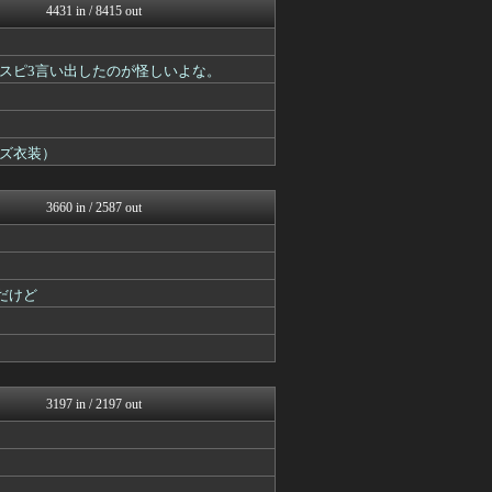
4431 in / 8415 out
うまぴょいチャンネル -ウ...
ウマ娘まとめ速報うまろぐ
2ch東方スレ観測所
スピ3言い出したのが怪しいよな。
Y速報
ミニゴブ速報 ～グラブルま...
あ艦これ ～艦隊これくしょ...
ゆるゲーマー遅報
ズ衣装）
カンダタ速報
スマブラ屋さん | スマブ...
遊戯王マスターデュエルまと...
3660 in / 2587 out
mutyunのゲーム+αブ...
カンダタ速報
ゲーム魔人
げぇ速
だけど
mutyunのゲーム+αブ...
PlaySphere | ...
ウマ娘うまぴょい速報
ゆるゲーマー遅報
ミニゴブ速報 ～グラブルま...
パカ娘速報！！ウマ娘まとめ...
3197 in / 2197 out
けおけお速報
スターライト速報 -遊戯王...
カンダタ速報
アルセウス速報＠ポケモンま...