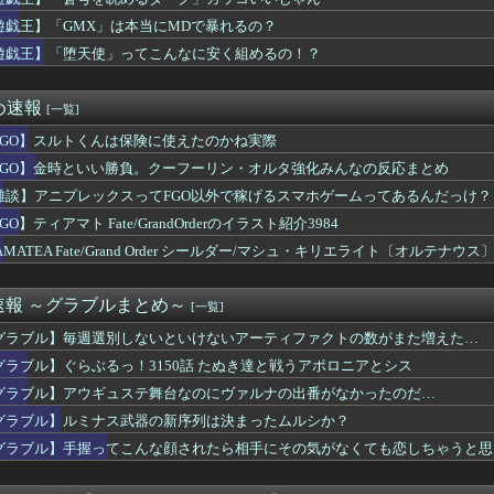
】ふるさと納税は熊本に全ツッパするでち！
ギャザリングが日本で流行らなかった理由ってなんなの？
遊戯王】「GMX」は本当にMDで暴れるの？
型「ブレイドバン」のエレゼン女性が美しすぎると話題に
遊戯王】「堕天使」ってこんなに安く組めるの！？
ナメられてるこいしちゃん可愛いよね
くんは保険に使えたのかね実際
ルサイユリゾートファームにローズキングダムのパネルが到着
め速報
[一覧]
イブ新作ソシャゲ、またえちえち水着ガチャｗｗ
FGO】スルトくんは保険に使えたのかね実際
ィチョーク。食うところが全然ねえ…！
リリィも顔の上半分無かったけど、これって何かの伏線だったりする...
FGO】金時といい勝負。クーフーリン・オルタ強化みんなの反応まとめ
といい勝負。クーフーリン・オルタ強化みんなの反応まとめ
雑談】アニプレックスってFGO以外で稼げるスマホゲームってあるんだっけ？
かなれーーーッ(極道入稿)
シューティングゲーム 『超翼戦騎エスティーク』8/6本日リリ...
GO】ティアマト Fate/GrandOrderのイラスト紹介3984
いう可愛さとかっこよさを兼ね備えたやつ
AMATEA Fate/Grand Order シールダー/マシュ・キリエライト〔オルテ
帝国ホテルですが、投稿後すぐ帝国ホテルから連絡があり・・・・・
付開始
ルにモラが無い モラっていくら常に所持しておくべき？
】今のところこのリシテアみたいなデカパイ籠手使いが一番見た目好み
速報 ～グラブルまとめ～
[一覧]
ズ】モンハンシリーズ初プレイなんだけどもこれ救難信号って好きな...
グラブル】毎週選別しないといけないアーティファクトの数がまた増えた…
ニメ化ブーム、はじまるｗｗｗ
】道中の懲罰房にいたミコッテやララフェル女性たちをヒカセンが助...
グラブル】ぐらぶるっ！3150話 たぬき達と戦うアポロニアとシス
バは本当にタクトちゃん来るの？
グラブル】アウギュステ舞台なのにヴァルナの出番がなかったのだ…
娘ウマ娘だべ…
グラブル】ルミナス武器の新序列は決まったムルシか？
天使」ってこんなに安く組めるの！？
】スピードロイドのサーキュラーを早く日本にください
グラブル】手握ってこんな顔されたら相手にその気がなくても恋しちゃうと思
にはジョーダンについて語ろう
ワイヤレスコントローラー「アイコン ブルー スペシャルエディ...