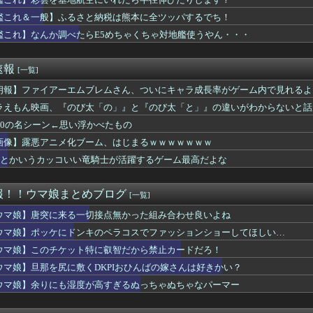
h2版『モンハンワイルズ』はDLSS込みで最大1440p動...
しの全力受け止めて♡ ←「またへんないきものがふえてる…」
艦これ＆一般】ふるさと納税は熊本に全ツッパするでち！
ラン8位wwwwww
艦これ】なんか調べたらE5めちゃくちゃ対地艦使うやん・・・
錬成で一番強いのマリータじゃね？？？
ルズ】ゲームを発売日に買う最大のメリットってなんすか？
ユニとゼファーは作者がキャラエミュできないせいで二次創作少ない
速報
[一覧]
ムとソウルライク系ってどっちが面白いと思う？
デュエル情報】君臨のヘッドライナーに「サンダービート・クラッシ...
朗報】ファイアーエムブレムさん、ついにキャラ成長率がゲーム内で見れるよ
リ渾身のビーカネさん、賛否両論に
ラえもん映画、『のび太「の」』と『のび太「と」』の違いがわからないと話
ソ連艦てまたユーロの仲間入りしとんのか
F10の名シーン←思い浮かべたもの
秘宝伝説』とかいう過大評価ゲーム
E5はどっちの方が難しい？ E5甲はウイニングランって聞いたん...
画像】露悪アニメ化ブーム、はじまるｗｗｗｗｗｗｗ
わの説明をするもド下手くそな私と正論な友人がコチラ・・・・・
F4とかいうカッコいい竜騎士が活躍するゲーム最高だよな
8年熊本地震」への支援として、義援金3000万円の寄付を発表。...
レ、月収1億円ｗｗｗそりゃ外出るのにボディガードつけるわ…
オン、このソース食べても大丈夫なやつ？
報！！ウマ娘まとめブログ
[一覧]
んという言葉が似合うウマ娘
英雄「双界マルス・ルキナ」「魔器ルフレ女」「クロム」「シーダ」...
ウマ娘】唐突に来る一切接点無かった組み合わせ良いよね
ズ】日本製ゲーム『おにぎりのグラフィックに拘りました』中国ゲー...
ウマ娘】ポッケにドンキのペラコスでファッションショーしてほしい…
日に「Switch2版でコンテンツ内でデータロードに時間を要...
ウマ娘】このチケット特に叡智だから禁止カードだろ！
アーエムブレム、ついにキャラ成長率がゲーム内で見れるようになる
穹を睨めるダーク」カッコいいじゃん
ウマ娘】旦那を尻に敷くDKPIおひんばの嫁さんは好きかい？
ランダルってもしかして欠点がないのでは…？
ウマ娘】余りにも湿度が高すぎるぬっちゃぬちゃなパーマー
サバイバルホラー『ザ・ナイン・チャーネル ー第九納骨室ー』PS...
の炎がファイヤーしてそうなスティルインラブ（セーラーマーズ衣装...