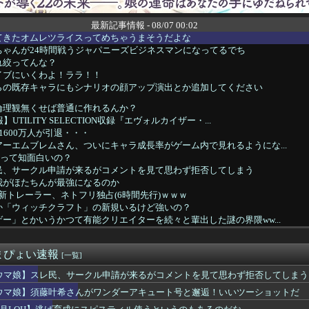
最新記事情報 - 08/07 00:02
てきたオムレツライスってめちゃうまそうだよな
ちゃんが24時間戦うジャパニーズビジネスマンになってるでち
れ絞ってんな？
イブにいくわよ！ララ！！
らの既存キャラにもシナリオの顔アップ演出とか追加してください
倫理観無くせば普通に作れるんか？
UTILITY SELECTION収録『エヴォルカイザー・...
1600万人が引退・・・
ーエムブレムさん、ついにキャラ成長率がゲーム内で見れるようにな...
』って知面白いの？
民、サークル申請が来るがコメントを見て思わず拒否してしまう
我がほたちんが最強になるのか
の新トレーラー、ネトフリ独占(6時間先行)ｗｗｗ
か「ウィッチクラフト」の新規いるけど強いの？
ー」とかいうかつて有能クリエイターを続々と輩出した謎の界隈ww...
食べるアイスおいち！「きーん」ってするち。
』にありがちな事
まぴょい速報
戸を見ながら)
[一覧]
死亡説が本当にそうなのかで揉める話題になってるのを知って驚いて...
ウマ娘】スレ民、サークル申請が来るがコメントを見て思わず拒否してしまう
「迷彩服って効果ないだろ」 それではこちらをごらんください
ウマ娘】須藤叶希さんがワンダーアキュート号と邂逅！いいツーショットだ
デュエル情報】君臨のヘッドライナーにイラスト違いの「魔導兵騎ゼ...
、『のび太「の」』と『のび太「と」』の違いがわからないと話題に