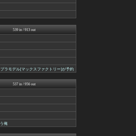
艦これ速報 艦隊これくしょ...
Y速報
馬鳥速報
2ch東方スレ観測所
FGOまとめ速報
ウマ娘うまぴょい速報
539 in / 913 out
ゲーム魔人
けおけお速報
まどドラまとめ速報 魔法少...
FGOまとめ速報
ウマ娘まとめ速報うまろぐ
PlaySphere | ...
アルセウス速報＠ポケモンま...
ナウス〕プラモデル[マックスファクトリー]が予約
スマブラ屋さん | スマブ...
原神速報 | GENSHI...
ルフレch. - ファイア...
537 in / 956 out
モンハンまとめ速報【モンハ...
ゲーム魔人
馬鳥速報
ウマ娘まとめ超速報！
ウマ娘うまぴょい速報
遊戯王マスターデュエルまと...
スターライト速報 -遊戯王...
う俺
うまぴょいチャンネル -ウ...
PlaySphere | ...