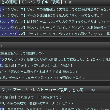
か調べたらE5めちゃくちゃ対地艦使うやん・・・
まとめ速報【モンハンワイルズ攻略】
[一覧]
まになんでこいつ混じってんの？ってコラボあるよね
モンハンワイルズ】ワイルズの価格改定に文句言ってる奴らは社会を知らない
ウギュステ舞台なのにヴァルナの出番がなかったのだ…
レックスってFGO以外で稼げるスマホゲームってあるんだっけ？
モンハンワイルズ】ゲームを発売日に買う最大のメリットってなんすか？
チケット特に叡智だから禁止カードだろ！
モンハンワイルズ】日本製ゲーム『おにぎりのグラフィックに拘りました』中
夜が男の子連れ込んでる…🦇)
モンハンワイルズ】モンハンシリーズ初プレイなんだけどもこれ救難信号って
グウィンが発売当時のプレイヤーにとってバカみたいに強いボスだっ...
してもらった現在完了形と過去形の違い、過去一で分かりやすいｗｗ...
モンハンワイルズ】ゴールドエディションめちゃくちゃお買い得になってて草
ジナヤにもお胸格差があるんだね 酷いね
よるレストラン予約「オートリザーブ」、やっぱダメそう・・・・・
]
太閤立志伝V』って知面白いの？
グラブルリリンク』新規なんだが6人育成し出して挫折した、これ全キャラ育
FE万紫千紅】フォトナ（CV：黒沢ともよ）が紹介！
っさん「昔のゲーム売ってくれええええええ(買わない)」
MC風のゲームとソウルライク系ってどっちが面白いと思う？
. - ファイアーエムブレムヒーローズ攻略まとめ速...
[一覧]
FE万紫千紅】これ速攻でFEHに実装されそう
FEH】今回の錬成で一番強いのマリータじゃね？？？
FEH】温泉超英雄「双界マルス・ルキナ」「魔器ルフレ女」「クロム」「シーダ」実