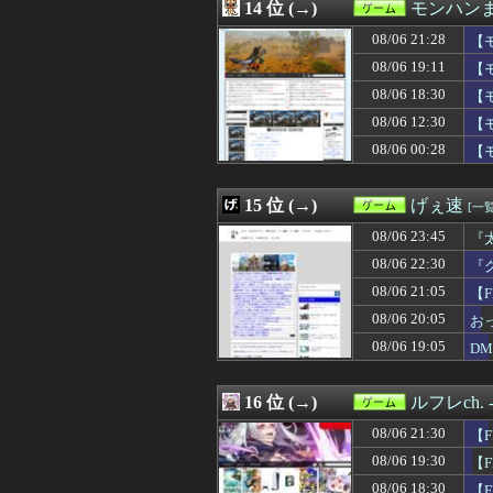
08/06 12:00
14 位 (→)
【艦これ】なん
モンハン
08/06 12:00
【まどドラ】た
08/06 21:28
【
08/06 12:00
【グラブル】ア
08/06 12:00
08/06 19:11
【雑談】アニプ
【
08/06 12:00
【ウマ娘】この
08/06 18:30
【
08/06 12:00
【東方】(また咲
08/06 12:30
【
08/06 12:00
『ダークソウル』
08/06 11:47
イギリス人に説明
08/06 00:28
【
08/06 11:30
【原神】スネー
08/06 10:47
【衝撃】AIに
15 位 (→)
げぇ速
[一覧
08/06 23:45
『
08/06 22:30
『
08/06 21:05
【
08/06 20:05
お
08/06 19:05
D
16 位 (→)
ルフレch
08/06 21:30
【
08/06 19:30
【
08/06 18:30
【