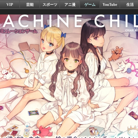
VIP
芸能
スポーツ
アニ漫
ゲーム
YouTube
生活