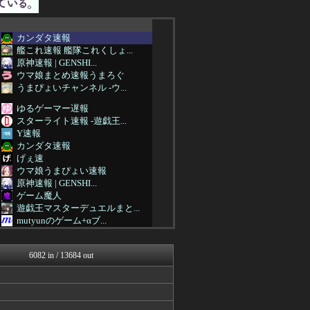
カンダタ速報
艦これ速報 艦隊これくしょ...
原神速報 | GENSHI...
ウマ娘まとめ速報うまろぐ
うまぴょいチャンネル -ウ...
ゆるゲーマー遅報
スターライト速報 -遊戯王...
Y速報
カンダタ速報
げぇ速
ウマ娘うまぴょい速報
原神速報 | GENSHI...
ゲーム魔人
遊戯王マスターデュエルまと...
mutyunのゲーム+αブ...
ウマ娘まとめ速報うまろぐ
ゆるゲーマー遅報
6082 in / 13684 out
城プロRE速報 -城プロR...
アルセウス速報＠ポケモンま...
Y速報
スターライト速報 -遊戯王...
カンダタ速報