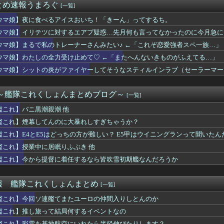
とめ速報うまろぐ
[一覧]
らの既存キャラにもシナリオの顔アップ演出とか追加してください
で私のトレーナーさんみたい♪ ←「これぞ恋愛強者スペ一族…」
ウマ娘】夜に食べるアイスおいち！「きーん」ってするち。
ャラの耳どうなってるの問題
ウマ娘】イリテツに対するエアプ疑惑…先月何も言ってなかったのに今月急に
h2、499ドルでも安い800ドル超えるかも。PS5は直近...
週選別しないといけないアーティファクトの数がまた増えた…
ウマ娘】まるで私のトレーナーさんみたい♪ ←「これぞ恋愛強者スペ一族…」
してんのに大暴れしすぎちゃうか？
ウマ娘】わたしの全力受け止めて♡ ←「またへんないきものがふえてる…」
ィアが廃止されれば、ゲームはただ消費されるものになってしまう」
ウマ娘】シットの炎がファイヤーしてそうなスティルインラブ（セーラーマー
タはなぜエナジードリンク飲んでるアピールするんや
Nで見つけた一定の人にバカ刺さりそうなオモチャがコチラｗｗｗｗ...
ャドール」の事故率高すぎて草
 ～艦隊これくしょんまとめブログ～
[一覧]
of Reincarnationは皆様からのご意見を真摯...
ンガが死ぬとかいうアホな考察
艦これ】バニ黒潮親潮 他
易度ゲーはやる気が出ない（皆がやってるゲームじゃないと達成感が...
艦これ】煙幕してんのに大暴れしすぎちゃうか？
ーム売ってくれええええええ(買わない)」
、499ドルでも安い800ドル超えるかも。PS5は直近での...
艦これ】E4とE5はどっちの方が難しい？ E5甲はウイニングランって聞いたん
 WORLD』制作チームがロードマップ公開、無料の新規コース・...
艦これ】授業中に居眠りふぶき 他
んな挙動するスティル作りたいな
艦これ】今から提督に着任するなら皆吹雪初期艦なんだろうか
画ゼオライマー』さん、たった2回のスパロボ参戦で大人気ロボ作品...
ぶるっ！3150話 たぬき達と戦うアポロニアとシス
に来る一切接点無かった組み合わせ良いよね
報 艦隊これくしょんまとめ
[一覧]
そういや何が女神で転生なのか全く気にしないでプレイしてた『真・...
デュエル情報】君臨のヘッドライナーに「捕らわれの竜姫」、「魔導...
艦これ】今回ソ連艦てまたユーロの仲間入りしとんのか
プレイングゲームにありがちな事
艦これ】推し旅って結局何するイベントなの
改めて思うけど突然変異かってくらいメインストーリーがめちゃくち...
艦これ】彩雲を基地航空にいれたら半径伸びたりします？