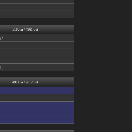
カンダタ速報
げぇ速
原神速報 | GENSHI...
mutyunのゲーム+αブ...
ウマ娘まとめ超速報！
5186 in / 4961 out
チゲ速
ウマ娘うまぴょい速報
い
ウマ娘まとめ速報うまろぐ
mutyunのゲーム+αブ...
あ艦これ ～艦隊これくしょ...
ゆるゲーマー遅報
Y速報
ス』
けおけお速報
カンダタ速報
ゲーム魔人
4911 in / 2612 out
ルフレch. - ファイア...
スターライト速報 -遊戯王...
原神速報 | GENSHI...
カンダタ速報
モンハンまとめ速報【モンハ...
ウマ娘うまぴょい速報
げぇ速
馬鳥速報
mutyunのゲーム+αブ...
スターライト速報 -遊戯王...