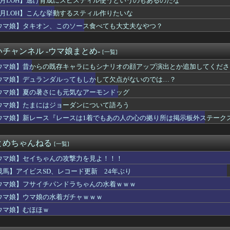
8月LOH】逃げ育成にスピスティル使うというのもあるのだな
ン←思い浮かべたもの
8月LOH】こんな挙動するスティル作りたいな
ク』新規なんだが6人育成し出して挫折した、これ全キャラ育成する...
物はオデット用と7.1のヴェスナ用だなこれ
ウマ娘】タキオン、このソース食べても大丈夫なやつ？
『30,606台』PS5『10,107台』スプラトゥーン...
？トレーナーを襲わないウマ娘が一人もいなくない？
チャンネル -ウマ娘まとめ-
[一覧]
ョン選手「どう考えても調整の時期がおかしい。大会の真っただ中に...
叶希さんがワンダーアキュート号と邂逅！いいツーショットだ
ウマ娘】昔からの既存キャラにもシナリオの顔アップ演出とか追加してくださ
ツに対するエアプ疑惑…先月何も言ってなかったのに今月急にスピ3...
ウマ娘】デュランダルってもしかして欠点がないのでは…？
でSwitch 2買ったけど一切使ってない。ワイだけ？
潮親潮 他
ウマ娘】夏の暑さにも元気なアーモンドッグ
ッチ』って言うほど必要か？
ウマ娘】たまにはジョーダンについて語ろう
レム 万紫千紅さん、白人の美少女を出してしまうwww
ウマ娘】新レース『レースは1着でもあの人の心の拠り所は掲示板外ステーク
ル』最近気付いたけどベジータ一家全員野菜の名前なんだな…
ニメ化ブーム、はじまるｗｗｗｗｗｗｗ
ニメ化したら良さそうじゃない？ ちゃんとエロさとか大暮のセンス...
とめちゃんねる
[一覧]
これ速攻でFEHに実装されそう
☆戯☆王デュエルモンスターズ×コラボカフェ本舗BLANC アニ...
ウマ娘】セイちゃんの攻撃力を見よ！！！
トこれは圧倒的メインヒロイン 今までのものを全て過去にする
競馬】アイビスSD、レコード更新 24年ぶり
ッコいい竜騎士が活躍するゲーム最高だよな
ズ】ワイルズの価格改定に文句言ってる奴らは社会を知らない引きこ...
ウマ娘】フサイチパンドラちゃんの水着ｗｗｗ
げ育成にスピスティル使うというのもあるのだな
ウマ娘】ウマ娘の水着ガチャｗｗｗ
フォトナ（CV：黒沢ともよ）が紹介！
ウマ娘】むほほｗ
りながら麻雀ができる！Switch2版、携帯麻雀機として滅茶...
巨大IP「北の国から」をオープンワールドゲーム化しないのか？
TILITY SELECTION収録『No.101 S・...