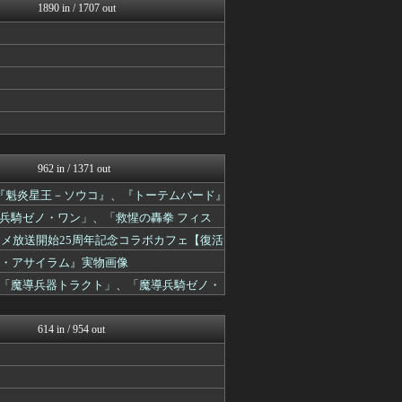
ゆるゲーマー遅報
1890 in / 1707 out
Y速報
あ艦これ ～艦隊これくしょ...
艦これ速報 艦隊これくしょ...
2ch東方スレ観測所
馬鳥速報
スターライト速報 -遊戯王...
ウマ娘うまぴょい速報
げぇ速
あ艦これ ～艦隊これくしょ...
艦これ速報 艦隊これくしょ...
962 in / 1371 out
スマブラ屋さん | スマブ...
ア』、『魁炎星王－ソウコ』、『トーテムバード』
ゲーム魔人
ウマ娘まとめ速報うまろぐ
兵騎ゼノ・ワン」、「救惺の轟拳 フィス
PlaySphere | ...
ニメ放送開始25周年記念コラボカフェ【復活
Y速報
ウマ娘まとめ超速報！
t-ソウル・アサイラム』実物画像
げぇ速
「魔導兵器トラクト」、「魔導兵騎ゼノ・
ゆるゲーマー遅報
パカ娘速報！！ウマ娘まとめ...
けおけお速報
614 in / 954 out
遊戯王マスターデュエルまと...
PlaySphere | ...
うまぴょいチャンネル -ウ...
ウマ娘まとめ速報うまろぐ