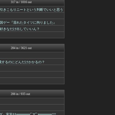
艦これ速報 艦隊これくしょ...
317 in / 1016 out
まどドラまとめ速報 魔法少...
引きこもりニートという判断でいいと思う
ミニゴブ速報 ～グラブルま...
FGOまとめ速報
パカ娘速報！！ウマ娘まとめ...
国ゲー『濡れたタイツに拘りました』
2ch東方スレ観測所
好きなだけ出していいん？
けおけお速報
スマブラ屋さん | スマブ...
原神速報 | GENSHI...
スマブラ屋さん | スマブ...
284 in / 3621 out
成するのにどんだけかかるの？
206 in / 935 out
装ｷﾀ━━━━(ﾟ∀ﾟ)━━━━!!!!