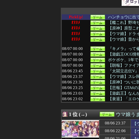
PickUp!
ハンチョウに出
ｵﾇﾇﾒ
【艦これ】野埼
ｵﾇﾇﾒ
【原神】原型こ
ｵﾇﾇﾒ
【ウマ娘】ドラ
ｵﾇﾇﾒ
【ウマ娘】昔か
08/07 00:00
『キメラ』って
08/07 00:00
【遊戯王OCG情報】
08/07 00:00
ポケポケ、1年で
08/07 00:00
【朗報】ファイア
08/06 23:45
『太閤立志伝V
08/06 23:37
【ウマ娘】スレ
08/06 23:30
【原神】ついに
08/06 23:25
【悲報】GTA6
08/06 23:03
【遊戯王】なん
08/06 23:02
【衰退】「エロゲ
08/06 23:01
【ウマ娘】夜に
08/06 23:00
『古き良きRPG
1 位 (→)
ウマ娘う
08/06 23:00
【城プロ】(夏江
08/06 23:00
グリーンのラッタ
08/06 23:37
【
08/06 23:00
【画像】同級生
08/06 22:06
【
08/06 23:00
【遊戯王ラッシュ
08/06 23:00
ドラえもん映画
08/06 21:06