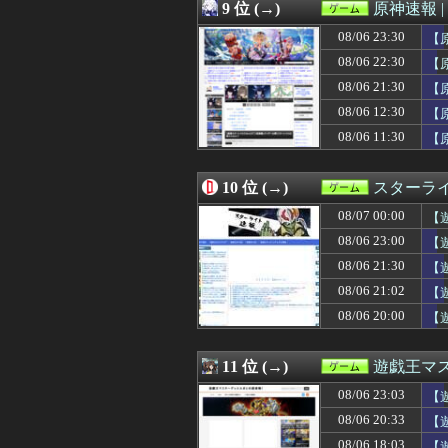
08/06 18:00
『みんなのGOL
9 位 (→)
原神速報 |
08/06 18:00
賛否両論の『みん
08/06 23:30
08/06 18:00
【艦これ】授業中
【
08/06 18:00
【艦これ】推し
08/06 22:30
【
08/06 18:00
東方文化帖
08/06 21:30
【
08/06 17:17
【FF14】朗報！
08/06 17:11
【遊戯王OCG情報】
08/06 12:30
【
08/06 17:05
【ウマ娘】LA公
08/06 11:30
【
08/06 17:05
『メガガブリア
08/06 17:00
【艦これ】今か
08/06 17:00
【艦これ】彩雲
10 位 (→)
スターライ
08/06 16:47
【速報】堂本光一
08/07 00:00
【
08/06 16:45
【画像】ポリコ
実
08/06 16:31
【ウマ娘】ルラ
08/06 23:00
【
08/06 16:30
60年代のクラシッ
ト
08/06 21:30
【
08/06 16:30
モンハンワイルズSw
編
08/06 16:08
08/06 21:02
【ウマ娘】新し
【遊
08/06 16:05
『ケムコ』とかい
08/06 20:00
【
08/06 16:00
【悲報】『週刊少
ワ
08/06 16:00
【ウマ娘】ポッ
08/06 16:00
『ほの暮しの庭
11 位 (→)
遊戯王マ
08/06 15:03
【遊戯王】「GM
08/06 23:03
【
08/06 15:01
ダンジョン探索×店
08/06 15:01
【ウマ娘】夏の
08/06 20:33
【
08/06 15:01
【ウマ娘】海外
08/06 18:03
【