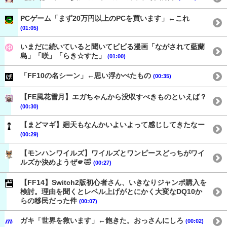
PCゲーム「まず20万円以上のPCを買います」←これ
(01:05)
いまだに続いていると聞いてビビる漫画「ながされて藍蘭
島」「咲」「らき☆すた」
(01:00)
「FF10の名シーン」←思い浮かべたもの
(00:35)
【FE風花雪月】エガちゃんから没収すべきものといえば？
(00:30)
【まどマギ】廻天もなんかいよいよって感じしてきたなー
(00:29)
【モンハンワイルズ】ワイルズとワンピースどっちがワイ
ルズか決めようぜ🫵🤣
(00:27)
【FF14】Switch2版初心者さん、いきなりジャンポ購入を
検討。理由を聞くとレベル上げがとにかく大変なDQ10か
らの移民だった件
(00:07)
ガキ「世界を救います」←飽きた。おっさんにしろ
(00:02)