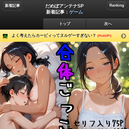
だめぽアンテナSP
Ranking
新着記事
新着記事：
ゲーム
トップ
次へ
よく考えたらカービィってヌルゲーすぎない？
(PickUP!)