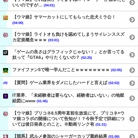
いいのですが…
(04:01)
【ウマ娘】サマーカットにしてもらった忠犬ミラ公！
(04:00)
【ウマ娘】ライトオも負けを認めてしまうサイレンススズ
カ定規概念ｗｗｗ
(03:01)
「ゲームの良さはグラフィックじゃない！」とか言ってる
奴って『GTA6』やりたくないの？
(02:25)
ファイファン5で唯一学んだことｗｗｗｗｗｗｗｗ
(02:05)
【質問】ゲーム業界をダメにしたハードと言えば
(02:02)
IT業界、「未経験者は要らない、経験者はいない」の地獄
絵図にwww
(01:45)
【ウマ娘】プリコネ8.5周年直前生放送にて、プリコネ×ウ
マ娘コラボの開催について告知が！？今秋予定で詳細につ
いては後日発表とのこと。※動画リンク有
(01:31)
【競馬】武ルメ参加のシャーガーカップ最終結果
(01:06)