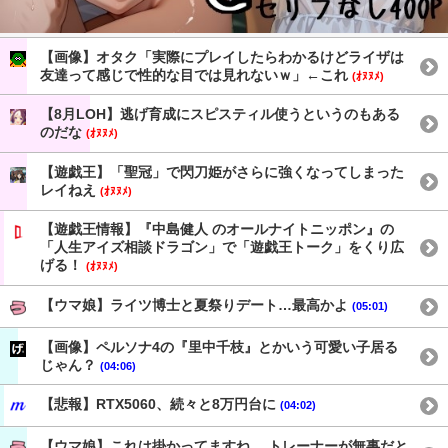
【画像】オタク「実際にプレイしたらわかるけどライザは
友達って感じで性的な目では見れないｗ」←これ
(ｵﾇﾇﾒ)
【8月LOH】逃げ育成にスピスティル使うというのもある
のだな
(ｵﾇﾇﾒ)
【遊戯王】「聖冠」で閃刀姫がさらに強くなってしまった
レイねえ
(ｵﾇﾇﾒ)
【遊戯王情報】『中島健人 のオールナイトニッポン』の
「人生アイズ相談ドラゴン」で「遊戯王トーク」をくり広
げる！
(ｵﾇﾇﾒ)
【ウマ娘】ライツ博士と夏祭りデート…最高かよ
(05:01)
【画像】ペルソナ4の『里中千枝』とかいう可愛い子居る
じゃん？
(04:06)
【悲報】RTX5060、続々と8万円台に
(04:02)
【ウマ娘】これは掛かってますね… トレーナーが無事だと