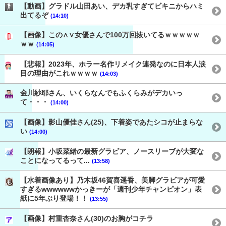
【動画】グラドル山田あい、デカ乳すぎてビキニからハミ
出てるぞ
(14:10)
【画像】この∧∨女優さんで100万回抜いてるｗｗｗｗｗ
ｗｗ
(14:05)
【悲報】2023年、ホラー名作リメイク連発なのに日本人涙
目の理由がこれｗｗｗｗ
(14:03)
金川紗耶さん、いくらなんでもふくらみがデカいっ
て・・・
(14:00)
【画像】影山優佳さん(25)、下着姿であたシコが止まらな
い
(14:00)
【朗報】小坂菜緒の最新グラビア、ノースリーブが大変な
ことになってるって...
(13:58)
【水着画像あり】乃木坂46賀喜遥香、美脚グラビアが可愛
すぎるwwwwwwかっきーが「週刊少年チャンピオン」表
紙に5年ぶり登場！！
(13:55)
【画像】村重杏奈さん(30)のお胸がコチラ