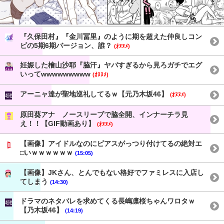
『久保田村』『金川冨里』のように期を超えた仲良しコン
ビの5期6期バージョン、誰？
(ｵﾇﾇﾒ)
妊娠した檜山沙耶『脇汗』ヤバすぎるから見ろガチでエグ
いってwwwwwwwww
(ｵﾇﾇﾒ)
アーニャ達が聖地巡礼してるｗ【元乃木坂46】
(ｵﾇﾇﾒ)
原田葵アナ ノースリーブで脇全開、インナーチラ見
え！！【GIF動画あり】
(ｵﾇﾇﾒ)
【画像】アイドルなのにピアスがっつり付けてるの絶対エ
□いｗｗｗｗｗｗ
(15:05)
【画像】JKさん、とんでもない格好でファミレスに入店し
てしまう
(14:30)
ドラマのネタバレを求めてくる長嶋凛桜ちゃんワロタｗ
【乃木坂46】
(14:19)