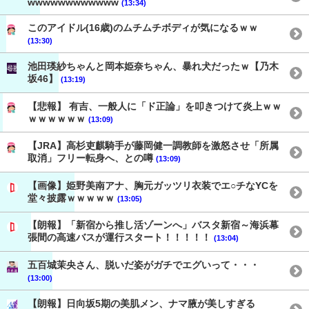
wwwwwwwwwwww
(13:34)
このアイドル(16歳)のムチムチボディが気になるｗｗ
(13:30)
池田瑛紗ちゃんと岡本姫奈ちゃん、暴れ犬だったｗ【乃木
坂46】
(13:19)
【悲報】 有吉、一般人に「ド正論」を叩きつけて炎上ｗｗ
ｗｗｗｗｗｗ
(13:09)
【JRA】高杉吏麒騎手が藤岡健一調教師を激怒させ「所属
取消」フリー転身へ、との噂
(13:09)
【画像】姫野美南アナ、胸元ガッツリ衣装でエ○チなYCを
堂々披露ｗｗｗｗｗ
(13:05)
【朗報】「新宿から推し活ゾーンへ」バスタ新宿～海浜幕
張間の高速バスが運行スタート！！！！！
(13:04)
五百城茉央さん、脱いだ姿がガチでエグいって・・・
(13:00)
【朗報】日向坂5期の美肌メン、ナマ腋が美しすぎる