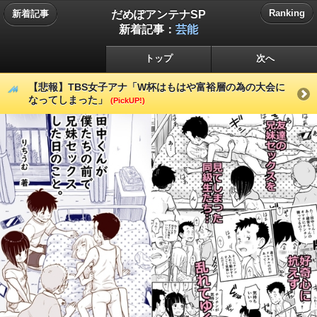
だめぽアンテナSP
Ranking
新着記事
新着記事：
芸能
トップ
次へ
【悲報】TBS女子アナ「W杯はもはや富裕層の為の大会に
なってしまった」
(PickUP!)