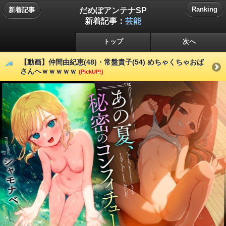
だめぽアンテナSP
Ranking
新着記事
新着記事：
芸能
トップ
次へ
【動画】仲間由紀恵(48)・常盤貴子(54) めちゃくちゃおば
さんへｗｗｗｗｗ
(PickUP!)