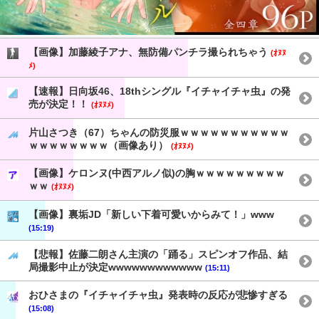
【画像】加藤綾子アナ、無防備パンチラ撮られちゃう
(ｵﾇﾇ
ﾒ)
【速報】日向坂46、18thシングル『イチャイチャ虫』の発
売が決定！！
(ｵﾇﾇﾒ)
片山さつき（67）ちゃんの防災服ｗｗｗｗｗｗｗｗｗｗｗ
ｗｗｗｗｗｗｗｗ（画像あり）
(ｵﾇﾇﾒ)
【画像】ケロンヌ(中西アルノ似)の胸ｗｗｗｗｗｗｗｗｗ
ｗｗ
(ｵﾇﾇﾒ)
【画像】裏垢JD「新しい下着可愛いからみて！」www
(15:19)
【悲報】佐藤二朗さん主演の「踊る」スピンオフ作品、結
局撮影中止が決定wwwwwwwwwwww
(15:11)
おひさまの『イチャイチャ虫』発表時の反応が悲惨すぎる
(15:08)