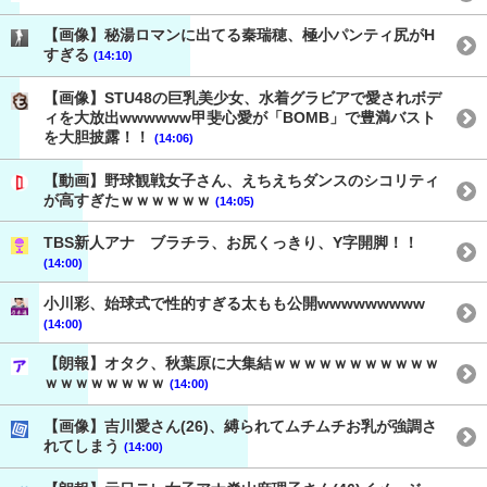
【画像】秘湯ロマンに出てる秦瑞穂、極小パンティ尻がH
すぎる
(14:10)
【画像】STU48の巨乳美少女、水着グラビアで愛されボデ
ィを大放出wwwwww甲斐心愛が「BOMB」で豊満バスト
を大胆披露！！
(14:06)
【動画】野球観戦女子さん、えちえちダンスのシコリティ
が高すぎたｗｗｗｗｗｗ
(14:05)
TBS新人アナ ブラチラ、お尻くっきり、Y字開脚！！
(14:00)
小川彩、始球式で性的すぎる太もも公開wwwwwwwww
(14:00)
【朗報】オタク、秋葉原に大集結ｗｗｗｗｗｗｗｗｗｗｗ
ｗｗｗｗｗｗｗｗ
(14:00)
【画像】吉川愛さん(26)、縛られてムチムチお乳が強調さ
れてしまう
(14:00)