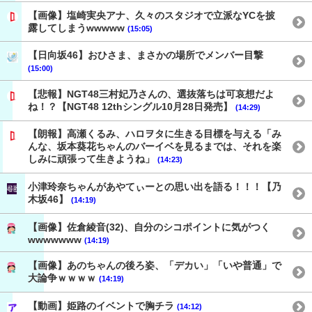
【画像】塩崎実央アナ、久々のスタジオで立派なYCを披
露してしまうwwwww
(15:05)
【日向坂46】おひさま、まさかの場所でメンバー目撃
(15:00)
【悲報】NGT48三村妃乃さんの、選抜落ちは可哀想だよ
ね！？【NGT48 12thシングル10月28日発売】
(14:29)
【朗報】高瀬くるみ、ハロヲタに生きる目標を与える「み
んな、坂本葵花ちゃんのバーイベを見るまでは、それを楽
しみに頑張って生きようね」
(14:23)
小津玲奈ちゃんがあやてぃーとの思い出を語る！！！【乃
木坂46】
(14:19)
【画像】佐倉綾音(32)、自分のシコポイントに気がつく
wwwwwww
(14:19)
【画像】あのちゃんの後ろ姿、「デカい」「いや普通」で
大論争ｗｗｗｗ
(14:19)
【動画】姫路のイベントで胸チラ
(14:12)