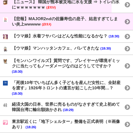
【ニュース】 韓国が熊本被災地に水を支援 ⇒ トイレの水
にｗｗｗｗｗｗｗ
(ｵﾇﾇﾒ)
【悲報】MAJOR2ndの佐藤寿也の息子、姑息すぎてしま
い炎上wwwww
(ｵﾇﾇﾒ)
【ウマ娘】水着フサパンはどんな性能になるかな？
(18:30)
【ウマ娘】マンハッタンカフェ、バレてきたな
(18:30)
【モンハンワイルズ】質問です、プレイヤーが環境ギミッ
クに当たってもノーダメージなのはどうしてですか？
(18:30)
「死後10年でいちばん多く子どもを産んだ女性に、全財産
を渡す」1926年トロントの遺言が起こした10年間…？
(18:30)
経済大国の日本、世界に売るものがなさすぎて史上初めて
韓国台湾に輸出額抜かされ
(18:29)
東京駅近くに「地下シェルター」整備を正式表明（※画像
あり）
(18:26)