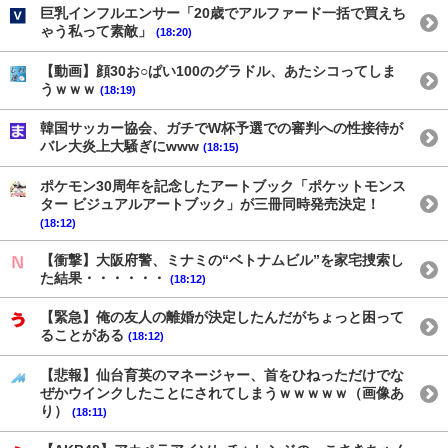
巨乳インフルエンサー「20歳でアルファード一括で買えち
ゃう私って素敵」
(18:20)
【動画】顔30お○ぱい100のグラドル、あたシコってしま
うｗｗｗ
(18:19)
韓国サッカー協会、ガチでW杯予選での審判への性接待が
バレ大炎上大騒ぎにwww
(18:15)
ポケモン30周年を記念したアートブック「ポケットモンス
ター ビジュアルアートブック」が三冊同時発売決定！
(18:12)
【衝撃】大阪府警、ミナミの“ベトナムビル”を家宅捜索し
た結果・・・・・・
(18:12)
【緊急】俺の友人の離婚が決定したんだがちょっと困って
ることがある
(18:12)
【悲報】仙台育英のマネージャー、首をひねっただけでな
ぜかウインクしたことにされてしまうｗｗｗｗｗ（画像あ
り）
(18:11)