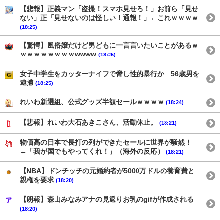
【悲報】正義マン「盗撮！スマホ見せろ！」お前ら「見せ
ない」正「見せないのは怪しい！通報！」←これｗｗｗｗ
(18:25)
【驚愕】風俗嬢だけど男どもに一言言いたいことがあるｗ
ｗｗｗｗｗｗｗｗwwww
(18:25)
女子中学生をカッターナイフで脅し性的暴行か 56歳男を
逮捕
(18:25)
れいわ新選組、公式グッズ半額セールｗｗｗｗ
(18:24)
【悲報】れいわ大石あきこさん、活動休止。
(18:21)
物価高の日本で長打の列ができたセールに世界が騒然！
←「我が国でもやってくれ！」（海外の反応）
(18:21)
【NBA】ドンチッチの元婚約者が5000万ドルの養育費と
親権を要求
(18:20)
【朗報】森山みなみアナの見返りお乳のgifが作成される
(18:20)