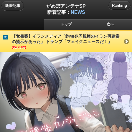
だめぽアンテナSP
Ranking
新着記事
新着記事：
NEWS
トップ
次へ
【覚書案】イランメディア「約48兆円規模のイラン再建案
の提示があった」 トランプ「フェイクニュースだ！」
(PickUP!)