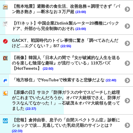
【熊本地震】避難者の食生活、改善急務＝調理できず「パ
ン飽き飽き」―断水なお３万戸超
(23:00)
【IT/ネット】中国企業Zbtlink製ルーター20機種にバック
ドア、外部から完全制御のおそれ
(23:00)
GACKT、戦国時代のトイレ事情に驚き「調べてみたんだ
けど…エグくない？」8/7
(22:55)
【画像】韓国人「日本人の間で『女が破滅的な人生を送る
のを楽しむ陰湿な趣味』が流行っている」119万バズ
【HotTweets】
(22:50)
「地方移住」でYouTubeで検索すると悲惨だよな
(22:40)
【原爆の日】サヨク「防弾ガラスの中でスピーチした総理
がこれまでいたんだろうか。オバマ大統領でさえ、防弾ガ
ラスなんてなかった！」→石破茂＆オバマ大統領も使って
ました
(22:37)
【悲報】倉持由香、息子の「自閉スペクトラム症」診断に
ショックで涙… 見逃していた乳幼児期のサインとは？
(22:33)