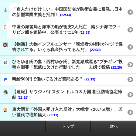
「盗人たけだけしい」中国国防省が防衛白書に反発…日本
の新型軍国主義と批判！
(22:33)
中国の海警局と海軍の船が衝突2人死亡 南シナ海でフィ
リピン船を追跡中、公表までに1年
(22:33)
【物議】大物インフルエンサー「喫煙者の権利がマジで侵
害されてる。いくら税金払ってるんだ」
(22:30)
ひろゆき氏の妻・西村ゆか氏、新党結成巡る”ブチギレ”投
稿を謝罪「配慮に欠けた行動でした」 夫婦で投稿
(22:29)
時給500円で働いてるけど質問ある？
(22:19)
【速報】サウジ パキスタン トルコ３カ国 相互防衛協定締
結
(22:16)
東大調査「外国人受け入れ反対」大幅増（20.7pt増）、若
い世代で増加幅大
(22:13)
トップ
次へ