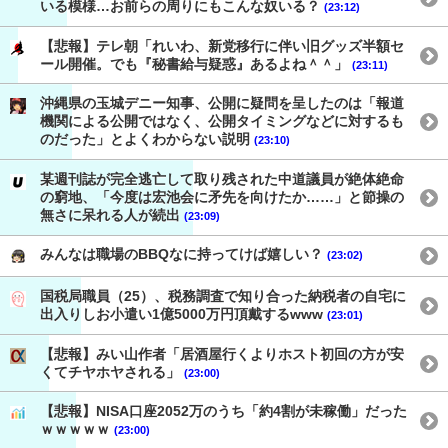
いる模様…お前らの周りにもこんな奴いる？
(23:12)
【悲報】テレ朝「れいわ、新党移行に伴い旧グッズ半額セ
ール開催。でも『秘書給与疑惑』あるよね＾＾」
(23:11)
沖縄県の玉城デニー知事、公開に疑問を呈したのは「報道
機関による公開ではなく、公開タイミングなどに対するも
のだった」とよくわからない説明
(23:10)
某週刊誌が完全逃亡して取り残された中道議員が絶体絶命
の窮地、「今度は宏池会に矛先を向けたか……」と節操の
無さに呆れる人が続出
(23:09)
みんなは職場のBBQなに持ってけば嬉しい？
(23:02)
国税局職員（25）、税務調査で知り合った納税者の自宅に
出入りしお小遣い1億5000万円頂戴するwww
(23:01)
【悲報】みい山作者「居酒屋行くよりホスト初回の方が安
くてチヤホヤされる」
(23:00)
【悲報】NISA口座2052万のうち「約4割が未稼働」だった
ｗｗｗｗｗ
(23:00)