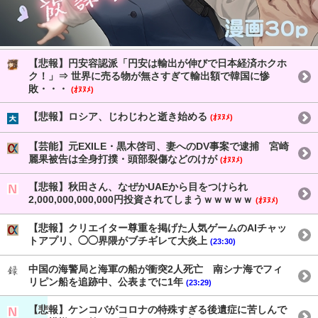
【悲報】円安容認派「円安は輸出が伸びで日本経済ホクホ
ク！」⇒ 世界に売る物が無さすぎて輸出額で韓国に惨
敗・・・
(ｵﾇﾇﾒ)
【悲報】ロシア、じわじわと逝き始める
(ｵﾇﾇﾒ)
【芸能】元EXILE・黒木啓司、妻へのDV事案で逮捕 宮崎
麗果被告は全身打撲・頭部裂傷などのけが
(ｵﾇﾇﾒ)
【悲報】秋田さん、なぜかUAEから目をつけられ
2,000,000,000,000円投資されてしまうｗｗｗｗｗ
(ｵﾇﾇﾒ)
【悲報】クリエイター尊重を掲げた人気ゲームのAIチャッ
トアプリ、◯◯界隈がブチギレて大炎上
(23:30)
中国の海警局と海軍の船が衝突2人死亡 南シナ海でフィ
リピン船を追跡中、公表までに1年
(23:29)
【悲報】ケンコバがコロナの特殊すぎる後遺症に苦しんで