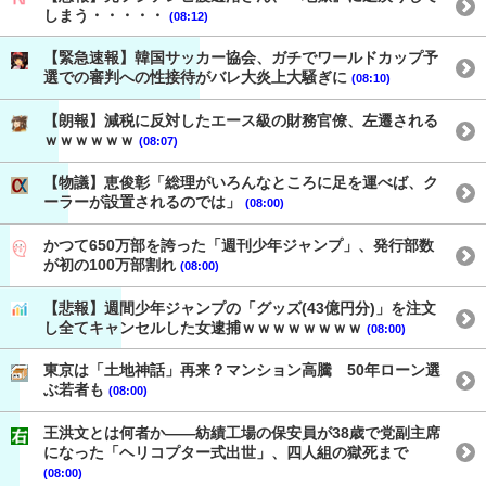
しまう・・・・・
(08:12)
【緊急速報】韓国サッカー協会、ガチでワールドカップ予
選での審判への性接待がバレ大炎上大騒ぎに
(08:10)
【朗報】減税に反対したエース級の財務官僚、左遷される
ｗｗｗｗｗｗ
(08:07)
【物議】恵俊彰「総理がいろんなところに足を運べば、ク
ーラーが設置されるのでは」
(08:00)
かつて650万部を誇った「週刊少年ジャンプ」、発行部数
が初の100万部割れ
(08:00)
【悲報】週間少年ジャンプの「グッズ(43億円分)」を注文
し全てキャンセルした女逮捕ｗｗｗｗｗｗｗｗ
(08:00)
東京は「土地神話」再来？マンション高騰 50年ローン選
ぶ若者も
(08:00)
王洪文とは何者か——紡績工場の保安員が38歳で党副主席
になった「ヘリコプター式出世」、四人組の獄死まで
(08:00)