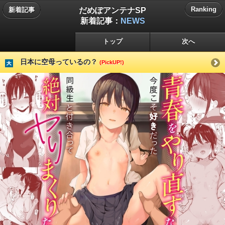
だめぽアンテナSP
Ranking
新着記事
新着記事：
NEWS
トップ
次へ
日本に空母っているの？
(PickUP!)