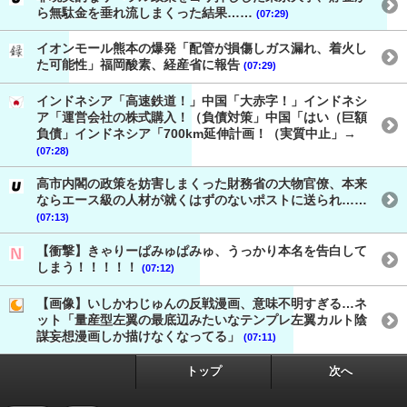
ら無駄金を垂れ流しまくった結果……
(07:29)
イオンモール熊本の爆発「配管が損傷しガス漏れ、着火し
た可能性」福岡酸素、経産省に報告
(07:29)
インドネシア「高速鉄道！」中国「大赤字！」インドネシ
ア「運営会社の株式購入！（負債対策」中国「はい（巨額
負債」インドネシア「700km延伸計画！（実質中止」→
(07:28)
高市内閣の政策を妨害しまくった財務省の大物官僚、本来
ならエース級の人材が就くはずのないポストに送られ……
(07:13)
【衝撃】きゃりーぱみゅぱみゅ、うっかり本名を告白して
しまう！！！！！
(07:12)
【画像】いしかわじゅんの反戦漫画、意味不明すぎる…ネ
ット「量産型左翼の最底辺みたいなテンプレ左翼カルト陰
謀妄想漫画しか描けなくなってる」
(07:11)
トップ
次へ