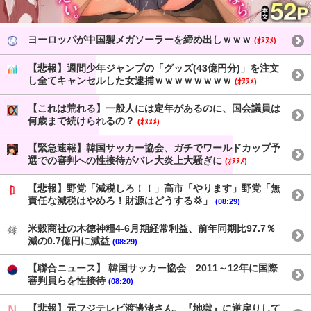
ヨーロッパが中国製メガソーラーを締め出しｗｗｗ
(ｵﾇﾇﾒ)
【悲報】週間少年ジャンプの「グッズ(43億円分)」を注文
し全てキャンセルした女逮捕ｗｗｗｗｗｗｗｗ
(ｵﾇﾇﾒ)
【これは荒れる】一般人には定年があるのに、国会議員は
何歳まで続けられるの？
(ｵﾇﾇﾒ)
【緊急速報】韓国サッカー協会、ガチでワールドカップ予
選での審判への性接待がバレ大炎上大騒ぎに
(ｵﾇﾇﾒ)
【悲報】野党「減税しろ！！」高市「やります」野党「無
責任な減税はやめろ！財源はどうする💢」
(08:29)
米穀商社の木徳神糧4-6月期経常利益、前年同期比97.7％
減の0.7億円に減益
(08:29)
【聯合ニュース】 韓国サッカー協会 2011～12年に国際
審判員らを性接待
(08:20)
【悲報】元フジテレビ渡邊渚さん、『地獄』に逆戻りして