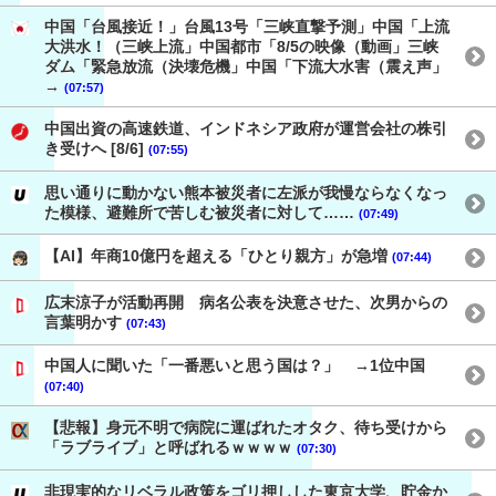
中国「台風接近！」台風13号「三峡直撃予測」中国「上流
大洪水！（三峡上流」中国都市「8/5の映像（動画」三峡
ダム「緊急放流（決壊危機」中国「下流大水害（震え声」
→
(07:57)
中国出資の高速鉄道、インドネシア政府が運営会社の株引
き受けへ [8/6]
(07:55)
思い通りに動かない熊本被災者に左派が我慢ならなくなっ
た模様、避難所で苦しむ被災者に対して……
(07:49)
【AI】年商10億円を超える「ひとり親方」が急増
(07:44)
広末涼子が活動再開 病名公表を決意させた、次男からの
言葉明かす
(07:43)
中国人に聞いた「一番悪いと思う国は？」 →1位中国
(07:40)
【悲報】身元不明で病院に運ばれたオタク、待ち受けから
「ラブライブ」と呼ばれるｗｗｗｗ
(07:30)
非現実的なリベラル政策をゴリ押しした東京大学、貯金か