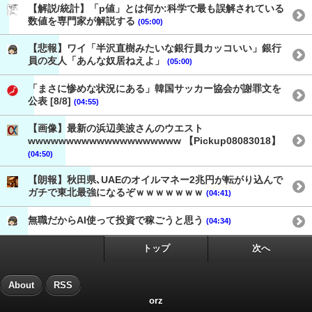
【解説/統計】「p値」とは何か:科学で最も誤解されている
数値を専門家が解説する
(05:00)
【悲報】ワイ「半沢直樹みたいな銀行員カッコいい」銀行
員の友人「あんな奴居ねえよ」
(05:00)
「まさに惨めな状況にある」韓国サッカー協会が謝罪文を
公表 [8/8]
(04:55)
【画像】最新の浜辺美波さんのウエスト
wwwwwwwwwwwwwwwwwwww 【Pickup08083018】
(04:50)
【朗報】秋田県､UAEのオイルマネー2兆円が転がり込んで
ガチで東北最強になるぞｗｗｗｗｗｗｗ
(04:41)
無職だからAI使って投資で稼ごうと思う
(04:34)
トップ
次へ
About
RSS
orz