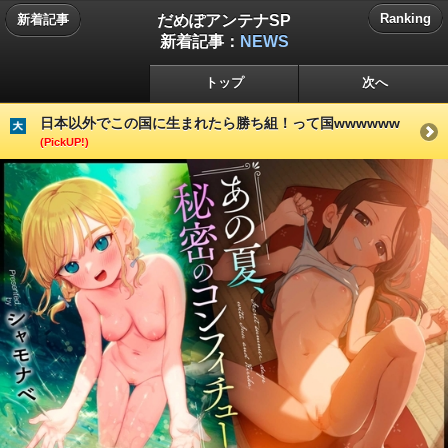
だめぽアンテナSP
Ranking
新着記事
新着記事：
NEWS
トップ
次へ
日本以外でこの国に生まれたら勝ち組！って国wwwwww
(PickUP!)