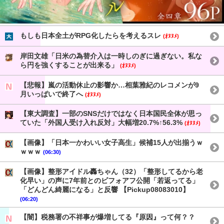
もしも日本全土がRPG化したらを考えるスレ
(ｵﾇﾇﾒ)
岸田文雄「日米の為替介入は一時しのぎに過ぎない。私な
ら円を強くすることが出来る」
(ｵﾇﾇﾒ)
【悲報】嵐の活動休止の影響か…相葉雅紀のレコメンが9
月いっぱいで終了へ
(ｵﾇﾇﾒ)
【東大調査】一部のSNSだけではなく日本国民全体が思っ
ていた「外国人受け入れ反対」大幅増20.7%↑56.3%
(ｵﾇﾇﾒ)
【画像】「日本一かわいい女子高生」候補15人が出揃うｗ
ｗｗｗ
(06:30)
【画像】整形アイドル轟ちゃん（32）「整形してるから老
化早い」の声に7年前とのビフォアフ公開「若返ってる」
「どんどん綺麗になる」と反響 【Pickup08083010】
(06:20)
【闇】税務署の不祥事が爆増してる『原因』って何？？