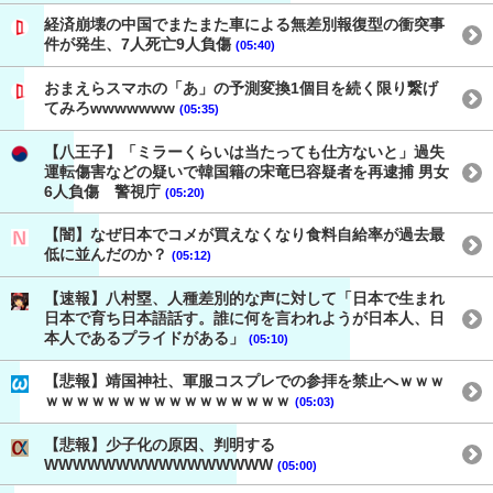
経済崩壊の中国でまたまた車による無差別報復型の衝突事
件が発生、7人死亡9人負傷
(05:40)
おまえらスマホの「あ」の予測変換1個目を続く限り繋げ
てみろwwwwwww
(05:35)
【八王子】「ミラーくらいは当たっても仕方ないと」過失
運転傷害などの疑いで韓国籍の宋竜巳容疑者を再逮捕 男女
6人負傷 警視庁
(05:20)
【闇】なぜ日本でコメが買えなくなり食料自給率が過去最
低に並んだのか？
(05:12)
【速報】八村塁、人種差別的な声に対して「日本で生まれ
日本で育ち日本語話す。誰に何を言われようが日本人、日
本人であるプライドがある」
(05:10)
【悲報】靖国神社、軍服コスプレでの参拝を禁止へｗｗｗ
ｗｗｗｗｗｗｗｗｗｗｗｗｗｗｗｗ
(05:03)
【悲報】少子化の原因、判明する
WWWWWWWWWWWWWWWW
(05:00)