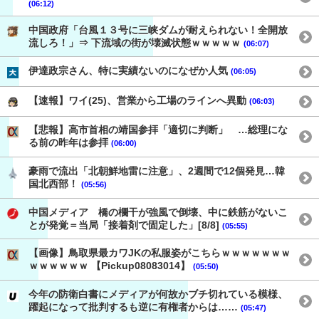
(06:12)
中国政府「台風１３号に三峡ダムが耐えられない！全開放
流しろ！」⇒ 下流域の街が壊滅状態ｗｗｗｗｗ
(06:07)
伊達政宗さん、特に実績ないのになぜか人気
(06:05)
【速報】ワイ(25)、営業から工場のラインへ異動
(06:03)
【悲報】高市首相の靖国参拝「適切に判断」 …総理にな
る前の昨年は参拝
(06:00)
豪雨で流出「北朝鮮地雷に注意」、2週間で12個発見…韓
国北西部！
(05:56)
中国メディア 橋の欄干が強風で倒壊、中に鉄筋がないこ
とが発覚＝当局「接着剤で固定した」[8/8]
(05:55)
【画像】鳥取県最カワJKの私服姿がこちらｗｗｗｗｗｗｗ
ｗｗｗｗｗｗ 【Pickup08083014】
(05:50)
今年の防衛白書にメディアが何故かブチ切れている模様、
躍起になって批判するも逆に有権者からは……
(05:47)