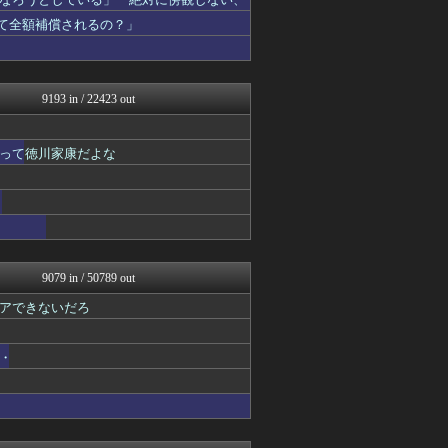
アルファルファモザイク＠ネ...
黒マッチョニュース
って全額補償されるの？」
投資ちゃんねる
みそパンNEWS
常識的に考えた
ネトウヨにゅーす
9193 in / 22423 out
国難にあってもの申す！！
にゅーすアルー！
かせまと！
って徳川家康だよな
かせまと！
アルファルファモザイク＠ネ...
日本第一！ニュース録
まとめたニュース
軍事・ミリタリー速報☆彡
もえるあじあ(･∀･)
U-1 NEWS.
9079 in / 50789 out
NEWSまとめもりー｜2c...
おーるじゃんる
アできないだろ
FX2ちゃんねる｜投資系ま...
U-1 NEWS.
・
watch＠２ちゃんねる
かせまと！
モナニュース
痛いニュース(ﾉ∀`)
常識的に考えた