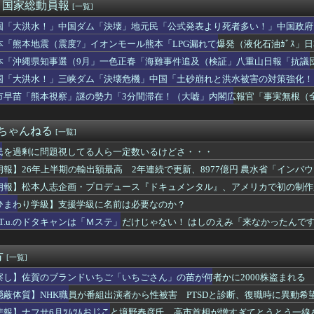
市内閣、在日外国人の生活保護にメス！！！！
)＜国家総動員報
[一覧]
楽しすぎワロタｗ
国「大洪水！」中国ダム「決壊」地元民「公式発表より死者多い！」中国政府
直などの「日本型教育」、アフリカ普及でユネスコと連携へ…エジプ...
動画も削除」台風13号「三峡ﾀﾞﾑ接近中」→
いったい何者なのか」 古代ゲノム研究が解き明かす現代人・縄文人...
本「熊本地震（震度7」イオンモール熊本「LPG漏れて爆発（液化石油ｶﾞｽ」
死ぬまで現役」宣言の真実：客寄せパンダか美談か、ネットの声を徹...
ビタ「遺族説明の虚偽を認める（営業部長発言」→
本「沖縄県知事選（9月」一色正春「海難事件追及（検証」八重山日報「抗議
GSIクレオス」が挑む次世代太陽電池…ペロブスカイトの対抗馬か...
者委員会「抗議団体の構成組織は日本共産党」→
国「大洪水！」三峡ダム「決壊危機」中国「土砂崩れと洪水被害の対策強化！
ランドいちご「いちごさん」の苗が何者かに2000株盗まれる
ダム「決壊」中国「現場封鎖！（空撮削除」→
寧報道官と自民党・小渕優子議員。そっくり説
市早苗「熊本視察」謎の勢力「3分間滞在！（大嘘」内閣広報官「事実無根（全
を示せ、財政が持たないと、史上最悪の首相を倒さなければならない...
」マスコミ「被災者証言で10秒！（印象操作」→
会、政府などに「多文化共生社会実現に向けた提言」を提出 「国は...
２ちゃんねる
[一覧]
民を過剰に問題視してる人ら一定数いるけどさ・・・
朗報】26年上半期の輸出額最高 2年連続で更新、8977億円 農水省「イン
」
朗報】松本人志企画・プロデュース『ドキュメンタル』、アメリカで初の制作
25ヶ国・地域で展開
ひまわり学級】支援学級に名前は必要なのか？
.A.T.u.のドタキャンは「Ｍステ」だけじゃない！ はしのえみ「来なかったんで
方
[一覧]
察し】佐賀のブランドいちご「いちごさん」の苗が何者かに2000株盗まれる
隠蔽体質】NHK職員が番組出演者から性被害 PTSDと診断、復職時に異動希
…異動できなかった理由、労組通じ申し入れで調査委設置
悲報】ナフサ6月ﾂﾑﾂﾑおじこと境野春彦氏、高市首相が憎すぎてとうとう一