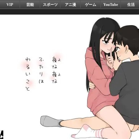
VIP
芸能
スポーツ
アニ漫
ゲーム
YouTube
生活