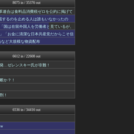
オレ的ゲーム速報＠刃
8075 in / 35376 out
ゴタゴタシタニュース
道改革連合は食料品消費税ゼロを公約に掲げて
みそパンNEWS
国難にあってもの申す！！
掲載するのを止める人は誰もいなかったの
まとめたニュース
「国は在留外国人を労働者と見ているが、
にゅーすアルー！
反日愚国 恨寓瘻
」「お金に清潔な日本共産党だからこそ信
かせまと！
缶など大規模な物資配布
理想ちゃんねる
NEWSまとめもりー｜2c...
あじあニュースちゃんねる
6612 in / 22608 out
軍事・ミリタリー速報☆彡
発…ゼレンスキー氏が非難！
大艦巨砲主義！
watch＠２ちゃんねる
常識的に考えた
断か？！
みそパンNEWS
モッコスヌ〜ン
国難にあってもの申す！！
刑！
まとめたニュース
U-1 NEWS.
/)；｀ω´)＜国家総動...
6536 in / 34416 out
NEWSまとめもりー｜2c...
おーるじゃんる
watch＠２ちゃんねる
ｗ
常識的に考えた