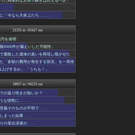
った商業的なお祭り騒ぎは控えるべき」
国難にあってもの申す！！
ふぇー速
に「今なら大炎上だろ……」
おーるじゃんる
ふぇー速
政経ワロスまとめニュース♪
21351 in / 83427 out
オレ的ゲーム速報＠刃
アルファルファモザイク＠ネ...
億円を表明
日本第一！ニュース録
6000件が漏えいした可能性」
理想ちゃんねる
キムチ速報
で腐敗した遺体の臭いを再現し嗅がせた
U-1 NEWS.
た「多額の費用が発生する状況」を一斉排
かせまと！
上げするわ」 「うちも！」
反日愚国 恨寓瘻
まとめたニュース
NEWSまとめもりー｜2c...
18957 in / 94232 out
ガハろぐNewsヽ(･ω･...
おーるじゃんる
での返り咲きが狙いか？
大艦巨砲主義！
ような情勢に……
watch＠２ちゃんねる
痛いニュース(ﾉ∀`)
意義そのものが不明で……
オレ的ゲーム速報＠刃
しまった結果……
アルファルファモザイク＠ネ...
りの某出演者が……
みそパンNEWS
常識的に考えた
国難にあってもの申す！！