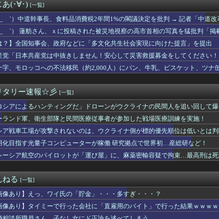
と暴走 勝手に人間のフリをしてサイバー攻撃を仕掛ける事件が相次...
(･∀･)
[一覧]
シー運転手が初証言 負傷生徒「海水死ぬほど飲んだ」「手を骨折し...
ビニ馬鹿にすんなよ」のオーナー夫婦、不起訴
 ´_ゝ`）中道幹事長、食料品消費税2年間1%の閣議決定を批判 → 記者「中
いちご「いちごさん」の苗2000株盗まれる [8/5]
たが？」→ 階猛氏「
 ´_ゝ`） 蓮舫さん、ｘに投稿された被災地視察の高市首相の写真を猛批判「
ーっておばさんの行くところでしょ」←マジか
」「あまりにも愕然としています」
は？】全国知事会、政府などに「多文化共生社会実現に向けた提言」を提出 
通称:ヒョガおじ）を徴兵して台湾に派遣するべきという風潮、徐々...
本人と同じ生活者」
え 〜 【韓国警察】侮辱容疑で韓国スターバックスに家宅捜索 ｢...
産党「日本共産党は中抜きしません！安心して災害救援募金をしてください！
が分からんのやけど
できる！」
十字、モロッコへの不法移民（約2,000人）にパン、牛乳、ビスケット、ツナ
の爆発､ガス管に残っていたLPガスが漏れたことが原因か 経産省...
コを愛する日常系女性YouTuber、ガチで体が終わる・・・
メモリに世界中から注文殺到！！！ １兆５０００億円で工場増築へ
リタリー速報☆彡
[一覧]
量子コンピューターが稼働 研究拠点で世界初…産総研など！
ロシアによるハンティングだ」ドローンがウクライナの民間人を追い回して爆
吉、徳川家康の中で大失敗しても謝ったら許してくれそうなのって徳...
ドタキャンは「Ｍステ」だけじゃない！ はしのえみ「来なかった...
ーランド軍、衛生部隊と民間医療従事者が参加した戦場医療訓練を実施！
材では頭に残らないわけだ…東大教授｢北欧が今､こぞって紙に回帰...
シア戦車工場が攻撃されないのは、ウクライナ側が標的優先順位は低いとは判
】支援学級に名前は必要なのか
後悔より周囲の攻撃が怖い…アラサー夫婦の本音
用化目指す光量子コンピューターが稼働 研究拠点で世界初…産総研など！
市内閣の支持率59.2% 先月調査から6.7ポイント下落・・...
レーシア航空のパイロットが「運び屋」に、麻薬密輸容疑で拘束…最高刑は死
ルが歌下手な理由
を投稿した理由はこれか」と拡散元の”賢さ”に批判が殺到中、自称...
中国ダム「決壊」地元民「公式発表より死者多い！」中国政府「住民...
んねる
[一覧]
「夫は日本で仕事、私と子供はマレーシア、夫は毎月会いに来る」←...
画像あり】えっ、ワイ氏の「貯金」・・・多すぎ・・・？
市長「特定外来生物クビアカは気持ち悪い虫だしそんな需要ないと思...
警の犯人射殺動画、全く撃ち殺す必要なかったｗｗｗｗｗｗｗｗｗｗｗ
画像あり】タイミーで行った会社に「直雇用のバイト」で行った結果ｗｗｗｗ
NINJA」 すばる望遠鏡の新しい観測装置が2026年夏から...
婚相談所職員さん、子なし女にド正論を述べてしまう…