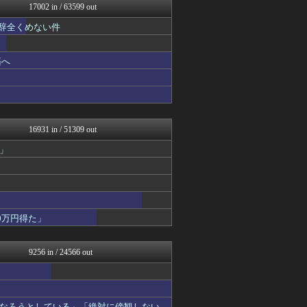
17002 in / 63599 out
軍事・ミリタリー速報☆彡
アルファルファモザイク＠ネ...
も辞全くめない件
ガハろぐNewsヽ(･ω･...
オレ的ゲーム速報＠刃
にゅーすアルー！
築へ
おーるじゃんる
政経ワロスまとめニュース♪
かせまと！
アルファルファモザイク＠ネ...
日本第一！ニュース録
16931 in / 51309 out
オレ的ゲーム速報＠刃
キムチ速報
」
U-1 NEWS.
まとめたニュース
理想ちゃんねる
NEWSまとめもりー｜2c...
とりのまるやき（保守）
0万円得た」
ふぇー速
ふぇー速
おーるじゃんる
9256 in / 24566 out
あじあニュースちゃんねる
watch＠２ちゃんねる
かせまと！
痛いニュース(ﾉ∀`)
なろうとしている」「絶対に傍観しない、