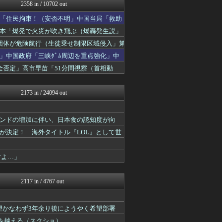
あじあニュースちゃんねる
2358 in / 10702 out
ふぇー速
「住民拘束！（安否不明」中国当局「救助
常識的に考えた
黒マッチョニュース
日本「爆発で火災が吹き飛ぶ（爆轟発生説」
モッコスヌ〜ン
団体が危険航行（生徒乗せ制限区域侵入」第
軍事・ミリタリー速報☆彡
」中国政府「三峡ﾀﾞﾑ周辺を重点強化」中
正義の見方
にゅーすアルー！
否定」高市早苗「51分間視察（首相動
とりのまるやき（保守）
もえるあじあ(･∀･)
2173 in / 24094 out
バウンドの増加に伴い、日本食の認知度が向
が決定！ 海外タイトル『LOL』として世
すよ…」
2117 in / 4767 out
望かなわず3年余り後にようやく希望部署
線を越える（スクショ）