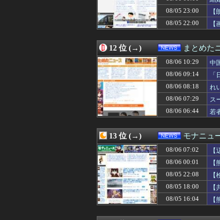
08/06 05:00
高市首相、飲食
08/05 23:00
08/06 05:00
「日本人の祖先は
【
08/06 05:00
【職場BBQ】
08/05 22:00
【
08/06 04:55
東京都町田市名物
08/06 04:41
ヤマダ電機の店員
08/06 04:41
マレーシア航空
12 位 (→)
まとめた
08/06 04:23
日本「熊本地震（
08/06 10:29
中
08/06 04:12
【消費税減税】
08/06 04:09
死去した有名作家
08/06 09:14
「
08/06 04:03
【画像】松本人志さ
08/06 08:18
れ
08/06 04:00
【気象】過去最高
08/06 07:29
08/06 04:00
【独身男性】顔
ス
08/06 03:55
医師解説…飲酒後
08/06 06:44
若
08/06 03:39
日本「沖縄県知事
08/06 03:17
世界初の超伝導
08/06 03:12
【悲報】ヒカル
13 位 (→)
モナニュ
08/06 03:05
一生独身だけど
08/06 07:02
【
08/06 03:03
【悲報】 週刊少
08/06 03:00
病院の屋上で患
08/06 00:01
【
08/06 03:00
【気象】冷たく湿
そ
08/05 22:08
【
08/06 03:00
【マクド】関西だ
ブ
08/05 18:00
【
08/06 02:55
【画像】福岡、こ
08/06 02:55
女「車で事故った
08/05 16:04
【
08/06 02:39
募金のピンハネ疑
い
08/06 02:13
元ジャングルポケ