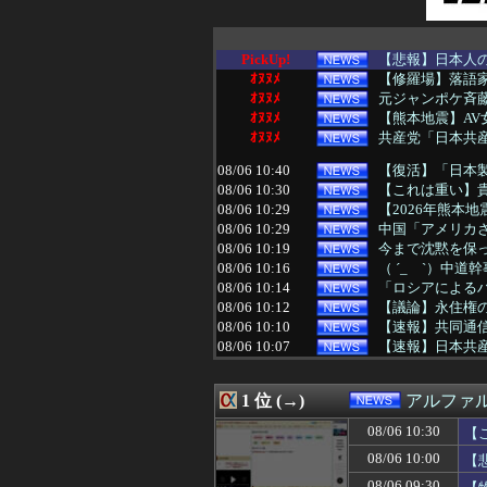
PickUp!
【悲報】日本人
ｵﾇﾇﾒ
【修羅場】落語
ｵﾇﾇﾒ
元ジャンポケ斉
ｵﾇﾇﾒ
【熊本地震】AV
ｵﾇﾇﾒ
共産党「日本共産
08/06 10:40
【復活】「日本製
08/06 10:30
【これは重い】貴
08/06 10:29
【2026年熊本
08/06 10:29
中国「アメリカさ
08/06 10:19
今まで沈黙を保っ
08/06 10:16
（ ´_ゝ`）中道
08/06 10:14
「ロシアによるハ
08/06 10:12
【議論】永住権の
08/06 10:10
【速報】共同通信
08/06 10:07
【速報】日本共産
08/06 10:03
移民を過剰に問
08/06 10:00
【悲報】セクシー
1 位 (→)
アルファ
08/06 10:00
【画像あり】え
08/06 10:00
北朝鮮、日本に
08/06 10:30
【
08/06 10:00
衆院選でほぼ全て
08/06 10:00
【
08/06 10:00
かつて650万部
08/06 09:59
【悲報】Goog
08/06 09:30