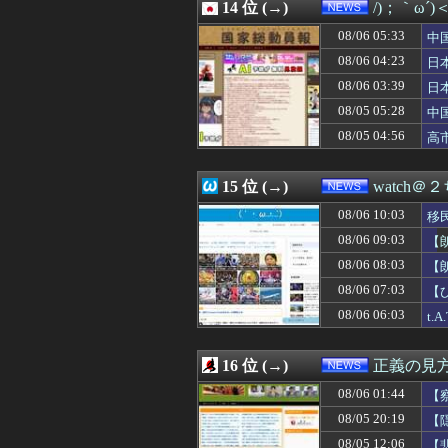
08/06 02:07
14 位 (→)
【ニュース】高
/)；｀ω´
08/06 02:04
無職ニート生活
08/06 05:33
中
08/06 02:00
学級会・掃除・日
隊
08/06 02:00
08/06 04:23
「日本人の祖先は
日
08/06 02:00
【59歳カズ】「
ハ
08/06 03:39
日
08/06 01:53
ガンプラ塗料の「
三
08/05 05:28
中
08/06 01:44
【察し】佐賀のブ
国
08/06 01:40
中国外務省・毛
08/05 04:56
高
08/06 01:38
鳩山由紀夫「財源
静
08/06 01:34
【は？】全国知事
15 位 (→)
watch＠
08/06 10:03
移
08/06 09:03
【
上
08/06 08:03
【
界
08/06 07:03
【
08/06 06:03
t
16 位 (→)
正義の見
08/06 01:44
【
08/05 20:19
【
へ
08/05 12:06
【