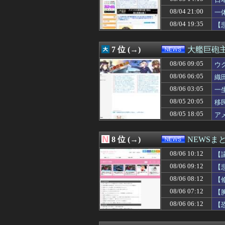
08/06 08:00
【悲報】人気チ
必
08/06 08:00
「外国人は日本人
08/04 21:00
一
08/06 08:00
【画像あり】タ
08/04 19:35
【
08/06 08:00
消費税減税「しっ
08/06 08:00
永住外国人の「
08/06 08:00
姚文元とは何者
7 位 (→)
大艦巨砲
08/06 07:55
北海道函館市 女
08/06 07:40
08/06 09:05
中国人男、スリ目
ウ
08/06 07:34
【為替相場】米A
08/06 06:05
織
08/06 07:33
【朗報】俺たち
08/06 03:05
一
08/06 07:30
【物議】倉田真
08/06 07:29
北朝鮮、日本に
08/05 20:05
移
08/06 07:29
スーツ着てるのに
08/05 18:05
ア
08/06 07:28
ロシア戦車工場が
08/06 07:19
（ ´_ゝ`） 
08/06 07:19
格安電気代のため
8 位 (→)
NEWSま
08/06 07:12
【胸熱】オート
08/06 10:12
08/06 07:10
【速報】病院の
【
08/06 07:06
【悲報】桐谷さん
08/06 09:12
【
08/06 07:05
反高市な自民党議
08/06 08:12
【
08/06 07:03
【ひまわり学級
08/06 07:03
エアコンのクリ
08/06 07:12
【
08/06 07:02
【辺野古転覆】同
08/06 06:12
【
08/06 07:00
アメリカ「日本
08/06 07:00
【兵庫】「原因は