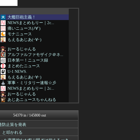
大艦巨砲主義！
NEWSまとめもりー｜2c...
痛いニュース(ﾉ∀`)
モナニュース
もえるあじあ(･∀･)
おーるじゃんる
アルファルファモザイク＠ネ...
日本第一！ニュース録
まとめたニュース
U-1 NEWS.
もえるあじあ(･∀･)
軍事・ミリタリー速報☆彡
NEWSまとめもりー｜2c...
おーるじゃんる
あじあニュースちゃんねる
watch＠２ちゃんねる
アルファルファモザイク＠ネ...
54379 in / 145800 out
投資ちゃんねる
痛いニュース(ﾉ∀`)
発防止策を発表
オレ的ゲーム速報＠刃
」と叩かれる
みそパンNEWS
かせまと！