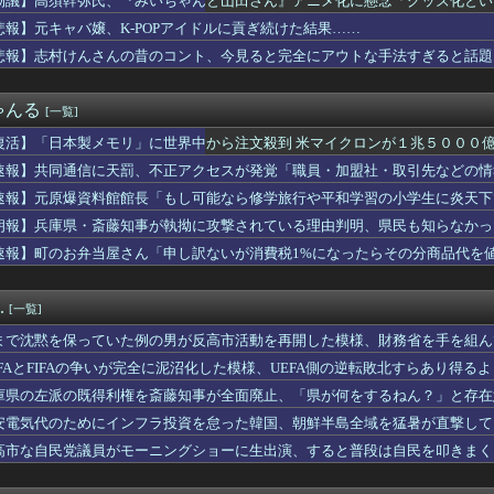
物議】高須幹弥氏、『みいちゃんと山田さん』アニメ化に懸念「グッズ化とい
「もし可能なら修学旅行や平和学習の小学生に腐敗した遺体の臭いを...
悲報】元キャバ嬢、K-POPアイドルに貢ぎ続けた結果……
続けた結果w
料館館長「もし可能なら修学旅行や平和学習の小学生に炎天下で腐敗...
悲報】志村けんさんの昔のコント、今見ると完全にアウトな手法すぎると話題
で就職してるんだけど・・・
ickup05154348】
が自信喪失してしまった原因が判明 → ………
ゃんる
[一覧]
に捨てた無職ベトナム人、安定の”在留資格なし”だった
氏、『みいちゃんと山田さん』アニメ化に懸念「グッズ化といった商...
復活】「日本製メモリ」に世界中から注文殺到 米マイクロンが１兆５０００
ンモール熊本」爆発の原因は漏れた液化石油ガスか…経産省、全国の...
速報】共同通信に天罰、不正アクセスが発覚「職員・加盟社・取引先などの情報
クロード ミュトス5｣などAIが指示なくサイバー攻撃 性能評...
】 韓国在住の日本人女性インフルエンサー ライブ配信中に死亡
速報】元原爆資料館館長「もし可能なら修学旅行や平和学習の小学生に炎天下
の争いが完全に泥沼化した模様、UEFA側の逆転敗北すらあり得...
」
朗報】兵庫県・斎藤知事が執拗に攻撃されている理由判明、県民も知らなかっ
男性の自信喪失の原因に 6割超が「人生の敗者」自認
速報】町のお弁当屋さん「申し訳ないが消費税1%になったらその分商品代を値
ない沖縄 〜 玉城デニーと書かれた横断幕を貼る人々、公職選挙法...
」に世界中から注文殺到、１兆５０００億円で工場増築へ
『完全終了』のお知らせ・・・・・
.
[一覧]
シに1匹300円の賞金をかけた高崎市、初日に1170匹持ち込...
斎藤知事が執拗に攻撃されている理由判明、県民も知らなかった「多...
まで沈黙を保っていた例の男が反高市活動を再開した模様、財務省を手を組ん
は日本とかいうやついるけどどういう理屈なの？
EFAとFIFAの争いが完全に泥沼化した模様、UEFA側の逆転敗北すらあり得る
期の輸出額最高 2年連続で更新、8977億円 農水省「...
員が番組出演者から性被害
庫県の左派の既得利権を斎藤知事が全面廃止、「県が何をするねん？」と存在
組出演者、NHK職員に性加害してPTSDに追い込み休職させてい...
安電気代のためにインフラ投資を怠った韓国、朝鮮半島全域を猛暑が直撃して
嬢、K-POPアイドルに貢ぎ続けた結果……
高市な自民党議員がモーニングショーに生出演、すると普段は自民を叩きまく
本の社会保障、岐路に 財源5兆円見通し立たず
月連続プラス 21年以来、6月1.6%
メリカが介入しないと日本円を守れない異常事態…高市首相の悲願｢...