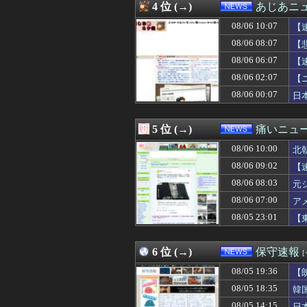
4 位 (→)
あじあニ
08/06 08:52
ポーランド軍、
08/06 08:50
【悲報】志村けん
08/06 10:07
【
08/06 08:43
清水アキラの息子
08/06 08:07
【
08/06 08:40
高市首相の消費減
08/06 06:07
08/06 08:40
高市早苗、また中
【
08/06 08:40
【速報】町のお弁
08/06 02:07
【
08/06 08:38
【悲報】共同通信
08/06 00:07
日
08/06 08:36
管理職は残業代
08/06 08:30
【画像】みい山作者
08/06 08:29
オンワードが貴
5 位 (→)
痛いニュース
08/06 08:20
『オッス！はるかち
08/06 08:20
【なぜ韓国にはキ
08/06 10:00
北
08/06 08:19
兵庫県の左派の既
08/06 09:02
【
08/06 08:18
れいわ信者「れい
08/06 08:03
08/06 08:13
熊本の八代民な
元
08/06 08:12
【修羅場】落語
08/06 07:00
ア
08/06 08:11
日経「おい、高
08/05 23:01
【
08/06 08:11
ふるさと納税っ
08/06 08:10
就職出来ないからYo
08/06 08:10
【速報】日本共産
6 位 (→)
保守速報
08/06 08:07
【悲報】ジャン
08/06 08:03
【朗報】松本人志
08/05 19:36
【
08/06 08:03
実質賃金、6カ
08/05 18:35
韓
08/06 08:03
元ジャンポケ斉
08/05 14:15
日