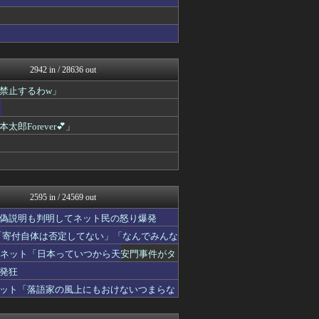
オレ的ゲーム速報＠刃
みそパンNEWS
モッコスヌ〜ン
国難にあってもの申す！！
理想ちゃんねる
軍事・ミリタリー速報☆彡
2942 in / 28636 out
/)；｀ω´)＜国家総動...
禁止するわw」
NEWSまとめもりー｜2c...
U-1 NEWS.
watch＠２ちゃんねる
orever💕」
常識的に考えた
モッコスヌ〜ン
国難にあってもの申す！！
/)；｀ω´)＜国家総動...
軍事・ミリタリー速報☆彡
NEWSまとめもりー｜2c...
2595 in / 24569 out
大艦巨砲主義！
偽説明も判明してネット民の怒り爆発
watch＠２ちゃんねる
オレ的ゲーム速報＠刃
「寄付自体は否定してない」「なんでみんな
常識的に考えた
…ネット「日本っていつから天安門事件がタ
モッコスヌ〜ン
発狂
まとめたニュース
国難にあってもの申す！！
ット「落語家の風上にもおけないつまらな
U-1 NEWS.
理想ちゃんねる