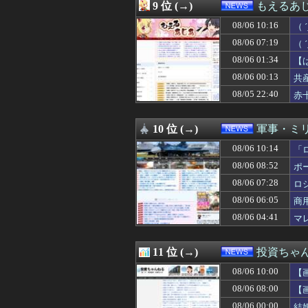
08/06 07:00
各社のAI、続々
9 位 (→)
もえるあじあ
08/06 07:00
辺野古転覆 タク
08/06 10:16
08/06 07:00
【栃木】「コン
（
08/06 06:55
佐賀県のブランド
い
08/06 07:19
（
08/06 06:44
若者「ディズニ
か
08/06 01:34
【
08/06 06:40
氷河期おじさん（
日
08/06 06:40
赤く染まってるね
08/06 00:13
共
08/06 06:33
コストコの良さ
頼
08/05 22:40
赤
08/06 06:13
イオンモール熊本
08/06 06:12
【恐怖】酒とタバ
08/06 06:07
【速報】日本製
10 位 (→)
軍事・ミ
08/06 06:05
商用化目指す光
08/06 10:14
「
08/06 06:05
織田信長、豊臣秀
08/06 06:03
t.A.T.u.の
08/06 08:52
ポ
08/06 06:00
そりゃデジタル教
08/06 07:28
ロ
08/06 06:00
【ひまわり学級
08/06 06:00
08/06 06:05
【子なし夫婦】
商
08/06 05:55
JNN世論調査 高
08/06 04:41
マ
08/06 05:46
【悲報】アイド
08/06 05:39
「すぐバレるデマ
08/06 05:33
中国「大洪水！」
11 位 (→)
投資ちゃ
08/06 05:12
【悲報】菊地亜美
08/06 10:00
【
08/06 05:10
【予算100万】
08/06 05:03
【動画】大阪府
08/06 08:00
【
08/06 05:00
【天文】その名は「
08/06 00:00
結