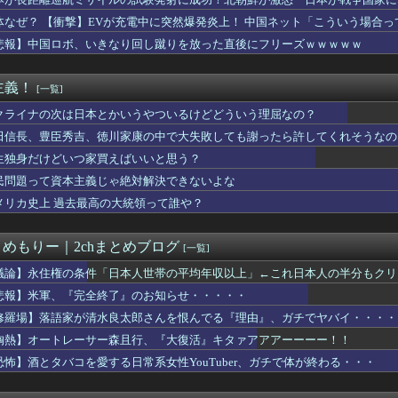
ケットが1秒で完売する理由、こういうことだったｗｗｗｗ
ず後悔させる」
と同じ生活者で、地域の担い手」…多文化共生実現への提言、全国知...
体なぜ？ 【衝撃】EVが充電中に突然爆発炎上！ 中国ネット「こういう場合
イミーで行った会社に「直雇用のバイト」で行った結果ｗｗｗｗｗ
悲報】中国ロボ、いきなり回し蹴りを放った直後にフリーズｗｗｗｗｗ
かりとした代替財源を示して」 自民・鈴木幹事長、党内の反対派に...
生活保護」回避狙った政府 許可要件の厳格化案を発表
か——四人組で唯一「筆」だけで権力を握った男
主義！
[一覧]
子高校生の首をシャーペンで刺す…41歳の男を現行犯逮捕 面識な...
的で日本入国か 山手線で女性から財布を盗む 捜査員に現行犯逮捕...
クライナの次は日本とかいうやついるけどどういう理屈なの？
DPは市場予想をやや下回るもドル円に大きな値動きなし 米イラン...
田信長、豊臣秀吉、徳川家康の中で大失敗しても謝ったら許してくれそうなの
のラ・ムー やっぱり安い！
生独身だけどいつ家買えばいいと思う？
由美さん「警官を非難する人間は、一体誰の命を守りたいのか」
警告。「戦犯国家に戻ろうとしている日本に軍事的選択肢を検討」
民問題って資本主義じゃ絶対解決できないよな
電車で何もしてない人のIQは79以下
メリカ史上 過去最高の大統領って誰や？
攻撃されないのは、ウクライナ側が標的優先順位は低いとは判断か？...
蓮舫さん、ｘに投稿された被災地視察の高市首相の写真を猛批判「掲...
にインフラ投資を怠った韓国、朝鮮半島全域を猛暑が直撃してしまっ...
とめもりー｜2chまとめブログ
[一覧]
レーサー森且行、『大復活』キタァアアアーーーー！！
屋上で「死神に扮して」患者をじっと見つめていた男性を逮捕
議論】永住権の条件「日本人世帯の平均年収以上」←これ日本人の半分もクリ
「人生かけて7億円貯めたのにガンで死ぬかも。もっと素直に遊べば...
悲報】米軍、『完全終了』のお知らせ・・・・・
員がモーニングショーに生出演、すると普段は自民を叩きまくりの某...
修羅場】落語家が清水良太郎さんを恨んでる『理由』、ガチでヤバイ・・・・
】支援学級に名前は必要なのか？
ーニングしてないやつｗｗｗｗｗｗｗｗ
胸熱】オートレーサー森且行、『大復活』キタァアアアーーーー！！
志社国際高の説明、嘘だらけだった…ヘリ基地反対協議会の虚偽説明...
恐怖】酒とタバコを愛する日常系女性YouTuber、ガチで体が終わる・・・
の円安ヤバくね？アジア経済に影響出るし。」
感電か」住宅の建築現場で男性作業員２人が死亡 ５０歳くらい 路...