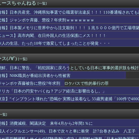
ュースちゃんねる
[一覧]
衛生部隊と民間医療従事者が参加した戦場医療訓練を実施！
さんの昔のコント、今見ると完全にアウトな手法すぎると話題に「今...
速報】日本共産党、沖縄県知事選で公職選挙法違反！！！ 110番通報されて
・清水良太郎さん死去で、落語家・柳家小はだが「いじめ」「暴行」...
悲報】ジャンポケ斉藤、懲役７年求刑ｗｗｗｗｗｗｗ
税1％、弁当店はまさかの"価格据え置き"宣言「値下げはしません...
国を挑発。731部隊の7月31日に国家情報局を設置してしまった...
速報】日本製メモリに世界中から注文殺到！！！ １兆５０００億円で工場増
当屋さん「申し訳ないが消費税1%になったらその分商品代を値上げ...
ニュース】高市内閣、在日外国人の生活保護にメス！！！！
「高市総理、避難所3分間の被災地熊本視察動画に批判！」 → 内...
本人の生活、たった10年で激変してしまったことが発覚・・・
出さなくていい←これおかしいだろ
、声優の花澤香菜さんをXでフォローwwwwwwwwwwwww...
重品の常時携行を義務付け
(ﾉ∀`)
[一覧]
ゃん』全巻「99円」セール！全3巻「1,584円」→「297...
ム姓が多いのか】 韓国の姓は250、日本は30万…歴史的背景を...
朝鮮、日本に警告。「戦犯国家に戻ろうとしている日本に軍事的選択肢を検討
得利権を斎藤知事が全面廃止、「県が何をするねん？」と存在意義そ...
速報】NHK職員が番組出演者から性被害
わ新選組は無くなったけど山本太郎は無くならないからね。山本太郎...
んやが家の中がある程度片付いたんやが
ジャンポケ斉藤被告に懲役7年求刑 ロケバスで性的暴行の罪
家が清水良太郎さんを恨んでる『理由』、ガチでヤバイ・・・・・
メリカ「日本の円安ヤバくね？アジア経済に影響出るし。」
市。消費税減税の強行は将来に禍根を残すゾ」
東京】“インプラント壊れた”恐喝か 実際は装着なし 55歳男逮捕「100件で400
て普通に働いてたら絶対した方が得なんか？
uTuberになった結果....
党、熊本地震被災者のホテル二次避難の成果はウチだとアレオレ詐欺...
[一覧]
ポケ斉藤、懲役７年求刑ｗｗｗｗｗｗｗ
企画・プロデュース『ドキュメンタル』、アメリカで初の制作が決定...
朗報】消費減税、閣議決定 来年4月から2年間1％に
月連続プラスｗｗｗ
国人インフルエンサー(49)、日本で次々と車に衝突 計7台巻き込み 八王子
藤被告に懲役7年求刑 ロケバスで性的暴行の罪
本が長距離巡航ミサイルの試験発射に成功！北朝鮮が激怒「日本が戦争国家に