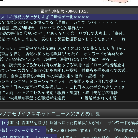
最新記事情報 - 08/06 10:51
の人生の難易度が上がりすぎて無理ゲー化ｗｗｗｗ
家が清水良太郎さんを恨んでる『理由』、ガチでヤバイ・・・・・
藤被告に懲役7年求刑 ロケバスで性的暴行の罪
女優の寄付に「汚い金やけどありがとう😊」リプして大炎上→「寄付...
党は中抜きしません！安心して災害救援募金をしてください！」「お...
メモリ」に世界中から注文殺到 米マイクロンが１兆５０００億円を...
重品を取りに店舗へ戻った従業員3人が死亡 オンワードが再発防止...
地震】7人犠牲のイオンモール熊本、避難後になぜ再入館? 生存し...
ぁ、調子乗ってるからお前らが頼ってる軍用中国ドローン輸出禁止す...
ていた例の男が反高市活動を再開した模様、財務省を手を組んでの返...
幹事長、食料品消費税2年間1%の閣議決定を批判 → 記者「中...
ンティングだ」ドローンがウクライナの民間人を追い回して爆発…ゼ...
条件「日本人世帯の平均年収以上」←これ日本人の半分もクリアでき...
に天罰、不正アクセスが発覚「職員・加盟社・取引先などの情報60...
党、沖縄県知事選で公職選挙法違反！！！ 110番通報されても辞...
題視してる人ら一定数いるけどさ・・・
女優さん、熊本へ300万円寄付するも「汚い金」「投稿するな」と...
ルファモザイク＠ネットニュースのまとめ
っ、ワイ氏の「貯金」・・・多すぎ・・・？
[一覧]
警告。「戦犯国家に戻ろうとしている日本に軍事的選択肢を検討」
これは重い】貴重品を取りに店舗へ戻った従業員3人が死亡 オンワードが再
の野党「消費税減税するので投票よろしく！！」→現在の野党「消費...
悲報】セクシー女優さん、熊本へ300万円寄付するも「汚い金」「投稿するな
を誇った「週刊少年ジャンプ」、発行部数が初の100万部割れ
leのエンジニア「最近AIで仕事がつまらなくなった」