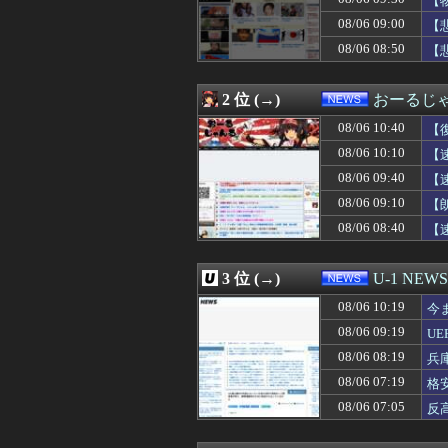
【
08/06 09:55
元原爆資料館館長
08/06 09:00
【
08/06 09:40
仕事を嫌々やり
08/06 08:50
08/06 09:40
【速報】元原爆資
【
08/06 09:39
兄貴と同じ会社
【P
08/06 09:38
【悲報】若年男性
2 位 (→)
おーるじ
08/06 09:30
女性を殺害し山
08/06 09:30
【物議】高須幹弥
08/06 10:40
【
08/06 09:29
【ＬＰＧ】「イオ
08/06 10:10
【
08/06 09:21
アンソロピックの｢
08/06 09:20
【聯合ニュース
08/06 09:40
【
08/06 09:19
UEFAとFIFA
い
08/06 09:10
【
08/06 09:15
株式投資、若年
除
08/06 08:40
【
08/06 09:15
むしろ守る人がい
08/06 09:14
「日本製メモリ
08/06 09:12
【悲報】米軍、
3 位 (→)
U-1 NEWS
08/06 09:10
特定外来カミキリム
08/06 09:10
【朗報】兵庫県・
08/06 10:19
今
08/06 09:05
ウクライナの次
08/06 09:19
U
08/06 09:03
【朗報】26年上半
08/06 09:02
08/06 08:19
【速報】NHK職
兵
08/06 09:00
NHKのとある番
08/06 07:19
格
08/06 09:00
【悲報】元キャバ
08/06 07:05
反
08/06 09:00
【消費減税】日
08/06 09:00
【実質賃金】6カ
08/06 08:55
プレジデント ア