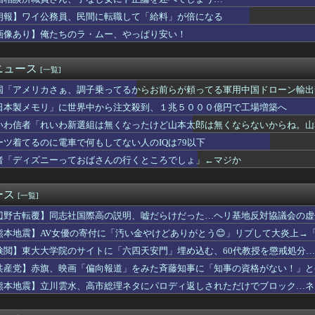
料品の消費税1％を閣議決定 ◯◯をチラつかせて財務省を黙らせる
いったい何者なのか」 古代ゲノム研究が解き明かす現代人・縄文人...
朗報】ワイ公務員、民間に転職して「給料」が倍になる
持っていくべき最強アイテムは？肉より喜ばれる意外なもの
画像あり】俺たちのラ・ムー、やっぱり安い！
「イチョウ」54本が一斉に枯れる 伐採した木に使った除草剤が根...
すっげぇ暇そうにしてたわ😭
のパイロットが「運び屋」に、麻薬密輸容疑で拘束…最高刑は死刑！
ニュース
[一覧]
震度7」イオンモール熊本「LPG漏れて爆発（液化石油ｶﾞｽ」日...
国「アメリカさぁ、調子乗ってるからお前らが頼ってる軍用中国ドローン輸出
農家、ガチで『悲鳴』を上げてしまう・・・・・
の遺作が予約開始、すると『信じられない問い合わせがあった』と書...
日本製メモリ」に世界中から注文殺到、１兆５０００億円で工場増築へ
ん、大勢の若いファンに囲まれてご満悦wwwwwwwwwwww...
いわ信者「れいわ新選組は無くなったけど山本太郎は無くならないからね。山本太郎F
21.0度、海の熱がエルニーニョ現象を激甚化させる理由
は悪くないのに結婚できない…ネット民の本音と自己責任論の逆説
ーツ着てるのに電車で何もしてない人のIQは79以下
の「締めのラーメン欲」の原因は？ 脳の錯覚と真実 [8/5]
者「ディズニーっておばさんの行くところでしょ」←マジか
選（9月」一色正春「海難事件追及（検証」八重山日報「抗議団体が...
量子熱機関…燃料もピストンもない量子エンジンが回った！
さん、落語の途中で『異常事態』が発生してしまう！！！！！
ース
[一覧]
いつ家買えばいいと思う？
辺野古転覆】同志社国際高の説明、嘘だらけだった…ヘリ基地反対協議会の虚
年ジャンプさん、最大発行部数653万部から急降下でついに100...
者を見つめる「死神」逮捕されるｗｗｗｗｗｗｗ
熊本地震】AV女優の寄付に「汚い金やけどありがとう😊」リプして大炎上→
った風「やませ」が近い将来「暖かいやませ」に変わるかも?最新の...
んな汚い言葉使えるの😭」被害者面して火に油を注ぐ
検閲】東大大学院のサイトに「六四天安門」埋め込む、60代教授を懲戒処分
け「マクド」呼ばわり、公式「マック」との断絶が示す地域文化の逆...
ーになったの？」
共産党】赤旗、映画「偏向報道」をみた斉藤知事に「知事の資格がない！」と
んなのが普通に走ってるｗｗｗｗｗｗｗｗｗｗｗｗｗｗｗｗｗｗｗｗ...
相手と付き合い始めました」 [8/5]
熊本地震】立川雲水、高市総理ネタにパロディ返しされただけでブロック…ネ
惑をかけられた某野党、「全額が被災地のために使用されます」と議...
人」
ットメンバーの斉藤慎二被告に懲役7年求刑 ロケバスで女性に性的...