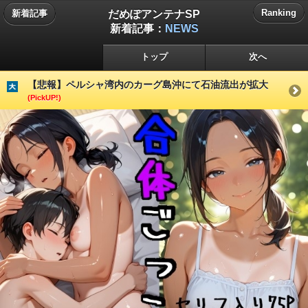
だめぽアンテナSP
Ranking
新着記事
新着記事：
NEWS
トップ
次へ
【悲報】ペルシャ湾内のカーグ島沖にて石油流出が拡大
(PickUP!)