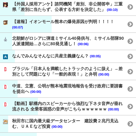
【外国人採用アンケ】諮問機関「差別、非公開答申」三重
県「差別に当たらず、公表する方針を決定した」
(00:10)
【速報】イオンモール熊本の爆発原因が判明！！！！
(00:07)
北朝鮮がロシアに弾道ミサイル40発供与、ミサイル部隊90
人派遣開始…さらに80発見通し！
(00:06)
なんでみんなそんなに共産主義嫌なん？
(00:05)
ブラジル「日本人を満載したトラックのように扱え」→差
別として問題になり「一般的表現！」と弁明
(00:00)
中道、立憲、公明が熊本地震現地報告を受け政府に要請書
を提出へ
(00:00)
【動画】駅構内のスピーカーから強烈な下ネタ音声が垂れ
流される 全乗客困惑の音声がこちらｗｗｗｗｗｗ
(00:00)
秋田市に国内最大級データセンター 建設費２兆円見込
む、ＵＡＥなど投資
(00:00)