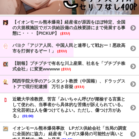
【イオンモール熊本爆発】経産省が原因をほぼ特定、全国
の大規模施設でガス供給設備の点検要請にまで発展する事
態に・・・【PICKUP】
(ｵﾇﾇﾒ)
パヨク「アジア人民、中国人民と連帯して戦おー！悪政高
市を打倒するぞー！」
(ｵﾇﾇﾒ)
【朗報】プチプチで有名な川上産業、社名を「プチプチ株
式会社」に変更wwwww
(ｵﾇﾇﾒ)
関西学院大学のアシスタント教授（中国籍）、ドラッグス
トアで現行犯逮捕 万引き容疑
(ｵﾇﾇﾒ)
近畿大学准教授、苦言「みいちゃん呼びが揶揄する言葉と
して使われ、当事者から具体的な苦痛が訴えられている。
文化芸術は人を傷つけてもよい。ただし、傷つけ方があ
る」
(01:00)
イオンモール熊本爆発事故 LPガス供給会社「当局の調査
に全面的に協力」 経産省「LPガス爆発の可能性が高いと