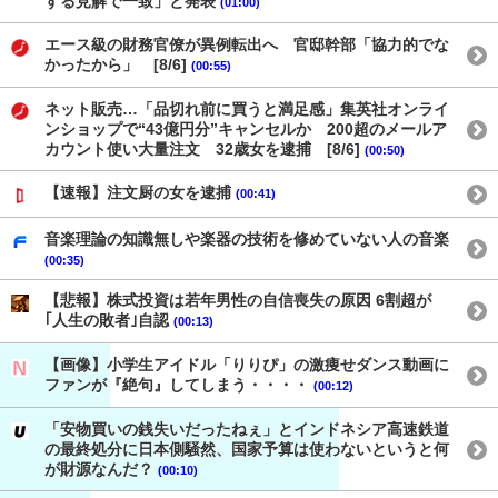
する見解で一致」と発表
(01:00)
エース級の財務官僚が異例転出へ 官邸幹部「協力的でな
かったから」 [8/6]
(00:55)
ネット販売…「品切れ前に買うと満足感」集英社オンライ
ンショップで“43億円分”キャンセルか 200超のメールア
カウント使い大量注文 32歳女を逮捕 [8/6]
(00:50)
【速報】注文厨の女を逮捕
(00:41)
音楽理論の知識無しや楽器の技術を修めていない人の音楽
(00:35)
【悲報】株式投資は若年男性の自信喪失の原因 6割超が
｢人生の敗者｣自認
(00:13)
【画像】小学生アイドル「りりぴ」の激痩せダンス動画に
ファンが『絶句』してしまう・・・・
(00:12)
「安物買いの銭失いだったねぇ」とインドネシア高速鉄道
の最終処分に日本側騒然、国家予算は使わないというと何
が財源なんだ？
(00:10)