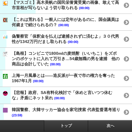
【マスゴミ】高木美帆の国民栄誉賞受賞の画像、敢えて高
市首相が写らないよう切り取られる
(00:00)
【これは荒れる】一般人には定年があるのに、国会議員は
何歳まで続けられるの？
(00:00)
偽警察官「保釈金を払えば逮捕されずに済むよ」３０代男
性が1342万円だまし取られる
(00:00)
【島根】コンビニで1800mlの麦焼酎（いいちこ）をズボ
ンのポケットに入れて万引き…54歳無職の男を逮捕 他の
商品は会計していた
(00:00)
上海一月風暴とは——造反派が一夜で市の権力を奪った
1967年1月
(00:00)
【悲報】政府、SA有料化検討で「休めと言いつつ休む
な」矛盾にネット呆れ
(00:00)
韓国警察、大韓サッカー協会を家宅捜索 代表監督選考巡り
(23:59)
トップ
次へ