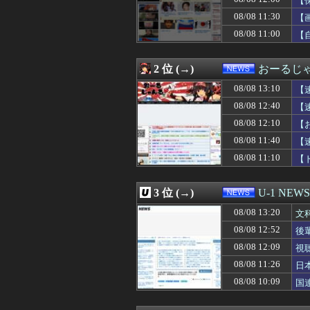
【
08/08 12:40
チケット確認にす
08/08 11:30
【
08/08 12:40
【速報】韓国サッ
08/08 11:00
08/08 12:38
【悲報】池袋パパ
【
08/08 12:35
【画像】安心系J
08/08 12:31
早稲田大学「学
2 位 (→)
おーるじ
08/08 12:30
【悲報】「美人す
08/08 12:30
【NASA開発】3
08/08 13:10
【
08/08 12:29
［社説］永住厳
08/08 12:40
【
08/08 12:24
こども家庭庁、
判
08/08 12:17
国税職員､税務調
08/08 12:10
【
08/08 12:12
マーチ→大手コンサ
08/08 11:40
【
08/08 12:12
【衝撃】有吉、
08/08 11:10
【
08/08 12:10
【おわった】三峡
性
08/08 12:09
視聴者に嫌がられ
08/08 12:08
【高市ガーｗ】研
3 位 (→)
U-1 NEWS
08/08 12:07
韓国メディア「幻
08/08 12:06
高市総理「物価上
08/08 13:20
文
08/08 12:05
太平洋戦争史振
08/08 12:52
後
08/08 12:03
【悲報】高市総理
08/08 12:03
08/08 12:09
【動画】中国の
視
08/08 12:01
パさん「平和を願
08/08 11:26
日
08/08 12:00
【保存版】火を
08/08 10:09
国
08/08 12:00
【悲報】ちいかわ
08/08 12:00
【政治】大石あき
08/08 12:00
飲食料品消費税1