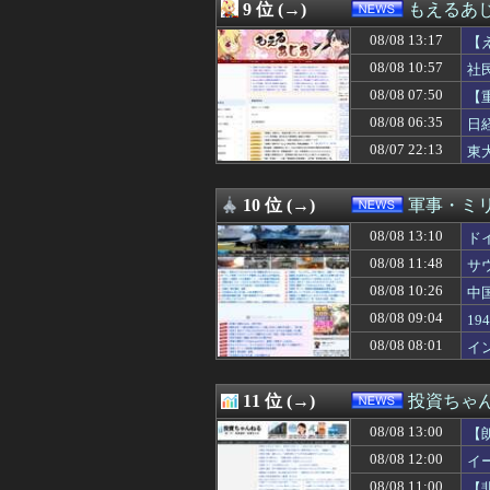
08/08 10:12
【謎】サウジ・
9 位 (→)
もえるあじあ
08/08 10:10
【速報】岐阜のF
08/08 13:17
08/08 10:09
国連が事実上の機
【
08/08 10:07
【速報】韓国サ
お
08/08 10:57
社
08/08 10:05
【朗報】Amazo
当
08/08 07:50
【
08/08 10:01
【動画】ショー
到
08/08 10:00
映画『アルマゲ
08/08 06:35
日
08/08 10:00
フリマ民「あと5
「
08/07 22:13
東
08/08 10:00
京大病院、脳腫瘍
08/08 10:00
【朗報】佐藤二
08/08 10:00
【税金】性加害の
10 位 (→)
軍事・ミ
08/08 10:00
財源なき減税、
08/08 13:10
ド
08/08 10:00
【静岡】結婚式の
08/08 09:55
韓国サッカー協会
08/08 11:48
サ
08/08 09:40
【悲報】任天堂
08/08 10:26
中
08/08 09:40
【イオンモール熊
08/08 09:30
08/08 09:04
【これは草】ショ
1
08/08 09:30
【江別リンチ殺
08/08 08:01
イ
08/08 09:29
【朗報】今年が
08/08 09:29
高市総理「物価上
08/08 09:21
システム障害でサ
11 位 (→)
投資ちゃ
08/08 09:20
『灼熱カバディ』全
08/08 13:00
【
08/08 09:15
そんな日本に何故
08/08 09:12
【驚愕】東京都
08/08 12:00
イ
08/08 09:04
「暴走族じゃない
08/08 11:00
【