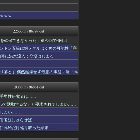
にゅーすアルー！
おーるじゃんる
ｗｗｗｗ
政経ワロスまとめニュース♪
ニュース30over
痛いニュース(ﾉ∀`)
22563 in / 86797 out
アルファルファモザイク＠ネ...
モッコスヌ〜ン
液を確保できなかった」※今回で4回目
日本第一！ニュース録
ンドン五輪は銅メダルはく奪の可能性「審
かせまと！
理想ちゃんねる
地帯に洪水流入で崩壊はじまる
かせまと！
NEWSまとめもりー｜2c...
り落とす 偶然起爆せず最悪の事態回避「高
おーるじゃんる
U-1 NEWS.
政経ワロスまとめニュース♪
19385 in / 96851 out
あじあニュースちゃんねる
FX2ちゃんねる｜投資系ま...
手男性研究者は……
大艦巨砲主義！
NSで活動するな」と要求されてしまい……
watch＠２ちゃんねる
まとめたニュース
しまい……
痛いニュース(ﾉ∀`)
の価値観に照らせば……
アルファルファモザイク＠ネ...
に高給だけ毟り取った結果……
ニュース30over
モナニュース
常識的に考えた