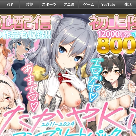
VIP
芸能
スポーツ
アニ漫
ゲーム
YouTube
生活