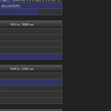
政経ワロスまとめニュース♪
かせまと！
約2200万円）
watch＠２ちゃんねる
アルファルファモザイク＠ネ...
オレ的ゲーム速報＠刃
常識的に考えた
9414 in / 56800 out
投資ちゃんねる
みそパンNEWS
痛いニュース(ﾉ∀`)
モッコスヌ〜ン
もえるあじあ(･∀･)
国難にあってもの申す！！
まとめたニュース
理想ちゃんねる
にゅーすアルー！
かせまと！
9349 in / 22961 out
おーるじゃんる
政経ワロスまとめニュース♪
アルファルファモザイク＠ネ...
オレ的ゲーム速報＠刃
日本第一！ニュース録
軍事・ミリタリー速報☆彡
かせまと！
反日愚国 恨寓瘻
正義の見方