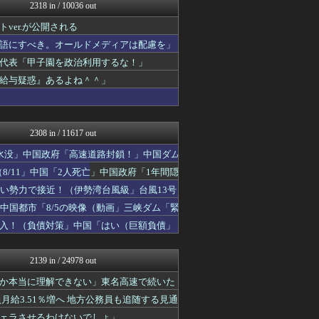
日本第一！ニュース録
2318 in / 10036 out
まとめたニュース
er.が公開される
反日愚国 恨寓瘻
NEWSまとめもりー｜2c...
語にすべき。オールドメディアは配慮を」
FX2ちゃんねる｜投資系ま...
代表「甲子園を政治利用するな！」
常識的に考えた
給与疑惑』あるよね＾＾」
ゴタゴタシタニュース
国難にあってもの申す！！
まとめたニュース
U-1 NEWS.
2308 in / 11617 out
水没」中国政府「高速道路封鎖！」中国ダム
8/11」中国「2人死亡」中国政府「1年間隠
い勢力で接近！（伊勢湾台風級」台風13号
中国都市「8/5の映像（動画」三峡ダム「緊
入！（負債対策」中国「はい（巨額負債」
2139 in / 24978 out
か本当に理解できない」東名高速で続いた
給3.51％増へ 地方公務員も追随する見通
ェラさせるわけないでしょ」