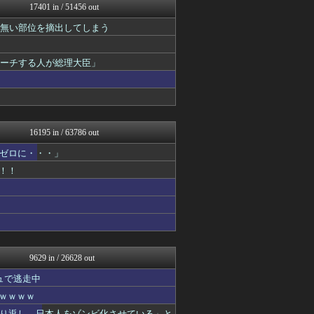
17401 in / 51456 out
ゴタゴタシタニュース
黒マッチョニュース
の無い部位を摘出してしまう
オレ的ゲーム速報＠刃
投資ちゃんねる
みそパンNEWS
ピーチする人が総理大臣」
ネトウヨにゅーす
モッコスヌ〜ン
国難にあってもの申す！！
ゆめ痛 -自動車まとめブロ...
軍事・ミリタリー速報☆彡
16195 in / 63786 out
にゅーすアルー！
オレ的ゲーム速報＠刃
ゼロに・・・」
おーるじゃんる
！！
政経ワロスまとめニュース♪
痛いニュース(ﾉ∀`)
アルファルファモザイク＠ネ...
モッコスヌ〜ン
日本第一！ニュース録
U-1 NEWS.
オレ的ゲーム速報＠刃
9629 in / 26628 out
キムチ速報
反日愚国 恨寓瘻
ュで逃走中
NEWSまとめもりー｜2c...
ｗｗｗｗｗ
おーるじゃんる
り返し、日本人をゾンビ化させている」と