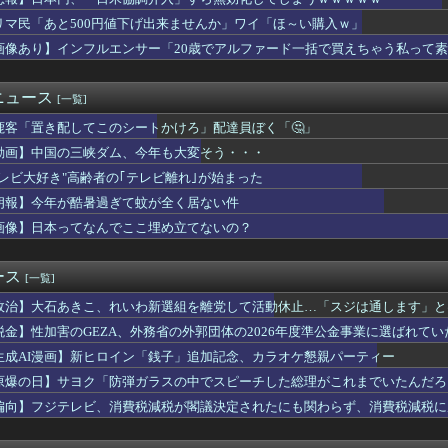
グアム島に上陸作戦を展開する米海兵隊を空撮！
う漫画読んだんやけど、何で山で修行しただけの子供達があんなに強...
リマ民「あと500円値下げ出来ませんか」ワイ「ほ～い購入ｗ」
産】従業員「退職」で倒産、5年連続で増加 過去最多ペースで推移...
画像あり】インフルエンサー「20歳でアルファード一括で買えちゃう私って
熊本】従業員の避難誘導で、社内規定に抵触か
ートスリーパー堀大輔氏、高須幹弥に医学的指摘され激昂→FXで億...
、外国人審判らへ性的接待疑惑→ロンドン五輪銅メダルはく奪の可能...
ニュース
[一覧]
た某国国営メディア、「日本の反撃能力が地域を不安定化させている...
鹿客「置き配してこのシートかけろ」配達員ぼく「🤔」
超脱税疑い 詐取金で競艇か、国税当局
人、お馴染みのフォントの使用料が年間6万から年間320万になっ...
動画】中国の三峡ダム、今年も大変そう・・・
てなんでここ埋め立てないの？
テレビ大好き"高齢者の｢テレビ離れ｣が始まった
いから 〜 小池百合子知事、今年も朝鮮人虐殺に追悼文送らず 関...
マーセールのチラシにPS5本体が載ってない
朗報】今年が酷暑過ぎて蚊が全く居ない件
ヒーがコンビニの『割引おにぎり』を買わない理由がこちらｗｗｗｗ
画像】日本ってなんでここ埋め立てないの？
ールドメディアでは、絶っっっっっ対に流れない動画
アカン。円高にしろ」←これなんでなんや
第5世代戦闘機「Su-57」の購入を見送りか！
ース
[一覧]
熊本県警がXで注意喚起 「泥酔者」通報頻発、これは地震被害の影...
政治】大石あきこ、れいわ新選組を離党して活動休止…「スジは通します」と
ンフルエンサー「20歳でアルファード一括で買えちゃう私って素敵」
昇を上回る賃上げを日本に定着させる」 →国家公務員月給3.51...
税金】性加害のGEZA、外務省の外郭団体の2026年度準公金事業に選ばれて
爆被害者の立場で同情を買おうとするのを止めろ」
群がってたの？」「右手で補助金もらいながら左手で反政府」
生成AI漫画】新ヒロイン「銭子」追加記念、カラオケ懇親パーティー
った男、自分の序文ごと消された
原爆の日】サヨク「防弾ガラスの中でスピーチした総理がこれまでいたんだろ
判炎上ｗｗｗｗｗｗｗｗｗｗｗｗｗｗｗｗｗ
てなかった！」→石破茂＆オバマ大統領も使ってました
拝 木原官房長官「ご自身で適切に判断」[8/7]
偏向】フジテレビ、消費税減税が閣議決定されたにも関わらず、消費税減税に
の分かりづらい記事でネット混乱！「特定技能2号に5年枠登場」を...
こと言ってない？」と財務官僚の増上慢っぷりに衝撃を受ける人が続...