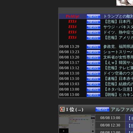
PickUp!
トランプとの敵
ｵﾇﾇﾒ
【悲報】日本円
ｵﾇﾇﾒ
サウジ・パキスタ
ｵﾇﾇﾒ
ドイツ、熱中症で
ｵﾇﾇﾒ
【悲報】アメリ
08/08 13:29
参政党、福岡県
08/08 13:23
ショートスリー
08/08 13:20
文科省が女性専用
08/08 13:17
【えｗ】韓国サッ
08/08 13:12
【悲報】テレビ
08/08 13:10
ドイツ空港のウク
08/08 13:10
【速報】日本赤十字
08/08 13:03
【悲報】結婚式の
08/08 13:00
【ネタバレ注意】
08/08 13:00
【朗報】ヒカキン
08/08 13:00
【文科省】女性研
08/08 13:00
財源なき減税、
1 位 (→)
アルファ
08/08 13:00
京大病院、手術ミ
08/08 12:59
馬鹿客「置き配し
08/08 13:00
【
08/08 12:55
東大調査「外国人
08/08 12:30
【
08/08 12:52
後輩記者に歩道橋
08/08 12:50
Amazonのアツ
08/08 12:00