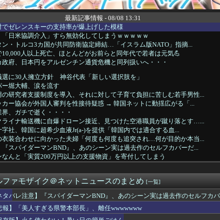
最新記事情報 - 08/08 13:31
対でゼレンスキーの支持率が爆上げした模様
、「日米協調介入」すら無効化してしまうｗｗｗｗｗ
ン・トルコ3カ国が共同防衛協定締結…「イスラム版NATO」指摘...
10,000人以上死亡、ほとんどがお前らと同年代で若者は元気💪
カ政府、日本円をアルゼンチン通貨危機と同列扱いへ・・・
議選に30人擁立方針 神谷代表「新しい選択肢を」
パー堀大輔、涙を流す
の研究者支援制度を導入、それに対して子育て負担に苦しむ若手男性...
カー協会が外国人審判を性接待疑惑 → 韓国ネットに動揺広がる「...
業界、ガチで逝く・・・・
ライナ輸送機に自爆ドローン接近、見つけた空港職員が蹴り落とす…...
社、韓国に超希少血液Jr(a-)を提供「韓国内では適合する血...
衣装合わせに向かった夫婦「何度も何度も追突され…何が目的か本当...
『スパイダーマンBND』、あのシーン実は過去作のセルフカバーだ...
なんと「実質200万円以上の支援物資」を寄付してしまう
究者支援に補助、１大学に年間５０００万円…出産・子育と両立でき...
揺らぐ信認 積極財政に「日本売り」危機 高市政権「悲願」に固執
ルファモザイク＠ネットニュースのまとめ
スで50代女性患者を「植物状態」に 脳腫瘍摘出手術で腫瘍の無い...
[一覧]
てこのシートかけろ」配達員ぼく「🤔」
ネタバレ注意】『スパイダーマンBND』、あのシーン実は過去作のセルフカ
受け入れ反対」大幅増 若い世代で多く [8/8]
悲報】「美人すぎる県警本部長」、離任wwwwwww
近くで呼び止められた元毎日新聞記者、「元毎日と名乗ってSNSで...
さMax！心も踊る「マンガ毎週末セール（50%還元）」2日目...