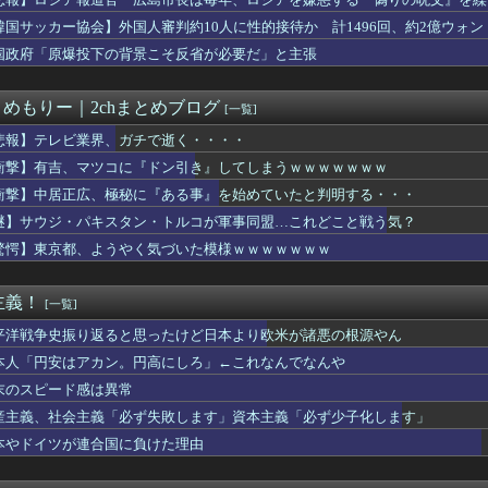
ゅう議員、熊本地震被災地で冷感ポンチョ配布 → 被災民の衝撃の...
張
配、一旦9月7日で終了へ
韓国サッカー協会】外国人審判約10人に性的接待か 計1496回、約2億ウォン（
ケ斉藤の弁護士「ロケバスには運転手いた。常識的に考えてフェラさ...
国政府「原爆投下の背景こそ反省が必要だ」と主張
ートは何度まで回っても広がらない？→270°まで可能と判明ｗｗ...
ら辞めろ。お前の代わりはいくらでもいる」→結果ｗｗｗｗｗｗｗｗ...
Spire』が初見でも上手い人は「再確認が少ない」「視野が...
とめもりー｜2chまとめブログ
[一覧]
、「日米協調介入」すら無効化してしまうｗｗｗｗｗ
れ反対」大幅増 東大調査、若い世代で多く
悲報】テレビ業界、ガチで逝く・・・・
猛暑と資金難に苦しむ
衝撃】有吉、マツコに『ドン引き』してしまうｗｗｗｗｗｗｗ
レ中「寝たほうが良い」でブチギレ→器具破壊の瞬間
衝撃】中居正広、極秘に『ある事』を始めていたと判明する・・・
ほ党首、国旗損壊罪に危機感「お子様ランチの日の丸は折っても破っ...
加盟への課題を関西外大教授に聞く 李大統領に「政治利用」の過去...
謎】サウジ・パキスタン・トルコが軍事同盟…これどこと戦う気？
高齢者の｢テレビ離れ｣が始まった
驚愕】東京都、ようやく気づいた模様ｗｗｗｗｗｗｗ
唐揚げ丼頼んだ
が全開放流。長江流域で深刻な洪水被害
ー「20歳でアルファード一括で買えちゃう私って素敵」
主義！
[一覧]
オン「ハビタとのやり取りは確認できず」も、抑止や社内ルール運用...
、Xリポスト欄が高市批判の「オールスター状態」で埋め尽くされて...
平洋戦争史振り返ると思ったけど日本より欧米が諸悪の根源やん
ラ、流行る。
本人「円安はアカン。円高にしろ」←これなんでなんや
のフォント、年間料金“53倍”かつ“更新毎に値上げ”のありえな...
末のスピード感は異常
去最低37% 25年度、コメ消費減響く
海軍の船が衝突で2人死亡、事故から約1年を経て公表…南シナ海で...
産主義、社会主義「必ず失敗します」資本主義「必ず少子化します」
の利益、めちゃくちゃ減る
本やドイツが連合国に負けた理由
る 〜 韓国サッカー協会、外国人審判らへ性的接待疑惑→ロンドン...
中に熊本地震発生…熊本総合病院の例のカメラ映像、ノーカットve...