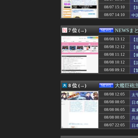
08/08 11:08
【動画】へずまり
主
08/08 11:04
Xの現在の収益分
08/07 15:10
【
08/08 11:03
【悲報】ジャンポ
08/07 14:10
中
08/08 11:00
【自由研究】スカ
08/08 11:00
会社「辞めたいな
08/08 11:00
『Slay the 
7 位 (→)
NEWSま
08/08 11:00
【悲報】日本円
08/08 11:00
08/08 13:12
「外国人受け入
【
08/08 11:00
甲子園出場校 
08/08 12:12
【
08/08 11:00
【堀大輔】筋ト
08/08 11:12
【
08/08 10:57
社民党 福島みず
08/08 10:55
韓国のCPTPP
08/08 10:12
【
08/08 10:54
"テレビ大好き"
08/08 09:12
【
08/08 10:43
ロケットナウで
08/08 10:40
中国、三峡ダム
08/08 10:40
インフルエンサ
8 位 (→)
大艦巨砲
08/08 10:40
【再入館問題】イ
08/08 12:05
08/08 10:38
【悲報】蓮舫さん
太
08/08 10:30
【朗報】見せブ
08/08 08:05
日
08/08 10:30
ゲーム業界ご用達
08/08 06:05
幕
08/08 10:29
【食料自給率】過
08/08 10:26
中国海警局と中国
08/08 00:05
共
08/08 10:17
【悲報】コメ卸
08/07 22:05
日
08/08 10:15
永久追放が待たれ
08/08 10:14
【必見動画】手術