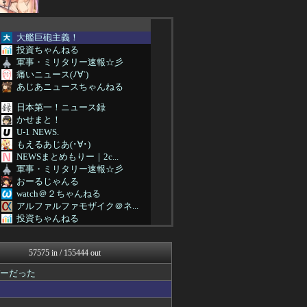
大艦巨砲主義！
投資ちゃんねる
軍事・ミリタリー速報☆彡
痛いニュース(ﾉ∀`)
あじあニュースちゃんねる
日本第一！ニュース録
かせまと！
U-1 NEWS.
もえるあじあ(･∀･)
NEWSまとめもりー｜2c...
軍事・ミリタリー速報☆彡
おーるじゃんる
watch＠２ちゃんねる
アルファルファモザイク＠ネ...
投資ちゃんねる
常識的に考えた
みそパンNEWS
57575 in / 155444 out
痛いニュース(ﾉ∀`)
まとめたニュース
バーだった
国難にあってもの申す！！
U-1 NEWS.
かせまと！