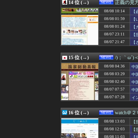
08/08 07:29
14 位 (→)
埼玉県戸田市議の
正義の見
08/08 07:26
配達員だが、日
08/08 10:14
【
08/08 07:25
みんな知ってた
08/08 07:12
08/08 01:59
【画像】イオン
【
08/08 07:06
最新の日本人が減
→
08/08 01:24
【
08/08 07:00
【財務省人事】エ
08/07 23:11
【
08/08 07:00
中国「日本は原
08/08 06:55
日本人はBYDの軽
08/07 21:47
【
08/08 06:44
ジャニが消えてJ
08/08 06:40
高値で米を大量に
15 位 (→)
/)；｀ω´
08/08 04:36
中
「
08/08 03:29
中
蔽
08/08 02:40
中
と
08/07 07:57
中
急
08/07 07:28
イ
イ
16 位 (→)
watch＠
08/08 13:03
【
約
08/08 12:03
【
し
08/08 11:03
【