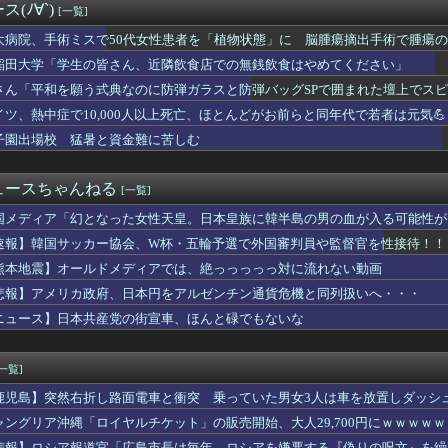
(ﾉ∀`)
[一覧]
これほど日本が好きなのか？中国ネット「中国を除いて、日本が嫌い...
市総理と面会決定も…発言不可、握手のみ 8月9日長崎の被爆体験...
大病院、手術ミスで50代女性患者を「植物状態」に 脳腫瘍摘出手術で腫瘍
、Xの誹謗中傷により自殺→記者「これ、インプレゾンビが誹謗中傷...
稲田大学「学生の皆さん、近隣飲食店での無銭飲食はやめてください」
ク←世界一の金持ちなのになんかあんまり「羨ましい」と感じない理由
市総理と面会決定も…発言不可、握手のみ 8月9日長崎の被爆体験...
さん「平和を願う式典なのに防弾ガラスと防弾バッグSPで囲まれた壇上でス
の水道哲学、ネタ元は宗教団体の無償労働だった
イツ、熱中症で10,000人以上死亡、ほとんどがお前らと同年代で若者は元気💪
「上級国民」神話の崩壊！1000ページの法解釈が明かす不逮捕の...
子園出場校 猛暑と資金難に苦しむ
いで逮捕 エジプト国籍の男性を不起訴処分 鳥取地検 [8/8]
過去最少の21%へ低下！タイムズ会員にアンケート
ン・トルコ3カ国が共同防衛協定締結…「イスラム版NATO」指摘...
ュースちゃんねる
[一覧]
のトマホーク試射を批判「周辺の安全保障上の脅威を口実に再軍備を...
ても車がヤバい事故動画、謎にバイク批判派が湧いてきて終わる
国メディア「幻となった女性天皇。日本皇族に韓半島の男の血が入る可能性が
、オイルマネー◯兆円が転がり込んでガチで東北最強へ
速報】韓国サッカー協会、W杯・五輪予選で外国審判員や監督官を性接待！！
こ前衆院議員、れいわ離党＆活動休止を発表 → 過去の「スジを通...
10,000人以上死亡、ほとんどがお前らと同年代で若者は元気💪
熊本地震】オールドメディアでは、絶っっっっっ対に流れない動画
あのっ…！よかったらホテル…」女「ぷっwww」
悲報】アメリカ政府、日本円をアルゼンチン通貨危機と同列扱いへ・・・
ェラで懲役7年求刑！刑法の「挿入」定義が招く衝撃の現実
ニュース】日本共産党の街宣車、ほんと碌でもないな
首相、秋の内閣改造で目論む「麻生支配からの脱却」…茂木敏充氏も...
”現代にふさわしい表現”に強制変更される事態が進行中、今の価値...
ES』全25巻すべて「50％ポイント還元」セール！8,930...
[一覧]
Gエンタ本社前でゴルフクラブを振り回し逮捕…韓国
 参政党、福岡県議選に30人擁立方針 神谷代表「新しい選択肢を...
鹿児島】突然右折し路面電車と衝突 乗っていた男女3人は車を放置しダッシ
広、極秘に『ある事』を始めていたと判明する・・・
ャングリア沖縄「ロイヤルチケット」の販売開始、大人29,700円にｗｗｗｗ
未遂】ウクライナ機に爆発物搭載ドローン接近→空港職員が蹴り落と...
悲報】ロシア報道官「広島市長は毎年、ロシアを嫌悪する『偽りの呪文』を繰