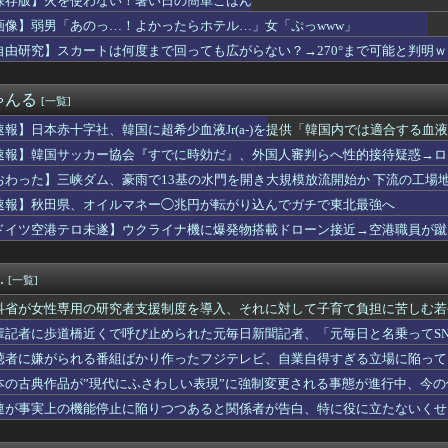
保存版】火を使わない！暑い日の簡単ごはん
ら応じずCAたちを突き飛ばした中国人22人を搭乗拒否。タイの航...
画像】弱男「あのっ…！よかったらホテル…」女「ぷっwww」
カー協会『すでに時効だ』、外国人審判らへ性的接待疑惑→ロンドン...
活刺殺事件、26歳の女性被告に懲役6年「司法の女割」批判が紛糾...
自由研究】スカートは何度まで回っても広がらない？→270°まで可能と判明
Cが作った林間カレーｗｗｗｗｗｗｗｗｗｗｗｗｗｗｗｗｗｗｗｗｗ...
生の皆さん、近隣飲食店での無銭飲食はやめてください」
ゃんる
[一覧]
ぎる県警本部長」、離任wwwwwww
,980円の冷感ポンチョ、-15℃の謳い文句にネット騒然
速報】日本赤十字社、韓国に超希少血液Jr(a-)を提供「韓国内では適合する血
格化で外国人の定着意欲をそぐな
速報】韓国サッカー協会『すでに時効だ』、外国人審判らへ性的接待疑惑→ロ
出国後の外国人に児童手当誤支給の件数「把握していない」
の国籍は日本、UAE、イラン」
査で知り合った資産家から約1億5000万円受け取り競艇につぎ込...
おわった】三峡ダム、豪雨で13基の水門を開き大規模放流開始か 下流の工場
ル内定ワイ、人生勝ち組ロードへwwwwwwwwwwwwwww...
速報】秋田県、オイルマネー◯兆円が転がり込んでガチで東北最強へ
マツコに『ドン引き』してしまうｗｗｗｗｗｗｗ
ドイツ空港テロ未遂】ウクライナ機に爆発物搭載ドローン接近→空港職員が蹴
ダム、豪雨で13基の水門を開き大規模放流開始か 下流の工場地帯...
能C4搭載していた」
る番組ばかり作ったフジテレビ、自業自得すぎる立場に陥ってしまい...
究者「防弾ガラスの中で平和式典スピーチした総理がこれまでいたん...
.
[一覧]
となった女性天皇。日本皇族に韓半島の男の血が入る可能性がゼロに...
昇を上回る賃上げを日本に定着させる」→国家公務員の月給大幅増額...
科省が女性専用の研究者支援制度を導入、それに対して子育て負担に苦しむ若
り返ると思ったけど日本より欧米が諸悪の根源やん
輩記者に歩道橋近くで呼び止められた元毎日新聞記者、「元毎日と名乗ってS
「物価上昇を上回る賃上げを日本に定着させる」 →国家公務員月給...
三峡ダム、今年も大変そう・・・
聴者に嫌がられる番組ばかり作ったフジテレビ、自業自得すぎる立場に陥って
う式典なのに防弾ガラスと防弾バッグSPで囲まれた壇上でスピーチ...
本の古典作品が”現代にふさわしい表現”に強制変更される事態が進行中、今
使わない！暑い日の簡単ごはん
連が事実上の機能停止に陥りつつあると関係者が告白、特に役に立たないくせ
作者さん、総額30億超の大豪邸を建てるｗｗｗｗｗｗｗｗｗｗｗｗ...
こ、れいわ新選組を離党して活動休止…「スジは通します」とは何だ...
％、10％の外食に「割高感」も 農家にも打撃の恐れ 政府、対策...