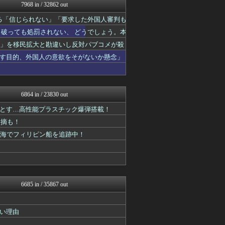
NEWSまとめもりー｜2c...
7968 in / 32862 out
おーるじゃんる
る「信じられない」「要求した外国人審判も
U-1 NEWS.
あじあニュースちゃんねる
破っても処罰されない、 どうでしょう。本
watch＠２ちゃんねる
場」を移民拡大と勘違いし反対パブコメが殺
痛いニュース(ﾉ∀`)
常識的に考えた
す目的、外国人の意欲をそがないか懸念」
投資ちゃんねる
オレ的ゲーム速報＠刃
アルファルファモザイク＠ネ...
モナニュース
6864 in / 23830 out
黒マッチョニュース
とす…高性能プラスチック爆弾搭載！
みそパンNEWS
国難にあってもの申す！！
指摘も！
オレ的ゲーム速報＠刃
ナ海でフィリピン船を追跡中！
おーるじゃんる
アルファルファモザイク＠ネ...
モッコスヌ〜ン
まとめたニュース
日本第一！ニュース録
理想ちゃんねる
6685 in / 35867 out
オレ的ゲーム速報＠刃
反日愚国 恨寓瘻
NEWSまとめもりー｜2c...
い理由
痛いニュース(ﾉ∀`)