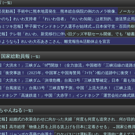
河合ゆうすけ氏、2027年8月の埼玉県知事選への立候補を表明
方
[一覧]
本人って意外なほどアホが多いなと思う
必見動画】手術中に熊本地震発生…熊本総合病院の例のカメラ映像、ノーカットv
のが常識 〜 【国際】韓国サッカーのイメージが墜落
の店頭に貼られた『ポケカの販売案内』が強気すぎると話題にｗｗｗｗ
いのち】れいわ支持者「『れいわ信者』『れいわ知能』は差別的。放送禁止用
り、外国人が増えた街市ランキングをご覧下さい→5位川口市、4位...
かわりにピッタリの名称が爆誕してしまうw
カミツキ悲報】甲子園でインドネシア人選手が始球式→日本保守党・百田尚樹
ース級の財務官僚・一松旬氏が“異例転出”へ 官邸幹部「協力的で...
悲報】テレ朝「れいわ、新党移行に伴い旧グッズ半額セール開催。でも『秘書
爆被害者の立場で同情を買おうとするのを止めろ」
EV「ラッコ」をどう見ているのか―中国メディア [8/7]
さようなら】れいわ大石あきこさん、離党報告&活動休止を宣言
POPがマシになるかと思ったら相変わらずお遊戯会やってて笑う
仕入れた米卸大手、米価下落によって決算が凄まじいことになってい...
)＜国家総動員報
[一覧]
国「大洪水！」三峡ダム「9門開放！（全力放流」中国都市「三峡沿線の道路
緊急放流に合わせて開門（土砂崩れ発生」→
国「衝突事故！（2025年」中国軍と中国海警局「ﾌｨﾘﾋﾟﾝ船の追跡中に衝突！（
」日本「隠蔽された事実報道！（2026年」→
国「大洪水！」三峡ダム「決壊危機」台風13号「三峡直撃確定」日本「最も強
15号「中国本土でぶつかり合う（前代未聞」→
国「台風接近！」台風13号「三峡直撃予測」中国「上流大洪水！（三峡上流」
放流（決壊危機」中国「下流大水害（震え声」→
ンドネシア「高速鉄道！」中国「大赤字！」インドネシア「運営会社の株式購
ンドネシア「700km延伸計画！（実質中止」→
２ちゃんねる
[一覧]
悲報】結婚式の衣装合わせに向かった夫婦「何度も何度も追突され…何が目的
1.7キロの追突
悲報】高市総理「物価上昇を上回る賃上げを日本に定着させる」 →国家公務員月
悲報】ジャンポケ斉藤の弁護士「ロケバスには運転手いた。常識的に考えてフ