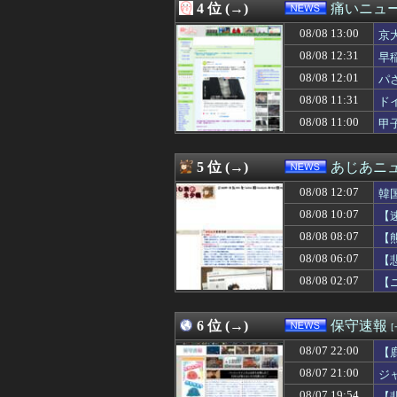
4 位 (→)
痛いニュース
08/08 12:00
なぜフランス人は
08/08 12:00
「非常に残念」高
08/08 13:00
京
08/08 12:00
インフルエンサー
08/08 12:31
早
08/08 12:00
イーロン・マス
08/08 12:01
08/08 12:00
「非常に残念」高
パ
08/08 12:00
「経営の神様」
08/08 11:31
ド
08/08 12:00
【池袋暴走事故】
08/08 11:00
甲
08/08 11:55
わいせつな行為疑
08/08 11:50
路上駐車経験率が
08/08 11:48
サウジ・パキスタ
5 位 (→)
あじあニ
08/08 11:40
中国、海上自衛隊
08/08 11:40
【動画】どう見
08/08 12:07
韓
08/08 11:40
【速報】秋田県
08/08 10:07
【
08/08 11:38
【悲報】大石あき
08/08 08:07
08/08 11:31
ドイツ、熱中症で
【
08/08 11:30
【画像】弱男「
08/08 06:07
【
08/08 11:30
【斉藤慎二】フ
08/08 02:07
【
08/08 11:29
【女性自身】高市
08/08 11:26
日本の古典作品が
08/08 11:20
『ろくでなしBLU
6 位 (→)
保守速報
08/08 11:20
日本人女性がY
08/08 11:15
玉石混交だろ 〜
08/07 22:00
【
08/08 11:12
【衝撃】中居正
08/07 21:00
ジ
08/08 11:10
【ドイツ空港テロ
08/07 19:54
【