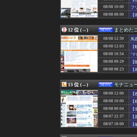
08/08 09:04
1944年7月、
08/08 10:00
08/08 09:03
「あずみ」とかい
フ
08/08 09:00
【従業員退職型倒
08/08 08:00
【
08/08 09:00
【イオンモール
08/08 09:00
【悲報】自称ショ
08/08 08:55
韓国サッカー協会
12 位 (→)
まとめた
08/08 08:39
専門家を舐めきっ
08/08 12:59
馬
08/08 08:29
税務署員1億円
08/08 08:28
【悲報】太鼓の達
08/08 12:03
【
08/08 08:23
【画像】日本っ
08/08 10:54
"
08/08 08:20
送る理由なんてな
08/08 09:29
08/08 08:13
【悲報】ゲオのサ
【
08/08 08:12
【衝撃】ヒコロ
08/08 08:23
【
08/08 08:07
【熊本地震】オ
08/08 08:05
日本人「円安は
08/08 08:01
インド、ロシアの
13 位 (→)
モナニュ
08/08 08:00
「深酒を控えて」
08/08 12:00
【
08/08 08:00
【画像あり】イ
08/08 08:00
高市総理「物価上
08/08 10:00
【
08/08 08:00
中国「日本は原
に
08/08 00:04
【
08/08 08:00
毛沢東語録を作
08/07 22:37
【
08/08 07:58
【動画】女性審
ん
08/08 07:55
高市総理の靖国参
08/07 18:00
【
08/08 07:50
【重要】時事通信
08/08 07:39
「さりげなく凄い