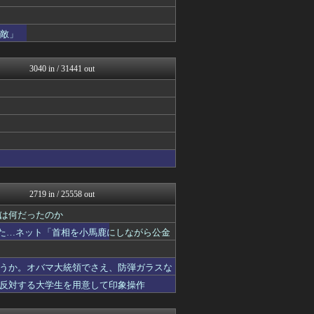
軍事・ミリタリー速報☆彡
watch＠２ちゃんねる
常識的に考えた
素敵」
みそパンNEWS
モッコスヌ〜ン
国難にあってもの申す！！
3040 in / 31441 out
U-1 NEWS.
日本第一！ニュース録
ガハろぐNewsヽ(･ω･...
まとめたニュース
反日愚国 恨寓瘻
理想ちゃんねる
NEWSまとめもりー｜2c...
あじあニュースちゃんねる
大艦巨砲主義！
軍事・ミリタリー速報☆彡
2719 in / 25558 out
常識的に考えた
は何だったのか
投資ちゃんねる
黒マッチョニュース
いた…ネット「首相を小馬鹿にしながら公金
痛いニュース(ﾉ∀`)
ネトウヨにゅーす
うか。オバマ大統領でさえ、防弾ガラスな
watch＠２ちゃんねる
国難にあってもの申す！！
反対する大学生を用意して印象操作
もえるあじあ(･∀･)
U-1 NEWS.