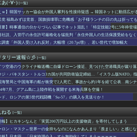
パキスタン・トルコが軍事同盟…これどこと戦う気？
(･∀･)
[一覧]
-2戦闘機に正体不明の大型ミサイル確認 迎撃火器回避を備えた1...
能停止に陥りつつあると関係者が告白、特に役に立たないくせに高給...
えｗ】韓国サッカー協会が外国人審判を性接待疑惑 → 韓国ネットに動揺広が
ッカー協会、W杯・五輪予選で外国審判員や監督官を性接待！！！！
かしい」「韓国以外の国にも要求しているのでは」
民党 福島みずほ党首、国旗損壊罪に危機感「お子様ランチの日の丸は折っても
n、汗が飛び散る灼熱の「マンガ毎週末セール（50%還元）」を...
にそうなのか」
重要】時事通信の分かりづらい記事でネット混乱！「特定技能2号に5年枠登
トスリーパー堀大輔、高須幹弥にブチギレ
 ※実際は3年で永住申請できた穴を塞ぐ改正
ドン』は正しかった？ 小惑星を内側から核爆破する地球防衛策
経社説、入管庁の永住許可厳格化を猛批判「永住外国人の生活保護受給をなく
00円値下げ出来ませんか」ワイ「ほ～い購入ｗ」
外国人を一時的な労働力ではなく、処遇改善などで定着を後押しすべき」
大調査「外国人受け入れ反対」大幅増（20.7pt増）、若い世代で増加幅大
手術でとんでもないミスをやらかし患者を植物状態に・・・お前らの...
朗さん、ハグを報告
GEZA、外務省の外郭団体の2026年度準公金事業に選ばれてい...
リタリー速報☆彡
[一覧]
揺らぐ信認 積極財政に「日本売り」危機 高市政権「悲願」に固執
イツ空港のウクライナ輸送機に自爆ドローン接近、見つけた空港職員が蹴り落
衣装合わせに向かった夫婦「何度も何度も追突され…何が目的か本当...
に外国人審判への性接待疑惑＝韓国ネット「信じられない」「要求し...
ウジ・パキスタン・トルコ3カ国が共同防衛協定締結…「イスラム版NATO」
キッズさん、「Aボタン長押し」に気づかず任天堂に修正させてしまう
国海警局と中国海軍の船が衝突で2人死亡、事故から約1年を経て公表…南シ
本】一転して話が変わってくる「従業員の避難誘導の証言が複数」イ...
ートスリーパー堀大輔さん、筋トレ中に「寝たほうが良い」と言われ...
944年7月、グアム島に上陸作戦を展開する米海兵隊を空撮！
人】主犯格19歳に無期懲役判決、ネット「死刑でいい」と激怒
ンド、ロシアの第5世代戦闘機「Su-57」の購入を見送りか！
酷暑過ぎて蚊が全く居ない件
昇を上回る賃上げを日本に定着させる」 →国家公務員月給3.51...
ービス停止の｢ドコモ･バイクシェア｣､奈良･広島･鹿児島でサー...
んねる
[一覧]
31巻すべて「50％ポイント還元」セール！10,801円分返...
朗報】ヒカキンなんと「実質200万円以上の支援物資」を寄付してしまう
しがみつく 〜 パヨク「日本が大嫌い 日本人の思考・性格が嫌い...
、ようやく気づいた模様ｗｗｗｗｗｗｗ
ーロン・マスク←世界一の金持ちなのになんかあんまり「羨ましい」と感じな
のにコルク半ヘルメットを被ってた」と因縁つけて暴行 少年らと父...
悲報】日本円、「日米協調介入」すら無効化してしまうｗｗｗｗｗ