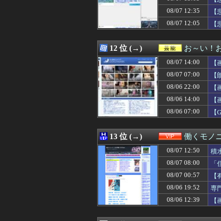
08/07 14:22
【原爆の日】サヨ
08/07 12:35
08/07 14:20
女の子「20歳
【
08/07 14:20
【朗報】ユニク
08/07 12:05
【
08/07 14:20
兄嫁に「旦那さん
08/07 14:20
【放送事故】アイ
08/07 14:19
久保史緒里ちゃ
12 位 (→)
お～い！
08/07 14:19
中国「日本は原
08/07 14:00
【
08/07 14:18
10年後には多数
08/07 14:18
【悲報】最近のキッ
08/07 07:00
【
08/07 14:18
【衝撃】Z新入
08/06 22:00
【
08/07 14:18
体を壊して働けな
08/06 14:00
08/07 14:16
社会人になって
【
08/07 14:16
たばこ１箱700
08/06 07:00
【
08/07 14:16
今まで彼女を雑に
08/07 14:15
まとめ見てたら、
08/07 14:15
ペットロスワイ
13 位 (→)
働くモノニ
08/07 14:14
私「さきに払って
08/07 12:50
積
08/07 14:12
彼氏の家で不倫
08/07 14:12
【警告】住宅ロ
08/07 08:00
「
08/07 14:11
イチローさん「
08/07 00:57
【
08/07 14:10
【泥沼】不倫し
08/06 19:52
専
08/07 14:10
【画像】グラド
08/07 14:10
中国政府「原爆
08/06 12:39
【
08/07 14:10
お前らがいまだ
08/07 14:10
【速報】パさん「