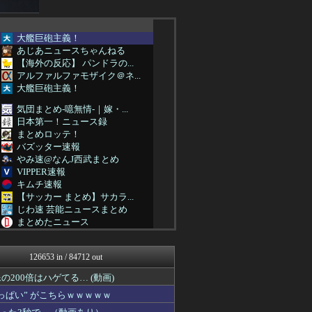
大艦巨砲主義！
あじあニュースちゃんねる
【海外の反応】 パンドラの...
アルファルファモザイク＠ネ...
大艦巨砲主義！
気団まとめ-噫無情-｜嫁・...
日本第一！ニュース録
まとめロッテ！
バズッター速報
やみ速@なんJ西武まとめ
VIPPER速報
キムチ速報
【サッカー まとめ】サカラ...
じわ速 芸能ニュースまとめ
まとめたニュース
ガハろぐNewsヽ(･ω･...
なんJ PRIDE
126653 in / 84712 out
QQQ(海外の反応)
まとめCUP
00倍はハゲてる… (動画)
AKB48タイムズ（AKB...
ぱい” がこちらｗｗｗｗｗ
広島東洋カープまとめブログ...
ゴールデンタイムズ