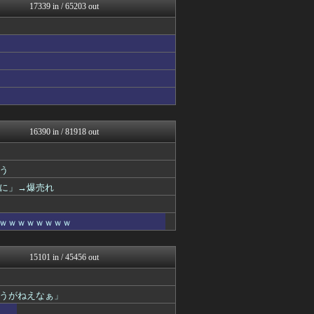
いたしん！
17339 in / 65203 out
【サッカー まとめ】サカラ...
鷹速@ホークスまとめブログ
なんJ PRIDE
おうまがタイムズ
アルファルファモザイク＠ネ...
気団まとめ-噫無情-｜嫁・...
【2ch】ニュー速クオリテ...
VIPPER速報
パチンコ・パチスロ.com
オーバージョイド！
16390 in / 81918 out
Red4 海外の反応まとめ
おにひめちゃんの監視部屋-...
修羅場ハザード -復讐・D...
う
なんじぇいスタジアム＠なん...
に」→爆売れ
漫画まとめ速報
日本第一！ニュース録
おにひめちゃんの監視部屋-...
ｗｗｗｗｗｗｗｗｗ
おにひめちゃんの監視部屋-...
まとめロッテ！
凹凸ちゃんねる 発達障害・...
15101 in / 45456 out
バズッター速報
U-1 NEWS.
ゲーム魔人
うがねえなぁ」
ふぇー速