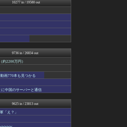
コノユビニュース｜みんなの...
10277 in / 19580 out
トレンドの通り道
ぶる速-VIP
なんJミュージアム
おにひめちゃんの監視部屋-...
あじあニュースちゃんねる
アルセウス速報＠ポケモンま...
修羅場ライフ速報
まにゅそく 2chまとめニ...
不思議.net - 5ch...
9736 in / 26834 out
約2200万円）
動画770本も見つかる
とに中国のサーバーと通信
9625 in / 23813 out
軍「え？」
wwww