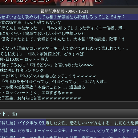
最新記事情報 - 08/07 15:31
せずいきなり攻められても相手が強国なら我慢しろってことですか？...
産党の街宣車、ほんと碌でもないな
行くんじゃなかった…」 日本を知ってしまったディズニー信者、帰...
日に食べたい！簡単でおいしい冷やし中華レシピ
侵攻できたとして、食糧どうすんだよ」大本営「現地調達」陸軍「え...
くなった理由がコレｗｗケーキ一人で食べてみじめって言われてた・...
とても払えず」 相次ぐ家賃値上げ、どうすれば
7日16:00～ ロッテ－巨人
負けてる女に「1万でどやw」と言い続けたらwwww
直球に強い打者ランキング
ーとUSJ、JKのダンス会場になってしまうｗｗｗｗｗ
韓国「信用赦免を何回やっても、何回やっても」⇒ 257万人赦...
モール熊本爆発事故「本当のことを…」遺族語る
ァ・ロックハートさん、エロすぎるｗｗｗ
女子高生、お前らに苦言ｗｗｗｗｗｗｗｗｗｗ
殺人事件、主犯格の川口被告(19)に無期懲役の判決
ぎ
ット
まま一口、鉄板焼きの店で頭を抱えた男「もう時間の匂いまで嗅ぎ分...
[一覧]
に毎回チップ10000渡してる→こうなるwww
閲覧注意】バイク事故で生還した女性、恐ろしいハゲ方をする… お前らの想像の2
B小栗有以ﾁｬﾝと伊藤百花ﾁｬﾝの 手作りお弁当が食べれるイベ...
神乳】脱いだら凄いボーイッシュ女子、ボーイッシュがどうでも良くなる ”おっ
下位転落で2軍由宇球場の移転先を考え始める。
8日は銀だこの日！先着88名に8個入りを88円で提供