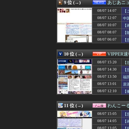
08/07 14:33
バイト先の元ヤン
9 位 (→)
あじあニ
08/07 14:32
【現状】ファブ
08/07 14:07
08/07 14:32
ホークス8月OPS
【
08/07 14:31
池上彰「コーラ
08/07 12:07
中
08/07 14:31
【復讐】絶対に「
08/07 10:07
【
08/07 14:30
【悲報】「自民党
08/07 14:30
【困惑】嫁の手帳
08/07 08:07
【
08/07 14:30
「片親の女だけ
08/07 06:07
【
08/07 14:30
【悲報】吉岡里
08/07 14:30
KEIZ守山店「近
08/07 14:30
ヒステリックな嫁
10 位 (→)
VIPPER
08/07 14:30
【海外の反応】な
08/07 15:20
【
08/07 14:29
好きなポケモン
08/07 14:29
従姉妹「条件のい
08/07 14:30
【
08/07 14:29
工藤公康←ドラフ
08/07 13:50
福
08/07 14:29
とある魔術の禁
08/07 14:29
08/07 13:01
【悲報】東京都民
居
08/07 14:28
職場の同僚と子
08/07 12:10
【
08/07 14:26
長期引きこもり
08/07 14:26
益田直也「僕個
08/07 14:26
【速報】熊本地震
11 位 (→)
わんこー
08/07 14:25
俺「ママッ！ママァ
08/07 15:05
【
08/07 14:25
西側からの手痛い指
08/07 14:25
【画像】遊戯王
08/07 14:05
【
08/07 14:23
ラーメン屋はさ
08/07 13:05
【