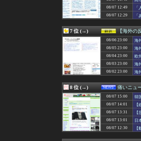
08/07 14:57
俺「ゲーム機どこ
08/07 14:56
インナーウェア市場
08/07 12:49
「
08/07 14:56
TOMORROWLA
け
08/07 12:29
「
08/07 14:56
偉人の発見をおし
08/07 14:56
Chut! By BRA
08/07 14:56
『デサント』「水
7 位 (→)
【海外の
08/07 14:55
【FF14】グル
08/07 14:55
08/06 23:00
【ハマスタバト
海
08/07 14:55
韓国陸軍 砲撃訓
08/05 23:00
海
08/07 14:51
【海外の反応】大
08/04 23:00
欧
08/07 14:50
「彼氏居ないんで
08/07 14:50
【祝】菅田将暉
08/03 23:00
海
08/07 14:46
【画像】お前ら
08/02 23:00
海
08/07 14:45
【速報】ホロライブ
08/07 14:45
◆朗報◆26/2
08/07 14:44
韓国人「大韓航空
8 位 (→)
痛いニュース
08/07 14:40
【朗報】野茂、
08/07 15:00
08/07 14:40
トランプ氏、「出
韓
08/07 14:40
【速報】SnowM
08/07 14:01
【
08/07 14:39
嫁「最近さ、家事
08/07 13:31
【
08/07 14:39
奈須きのこ「個人
08/07 14:36
【動画】熊本県知
08/07 13:01
日
08/07 14:35
【画像】女さん「
08/07 12:30
【
08/07 14:34
女さん「丁度い
08/07 14:33
【ｼｺ画像】女