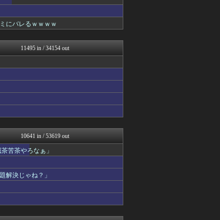
モナニュース
もみあげチャ～シュ～
なんじぇいスタジアム＠なん...
ミにバレるｗｗｗｗ
おにひめちゃんの監視部屋-...
アルファルファモザイク＠ネ...
坂道情報通～乃木坂46まと...
11495 in / 34154 out
まとめたニュース
おにひめちゃんの監視部屋-...
アニはつ -アニメ発信場-
NEWSぽけまとめーる
おにひめちゃんの監視部屋-...
ふぇー速
なんJ PRIDE
おにひめちゃんの監視部屋-...
鬼女の宅配便 - 修羅場・...
まとめCUP
10641 in / 53619 out
ふぇー速
滅茶苦茶やろなぁ」
浮気ちゃんねる
NEWSまとめもりー｜2c...
マニア・オブ・フットボール...
題解決じゃね？」
気団まとめ-噫無情-｜嫁・...
まとめ芸能＠美女画像まとめ...
保守速報
なんじぇいスタジアム＠なん...
おーるじゃんる