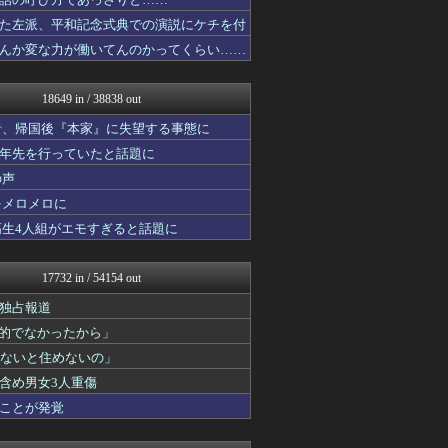
素敵な鬼女様
ファ板速報
た左派、平和記念式典での演説にケチを付
ファ板速報
んか変な力が働いてんのかってくらい……
ファ板速報
ファ板速報
ファ板速報
18649 in / 38838 out
馬鳥速報
ベイスターズNEWS
者、帰国後『本家』に失望する事態に
国難にあってもの申す！！
十年先を行っていたと話題に
ボールパーク速報 海外の反...
の声
かぞくちゃんねる
気団まとめ-噫無情-｜嫁・...
をメロメロに
なんJ PRIDE
高生4人組がエモすぎると話題に
アニゲー速報
WorldFootball...
海外の反応 お隣速報
17732 in / 54154 out
なんじぇいスタジアム＠なん...
にゅーすアルー！
独占報道
ラビット速報
力的でなかったから」
鬼女はみた -修羅場・恋愛...
わないと住めないの」
ゴールデンタイムズ
正義の見方
含め男女3人重傷
不思議.net - 5ch...
ことが発覚
筋肉速報
えっ!?またここのサイト?