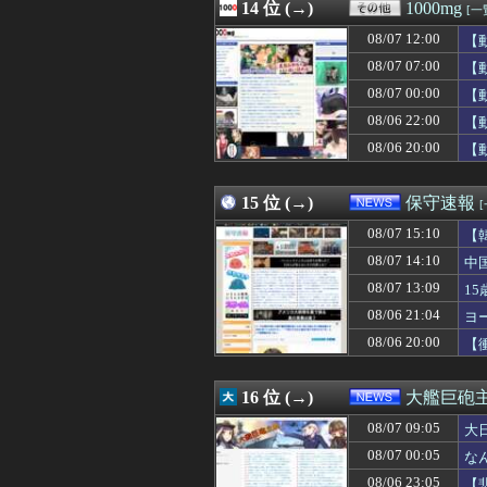
08/07 14:09
14 位 (→)
【事件】「声が出
1000mg
[一
08/07 14:09
【悲報】アメリカ
08/07 12:00
【
08/07 14:09
【画像】iPho
08/07 14:09
08/07 07:00
【画像】JC「妊娠
【
08/07 14:08
ナンパされやす
08/07 00:00
【
08/07 14:07
【ニュース】 韓
08/06 22:00
【
08/07 14:07
程々に強くて好
08/07 14:06
先月2人目が生ま
08/06 20:00
【
08/07 14:06
【動画】デブの喧
08/07 14:05
ジャンポケ斉藤の
15 位 (→)
保守速報
08/07 15:10
【
08/07 14:10
中
08/07 13:09
1
08/06 21:04
ヨ
08/06 20:00
【
16 位 (→)
大艦巨砲
08/07 09:05
大
08/07 00:05
な
08/06 23:05
【