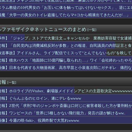
閲覧注意】メキシコの街中で生配信した結果…麻薬カルテルがやって来て、た
で大家さん、ガチで『深刻な状態』になってしまう・・・・
スラム教徒の10代男女の「お互いに体を触ってはいけないセ○クス」、逆にエ
も子供ができる可能性は5%ほどの体。その旦那が外で子供を作った...
イナ保険証に慣れてきたー？」
撮魔「大学一の美女のトイレ盗撮してたらマ○コから精液出てきたんだが…」
室外機、限界突破ｗｗｗｗｗ（画像あり）
テると知った日ｗ 嫁のiPhoneが証拠だらけだったんだがｗ...
ルファモザイク＠ネットニュースのまとめ
[一覧]
会】外国人審判約10人に性的接待か 計1496回、約2億ウォン...
なくなった途端に甘える娘wwww大学生の息子には直接仕送りして...
事件】「ジャンプ」ストアで大量注文→キャンセルか 業務妨害容疑で女逮捕
スト「原爆を二度と使わせてはならない」→リプ「もちろん中国の核...
悲報】「自民党内は消費減税反対が多数」との報道、自民議員の内部証言と食
の柔らかかった男が九州男児っぽくなっていく姿には衝撃
の孤独を知る剣持刀也の「絶対服従」という名のエンターテインメント
放送事故】アイドルさん、ライブ配信でミスって“とんでもないもの”を映し
アニメみたいな乳袋の女子高生ｗｗｗwｗｗｗｗｗｗｗｗ❤
ickup07092038】
悲報】積水ハウス「地面師に55億円騙し取られた…」ワイ「会社終わったや
だけ自己顕示欲が強いんだ」と左派が『高木美帆氏に送られた包丁セ...
画像】日本を代表する大物漫画家、高市早苗と小泉進次郎にガチギレ 痛烈な
膨大な量の兵器がある」トランプ大統領が主張…在庫枯渇の報道受け！
期生、すぐベロを「こう」やってシてしまうwwwwww
知らぬ財布を交番に届けた。その中の免許証を見た警察官から「これ...
速報
[一覧]
ーのおいなり巻（600円）、卑猥すぎて賛否両論ｗｗｗｗｗｗ(画...
香さん、水着グラビアにしれっと復帰してしまうｗｗｗｗｗｗｗ
速報】ホロライブのVtuber、劇場版メイドインアビスの主題歌決定wwwwwwww
メの赤ちゃんを放流した人、最悪の行動だと叩かれるｗｗｗｗ
朗報】ぐらんぶるのヒロイン、遂にデレるwwww
ご飯全部おにぎりにしてくれた。わずかにビオレ薬用ハンドソープの...
ム】アムロ「俺は前から、シャアのパートナーには包容力のある女性...
悲報】Z世代「求刑7年のジャンポケ斎藤は口封じに被害者殺した方が量刑軽か
平和式典 広島ゲートパークにて中核派がバリキッショい“ムカデ行...
速報】ワンピースの「世界に5種しかない飛行能力」発言の謎が解けるww..
が木村昴(葛飾区に住んでたこともある)になると思う人
像】今週の咲-Saki-、役満炸裂で大荒れwwww.
ール「第3弾」
美さん
ュージョンカップ」のミッションは融合しないといけないんですか？