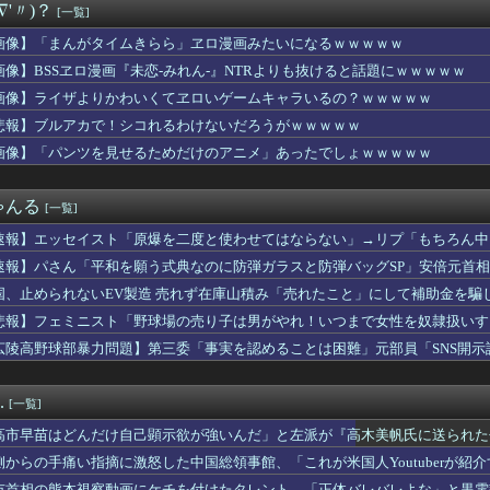
∇'〃)？
[一覧]
女性トレーナーでも運命の対比が美しい…【スタブロ第63話】
ロ一番しょうゆ味、圧倒的に人気なしｗｗｗｗｗｗｗｗｗｗ
画像】「まんがタイムきらら」ヱロ漫画みたいになるｗｗｗｗｗ
に慣れ過ぎると後が怖い…TP半額キャンペーンが待ち遠しいわね
画像】BSSヱロ漫画『未恋-みれん-』NTRよりも抜けると話題にｗｗｗｗｗ
ントで弱っている提督にご奉仕鹿島描いたでち
手Vじゃなくてお隣に入る人って謎じゃない？
画像】ライザよりかわいくてヱロいゲームキャラいるの？ｗｗｗｗｗ
、Ｗ杯アジア予選で外国人審判員に性的接待か…韓国放送局が独占報...
悲報】ブルアカで！シコれるわけないだろうがｗｗｗｗｗ
を送ってる。それを兄嫁がご近所さんに売ってた。私「お母さんいる...
画像】「パンツを見せるためだけのアニメ」あったでしょｗｗｗｗｗ
ならどの戦隊が一番かは意見が分かれるだろうけど
YouTuberになったら文々ハローYouTube! どう...
出しに来たりもするが、爺ちゃんの俺には来ようが来まいがどっちで...
ゃんる
[一覧]
態でバフ受けれる受けれないが困る
おうぜ」俺「おうｗ」→豚山
速報】エッセイスト「原爆を二度と使わせてはならない」→リプ「もちろん中
んが寝てる……」
速報】パさん「平和を願う式典なのに防弾ガラスと防弾バッグSP」安倍元首
F2026 Liella!声優が3人も
れる
越したい」
国、止められないEV製造 売れず在庫山積み「売れたこと」にして補助金を騙
生暴行死 “主犯格”の特定少年・川口侑斗被告に「無期懲役」の判...
悲報】フェミニスト「野球場の売り子は男がやれ！いつまで女性を奴隷扱いす
、大変なことになってるって...
広陵高野球部暴力問題】第三委「事実を認めることは困難」元部員「SNS開
1万円です」日経平均2026「6万円です」←これは年収爆上が...
償請求訴訟を起こす方針
ンプ」ストアで大量注文→キャンセルか 業務妨害容疑で女逮捕
ト…新東名でキャンピングカーが中央分離帯に衝突し横転
.
[一覧]
ら『履歴書ってどう書けばいいですか』と相談された」その時点で船...
「このアニメ、殺し合ってたのに急にキス」
高市早苗はどんだけ自己顕示欲が強いんだ」と左派が『高木美帆氏に送られた
ク事故で生還した女性、恐ろしいハゲ方をする… お前らの想像の2...
とがない」と言い張るも……
側からの手痛い指摘に激怒した中国総領事館、「これが米国人Youtuberが
を受け被災者の製品修理は無償対応（災害救助法適用地域） 義援金...
……
市首相の熊本視察動画にケチを付けたタレント、「正体バレバレよな」と黒電