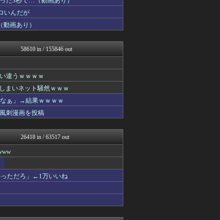
った3秒で…（動画あり）
NEWSまとめもりー｜2c...
ロいんだが
浮気ちゃんねる
（動画あり）
キニ速
mashlife通信
気団まとめ-噫無情-｜嫁・...
58610 in / 155846 out
保守速報
気団まとめ-噫無情-｜嫁・...
おーるじゃんる
い違うｗｗｗｗ
おうち速報
トレンドの通り道
てしまいネット騒然ｗｗｗ
なんJミュージアム
ろなぁ」→結果ｗｗｗｗ
U-1 NEWS.
風刺漫画を投稿
軍事・ミリタリー速報☆彡
乃木坂46まとめ 乃木りん...
修羅場ライフ速報
26418 in / 63517 out
不思議.net - 5ch...
女子アナお宝画像速報－5c...
ww
わんこーる速報！
子育てちゃんねる
最強ジャンプ放送局
っただろ」←1万いいね
正義の見方
おたくみくす 声優まとめ
ニュー速VIPブログ(`･...
いたしん！
遊戯王マスターデュエルまと...