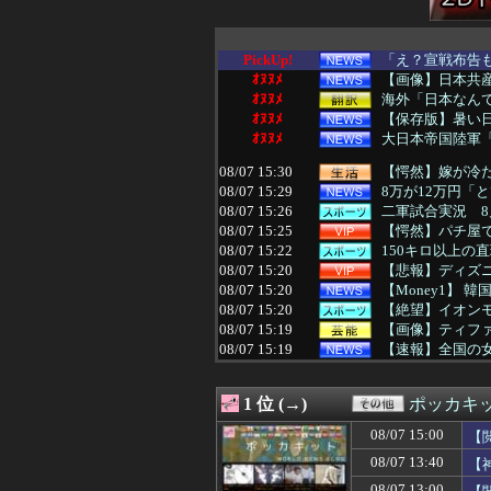
PickUp!
「え？宣戦布告も
ｵﾇﾇﾒ
【画像】日本共
ｵﾇﾇﾒ
海外「日本なんて
ｵﾇﾇﾒ
【保存版】暑い
ｵﾇﾇﾒ
大日本帝国陸軍「
08/07 15:30
【愕然】嫁が冷た
08/07 15:29
8万が12万円「
08/07 15:26
二軍試合実況 8月
08/07 15:25
【愕然】パチ屋で
08/07 15:22
150キロ以上の
08/07 15:20
【悲報】ディズニ
08/07 15:20
【Money1】 
08/07 15:20
【絶望】イオン
08/07 15:19
【画像】ティフ
08/07 15:19
【速報】全国の
08/07 15:19
北海道江別大学生
08/07 15:16
Z世代の学力低す
1 位 (→)
ポッカキ
08/07 15:15
わさびの塊をその
08/07 15:15
デリヘルでオキニ
08/07 15:00
【
08/07 15:13
【朗報】🍱 AK
08/07 13:40
【
08/07 15:13
カープファン最
08/07 15:12
【朗報】明日8月
08/07 13:00