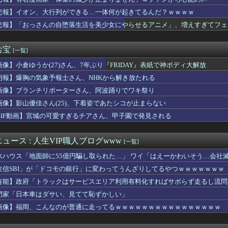
ク「スピーチする人が全員この防弾ガラスなのでしょうか。高市だけ...
でアルファードを残クレじゃなくて一括で買えちゃう私って素敵」
悲報】イオン、大行列ができる…一体何が起きてるんだ？ｗｗｗｗ
ロ式の置くだけセルフレジ、スーパーにも導入へ
悲報】「おっさんの自堕落生活を美少女にやらせるアニメ」、増えすぎてフェ
て色盲なんでしょ。よく２人目まで作ったわね。子供が可哀相だと ...
ドルさん、ライブ配信でミスって“とんでもないもの”を映してしま...
ん、浴衣が似合いすぎる！！！【乃木坂46】
お宝
[一覧]
爆被害者の立場で同情を買おうとするのを止めろ」
画像】小倉ゆうか(27)さん、7年ぶり『FRIDAY』表紙で神ボディ大解放
派になっていそうなことpart２
ズ「Youtubeの10分動画を倍速で見るぞ！効率効率ゥー！...
朗報】爆胸の気象予報士さん、NHKから解き放たれる
社員、意地でも9月の社員旅行の計画をやらない・・・・・
画像】ブランチリポーターさん、阿波踊りでワキ祭り
くなり自宅療養中。一週間前、階下に明るい家族が引越してきてから...
急に利用頻度が増える用語ｗ
画像】影山優佳さん(25)、下着姿であたシコが止まらない
円台突入へｗｗｗｗｗｗｗｗｗｗ
GIF動画】宮城の可愛すぎるチアさん、甲子園で発見される
扱ってきたけど嫁には超えゃいけない一線があるように思う。その緊...
ＮＨＫ払ってない人がフルボッコだった。それを見て...
、寂しさに耐えかねて猫カフェに行った結果ww
ュース : 人生VIP職人ブログwww
[一覧]
おくね！お会計4430円だったよ！」さて、この時いくら私に渡す...
水ハウス「地面師に55億円騙し取られた…」 ワイ「はえーかわいそう…会社
してる私。彼氏にキスしていたらいないはずの彼の嫁がいた。
ーン、ガチでヤバくなるぞ・・・・・
住信SBI」が「ドコモの銀行」に変わってうんざりしてるやつｗｗｗｗｗｗｗ
僕は本を読まない。好きなアニメはドラゴンボール」【海外の反応】
有能】政府「トラックはサービスエリア利用有料化すればサボらず走るし流問
た夫が逆ギレｗ 調停まで持ち込もうとしている現状がヤバすぎｗｗｗ
門家「日本車はダサい、見てて恥ずかしい」
ル東雲うみ、水着が食い込んだ横尻がHすぎる
投下の背景こそ反省が必要だ」と主張
画像】福岡、こんなのが普通に走ってるｗｗｗｗｗｗｗｗｗｗｗｗｗｗｗｗ
にやってるスーファミのゲーム
平和を願う式典なのに防弾ガラスと防弾バッグSP」安倍元首相の悲...