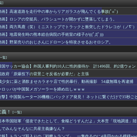
るようになるツボがある」女性へのわいせつな行為で音楽クリエイタ...
覧]
の小売でPS5コーナーの撤退準備、はじまる
動画】高速道路を走行中の車からリアガラスが飛んでくる事故(ﾟoﾟ)
neSE、女子高生を追い詰めてしまう・・・
しちゃったぁ…あたしまだJCだよー(ﾊﾟｼｬｰ」
動画】ロシアの空挺兵、パラシュートが開かずに墜落してしまう。
い人の特徴
動画】両方馬鹿（笑）ミニストップでトラックと衝突したドラレコが（ノ∇`）
国が熊本被災地に水を支援 ⇒ トイレの水にｗｗｗｗｗｗｗ
動画】地震発生時の熊本総合病院の手術室の様子が(((ﾟДﾟ)))
き
れたんだけど大学までの学費を考えると3人目は厳しい。赤ちゃんの...
動画】野菜売りのおじさんにドローンを特攻させるおそロシア。
嘩 ガチでヤバい……
被害女性「バウムクーヘン売ったりTikTokライブしててムカつ...
[一覧]
韓国サッカー協会】外国人審判約10人に性的接待か 計1496回、約2億ウォン（
国政府「原爆投下の背景こそ反省が必要だ」と主張
5歳少女に薬と酒飲ませカラオケ店で性的暴行、動画撮影 54歳無職を再逮捕 
ーロッパが中国製メガソーラーを締め出しｗｗｗ
衝撃】中国製ルーター20機種にバックドア発見！ ネットに繋ぐだけで35秒ご
主義！
[一覧]
日本帝国陸軍「侵攻できたとして、食糧どうすんだよ」大本営「現地調達」陸
んでみんなそんなに共産主義嫌なん？
悲報】トランプ肝入りの「戦艦トランプ」、一隻作るのに4兆円かかる模様www