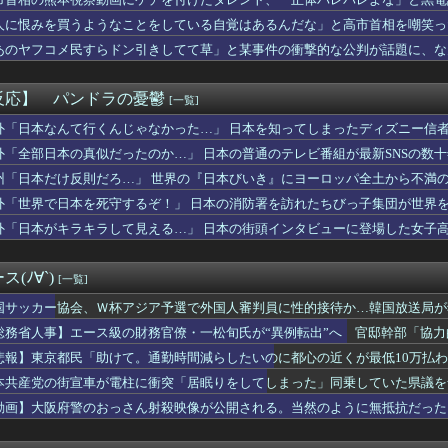
？」親「ちょっと借りたよ」→どうぶつの森を開いた瞬間、村が大変...
、2033年までに4,000億米ドル超へ成長予測 ̵...
人に恨みを買うようなことをしている自覚はあるんだな」と高市首相を嘲笑っ
NDの新レーベル「maitai」新作コレクションに、「UN...
るも……
あのヤフコメ民すらドン引きしてて草」と某事件の衝撃的な公判が話題に、な
ゃれに身につけよう！ ニュートンとガリレオの有名な発見をモチー...
DELIS、西武渋谷店で期間限定POP UP STOR...
沢ダウン」26年秋冬コレクションが8月21日より先行予約・販売...
反応】 パンドラの憂鬱
[一覧]
ポ加工サイト「ぐるぽん」がめちゃくちゃ使いやすいと話題に。流行...
ル】濱口解説員「現役の時もよく…しれっと見てました」挑戦者３連勝
外「日本なんて行くんじゃなかった…」 日本を知ってしまったディズニー信
練中のK1E1戦車で火災…軍「人的被害なし」 ［8/7］
外「全部日本の真似だったのか…」 日本の普通のテレビ番組が最新SNSの数
谷所属のドジャース、27年シーズンチケット更新料大幅値上げ【M...
州「日本だけ反則だろ…」 世界の『日本びいき』にヨーロッパ全土から不満
しょ？〇〇君と付き合ったら？」とか言ってくるウザい人なんなの？...
と小松菜奈に第1子誕生！でも避妊しなかったのかよｗｗｗｗ
外「世界で日本を死守するぞ！」 日本の消防署を訪れたちびっ子集団が世界
このタイプの流しそうめん食える？？
外「日本がキラキラして見える…」 日本の街頭インタビューに登場した女子
のVtuber、劇場版メイドインアビスの主題歌決定wwwww...
7Ｊ１開幕戦 G大阪×浦和も横浜FM×鹿島に続きチケット完売！
の熊本地震飲料水支援に対する日本人の反応をご覧ください・・・」...
(ﾉ∀`)
[一覧]
新人時代から別格
産旅行」禁じる大統領令 米国籍取得を目的とした中国人らの渡米を...
国サッカー協会、Ｗ杯アジア予選で外国人審判員に性的接待か…韓国放送局が
anファンのおばさんたちの集まり「Snow Woman」、ラ...
総務省人事】エース級の財務官僚・一松旬氏が“異例転出”へ 官邸幹部「協
に気持ちがこもってないよね」俺「ちゃんとやってるだろ」→分担し...
悲報】東京都民「助けて。通勤時間減らしたいのに都心の近くが最低10万払
的にもぽち先生の『姉なるもの』には大変お世話になっていますので...
事「ご遺族、被災者、自治体職員からメディアの報道に対し、極めて...
本共産党の街宣車が電柱に衝突「居眠りをしてしまった」同乗していた県議を
これがヤれる男ですｗｗｗｗｗｗこっちはヤれない････」⇒！
動画】大阪府警のおっさん射殺映像が公開される。当然のように無抵抗だった
いマッチョが好き」←これｗｗｗｗｗ
さん、風呂でお◯ぱいを浮かせてしまうｗｗｗｗｗｗｗｗｗｗｗ