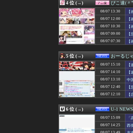
4 位 (→)
ぴこ速(〃'
08/07 15:02
【ウマ娘】同じ
08/07 15:01
【悲報】サッポ
08/07 13:30
【
08/07 15:01
【ウマ娘】便利
08/07 12:00
【
08/07 15:00
【艦これ】イベ
08/07 10:30
08/07 15:00
女性なのに一番
【
08/07 15:00
韓国サッカー協会
08/07 09:00
【
08/07 15:00
母が兄一家にお米
08/07 07:30
【
08/07 15:00
変身シーンだけ
08/07 15:00
【東方】もし射命丸が
08/07 15:00
娘夫婦は隔年で顔
5 位 (→)
おーるじ
08/07 15:00
【FGO】再臨状
08/07 15:00
友達「二郎系食
08/07 15:10
【
08/07 15:00
花丸「善子ちゃ
08/07 14:10
【
08/07 15:00
【ラブライブ！】KP
忘
08/07 13:10
08/07 15:00
姫川友紀「引っ
中
08/07 15:00
【速報】江別大学
08/07 12:40
【
08/07 15:00
乃木坂のこの企画
08/07 12:10
【
08/07 15:00
日経平均2013「
賠
08/07 15:00
【事件】「ジャ
08/07 15:00
左後輪がバース
6 位 (→)
U-1 NEWS
08/07 15:00
海外「採用担当か
08/07 15:00
【衝撃】韓国人
08/07 15:09
「
08/07 15:00
【閲覧注意】バイ
こ
08/07 14:25
西
08/07 15:00
任天堂 熊本地震
も
08/07 13:49
高