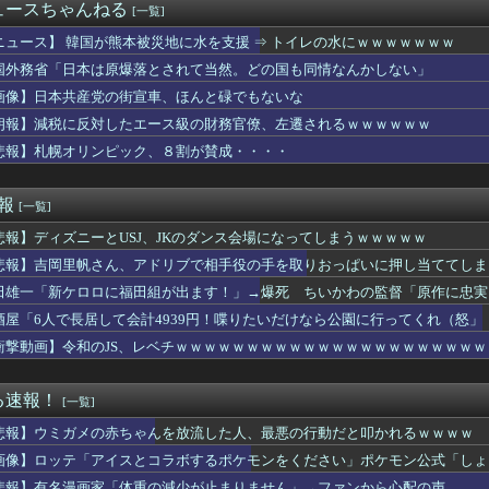
「ギャハハハハ(品のない笑い方)」ワイ「うるせぇな…どうせFラ...
ュースちゃんねる
[一覧]
リツィオ・ロマーノがスズキの状況について総括ｗｗｗｗ
ニュース】 韓国が熊本被災地に水を支援 ⇒ トイレの水にｗｗｗｗｗｗｗ
ンが憲法の代わりの国はどこ？」ココリコ遠藤「…💡」
国外務省「日本は原爆落とされて当然。どの国も同情なんかしない」
植えてはいけない植物」を小学校に植えた→20年経って見に行くと...
画像】日本共産党の街宣車、ほんと碌でもないな
内は消費減税反対が多数」との報道、自民議員の内部証言と食い違う...
に「たかゆき(ハート)」を発見→俺の名前じゃない件についてｗｗ...
朗報】減税に反対したエース級の財務官僚、左遷されるｗｗｗｗｗｗ
はやめとけ」という風潮、広まりつつある・・・
悲報】札幌オリンピック、８割が賛成・・・・
帆さん、アドリブで相手役の手を取りおっぱいに押し当ててしまう
日動きます！8月7日に重大告知！」→「8月7日は店休日とさせ...
に嫌気がさしていたころに8歳下の女と出会った。数年はただの知り...
速報
[一覧]
んでMLBには左利きが多いんだ？世界全体だと1割くらいしかいな...
悲報】ディズニーとUSJ、JKのダンス会場になってしまうｗｗｗｗｗ
音楽
い男が全然いない！」私「理想が高すぎるんじゃ…？」→婚活の愚痴...
悲報】吉岡里帆さん、アドリブで相手役の手を取りおっぱいに押し当ててしま
ト6位で無名だったのに200勝しました
田雄一「新ケロロに福田組が出ます！」→爆死 ちいかわの監督「原作に忠実
書目録、最新刊でヒロイン戦争決着ｗｗｗｗ
「助けて。通勤時間減らしたいのに都心の近くが最低10万払わない...
酒屋「6人で長居して会計4939円！喋りたいだけなら公園に行ってくれ（怒」
連れで遊びますか？
衝撃動画】令和のJS、レベチｗｗｗｗｗｗｗｗｗｗｗｗｗｗｗｗｗｗｗｗｗ
からの抜け出し方
人の数字なんで、チームには全く関係のないことなので」
を引き起こした『危険度Sランク断層』日本のド真ん中に10カ所も...
る速報！
[一覧]
ッ！」ﾊﾟﾝﾊﾟﾝ 風俗嬢「お゛っ！ﾁﾝﾎﾟ太いっ！太いっ！...
悲報】ウミガメの赤ちゃんを放流した人、最悪の行動だと叩かれるｗｗｗｗ
摘に激怒した中国総領事館、「これが米国人Youtuberが紹...
、青眼の究極竜リメイクｗｗｗｗ
画像】ロッテ「アイスとコラボするポケモンをください」ポケモン公式「しょ
っさとクレカ対応しろや
悲報】有名漫画家「体重の減少が止まりません」→ファンから心配の声