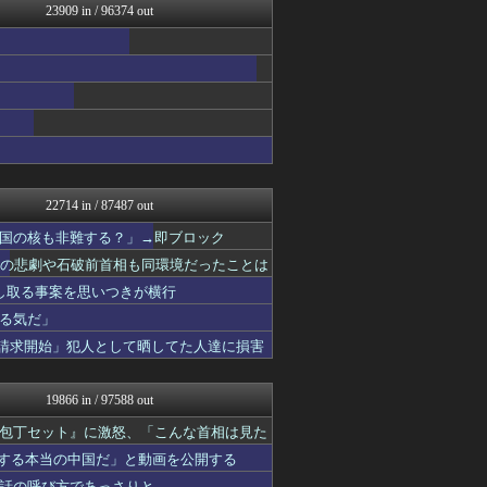
23909 in / 96374 out
うまぴょいチャンネル -ウ...
なんJ PRIDE
ウマ娘まとめ速報うまろぐ
艦これ速報 艦隊これくしょ...
ゲーム実況者速報＠YouT...
痛いニュース(ﾉ∀`)
すまいる(^-^)ぶろぐ
ヒーローNEWS
2ch東方スレ観測所
ほんわかMkⅡ
22714 in / 87487 out
FGOまとめ速報
ラーメン速報｜2chまとめ...
国の核も非難する？」→即ブロック
SS 森きのこ！
相の悲劇や石破前首相も同環境だったことは
コンテンツ・声優 | ラブ...
し取る事案を思いつきが横行
えすえすログ
みそパンNEWS
る気だ」
乃木通 乃木坂46櫻坂46...
示請求開始」犯人として晒してた人達に損害
投資ちゃんねる
アルファルファモザイク＠ネ...
登山ちゃんねる
19866 in / 97588 out
Ask Reddit まと...
ニチカン！
包丁セット』に激怒、「こんな首相は見た
ポッカキット
紹介する本当の中国だ」と動画を公開する
カンダタ速報
話の呼び方であっさりと……