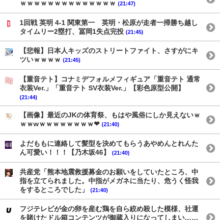
ｗｗｗｗｗｗｗｗｗｗｗｗｗｗ
(21:47)
1回戦 英明 4-1 関東第一 英明・松原が走者一掃勝ち越し
タイムリー2塁打、冨岡1失点完投
(21:45)
【悲報】日本人キッズのストリートファイト、さすがにキ
ツいｗｗｗｗ
(21:45)
【重音テト】コナミデフォルメフィギュア「重音テト 通常
衣装Ver.」「重音テト SV衣装Ver.」【彩色原型公開】
(21:44)
【画像】最近のJKの体育祭、もはや風俗にしか見えないｗ
ｗｗwｗｗｗｗｗｗｗｗ❤
(21:40)
よだももに連絡して髪型を決めてもらうあやめんとれんた
ん可愛い！！！【乃木坂46】
(21:40)
共産党「熊本地震救援募金のお願いをしていたところ、中
指を立てられました。中指がメガネに当たり、危うく怪我
をするところでした」
(21:40)
フジテレビが金の卵を産む鶏を自ら絞め殺した模様、社運
を賭けたドル箱コンテンツが御蔵入りになってしまい……