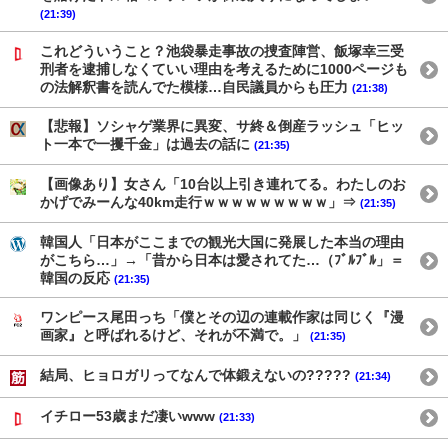
(21:39)
これどういうこと？池袋暴走事故の捜査陣営、飯塚幸三受
刑者を逮捕しなくていい理由を考えるために1000ページも
の法解釈書を読んでた模様…自民議員からも圧力
(21:38)
【悲報】ソシャゲ業界に異変、サ終＆倒産ラッシュ「ヒッ
ト一本で一攫千金」は過去の話に
(21:35)
【画像あり】女さん「10台以上引き連れてる。わたしのお
かげでみーんな40km走行ｗｗｗｗｗｗｗｗｗ」⇒
(21:35)
韓国人「日本がここまでの観光大国に発展した本当の理由
がこちら…」→「昔から日本は愛されてた…（ﾌﾞﾙﾌﾞﾙ」＝
韓国の反応
(21:35)
ワンピース尾田っち「僕とその辺の連載作家は同じく『漫
画家』と呼ばれるけど、それが不満で。」
(21:35)
結局、ヒョロガリってなんで体鍛えないの?????
(21:34)
イチロー53歳まだ凄いwww
(21:33)