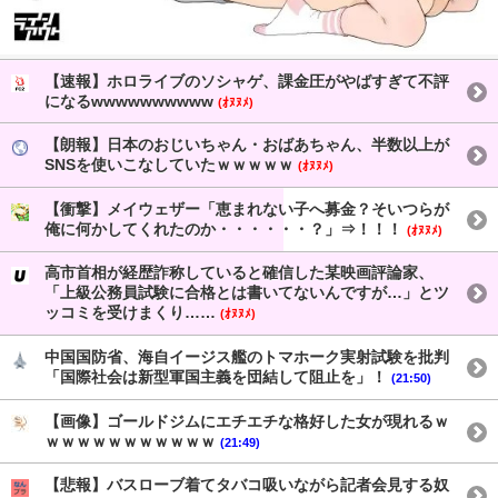
【速報】ホロライブのソシャゲ、課金圧がやばすぎて不評
になるwwwwwwwwww
(ｵﾇﾇﾒ)
【朗報】日本のおじいちゃん・おばあちゃん、半数以上が
SNSを使いこなしていたｗｗｗｗｗ
(ｵﾇﾇﾒ)
【衝撃】メイウェザー「恵まれない子へ募金？そいつらが
俺に何かしてくれたのか・・・・・・？」⇒！！！
(ｵﾇﾇﾒ)
高市首相が経歴詐称していると確信した某映画評論家、
「上級公務員試験に合格とは書いてないんですが…」とツ
ッコミを受けまくり……
(ｵﾇﾇﾒ)
中国国防省、海自イージス艦のトマホーク実射試験を批判
「国際社会は新型軍国主義を団結して阻止を」！
(21:50)
【画像】ゴールドジムにエチエチな格好した女が現れるｗ
ｗｗｗｗｗｗｗｗｗｗｗ
(21:49)
【悲報】バスローブ着てタバコ吸いながら記者会見する奴