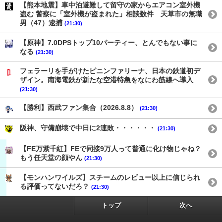
【熊本地震】車中泊避難して留守の家からエアコン室外機
盗む 警察に「室外機が盗まれた」相談数件 天草市の無職
男（47）逮捕
(21:30)
【原神】7.0DPSトップ10パーティー、とんでもない事に
なる
(21:30)
フェラーリを手がけたピニンファリーナ、日本の鉄道初デ
ザイン。南海電鉄が新たな空港特急をなにわ筋線へ導入
(21:30)
【勝利】西武ファン集合（2026.8.8）
(21:30)
阪神、守備崩壊で中日に2連敗・・・・・・
(21:30)
【FE万紫千紅】FEで同接9万人って普通に化け物じゃね？
もう任天堂の顔やん
(21:30)
【モンハンワイルズ】スチームのレビュー以上に信じられ
る評価ってないだろ？
(21:30)
トップ
次へ