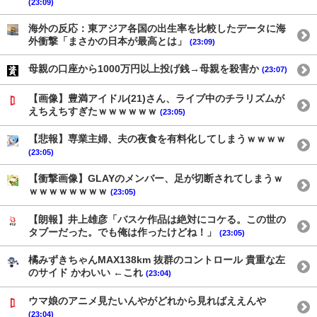
(23:09)
海外の反応：東アジア各国の出生率を比較したデータに海
外衝撃「まさかの日本が最高とは」
(23:09)
母親の口座から1000万円以上投げ銭→母親を殺害か
(23:07)
【画像】豊満アイドル(21)さん、ライブ中のチラリズムが
えちえちすぎたｗｗｗｗｗｗ
(23:05)
【悲報】専業主婦、夫の夜食を有料化してしまうｗｗｗｗ
(23:05)
【衝撃画像】GLAYのメンバー、足が切断されてしまうｗ
ｗｗｗｗｗｗｗｗ
(23:05)
【朗報】井上雄彦「バスケ作品は絶対にコケる。この世の
タブーだった。でも俺は作ったけどね！」
(23:05)
橘みずきちゃんMAX138km 抜群のコントロール 貴重な左
のサイド かわいい ←これ
(23:04)
ウマ娘のアニメ見たいんやがどれから見ればええんや
(23:04)