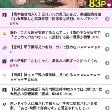
【熊本被災地入り】元れいわの奥田ふみよ、参議院防災服
でお食事楽しむ写真投稿「同席者は笑顔にサムズアップ」
(ｵﾇﾇﾒ)
海外「こんな国が実在するなんて…」 6歳の少女が日本で
『はじめてのおつかい』に挑戦する姿に世界が衝撃
(ｵﾇﾇﾒ)
【悲報】甲子園球児の名前、ガチで読めないｗｗｗｗ
(ｵﾇﾇ
ﾒ)
姪っ子集団「おじちゃん、夏休みの間ずっと泊ってくね」
(ｵﾇﾇﾒ)
【画像】陰キャ巨乳の最高峰、見つかるｗｗｗwｗｗｗｗ
ｗｗｗｗ❤
(23:10)
【反高市死亡確認】高市内閣支持率62.5％でほぼ横ばい 飲
食料品の消費減税「賛成」52.9％
(23:10)
悪いドイツ人に騙されて知らん小学校に監禁された音楽
家、「あと2時間で合奏です」と通告されてしまい……