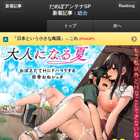
だめぽアンテナSP
Ranking
新着記事
新着記事：
総合
トップ
次へ
「日本という小さな島国」←これ
(PickUP!)