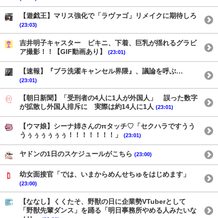
【遊戯王】マリス強化で「ラヴァゴ」リメイクに期待しろ
(23:03)
吉井明子キャスター ビキニ、下着、巨乳が揺れるグラビ
ア撮影！！【GIF動画あり】
(23:01)
【速報】『ブラ洗濯キャンセル界隈』、議論を呼ぶ…
(23:01)
【朝日新聞】「受刑者の4人に1人が外国人」 誤った数字
が拡散し外国人排斥に 実際は約14人に1人
(23:01)
【ウマ娘】シーナ姉さんのπタッチ♡「セクハラですうう
うぅぅぅぅぅぅ！！！！！！！」
(23:01)
ヤドンの1日のスケジュールがこちら
(23:00)
幼女面接官「では、いまからめんせちゅをはじめます」
(23:00)
【ななし】くくたそ、野獣の日に企業勢VTuberとして
「野獣先輩ダンス」を踊る「明日事務所やめる人みたいな