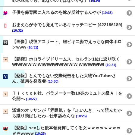
野球球児でも、危ないのではないかな」
(10:34)
子供を保育園に入れるのを嫁が反対するんやが
(10:33)
おまえらが今でも覚えているキャッチコピー [422186189]
(10:32)
【画像】現役アスリート、紐ビキニ姿でえっちな肉体ボロ
ンwww
(10:31)
【覇権】ホロライブドリームス、セルラン1位に返り咲く
WIWIWIWIWIWIWIWIWIWIWIWIWIWIWIWIWIWI
(10:31)
【悲報】とんでもない交際報告をした大物YouTuberさ
ん、破局を発表😭
(10:30)
Ｔｉｋｔｏｋ社、パラメーター数10兆のミュトス級ＡＩを
公開へ
(10:27)
派遣のオッサンが「雰囲気」を「ふいんき」って読んだか
ら蹴り飛ばしたわ...仕事舐めんな
(10:25)
【悲報】sexした後本領発揮してくる女ｗｗｗｗｗｗｗｗ
ｗｗwwww
(10:25)