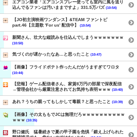
エアコン業者「エアコンスプレー使っても室内に風を送り
込んでるファンは汚いままですよ」331.5万バズ
(10:54)
【JO初主演映画ワンダンス】&TEAM ファントピ
part.46【主題歌 'For us' 配信中】
(10:54)
新聞さん、壮大な縦読みを仕込んでしまうｗｗｗｗｗｗｗ
(10:50)
気づくのが遅かったなあ…と思ったこと
(10:47)
【画像】フライドポテト作ったんだがうますぎてワロタ
(10:44)
【悲報】ゲーム配信者さん、家賃8万円の部屋で深夜配信
→管理会社から厳重注意されてお気持ち表明ｗｗｗ
(10:40)
あれ？うちの親ってもしかして毒親？と思ったこと
(10:39)
【画像】その太ももでJCは無理だろｗｗｗｗｗｗｗｗｗｗ
ｗｗｗ
(10:35)
野口健氏 猛暑続きで夏の甲子園を危惧「鍛え上げられた