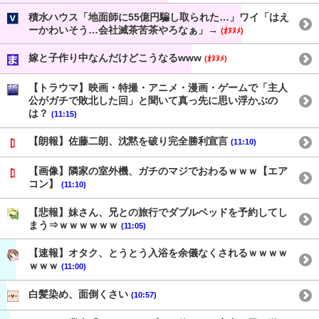
積水ハウス「地面師に55億円騙し取られた…」ワイ「はえ
ーかわいそう…会社滅茶苦茶やろなぁ」→
(ｵﾇﾇﾒ)
嫁と子作り中なんだけどこうなるwww
(ｵﾇﾇﾒ)
【トラウマ】映画・特撮・アニメ・漫画・ゲームで「主人
公がガチで敗北した回」と聞いて真っ先に思い浮かぶの
は？
(11:15)
【朗報】佐藤二朗、沈黙を破り完全勝利宣言
(11:10)
【画像】隣家の室外機、ガチのマジでおわるｗｗｗ【エア
コン】
(11:10)
【悲報】妹さん、兄との旅行でダブルベッドを予約してし
まう⇒ｗｗｗｗｗｗ
(11:05)
【速報】オタク、とうとう入浴を余儀なくされるｗｗｗｗ
ｗｗｗ
(11:00)
白髪染め、面倒くさい
(10:57)