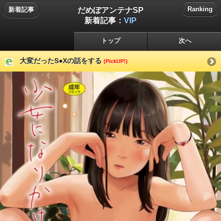
だめぽアンテナSP
Ranking
新着記事
新着記事：
VIP
トップ
次へ
大変だったS●Xの話をする
(PickUP!)