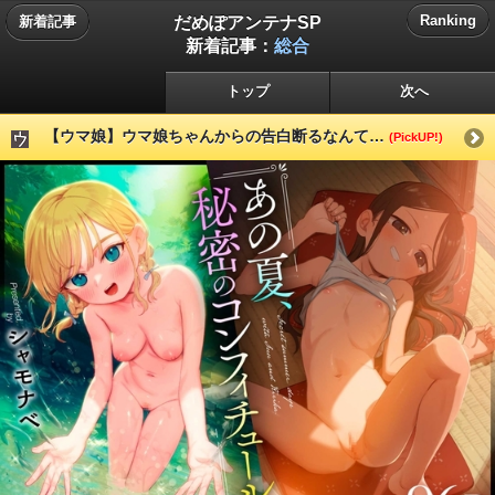
だめぽアンテナSP
Ranking
新着記事
新着記事：
総合
トップ
次へ
【ウマ娘】ウマ娘ちゃんからの告白断るなんて…
(PickUP!)