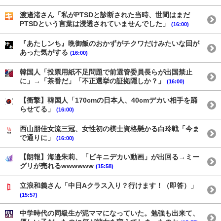
渡邊渚さん「私がPTSDと診断された当時、世間はまだ
PTSDという言葉は浸透されていませんでした」
(16:00)
『あたしンち』晩御飯のおかずがチクワだけみたいな回が
あった気がする
(16:00)
韓国人「投票用紙不足問題で前選管委員長らが出国禁止
に」→「茶番だ」「不正選挙の証拠隠しか？」
(16:00)
【衝撃】韓国人「170cmの日本人、40cmデカい相手を踊
らせてる」
(16:00)
西山朋佳女流三冠、女性初の棋士資格懸かる白玲戦「今ま
で通りに」
(16:00)
【朗報】海邉朱莉、「ビキニデカい動画」が出回る→ミー
グリが売れるwwwwww
(15:58)
立浪和義さん「中日Aクラス入り？行けます！（即答）」
(15:57)
中学時代の同級生が泥ママになっていた。勉強も出来て、