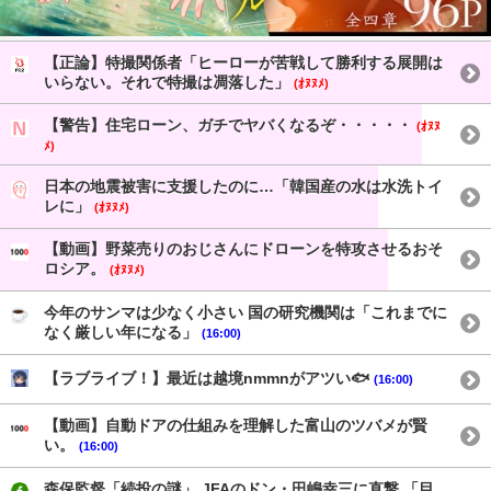
【正論】特撮関係者「ヒーローが苦戦して勝利する展開は
いらない。それで特撮は凋落した」
(ｵﾇﾇﾒ)
【警告】住宅ローン、ガチでヤバくなるぞ・・・・・
(ｵﾇﾇ
ﾒ)
日本の地震被害に支援したのに…「韓国産の水は水洗トイ
レに」
(ｵﾇﾇﾒ)
【動画】野菜売りのおじさんにドローンを特攻させるおそ
ロシア。
(ｵﾇﾇﾒ)
今年のサンマは少なく小さい 国の研究機関は「これまでに
なく厳しい年になる」
(16:00)
【ラブライブ！】最近は越境nmmnがアツい🐟
(16:00)
【動画】自動ドアの仕組みを理解した富山のツバメが賢
い。
(16:00)
森保監督「続投の謎」 JFAのドン・田嶋幸三に直撃 「目