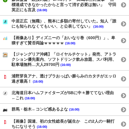
標達成できなかったからと言って消す必要は無い」 守田
英正にも言及
(16:00)
中居正広（無職）、熊本に多額の寄付していた。知人「誰
にも知られなくてもいい、と公表してない」
(16:00)
【画像あり】ディズニーの「おいなり巻（600円）」、卑
猥すぎて賛否両論ｗｗｗｗｗ
(16:00)
【ジャングリア沖縄】「ロイヤルチケット」発売、アトラ
クション優先案内、ソフトドリンク飲み放題、スパ利用、
駐車場無料…大人29700円
(16:00)
浦野芽良アナ、透けブラおっぱい膨らみのカタチがエッロ
過ぎ最高！
(16:00)
北海道日本ハムファイターズがSBに中々勝ててない理由
←これ
(16:00)
群馬・栃木←コンビ感あるよな
(16:00)
【画像】国連、初の女性総長が誕生か この2人の一騎打
ちになりそう
(16:00)