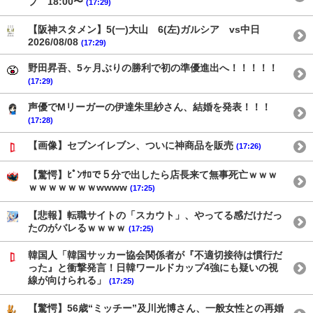
プ 18:00〜
(17:29)
【阪神スタメン】5(一)大山 6(左)ガルシア vs中日
2026/08/08
(17:29)
野田昇吾、5ヶ月ぶりの勝利で初の準優進出へ！！！！！
(17:29)
声優でMリーガーの伊達朱里紗さん、結婚を発表！！！
(17:28)
【画像】セブンイレブン、ついに神商品を販売
(17:26)
【驚愕】ﾋﾟﾝｻﾛで５分で出したら店長来て無事死亡ｗｗｗ
ｗｗｗｗｗｗｗwwww
(17:25)
【悲報】転職サイトの「スカウト」、やってる感だけだっ
たのがバレるｗｗｗｗ
(17:25)
韓国人「韓国サッカー協会関係者が『不適切接待は慣行だ
った』と衝撃発言！日韓ワールドカップ4強にも疑いの視
線が向けられる」
(17:25)
【驚愕】56歳“ミッチー”及川光博さん、一般女性との再婚