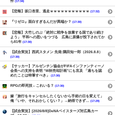
件
(17:34)
【悲報】坂口杏里、逃走ｗｗｗｗｗｗｗｗｗｗｗ
(17:32)
『リゼロ』面白すぎるんだが異端か？
(17:30)
【悲報】大竹しのぶ「絶対に戦争を放棄する国であり続け
よう」 平和への思いをつづる 広島に原爆が投下されてか
ら81年
(17:30)
【試合実況】西武スタメン 先発:隅田知一郎（2026.8.8）
(17:30)
【サッカー】アルゼンチン協会がFIFAインファンティーノ
会長への支持を表明 “W杯売却計画”にも言及 「過ちを認
めたことは特筆すべき」
(17:30)
RPGの即死技←これいる？
(17:30)
嫁「旅行をキャンセルしたくないから手術の日を変えて」
俺「いや、それおかしくない？」→納得できず…
(17:29)
【試合実況】[2026/8/8]DeNAベイスターズ対広島カー