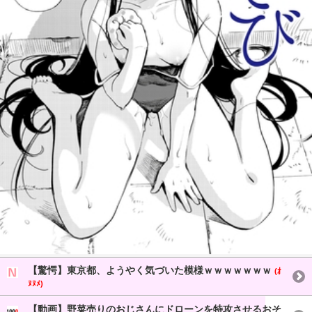
【驚愕】東京都、ようやく気づいた模様ｗｗｗｗｗｗｗ
(ｵ
ﾇﾇﾒ)
【動画】野菜売りのおじさんにドローンを特攻させるおそ