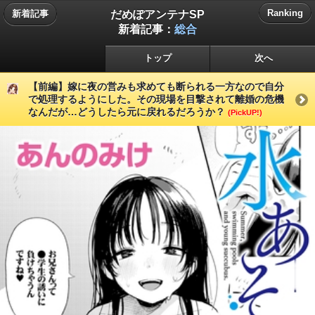
だめぽアンテナSP
Ranking
新着記事
新着記事：
総合
トップ
次へ
【前編】嫁に夜の営みも求めても断られる一方なので自分
で処理するようにした。その現場を目撃されて離婚の危機
なんだが…どうしたら元に戻れるだろうか？
(PickUP!)