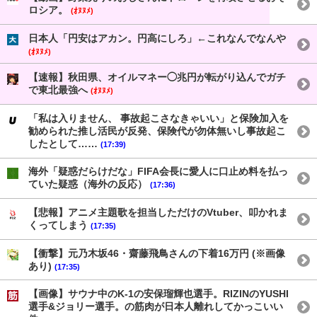
ロシア。
(ｵﾇﾇﾒ)
日本人「円安はアカン。円高にしろ」←これなんでなんや
(ｵﾇﾇﾒ)
【速報】秋田県、オイルマネー◯兆円が転がり込んでガチ
で東北最強へ
(ｵﾇﾇﾒ)
「私は入りません、 事故起こさなきゃいい」と保険加入を
勧められた推し活民が反発、保険代が勿体無いし事故起こ
したとして……
(17:39)
海外「疑惑だらけだな」FIFA会長に愛人に口止め料を払っ
ていた疑惑（海外の反応）
(17:36)
【悲報】アニメ主題歌を担当しただけのVtuber、叩かれま
くってしまう
(17:35)
【衝撃】元乃木坂46・齋藤飛鳥さんの下着16万円 (※画像
あり)
(17:35)
【画像】サウナ中のK‐1の安保瑠輝也選手。RIZINのYUSHI
選手&ジョリー選手。の筋肉が日本人離れしてかっこいい