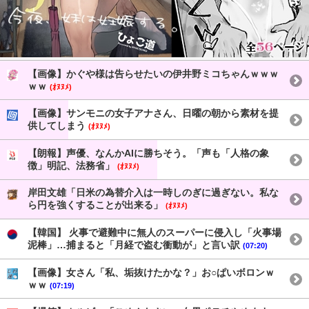
【画像】かぐや様は告らせたいの伊井野ミコちゃんｗｗｗ
ｗｗ
(ｵﾇﾇﾒ)
【画像】サンモニの女子アナさん、日曜の朝から素材を提
供してしまう
(ｵﾇﾇﾒ)
【朗報】声優、なんかAIに勝ちそう。「声も「人格の象
徴」明記、法務省」
(ｵﾇﾇﾒ)
岸田文雄「日米の為替介入は一時しのぎに過ぎない。私な
ら円を強くすることが出来る」
(ｵﾇﾇﾒ)
【韓国】 火事で避難中に無人のスーパーに侵入し「火事場
泥棒」…捕まると「月経で盗む衝動が」と言い訳
(07:20)
【画像】女さん「私、垢抜けたかな？」お○ぱいボロンｗ
ｗｗ
(07:19)