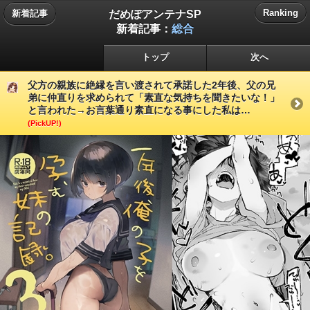
だめぽアンテナSP
Ranking
新着記事
新着記事：
総合
トップ
次へ
父方の親族に絶縁を言い渡されて承諾した2年後、父の兄
弟に仲直りを求められて「素直な気持ちを聞きたいな！」
と言われた→お言葉通り素直になる事にした私は…
(PickUP!)