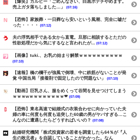
【爆笑】カルビー「ごめんなさい、白黒ポテチやめます。
売上ガタ落ちしました…」
(07:16)
【恐怖】家族葬・一日葬なら安いという風潮、完全に嘘だ
った・・・・
(07:12)
夫の浮気相手である女から直電。旦那に相談するとただの
性欲処理だから気にするなと言われたが...
(07:12)
【画像】tuki.、お乳の始まり解禁ｗｗｗｗｗｗｗｗｗｗ
(07:10)
【速報】橋の欄干が強風で倒壊、中に鉄筋がないことが発
覚 中国当局「接着剤で固定したので問題ない」
(07:10)
【動画】巨乳さん、服をめくって谷間を見せつけてしまう
ｗｗｗwｗｗｗｗｗｗｗｗ❤
(07:09)
【恐怖】東名高速で結婚式の衣装合わせに向かっていた夫
婦の車に何度も何度も追突した60歳の男がヤバすぎる…こ
んなのに遭遇したらどうすればいいの？
(07:08)
結婚研究機関「株式投資家の若者を調査したら64％が『人
生の敗北者』を自認していることがわかった。なん