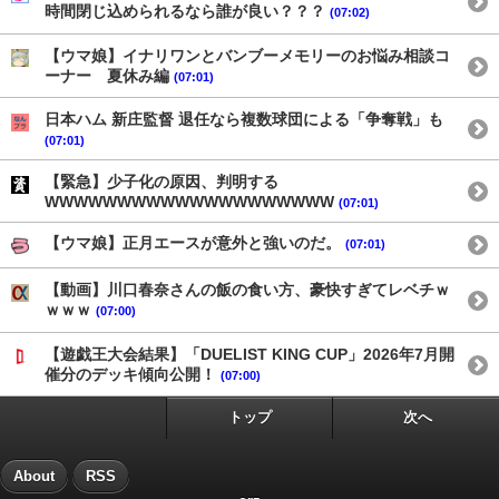
時間閉じ込められるなら誰が良い？？？
(07:02)
【ウマ娘】イナリワンとバンブーメモリーのお悩み相談コ
ーナー 夏休み編
(07:01)
日本ハム 新庄監督 退任なら複数球団による「争奪戦」も
(07:01)
【緊急】少子化の原因、判明する
WWWWWWWWWWWWWWWWWWWW
(07:01)
【ウマ娘】正月エースが意外と強いのだ。
(07:01)
【動画】川口春奈さんの飯の食い方、豪快すぎてレベチｗ
ｗｗｗ
(07:00)
【遊戯王大会結果】「DUELIST KING CUP」2026年7月開
催分のデッキ傾向公開！
(07:00)
トップ
次へ
About
RSS