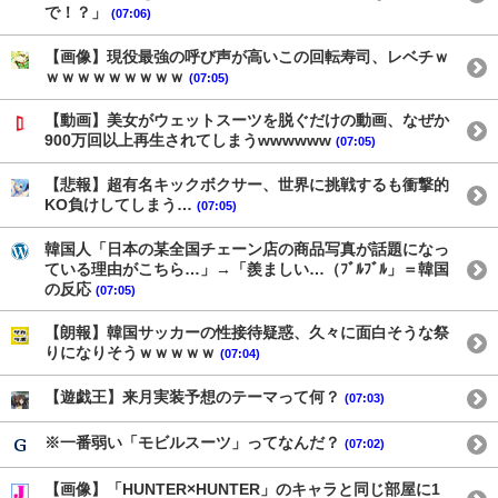
で！？」
(07:06)
【画像】現役最強の呼び声が高いこの回転寿司、レベチｗ
ｗｗｗｗｗｗｗｗｗ
(07:05)
【動画】美女がウェットスーツを脱ぐだけの動画、なぜか
900万回以上再生されてしまうwwwwww
(07:05)
【悲報】超有名キックボクサー、世界に挑戦するも衝撃的
KO負けしてしまう…
(07:05)
韓国人「日本の某全国チェーン店の商品写真が話題になっ
ている理由がこちら…」→「羨ましい…（ﾌﾞﾙﾌﾞﾙ」＝韓国
の反応
(07:05)
【朗報】韓国サッカーの性接待疑惑、久々に面白そうな祭
りになりそうｗｗｗｗｗ
(07:04)
【遊戯王】来月実装予想のテーマって何？
(07:03)
※一番弱い「モビルスーツ」ってなんだ？
(07:02)
【画像】「HUNTER×HUNTER」のキャラと同じ部屋に1