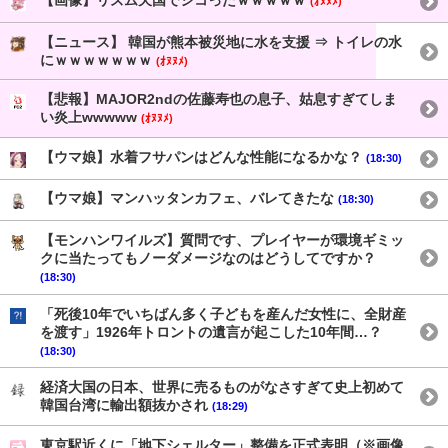
【画像】リズム天国でシコったｗｗｗｗｗ
(ｵﾇﾇﾒ)
【ニュース】 韓国が熊本被災地に水を支援 ⇒ トイレの水
にｗｗｗｗｗｗｗ
(ｵﾇﾇﾒ)
【悲報】MAJOR2ndの佐藤寿也の息子、姑息すぎてしま
い炎上wwwww
(ｵﾇﾇﾒ)
【ウマ娘】水着フサパンはどんな性能になるかな？
(18:30)
【ウマ娘】マンハッタンカフェ、バレてきたな
(18:30)
【モンハンワイルズ】質問です、プレイヤーが環境ギミッ
クに当たってもノーダメージなのはどうしてですか？
(18:30)
「死後10年でいちばん多く子どもを産んだ女性に、全財産
を渡す」1926年トロントの遺言が起こした10年間…？
(18:30)
経済大国の日本、世界に売るものがなさすぎて史上初めて
韓国台湾に輸出額抜かされ
(18:29)
東京駅近くに「地下シェルター」整備を正式表明（※画像