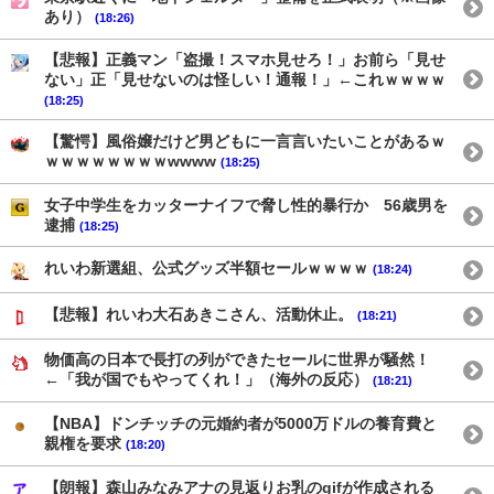
あり）
(18:26)
【悲報】正義マン「盗撮！スマホ見せろ！」お前ら「見せ
ない」正「見せないのは怪しい！通報！」←これｗｗｗｗ
(18:25)
【驚愕】風俗嬢だけど男どもに一言言いたいことがあるｗ
ｗｗｗｗｗｗｗｗwwww
(18:25)
女子中学生をカッターナイフで脅し性的暴行か 56歳男を
逮捕
(18:25)
れいわ新選組、公式グッズ半額セールｗｗｗｗ
(18:24)
【悲報】れいわ大石あきこさん、活動休止。
(18:21)
物価高の日本で長打の列ができたセールに世界が騒然！
←「我が国でもやってくれ！」（海外の反応）
(18:21)
【NBA】ドンチッチの元婚約者が5000万ドルの養育費と
親権を要求
(18:20)
【朗報】森山みなみアナの見返りお乳のgifが作成される