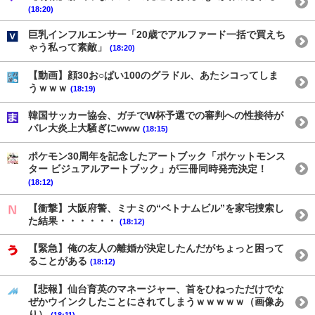
(18:20)
巨乳インフルエンサー「20歳でアルファード一括で買えち
ゃう私って素敵」
(18:20)
【動画】顔30お○ぱい100のグラドル、あたシコってしま
うｗｗｗ
(18:19)
韓国サッカー協会、ガチでW杯予選での審判への性接待が
バレ大炎上大騒ぎにwww
(18:15)
ポケモン30周年を記念したアートブック「ポケットモンス
ター ビジュアルアートブック」が三冊同時発売決定！
(18:12)
【衝撃】大阪府警、ミナミの“ベトナムビル”を家宅捜索し
た結果・・・・・・
(18:12)
【緊急】俺の友人の離婚が決定したんだがちょっと困って
ることがある
(18:12)
【悲報】仙台育英のマネージャー、首をひねっただけでな
ぜかウインクしたことにされてしまうｗｗｗｗｗ（画像あ
り）
(18:11)