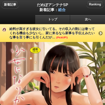
だめぽアンテナSP
Ranking
新着記事
新着記事：
総合
トップ
次へ
給料が高すぎる彼女に引いてる。その収入の割には奢って
くれる機会も少ないし、家に来るなら家事を手伝えみたい
な事を言う事にも引くんだが…
(PickUP!)