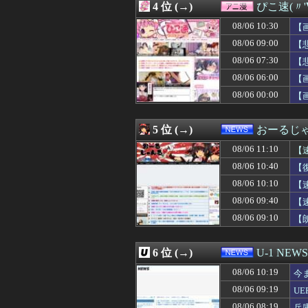
4 位 (→)
ぴこ速(〃'
08/06 10:52
【朗報】賀喜遥
08/06 10:50
【画像】特攻隊の
08/06 10:30
【
08/06 10:50
【画像】元テレ東
08/06 09:00
【
08/06 10:50
ウトがウワキして
08/06 07:30
08/06 10:47
【衝撃】AIに
【
08/06 10:46
NPB「暑さ対策
ｗ
08/06 06:00
【
08/06 10:45
【衝撃映像】か
08/06 00:00
【
08/06 10:41
【動画】あのちゃ
08/06 10:41
岸田文雄元首相､
08/06 10:40
日本トイレットペ
5 位 (→)
おーるじ
08/06 10:40
【ガチ映像】大学
08/06 10:40
【復活】「日本製
08/06 11:10
【
08/06 10:39
私たちが母だと
08/06 10:40
【
08/06 10:39
結婚してから惚気
08/06 10:10
08/06 10:38
連れて行かれた
【
08/06 10:38
【悲報】かつて６
08/06 09:40
【
08/06 10:37
【リコリス・リコイ
い
08/06 09:10
【
08/06 10:35
【悲報】浅田真
除
08/06 10:35
勝って欲しいス
08/06 10:35
【ファーム試合実況】
6 位 (→)
U-1 NEWS
08/06 10:35
【驚愕】大人気
08/06 10:34
ボクシング元世
08/06 10:19
今
08/06 10:33
【朗報】のんさん(
08/06 09:19
U
08/06 10:32
【速報】FIFA
08/06 08:19
兵