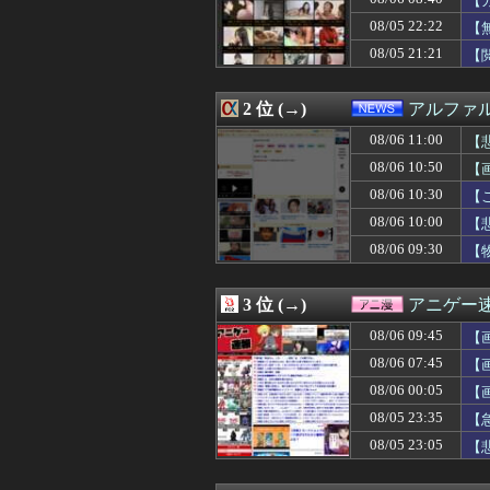
【
08/06 11:00
【セール】レグザ
08/05 22:22
【
08/06 11:00
セクシー女優「熊
08/05 21:21
08/06 11:00
【画像】半世紀
【
08/06 11:00
「何者にもなれな
08/06 11:00
岸田文雄元首相､
2 位 (→)
アルファ
08/06 11:00
【ラブライブ！
08/06 11:00
竹﨑由佳アナ 
08/06 11:00
【
08/06 11:00
【前編】妻が娘（
08/06 10:50
【
08/06 11:00
【朗報】韓国の
08/06 11:00
周防パトラさん
08/06 10:30
【
08/06 11:00
行きつけの眉サ
08/06 10:00
【
08/06 11:00
1人でタイ旅行
08/06 09:30
【
08/06 10:59
吉田綾乃クリステ
08/06 10:57
母「事故だったの
08/06 10:57
原爆投下81年
3 位 (→)
アニゲー
08/06 10:57
【日向坂46】鼻
08/06 10:56
YouTube登録
08/06 09:45
【
08/06 10:56
オンラインストア
08/06 07:45
【
08/06 10:56
「SORIN（ソリ
08/06 10:56
08/06 00:05
PLEATSMA
【
08/06 10:56
HARE初の夏祭
08/05 23:35
【
08/06 10:56
Mila Owenがベ
08/05 23:05
【
08/06 10:55
【朗報】Amazo
08/06 10:55
エジプトで自撮り
08/06 10:53
八村塁「Bリーグ