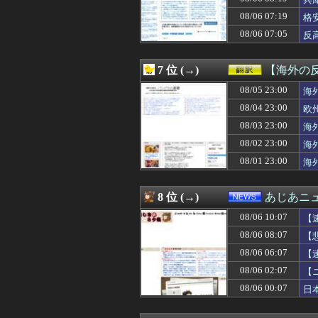
08/06 10:31
斎藤佑樹「高校
08/06 10:31
結婚考えてた女
08/06 07:19
格
08/06 10:31
【銀魂】G.E.M
08/06 07:05
反
08/06 10:31
【NARUTO】N
08/06 10:30
【高校野球】甲
08/06 10:30
【グラオRUSH
7 位 (→)
【海外の
08/06 10:30
【原神】星拡散実
08/06 10:30
08/05 23:00
【これは重い】貴
海
08/06 10:30
既婚男性「大学院
08/04 23:00
欧
08/06 10:30
昨日のDeNA宮
08/03 23:00
海
08/06 10:30
2Dアクションゲー
08/06 10:30
ふと思った。娘は
08/02 23:00
海
08/06 10:30
【画像】アトリエ
08/01 23:00
海
08/06 10:30
クラピカ、エン
08/06 10:30
【海外の反応】ジ
08/06 10:29
俺「元カノの写真
8 位 (→)
あじあニ
08/06 10:29
【悲報】”ちいか
08/06 10:07
08/06 10:29
【2026年熊本
【
08/06 10:29
中国「アメリカさ
08/06 08:07
【
08/06 10:26
ロングはリリー
08/06 06:07
【
08/06 10:25
sex射精ﾜｲ「
08/06 10:25
ドラクエ13以降
08/06 02:07
【
08/06 10:21
【動画】元西武ラ
08/06 00:07
日
08/06 10:21
【ガンダム】ア
08/06 10:19
【動画】アメリ