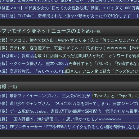
ガチ映像】田舎の村で行われてる ”逆レ●プ祭り” で男に跨って無理矢理チ●
の100インチ、シャープAQUOS、パナソニックビエラ、ハイセ...
無修正マ○コ】10代美少女の ”初めての女性器脱毛” 動画、エロすぎて1000
本に300万円寄付します」 アンチ「汚い金ありがとう♥」
以上前の母子手帳、迫真すぎて草
閲覧注意】TikTokに、数年消されない激ヤバ動画があったので紹介します…
かった結果、○○するのは本当にやめた方がいい。それやっても自分...
円安を阻止するために日米の通貨当局が実施した為替介入は｢一時し...
ルファモザイク＠ネットニュースのまとめ
[一覧]
】ラブライブシリーズカスタムグッズ決定
ピタパンのお尻！！
悲報】マスコミ、熊本で炊き出し中のへずまりゅう氏に「何でこんなことを？
前妻との子）を連れて家を出て行った。前妻に育児放棄され22歳に...
画像】元テレ東・森香澄アナ、可愛すぎてネット民ざわつくｗｗｗｗｗ 【Pickup0
掲示板「日本のペンギンがストライキ」
、あまりオフのことを言わなくなる？
これは重い】貴重品を取りに店舗へ戻った従業員3人が死亡 オンワードが再
ロンある？
悲報】セクシー女優さん、熊本へ300万円寄付するも「汚い金」「投稿するな
って危ないの？
物議】高須幹弥氏、『みいちゃんと山田さん』アニメ化に懸念「グッズ化とい
ィーさん、号泣…【乃木坂46】
よ」家族「母さんがわざとやるはずない」→嫁が毒を飲まされ子ども...
 高まる核リスク 被爆者減る中、広島から平和訴え
速報
[一覧]
血注意... 正源司陽子、かほりん写真集に大興奮
者数47万人超のファッションデザイナーMB氏とBOODYがコ...
画像】最新ファイヤーエンブレム、主人公の性別が「Type-A」と「Type-B」
「60%」が8周年記念キャンペーンを開催、8つの特別企画を展開
画像】週刊少年ジャンプさん ついに100万部を割ってしまう。何故ジャンプ
ン）」2026年秋の最新コレクションカタログをWEB公開 「...
MA、阪神梅田本店に初上陸！梅田エリア初の期間限定ポップアップ...
画像】ゲーム配信YouTuber、家賃8万円の部屋で深夜配信→管理会社から厳
り企画「晴祭」を開催！書道家・現代アーティスト郷祥氏とのコラボ...
急募】「国内評価:S、海外評価:G」 ←思い浮かべたモノwwwwwwww
ーシックを刷新する「DENIM COLLECTION」を...
悲報】FFプロデューサー「FF6やFF8のリメイクを作るなら4部か5部作になり
nで「GANTZ」が全巻100円
していたら、ガイドが「撮りますよ！」→ノリノリでポーズを取って...
でキャリアを終わらせたい」 将来のビジョンに言及