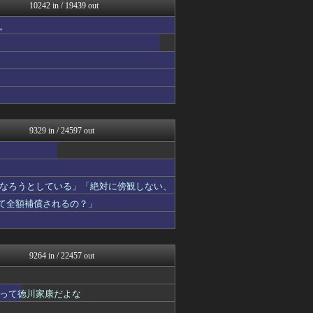
ラビット速報
10242 in / 19439 out
ネラーボイス
。
黒マッチョニュース
竜速（りゅうそく）
常識的に考えた
ゆるゲーマー遅報
アルファルファモザイク＠ネ...
艦これ速報 艦隊これくしょ...
投資ちゃんねる
痛いニュース(ﾉ∀`)
9329 in / 24597 out
なろうとしている」「絶対に傍観しない、
って全額補償されるの？」
9264 in / 22457 out
って徳川家康だよな