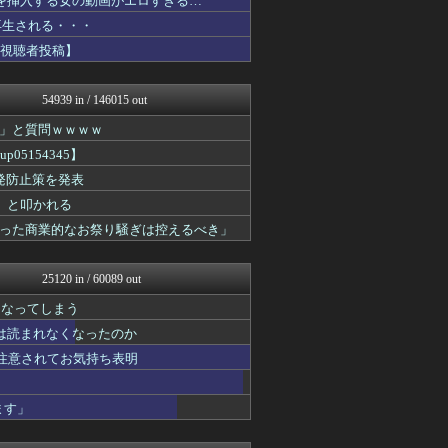
コを挿入する女の動画がエロすぎる…
ほんわかMkⅡ
万再生される・・・
投資ちゃんねる
【視聴者投稿】
妹はVIPPER
オレ的ゲーム速報＠刃
みそパンNEWS
54939 in / 146015 out
コンテンツ・声優 | ラブ...
アナきゃぷ速報
」と質問ｗｗｗｗ
すまいる(^-^)ぶろぐ
5154345】
ニチカン！
ゲーム実況者速報＠YouT...
発防止策を発表
ファ板速報
」と叩かれる
エアライン本舗
った商業的なお祭り騒ぎは控えるべき」
坂道情報通～乃木坂46まと...
素敵な鬼女様
がーるずレポート - ガー...
25120 in / 60089 out
日向坂46まとめもり～
ファ板速報
になってしまう
ファ板速報
は読まれなくなったのか
ファ板速報
ファ板速報
重注意されてお気持ち表明
ファ板速報
ファ板速報
ます」
ガジェット2ch
国難にあってもの申す！！
バスケまとめ・COM