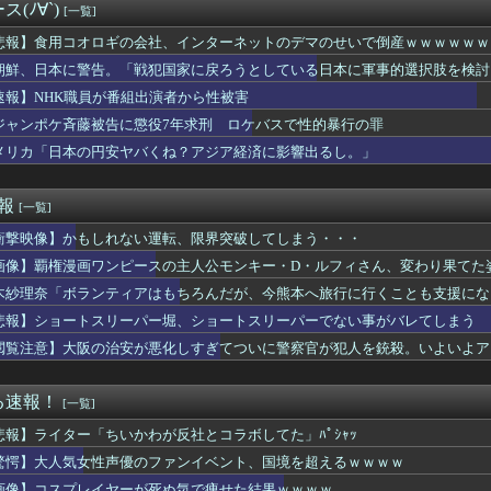
ていた例の男が反高市活動を再開した模様、財務省を手を組んでの返...
(ﾉ∀`)
[一覧]
CX-5がバカ売れで黒字転換ｗｗｗｗｗ(※画像あり)
知らせも... Buddies、続々と公開収録会場に【サク...
悲報】食用コオロギの会社、インターネットのデマのせいで倒産ｗｗｗｗｗｗ
幹事長、食料品消費税2年間1%の閣議決定を批判 → 記者「中...
朝鮮、日本に警告。「戦犯国家に戻ろうとしている日本に軍事的選択肢を検討
tch2版の携帯モードで絶アレキ時間切れまで到達した猛者が現...
速報】NHK職員が番組出演者から性被害
ン「監督やって」イチロー・松井秀喜「いやです」侍「しゃーない井...
て用を足して」と真剣にお願いされた。その理由を聞いて思わず反省...
ジャンポケ斉藤被告に懲役7年求刑 ロケバスで性的暴行の罪
の精液子宮にしこたま溜め込んで帰って来たわww
メリカ「日本の円安ヤバくね？アジア経済に影響出るし。」
ンティングだ」ドローンがウクライナの民間人を追い回して爆発…ゼ...
ツの主人公「ヒロインか全人類かの二択…ボクはヒロインを選ぶっ！...
ョンのガラス清掃をしていた男性が転落… 全身を強く打って死亡
速報
[一覧]
条件「日本人世帯の平均年収以上」←これ日本人の半分もクリアでき...
衝撃映像】かもしれない運転、限界突破してしまう・・・
た9歳の弟がいる。だがその弟は「弟ではなかった」・・・
休部して今年で10年目、PL学園の全生徒数は35人
画像】覇権漫画ワンピースの主人公モンキー・D・ルフィさん、変わり果てた
実(39) 妊娠中でも露出多めのドレス、これノーブラか？
木紗理奈「ボランティアはもちろんだが、今熊本へ旅行に行くことも支援にな
さん、求刑7年・・・
に天罰、不正アクセスが発覚「職員・加盟社・取引先などの情報60...
悲報】ショートスリーパー堀、ショートスリーパーでない事がバレてしまう
デカすぎるコスプレイヤーwwwwwwwww
閲覧注意】大阪の治安が悪化しすぎてついに警察官が犯人を銃殺。いよいよア
に「中国人避けの文字列」を埋め込んだ東大教授に懲戒処分
まだかかるんやがハッカ油で凌ぐしかないのか…？🥵「キンキンタマ...
来ちゃん、望結より乳が実ってしまう
る速報！
[一覧]
党、沖縄県知事選で公職選挙法違反！！！ 110番通報されても辞...
悲報】ライター「ちいかわが反社とコラボしてた」ﾊﾟｼｬｯ
本人の水着、ゑっちｗｗｗｗｗｗｗ
レット便座と貴金属を盗まれた。警察が家の前の水跡を追うと五軒先...
驚愕】大人気女性声優のファンイベント、国境を超えるｗｗｗｗ
ん「年頃の男の子がいちばん"オカズ"になるのはこれでしょ･･･...
画像】コスプレイヤーが死ぬ気で痩せた結果ｗｗｗｗ