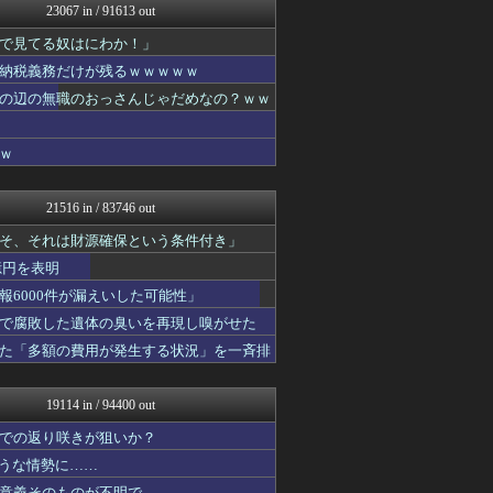
23067 in / 91613 out
乃木坂46まとめ 乃木りん...
ラビット速報
で見てる奴はにわか！」
アルファルファモザイク＠ネ...
納税義務だけが残るｗｗｗｗｗ
かぞくちゃんねる
スマブラ屋さん | スマブ...
の辺の無職のおっさんじゃだめなの？ｗｗ
なんJ PRIDE
VIPPER速報
ｗ
mashlife通信
かせまと！
にゅーすアルー！
21516 in / 83746 out
ポッカキット
おーるじゃんる
そ、それは財源確保という条件付き」
おうち速報
億円を表明
鬼女はみた -修羅場・恋愛...
6000件が漏えいした可能性」
easterEgg
政経ワロスまとめニュース♪
で腐敗した遺体の臭いを再現し嗅がせた
fig速
た「多額の費用が発生する状況」を一斉排
不思議.net - 5ch...
子育てちゃんねる
ツバメ速報＠ヤクルトスワロ...
19114 in / 94400 out
わんこーる速報！
筋肉速報
での返り咲きが狙いか？
いたしん！
ような情勢に……
【サッカー まとめ】サカラ...
意義そのものが不明で……