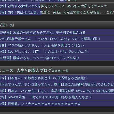
B48に加入濃厚な大型美人ルーキーが発見されてしまうｗｗｗｗｗ...
、アプリ版「たけしの挑戦状」が配信開始
悲報】殺到する女性ファンを抑えるスタッフ、めっちゃ大変そうｗｗｗｗ
レイヤーが死ぬ気で痩せた結果ｗｗｗｗ
悲報】X民「男はほぼ全員、友達に『死ね』と冗談で言うことがある」←これ
がブームらしいが元祖はビックリマンシール
イブ】リボルテック「モエ」可動フィギュア【近日予約開始】
、楽天戦を除いて勝率６割到達
お宝
[一覧]
くだけでムクムクするんだが？
GIF動画】宮城の可愛すぎるチアさん、甲子園で発見される
原爆の日を迎える←「世界は全く平和にならない」（海外の反応）
題視してる人ら一定数いるけどさ・・・
ステの気象予報士さん、こういうのでいいんだよっていう横乳の張り
たりした娘を病院へ連れて行ったら午前診療を3分過ぎてた。待合室...
画像】フジの新人アナさん、二人とも腋を見せてくれない
公演後のお見送り動画が飛田新地みたいだと話題に・・・
始める異世界生活】デザインココ「エミリア ウェディングドレスV...
画像】はいだしょうこ（47）「こんなオバサンでいいの…？」
ケンタウロス形態も耐久なんですか？？？
GIF動画】櫻坂46さん、ジャージ姿のケツアングル祭り
むっ！ディスク廃止撤回してくれえええっ！！」←これｗｗｗｗｗｗ...
ッテリーが膨らんで画面が剥がれてきたんやが
てフサフサになったいしだ壱成さんの最新画像ｗｗｗｗｗｗ
ュース : 人生VIP職人ブログwww
[一覧]
ワンピースの主人公モンキー・D・ルフィさん、変わり果てた姿で発...
画像】日本さん、避難所が各国と比べて優秀過ぎると話題に
なことを考えると『くしゃみ』が出る人、結構いると判明
、国内価格4割値上げか
調不良で休んでパチンコ通ってたら、数十日単位の証拠写真撮られて会社クビ
スタ99のセイウンスカイの次ぐらいに強いセイちゃん。
悲報】日本人、バカかもしれない。食品消費税減税（8%→1%）に93.2%の
ライディング・デュエル！アクセラレーション！」のショート動画を...
悲報】NISA大暴落 一晩でマイナス20万円も吹き飛んだもよう
またメナに負けたらしいけど普通に弱めじゃない？
コ 他
画像】避難飯、レベチｗｗｗｗｗｗｗｗｗｗｗｗｗｗｗ
上司「おい、この中から適当に2～3品頼んでおいてくれや」
小原鞠莉にファブリーズぶっかけられたい【Aqours】