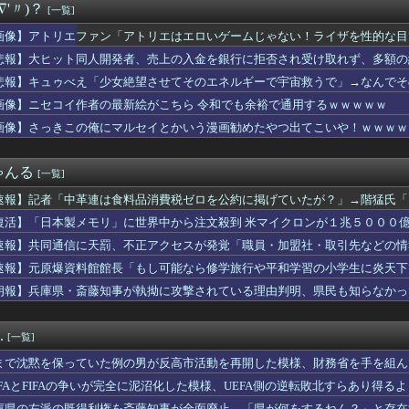
∇'〃)？
[一覧]
香、最新グラビアで見せた生足がエグすぎる
特攻前の集合写真がこれ、この人達のおかげで今のワイらが存在する...
画像】アトリエファン「アトリエはエロいゲームじゃない！ライザを性的な目
・森香澄アナ、可愛すぎてネット民ざわつくｗｗｗｗｗ 【Pick...
悲報】大ヒット同人開発者、売上の入金を銀行に拒否され受け取れず、多額の
る事が発覚し、トメが倒れた。ブチギレた夫とウトが殴り合いになり...
よるレストラン予約「オートリザーブ」、やっぱダメそう・・・・・
悲報】キュゥべえ「少女絶望させてそのエネルギーで宇宙救うで」→なんでそ
でファームの開始時間変更します」ワイ「ええやん、何時や？」NP...
ｗｗ
画像】ニセコイ作者の最新絵がこちら 令和でも余裕で通用するｗｗｗｗｗ
もしれない運転、限界突破してしまう・・・
画像】さっきこの俺にマルセイとかいう漫画勧めたやつ出てこいや！ｗｗｗｗ
ん、また我々をシコらすｗｗｗｗｗｗｗｗｗｗｗｗｗｗｗｗｗｗｗｗ...
円安を阻止するために日米の通貨当局が実施した為替介入は｢一時し...
ーパー、輸入44％増で7割が中国産。ネトウヨは手でうんこ拭く時...
ゃんる
[一覧]
のヌードデッサンの授業で高額モデルに依頼したら○○○が凄すぎた...
メモリ」に世界中から注文殺到 米マイクロンが１兆５０００億円を...
速報】記者「中革連は食料品消費税ゼロを公約に掲げていたが？」→階猛氏「
思ってた人から衝撃の事実を明かされた
復活】「日本製メモリ」に世界中から注文殺到 米マイクロンが１兆５０００
話が止まらない友人。会話の最後に毎回「後出し」で自慢を入れてく...
速報】共同通信に天罰、不正アクセスが発覚「職員・加盟社・取引先などの情報
５０万部を誇った週刊少年ジャンプ、発行部数100万部割れ → ...
速報】元原爆資料館館長「もし可能なら修学旅行や平和学習の小学生に炎天下
ル】セガ「錦木千束」と「井ノ上たきな」 STREET SNA...
」
朗報】兵庫県・斎藤知事が執拗に攻撃されている理由判明、県民も知らなかっ
央ちゃんの婚活条件ｗｗｗｗｗｗｗ(※画像あり)
ポーツの試合って私が見ると負けることがすごく多い気がしてる
ヤクルトvs広島 8/6/10:30
.
[一覧]
女性声優のファンイベント、国境を超えるｗｗｗｗ
界王者・薬師寺保栄被告 養子縁組届を偽造して提出した罪認める
まで沈黙を保っていた例の男が反高市活動を再開した模様、財務省を手を組ん
33)のちょうどいいボディーラインwwwwwwwww
EFAとFIFAの争いが完全に泥沼化した模様、UEFA側の逆転敗北すらあり得る
会長、過ち認め「心から謝罪」←頭を丸めろとネットの声ｗｗｗｗｗ...
庫県の左派の既得利権を斎藤知事が全面廃止、「県が何をするねん？」と存在