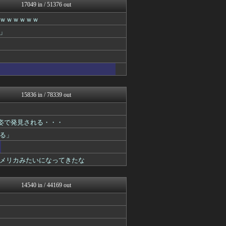
U-1 NEWS.
17049 in / 51376 out
NEWSぽけまとめーる
ｗｗｗｗｗｗ
櫻坂46まとめもり～
もえるあじあ(･∀･)
」
馬鳥速報
なんJ PRIDE
鬼女の宅配便 - 修羅場・...
まとめCUP
軍事・ミリタリー速報☆彡
異世界転生まとめ速報
ゴールデンタイムズ
15836 in / 78339 out
NEWSまとめもりー｜2c...
浮気ちゃんねる
なんじぇいスタジアム＠なん...
姿で発見される・・・
まとめ芸能＠美女画像まとめ...
る」
スコールちゃんねる｜２ちゃ...
おーるじゃんる
ぶる速-VIP
メリカみたいになってきたな
コノユビニュース｜みんなの...
トレンドの通り道
アナ速‐女子アナ画像速報
14540 in / 44169 out
あじあニュースちゃんねる
まにゅそく 2chまとめニ...
修羅場ライフ速報
不思議.net - 5ch...