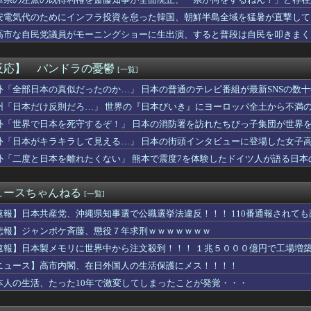
野球７イニング制に大賛成」 田中将大「7回はない」
の子が母親から虐待受けてたんやが
安電気代のためにインフラ投資を怠った韓国、朝鮮半島全域を猛暑が直撃して
.シリーズ「神楽[限定復刻版再販)]」フィギュア【明日予約開...
高市な自民党議員がモーニングショーに生出演、すると普段は自民を叩きまく
ARUTOギャルズ「テンテン再販)」フィギュア【明日予約開始...
子園開幕戦で女性審判員が初めて球審を務める
】ダイナムのクレーンゲーム店、今月2店舗目が富山県にグランドオ...
反応】 パンドラの憂鬱
[一覧]
装でチャスカまた活躍するね ただチャスカは強さとか以前にケバく...
重品を取りに店舗へ戻った従業員3人が死亡 オンワードが再発防止...
外「全部日本の真似だったのか…」 日本の普通のテレビ番組が最新SNSの数
生のころにオカリナ教えた小学生が現在の妻ですね」→ネット大荒れ...
州「日本だけ反則だろ…」 世界の『日本びいき』にヨーロッパ全土から不満
下朝陽のファインプレーｗｗｗｗｗ
外「世界で日本を死守するぞ！」 日本の消防署を訪れたちびっ子集団が世界
ム『魔神少女エピソード4 届ける想い』8/6本日PS5版リリ...
俺に似てない、って。そして調べた結果は… このまま養い続けるこ...
外「日本がキラキラして見える…」 日本の街頭インタビューに登場した女子
ファン「アトリエはエロいゲームじゃない！ライザを性的な目で見て...
外「二度と日本を離れたくない」 熊本で震度7を体験したドイツ人が語る日本
ペラータイムを長時間やりすぎて寿命が残り少ない
ョン・オルルードって「劣化版・元祖大谷翔平」になれるくらいピッ...
も思い出だから入れよう」婚約者「結婚やめる！」→結婚式で使うア...
ュースちゃんねる
[一覧]
わ”のモモンガ退場まであと残り数話か
地震】7人犠牲のイオンモール熊本、避難後になぜ再入館? 生存し...
速報】日本共産党、沖縄県知事選で公職選挙法違反！！！ 110番通報されて
ぁ、調子乗ってるからお前らが頼ってる軍用中国ドローン輸出禁止す...
悲報】ジャンポケ斉藤、懲役７年求刑ｗｗｗｗｗｗｗ
フに戻すかな？
速報】日本製メモリに世界中から注文殺到！！！ １兆５０００億円で工場増
オラ！孕め！ｗｗｗｗｗｗｗｗｗｗ」彼女「え、孕めってなに？」...
のキャラデザは誰が相応しい？
ニュース】高市内閣、在日外国人の生活保護にメス！！！！
イオンズのジェフリー・ヤン投手、MLB初奪三振を奪って大はしゃ...
本人の生活、たった10年で激変してしまったことが発覚・・・
ッザムのいいところで30レスくらいを目指す
カのトー横、えっちすぎるｗｗｗ