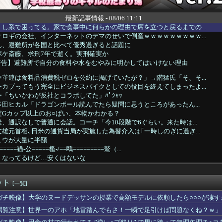
最新記事情報 - 08/06 11:11
し系で困ってる。家で食事中に何らかの理由で席を立つと戻るまでの...
ロギの会社、インターネットのデマのせいで倒産ｗｗｗｗｗｗｗｗｗ...
ん、避難所が各国と比べて優秀過ぎると話題に
ポケ斎藤、求刑7年で逝く。実刑確実か
が警告】避難所で自分の食料や水をむやみに明かしてはいけない理由
革連は食料品消費税ゼロを公約に掲げていたが？」→階猛氏「そ、そ...
カブってもう完全にビジネスバイクとしての役目を終えてしまったよ...
「ちいかわが反社とコラボしてた」ﾊﾟｼｬｯ
田ヒカル「ドラゴンボール読んでたら疑問に思うところがあったん...
定Gカップ以上のお○ぱい、本物かわかる？
、通訳なしで普通に会話。コーチ「今10段階で6ぐらい。来た時は...
雄元首相､日米の通貨当局が実施した為替介入は｢一時しのぎに過ぎ...
ュウが大量に半額
==猫-公=====檻-/==鴎=========鷲（...
くなってるけど…安くはないな
ビ2026入社新人アナウンサーｗｗｗｗｗｗｗｗｗ
ロギの会社、インターネットのデマのせいで倒産ｗｗｗｗｗｗｗｗｗ...
ット
忠犬2匹…どちらも足が速くておばかだな？
[一覧]
審判員がデビュー 試合後に涙…「嬉しい気持ちと絶対失敗しちゃい...
ガチ映像】大学のヌードデッサンの授業で高額モデルに依頼したら○○○が凄す
ロ初登板はパーフェクトリリーフ
閲覧注意】世界一のアホ「地雷踏んでもさ！一瞬で足引けば問題なくね？ｗ」
羽師匠、Grokに自分の気持ち悪いツイート聞くやつやってるの...
、熊本で炊き出し中のへずまりゅう氏に「何でこんなことを？」と質...