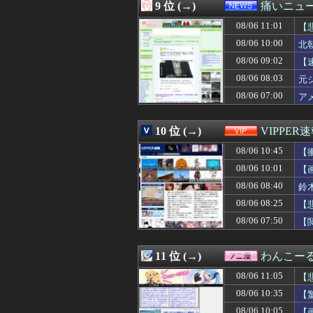
08/06 10:19
今まで沈黙を保っ
9 位 (→)
痛いニュース
08/06 10:18
【衝撃】マツダ、
08/06 11:01
08/06 10:16
【櫻坂46】まさかの
【
08/06 10:16
（ ´_ゝ`）中道
08/06 10:00
北
08/06 10:16
【FF14】Swi
08/06 09:02
【
08/06 10:16
【悲報】侍ジャパ
08/06 10:15
妹から突然「座っ
08/06 08:03
元
08/06 10:15
元カノが別の男
08/06 07:00
ア
08/06 10:14
「ロシアによるハ
08/06 10:13
オタク系コンテン
08/06 10:12
15階建てマンシ
10 位 (→)
VIPPER
08/06 10:12
【議論】永住権の
08/06 10:45
【
08/06 10:12
嫁には歳が離れ
08/06 10:11
PL学園野球部が
08/06 10:01
【
08/06 10:10
【画像】田中みな
08/06 08:40
鈴
08/06 10:10
ジャンポケ斉藤
08/06 10:10
08/06 08:25
【速報】共同通信
【
08/06 10:09
【画像】さすがに
08/06 07:50
【
08/06 10:09
入試情報サイト
08/06 10:09
エアコン修理まで
08/06 10:08
【画像】本田紗
11 位 (→)
わんこー
08/06 10:07
【速報】日本共産
08/06 11:05
【
08/06 10:06
【画像】昔の日
08/06 10:06
空き巣にウォシュ
08/06 10:35
【
08/06 10:05
【画像】女教師さ
08/06 10:05
【