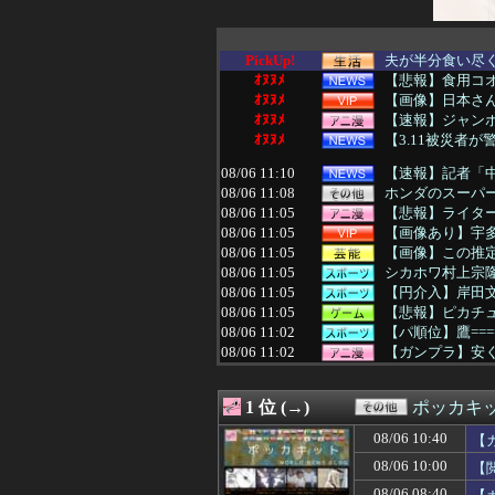
PickUp!
夫が半分食い尽く
ｵﾇﾇﾒ
【悲報】食用コオ
ｵﾇﾇﾒ
【画像】日本さ
ｵﾇﾇﾒ
【速報】ジャン
ｵﾇﾇﾒ
【3.11被災者
08/06 11:10
【速報】記者「中
08/06 11:08
ホンダのスーパー
08/06 11:05
【悲報】ライター
08/06 11:05
【画像あり】宇多
08/06 11:05
【画像】この推
08/06 11:05
シカホワ村上宗隆
08/06 11:05
【円介入】岸田文
08/06 11:05
【悲報】ピカチ
08/06 11:02
【パ順位】鷹======
08/06 11:02
【ガンプラ】安
08/06 11:01
【画像】フジテレ
08/06 11:01
【悲報】食用コオ
1 位 (→)
ポッカキ
08/06 11:01
【ウマ娘】この
08/06 11:00
甲子園初・女性の
08/06 10:40
【
08/06 11:00
阪神・神宮、プ
08/06 10:00
【
08/06 11:00
【VTuber】千
08/06 11:00
【悲報】マスコミ
08/06 08:40