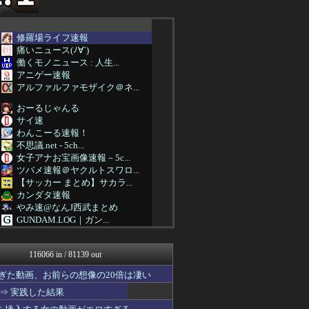
修羅場ライフ速報
痛いニュース(ﾉ∀`)
働くモノニュース : 人生...
アニゲー速報
アルファルファモザイク＠ネ...
おーるじゃんる
サイ速
わんこーる速報！
不思議.net - 5ch...
女子アナお宝画像速報－5c...
ツバメ速報＠ヤクルトスワロ...
【サッカー まとめ】サカラ...
カンダタ速報
やみ速@なんJ西武まとめ
GUNDAM.LOG｜ガン...
なんJ PRIDE
痛いニュース(ﾉ∀`)
116066 in / 81139 out
ウマ娘まとめ速報うまろぐ
日刊やきう速報
ぎた動画、お前らの想像の20倍は凄い
阪神タイガースちゃんねる
⇒ 実践した結果
VTuberNews
アルファルファモザイク＠ネ...