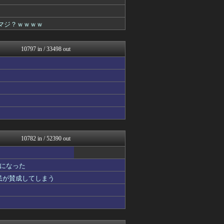
女子アナお宝画像速報－5c...
げぇ速
わんこーる速報！
マジ？ｗｗｗｗ
カンダタ速報
fig速
鷹速@ホークスまとめブログ
10797 in / 33498 out
おたくみくす 声優まとめ
海外さんいらっしゃい 海外...
watch＠２ちゃんねる
修羅の華-家庭・生活まとめ
いたしん！
fig速
GUNDAM.LOG｜ガン...
mutyunのゲーム+αブ...
PCパーツまとめ
なんJ PRIDE
10782 in / 52390 out
VIPPER速報
凹凸ちゃんねる 発達障害・...
汎用型自作PCまとめ
になった
ウマ娘まとめ速報うまろぐ
国民が賛成してしまう
スターライト速報 -遊戯王...
ゲーム実況者速報＠YouT...
あ艦これ ～艦隊これくしょ...
妹はVIPPER
コンテンツ・声優 | ラブ...