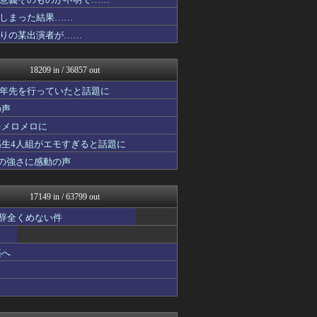
なんJ PRIDE
気団談
しまった結果……
fig速
りの某出演者が……
fig速
ファイターズ王国＠日ハムま...
パチンコ・パチスロ.com
18209 in / 36857 out
原神速報 | GENSHI...
アルファルファモザイク＠ネ...
十年先を行っていたと話題に
オレ的ゲーム速報＠刃
の声
ベイスターズ速報＠なんJ
をメロメロに
PlaySphere | ...
オーバージョイド！
高生4人組がエモすぎると話題に
ぴこ速(〃'∇'〃)？
の強さに感動の声
ああ言えばForYou
Red4 海外の反応まとめ
修羅場ハザード -復讐・D...
17149 in / 63799 out
漫画まとめ速報
日本第一！ニュース録
も辞全くめない件
まとめたニュース
まとめロッテ！
築へ
バズッター速報
ゲーム魔人
なんじぇいスタジアム＠なん...
ガンダムブログ（情報戦仕様...
じわ速 芸能ニュースまとめ