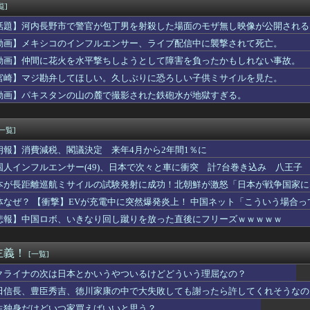
れない運転、限界突破ｗｗｗｗｗｗｗｗｗ
覧]
カで今も続いてる近親相姦の一族がやばすぎる
話題】河内長野市で警官が包丁男を射殺した場面のモザ無し映像が公開される
本の社会保障、岐路に 財源5兆円見通し立たず
げ方のやついるけどさ
動画】メキシコのインフルエンサー、ライブ配信中に襲撃されて死亡。
化をほぼ克服しても「体細胞変異」が残ればヒトの寿命は156年、...
動画】仲間に花火を水平撃ちしようとして障害を負ったかもしれない事故。
of Reincarnationは皆様からのご意見を真摯...
宮崎】マジ勘弁してほしい。久しぶりに恐ろしい子供ミサイルを見た。
女優さん、熊本へ300万円寄付するも「汚い金」「投稿するな」と...
ィアナってE3-3とE3-4、どっちで掘ってるでち？
動画】パキスタンの山の麓で撮影された鉄砲水が地獄すぎる。
っ、ワイ氏の「貯金」・・・多すぎ・・・？
警告。「戦犯国家に戻ろうとしている日本に軍事的選択肢を検討」
[一覧]
朗報】消費減税、閣議決定 来年4月から2年間1％に
国人インフルエンサー(49)、日本で次々と車に衝突 計7台巻き込み 八王子
本が長距離巡航ミサイルの試験発射に成功！北朝鮮が激怒「日本が戦争国家に
ず後悔させる」
体なぜ？ 【衝撃】EVが充電中に突然爆発炎上！ 中国ネット「こういう場合
悲報】中国ロボ、いきなり回し蹴りを放った直後にフリーズｗｗｗｗｗ
主義！
[一覧]
クライナの次は日本とかいうやついるけどどういう理屈なの？
田信長、豊臣秀吉、徳川家康の中で大失敗しても謝ったら許してくれそうなの
生独身だけどいつ家買えばいいと思う？