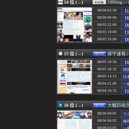
08/06 10:00
14 位 (→)
【動画】かもし
1000mg
[一
08/06 10:00
【悲報】アメリ
08/06 03:50
【
08/06 10:00
【消費減税】日
08/06 10:00
08/06 00:00
始球式で変な投
【
08/06 10:00
【ナゾロジー】老
08/05 22:00
【
08/06 10:00
ゲーフリ「Beast 
08/05 19:00
【
08/06 10:00
【悲報】セクシー
08/06 10:00
【艦これ】インデ
08/05 16:00
【
08/06 10:00
【画像あり】え
08/06 10:00
北朝鮮、日本に
15 位 (→)
保守速報
08/05 19:36
【
08/05 18:35
韓
08/05 14:15
日
必
08/04 21:00
一
08/04 19:35
【
16 位 (→)
大艦巨砲
08/06 09:05
ウ
08/06 06:05
織
08/06 03:05
一