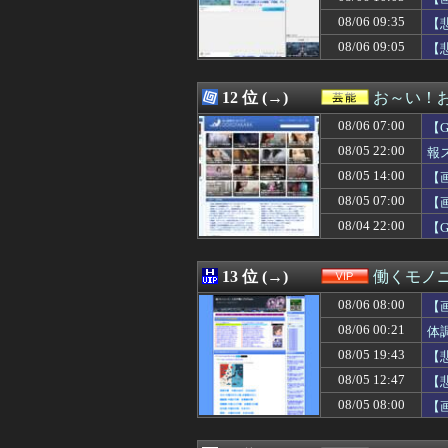
08/06 10:05
【動画】次期AK
08/06 09:35
08/06 10:05
伝説のクソゲー
【
08/06 10:05
【画像】コスプ
08/06 09:05
【
08/06 10:05
いまシール集め
08/06 10:04
【ブルーアーカ
08/06 10:04
小久保ホークス
12 位 (→)
お～い！
08/06 10:04
釘宮理恵の声聞
08/06 07:00
【
08/06 10:04
広島81回目の
08/06 10:03
移民を過剰に問
08/05 22:00
報
08/06 10:03
39度の熱でぐっ
08/05 14:00
【
08/06 10:03
【悲報】 AKB
08/05 07:00
08/06 10:03
【Re:ゼロから
【
08/06 10:02
【GジェネE】
08/04 22:00
【
08/06 10:02
任天堂ファン「頼
08/06 10:01
タブレットのバ
08/06 10:01
【画像】植毛し
13 位 (→)
働くモノニ
08/06 10:01
【画像】覇権漫画
08/06 08:00
【
08/06 10:01
【驚愕】エッチ
08/06 10:01
【悲報】グラボ
08/06 00:21
体
08/06 10:01
【ウマ娘】ダビ
08/05 19:43
【
08/06 10:00
【遊戯王情報】「
08/05 12:47
【
08/06 10:00
ウメハラさん、
08/06 10:00
【艦これ】シロッ
08/05 08:00
【
08/06 10:00
【画像】居酒屋
08/06 10:00
【ラブライブ！】