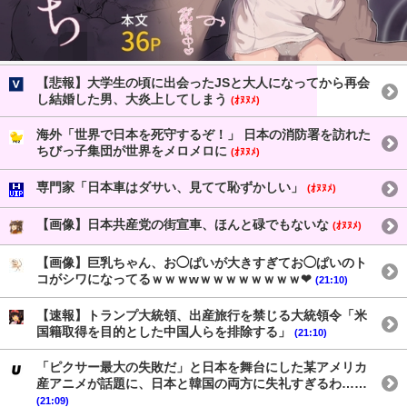
【悲報】大学生の頃に出会ったJSと大人になってから再会
し結婚した男、大炎上してしまう
(ｵﾇﾇﾒ)
海外「世界で日本を死守するぞ！」 日本の消防署を訪れた
ちびっ子集団が世界をメロメロに
(ｵﾇﾇﾒ)
専門家「日本車はダサい、見てて恥ずかしい」
(ｵﾇﾇﾒ)
【画像】日本共産党の街宣車、ほんと碌でもないな
(ｵﾇﾇﾒ)
【画像】巨乳ちゃん、お◯ぱいが大きすぎてお◯ぱいのト
コがシワになってるｗｗｗwｗｗｗｗｗｗｗｗ❤
(21:10)
【速報】トランプ大統領、出産旅行を禁じる大統領令「米
国籍取得を目的とした中国人らを排除する」
(21:10)
「ピクサー最大の失敗だ」と日本を舞台にした某アメリカ
産アニメが話題に、日本と韓国の両方に失礼すぎるわ……
(21:09)