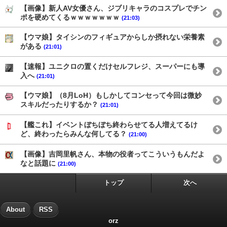
【画像】新人AV女優さん、ジブリキャラのコスプレでチン
ポを硬めてくるｗｗｗｗｗｗｗ
(21:03)
【ウマ娘】タイシンのフィギュアからしか摂れない栄養素
がある
(21:01)
【速報】ユニクロの置くだけセルフレジ、スーパーにも導
入へ
(21:01)
【ウマ娘】（8月LoH）もしかしてコンセって今回は微妙
スキルだったりするか？
(21:01)
【艦これ】イベントぼちぼち終わらせてる人増えてるけ
ど、終わったらみんな何してる？
(21:00)
【画像】吉岡里帆さん、本物の役者ってこういうもんだよ
なと話題に
(21:00)
トップ
次へ
About
RSS
orz