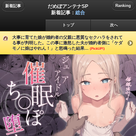
だめぽアンテナSP
Ranking
新着記事
新着記事：
総合
トップ
次へ
大事に育てた娘が婚約者の父親に悪質なセクハラをされて
る事が判明した。この事に激怒した夫が婚約者側に「ケダ
モノに娘はやれん！」と怒鳴った結果…
(PickUP!)