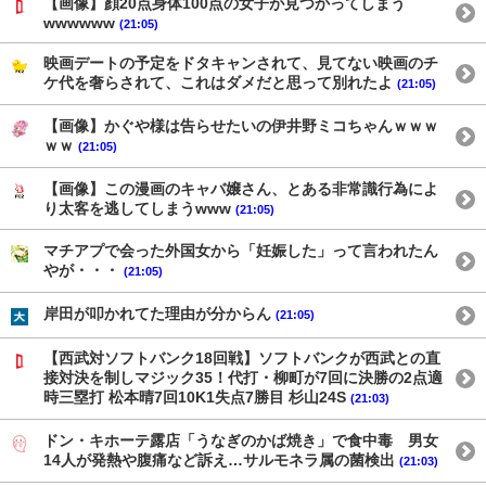
【画像】顔20点身体100点の女子が見つかってしまう
wwwwww
(21:05)
映画デートの予定をドタキャンされて、見てない映画のチ
ケ代を奢らされて、これはダメだと思って別れたよ
(21:05)
【画像】かぐや様は告らせたいの伊井野ミコちゃんｗｗｗ
ｗｗ
(21:05)
【画像】この漫画のキャバ嬢さん、とある非常識行為によ
り太客を逃してしまうwww
(21:05)
マチアプで会った外国女から「妊娠した」って言われたん
やが・・・
(21:05)
岸田が叩かれてた理由が分からん
(21:05)
【西武対ソフトバンク18回戦】ソフトバンクが西武との直
接対決を制しマジック35！代打・柳町が7回に決勝の2点適
時三塁打 松本晴7回10K1失点7勝目 杉山24S
(21:03)
ドン・キホーテ露店「うなぎのかば焼き」で食中毒 男女
14人が発熱や腹痛など訴え…サルモネラ属の菌検出
(21:03)