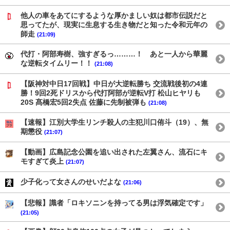
他人の車をあてにするような厚かましい奴は都市伝説だと
思ってたが、現実に生息する生き物だと知った令和元年の
師走
(21:09)
代打・阿部寿樹、強すぎるっ………！ あと一人から華麗
な逆転タイムリー！！
(21:08)
【阪神対中日17回戦】中日が大逆転勝ち 交流戦後初の4連
勝！9回2死ドリスから代打阿部が逆転V打 松山ヒヤリも
20S 髙橋宏5回2失点 佐藤に先制被弾も
(21:08)
【速報】江別大学生リンチ殺人の主犯川口侑斗（19）、無
期懲役
(21:07)
【動画】広島記念公園を追い出された左翼さん、流石にキ
モすぎて炎上
(21:07)
少子化って女さんのせいだよな
(21:06)
【悲報】識者「ロキソニンを持ってる男は浮気確定です」
(21:05)