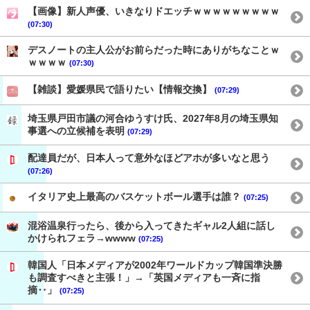
【画像】新人声優、いきなりドエッチｗｗｗｗｗｗｗｗｗ
(07:30)
デスノートの主人公がお前らだった時にありがちなことｗ
ｗｗｗｗ
(07:30)
【雑談】愛媛県民で語りたい【情報交換】
(07:29)
埼玉県戸田市議の河合ゆうすけ氏、2027年8月の埼玉県知
事選への立候補を表明
(07:29)
配達員だが、日本人って意外なほどアホが多いなと思う
(07:26)
イタリア史上最高のバスケットボール選手は誰？
(07:25)
混浴温泉行ったら、後から入ってきたギャル2人組に話し
かけられフェラ→wwww
(07:25)
韓国人「日本メディアが2002年ワールドカップ韓国準決勝
も調査すべきと主張！」→「英国メディアも一斉に指
摘‥」
(07:25)