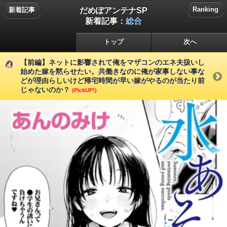
だめぽアンテナSP
Ranking
新着記事
新着記事：
総合
トップ
次へ
【前編】ネットに影響されて俺をマザコンのエネ夫扱いし
始めた嫁を黙らせたい。共働きなのに俺が家事しない事な
どが理由らしいけど帰宅時間が早い嫁がやるのが当たり前
じゃないのか？
(PickUP!)