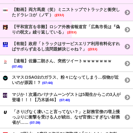
【動画】両方馬鹿（笑）ミニストップでトラックと衝突し
たドラレコが（ノ∇`）
(ｵﾇﾇﾒ)
【平和宣言を非難】ロシア外務省報道官「広島市長は『偽
りの呪文』繰り返している」
(ｵﾇﾇﾒ)
【有能】政府「トラックはサービスエリア利用有料化すれ
ばサボらず走るし流問題解決じゃね？」
(ｵﾇﾇﾒ)
【速報】佐藤二朗さん、突然ツイートｗｗｗｗｗｗｗ
(07:45)
スマスロSAO2のガラス、粉々になってしまう…役物が近
いのが原因！？
(07:44)
マジか！次週のバナナムーンゲストは5期生からこの3人が
登場！！！【乃木坂46】
(07:40)
「さりげなく凄いこと言ってない？」と財務官僚の増上慢
っぷりに衝撃を受ける人が続出、なぜ官僚にすぎない財務
省が……
(07:39)