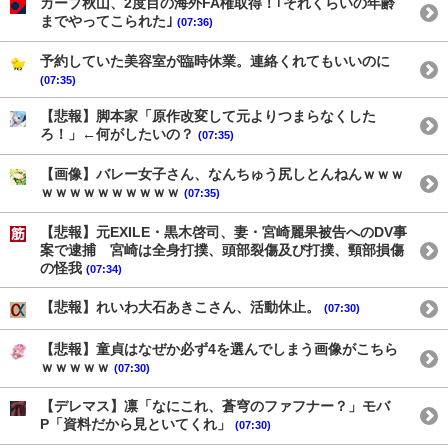
カープ秋山、2度目の海外FA権取得！｢それくらいの年齢
までやってこられた｣
(07:36)
予約していた美容室が臨時休業。連絡くれてもいいのに
(07:35)
【悲報】脚本家「原作改変して元よりつまらなくした
ろ！」←何がしたいの？
(07:35)
【画像】バレー女子さん、なんちゅう尻しとんねんｗｗｗ
ｗｗｗｗｗｗｗｗｗｗ
(07:35)
【悲報】元EXILE・黒木啓司、妻・宮崎麗果被告へのDV事
案で逮捕 宮崎は全身打撲、頭部裂傷及び打撲、頸部損傷
の怪我
(07:34)
【悲報】れいわ大石あきこさん、活動休止。
(07:30)
【悲報】童貞はなぜか必ず4を選んでしまう画像がこちら
ｗｗｗｗｗ
(07:30)
【デレマス】凛「なにこれ、蒼穹のファフナー？」モバ
P「資料だから見といてくれ」
(07:30)