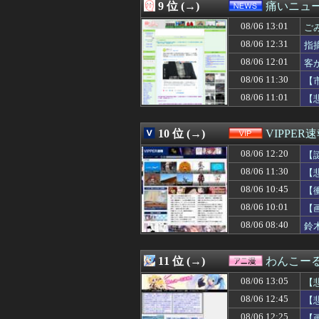
08/06 12:30
AIが指示なくサ
9 位 (→)
痛いニュース
08/06 12:30
【モンハンワイル
08/06 13:01
08/06 12:30
「オーデコロンの定
ご
08/06 12:30
韓国人「猛暑の
08/06 12:31
指
08/06 12:30
【悲報？】チョ
08/06 12:01
客
08/06 12:29
今まで賛成派から
08/06 12:29
従弟「研修だから
08/06 11:30
【
08/06 12:29
「ドカ食いダイ
と
08/06 11:01
【
08/06 12:29
赤十字、スペイ
08/06 12:27
母はある金融機関
08/06 12:27
【画像】髭面の
10 位 (→)
VIPPER
08/06 12:27
【フィギュア】
08/06 12:20
【
08/06 12:27
人工甘味料不使
08/06 12:27
寝よう！と思っ
08/06 11:30
【
08/06 12:27
友人Aがホテルラ
08/06 10:45
【
08/06 12:26
【朗報】SBさん
08/06 12:26
08/06 10:01
今、中高生たち
【
08/06 12:26
2011年ドラフ
08/06 08:40
鈴
08/06 12:26
日本の研究者が明
08/06 12:25
【画像】ワンピ
08/06 12:25
海外「日本にはこ
11 位 (→)
わんこー
08/06 12:25
【ハマスタバトル
08/06 13:05
【
08/06 12:25
【画像】露悪ア
08/06 12:23
【人材獲得へ】ソ
08/06 12:45
【
08/06 12:21
秋田に日本最大級
08/06 12:25
【