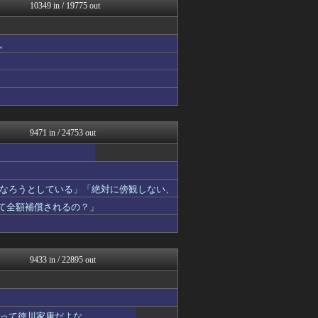
NEWSまとめもりー｜2c...
10349 in / 19775 out
パチンコ・パチスロ.com
【サッカー まとめ】サカラ...
りぷらい速報
。
海外の万国反応記＠海外の反...
mashlife通信
気団まとめ-噫無情-｜嫁・...
ワールドサッカーファン 海...
なんJミュージアム
まとめ芸能＠美女画像まとめ...
9471 in / 24753 out
なろうとしている」「絶対に傍観しない、
って全額補償されるの？」
9433 in / 22895 out
って徳川家康だよな