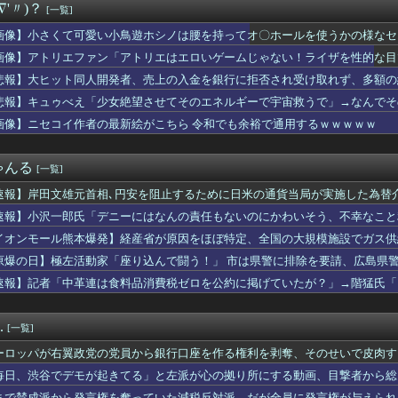
∇'〃)？
[一覧]
のコンテンツ、なぜか消えまくる
ている芸能人で誰が好きですか？
画像】小さくて可愛い小鳥遊ホシノは腰を持ってオ〇ホールを使うかの様なセ
や年金、住民税などなどの未払いが発覚。そんな父親を見た夫…「そ...
画像】アトリエファン「アトリエはエロいゲームじゃない！ライザを性的な目
日本語
スが監督辞めた？じゃあ代表復帰する！」←これｗｗｗｗｗｗｗｗｗ
悲報】大ヒット同人開発者、売上の入金を銀行に拒否され受け取れず、多額の
女さん、日本の警察官を暴行するｗｗｗｗ
悲報】キュゥべえ「少女絶望させてそのエネルギーで宇宙救うで」→なんでそ
ん、大勢の若いファンに囲まれてご満悦wwwwwwwwwwww...
ｗｗ
画像】ニセコイ作者の最新絵がこちら 令和でも余裕で通用するｗｗｗｗｗ
ん、大勢の若いファンに囲まれてご満悦wwwwwwwwwwww...
ceの『ポップミュージック』とかいう曲
本の全漫画TOP10、遂に確定するwwwww
ゃんる
[一覧]
ってなんで絶対に作れないん？
sハヤテ ファーム交流戦7回戦】スタメン・打順速報｜試合実況｜...
速報】岸田文雄元首相､円安を阻止するために日米の通貨当局が実施した為替介
中国大陸に長く滞在予定
速報】小沢一郎氏「デニーにはなんの責任もないのにかわいそう、不幸なこと
２０年前に受け持った当時５歳の男児と結婚。そのことを知った友人...
氏「デニーにはなんの責任もないのにかわいそう、不幸なこと利用し...
イオンモール熊本爆発】経産省が原因をほぼ特定、全国の大規模施設でガス供
観ますか？
・・・
原爆の日】極左活動家「座り込んで闘う！」 市は県警に排除を要請、広島県
288 26本 28盗塁 wRC+156(1位) FR...
で全員排除
速報】記者「中革連は食料品消費税ゼロを公約に掲げていたが？」→階猛氏「
した。嫁「朝ごはんです」俺「テーブルにありませんね」嫁「これは...
ことを予想するトピ
るんですけど？」美容師「大した傷じゃなくて良かったですね」→そ...
.
[一覧]
通う夫が、最近知りあった女と恋愛したいと離婚要求。ロミジュリな...
たところで昔、一家心中があった。本当に普通の人達だったので周囲...
ーロッパが右翼政党の党員から銀行口座を作る権利を剥奪、そのせいで皮肉す
こんなのが普通に走ってるｗｗｗｗｗｗｗｗｗｗｗｗｗｗｗｗ
毎日、渋谷でデモが起きてる」と左派が心の拠り所にする動画、目撃者から総
、好きなものを毎日1つ食べられるなら何食べる？
まで賛成派から発言権を奪っていた減税反対派、だが全員に発言権が与えられ