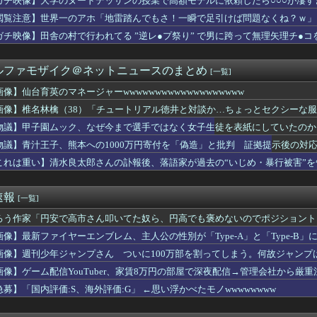
ガチ映像】大学のヌードデッサンの授業で高額モデルに依頼したら○○○が凄す
-モロッコ】心配する理由はこれだけ…？【ポーランドボール】
閲覧注意】世界一のアホ「地雷踏んでもさ！一瞬で足引けば問題なくね？ｗ」
想尽かした」コメ余りに農家が悲鳴 売値は生産原価の半分以下に…...
が『子供の喘息をどうにかして！病院勤めの旦那を出せ！』と押しか...
ガチ映像】田舎の村で行われてる ”逆レ●プ祭り” で男に跨って無理矢理チ●
「韓国は重要な隣国」だと3年連続で位置づけ…韓国メディア！
】世界一危険な村、ガチで常軌を逸していると話題に（動画あり）
ルファモザイク＠ネットニュースのまとめ
[一覧]
観無くせば普通に作れるんか？
U νガンダム、4割引きの店舗が現れる…安いけど置く場所が…
画像】仙台育英のマネージャーwwwwwwwwwwwwwwwwwww
5期の美肌メン、ナマ腋が美しすぎる
画像】椎名林檎（38）「チュートリアル徳井と対談か…ちょっとセクシーな服着ていくか
だろう。と我にかえった瞬間
テレビで見てたら、夫が「それはウワキだ！お前はウワキ性だ！」と...
物議】甲子園ムック、なぜ今まで選手ではなく女子生徒を表紙にしていたのか
らバイトに出ずに済んで子供たちも習い事をいっぱいしてるのに姉は...
物議】青汁王子、熊本への1000万円寄付を「偽造」と批判 証拠提示後の対
の話。息子「次も女の子と会えるかな」私「は？女の子なんかいなか...
これは重い】清水良太郎さんの訃報後、落語家が過去の“いじめ・暴行被害”を
トが突然ペット可物件になった
ロンにして姪を毎日ウトメへ預ける生活に。数年後、そのツケが一気...
速報
[一覧]
ドとエッジを効かせた「2026 OUTER COLLEC...
チエレガンス「UNIQLO and COMPTOIR DE...
ろう作家「円安で高市さん叩いてた奴ら、円高でも褒めないのでポジショント
発行部数100万部割れ [8/6]
画像】最新ファイヤーエンブレム、主人公の性別が「Type-A」と「Type-B」
（38）「チュートリアル徳井と対談か…ちょっとセクシーな服着て...
となるマルチホームランにMLBファン騒然！←「PCAとの熱いM...
画像】週刊少年ジャンプさん ついに100万部を割ってしまう。何故ジャンプ
モが起きてる」と左派が心の拠り所にする動画、目撃者から総ツッコ...
画像】ゲーム配信YouTuber、家賃8万円の部屋で深夜配信→管理会社から厳
行った。その後私の周りで奇妙な事が起こった。そんな中出会ったA...
急募】「国内評価:S、海外評価:G」 ←思い浮かべたモノwwwwwwww
法が使えたら何する？
帝国ホテルですが、投稿後すぐ帝国ホテルから連絡があり・・・・・
いに行き御挨拶したんだが、それ以来、彼の態度が急変。だが私もそ...