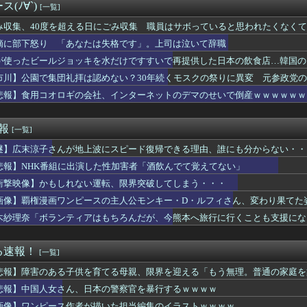
イバー攻撃 英政府機関の性能評価試験
(ﾉ∀`)
[一覧]
ズ】モンハンシリーズ初プレイなんだけどもこれ救難信号って好きな...
期注文が月50本、1808年の請求書には72本」ナポレオンは...
み収集、40度を超える日にごみ収集 職員はサボっていると思われたくなく
中頑張る日本のエアコン設置業者さんは凄いです」
摘に部下怒り 「あなたは失格です」。上司は泣いて辞職
コバナナクレープ定跡、敗れる
が使ったビールジョッキを水だけですすいで再提供した日本の飲食店…韓国の
発言権を奪っていた減税反対派、だが全員に発言権が与えられるよう...
泊めて」私「今は臨月なんだけど…」→断りきれず了承したら、さら...
市川】公園で集団礼拝は認めない？30年続くモスクの祭りに異変 元参政党
スキ！もちづきさん」TVアニメ化
地元に温度差
悲報】食用コオロギの会社、インターネットのデマのせいで倒産ｗｗｗｗｗｗ
ン領セウタに殺到した不法移民に物資を支給
の、保険と貯金を兼ねたものを契約している。ある日、その金融機関...
有名人
速報
[一覧]
引退選手限定雑談トピ
謎】広末涼子さんが地上波にスピード復帰できる理由、誰にも分からない・・
用の物が知りたい
て寝れますか？
悲報】NHK番組に出演した性加害者「酒飲んでて覚えてない」
ンチに800円くらいのピアスをつけて行こうとするので「そんな安...
衝撃映像】かもしれない運転、限界突破してしまう・・・
、交流戦前のハム戦(5月22日)からとんでもないペースで勝ち始...
の間で「サウダージ」がメチャ流行っているらしい
画像】覇権漫画ワンピースの主人公モンキー・D・ルフィさん、変わり果てた
ト当時のロッテファンの反応ｗｗｗ
木紗理奈「ボランティアはもちろんだが、今熊本へ旅行に行くことも支援にな
らかにした肝臓がんをリスクを低下させるために必要な緑茶の量←「...
ース作者が描いた担当編集のイラストｗｗｗｗ
んな特殊な標識があるんだけど皆は見たことある？」→「何これめち...
る速報！
[一覧]
】三嶋解説員「勝ちに来てますね」連日の挑戦者圧勝！相川七瀬軍団...
悲報】障害のある子供を育てる母親、限界を迎える「もう無理。普通の家庭を
ニメ化ブーム、はじまるｗｗｗ
ウルで日本企業による就職イベント 就職難に苦しむ韓国の若者が日...
悲報】中国人女さん、日本の警察官を暴行するｗｗｗｗ
のデータセンター建設へ 建設費2兆円､UAEが投資
画像】ワンピース作者が描いた担当編集のイラストｗｗｗｗ