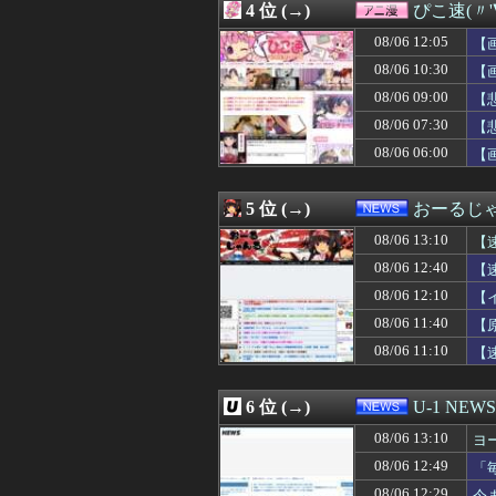
4 位 (→)
ぴこ速(〃'
08/06 12:47
【悲報】みい山
08/06 12:47
タトゥーを入れ
08/06 12:05
【
08/06 12:47
世帯主ウトの国保
08/06 10:30
【
08/06 12:47
誤用されがちな
08/06 09:00
08/06 12:46
八村塁「ホーバ
【
08/06 12:45
【悲報】中国人
08/06 07:30
【
08/06 12:45
【画像】松本人志さ
ｗ
08/06 06:00
【
08/06 12:45
【画像】松本人志さ
08/06 12:44
Juice=Jui
08/06 12:44
【朗報】歴代の日
5 位 (→)
おーるじ
08/06 12:42
なぁ、永久機関
08/06 12:40
【日本ハム2軍v
08/06 13:10
【
08/06 12:40
台風13号さん、
08/06 12:40
【
08/06 12:40
友人(保育士)が
08/06 12:10
08/06 12:40
【速報】小沢一郎
【
08/06 12:39
施術中になにを
に
08/06 11:40
【
08/06 12:39
カブスPCAさん、打率.
瞬
08/06 11:10
【
08/06 12:39
朝から嫁がやらか
08/06 12:39
一年後に起こる
08/06 12:39
私「耳を切られて
6 位 (→)
U-1 NEWS
08/06 12:39
私のお金で学校に
08/06 12:39
実家から少し離れ
08/06 13:10
ヨ
08/06 12:39
【画像】福岡、
08/06 12:49
「
08/06 12:39
明日から1週間
08/06 12:29
今