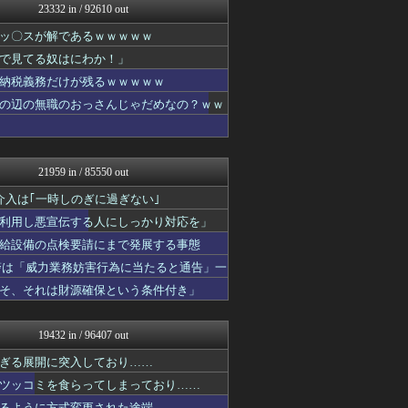
23332 in / 92610 out
ゴールデンタイムズ
衝撃体験！アンビリバボー｜...
ッ〇スが解であるｗｗｗｗｗ
喪女リカ喪女ルカ┃鬼女・生...
で見てる奴はにわか！」
鬼女まとめ速報 -修羅場・...
なんJ PRIDE
納税義務だけが残るｗｗｗｗｗ
わんこーる速報！
の辺の無職のおっさんじゃだめなの？ｗｗ
VIPワイドガイド
(*ﾟ∀ﾟ)ゞカガクニュー...
℃-ute派なんday
異世界転生まとめ速報
21959 in / 85550 out
哲学ニュースnwk
ファイターズ王国＠日ハムま...
入は｢一時しのぎに過ぎない｣
にゅーすアルー！
利用し悪宣伝する人にしっかり対応を」
修羅ママ速報
給設備の点検要請にまで発展する事態
おーるじゃんる
衝撃体験！アンビリバボー｜...
警は「威力業務妨害行為に当たると通告」一
MLB NEWS@まとめ
そ、それは財源確保という条件付き」
喪女リカ喪女ルカ┃鬼女・生...
奥様は鬼女-DQN返しまと...
鬼女はみた -修羅場・恋愛...
19432 in / 96407 out
喪女リカ喪女ルカ┃鬼女・生...
基地沢直樹-復讐・修羅場・...
ぎる展開に突入しており……
働くモノニュース : 人生...
ツッコミを食らってしまっており……
鬼女まとめ速報 -修羅場・...
るように方式変更された途端……