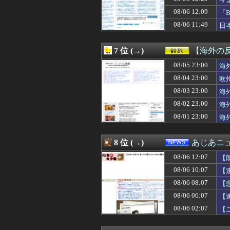
08/06 12:39
【画像】元NH
08/06 12:36
海外「日本は変
08/06 12:09
「
08/06 12:35
【悲報】医者「娘
落
08/06 11:49
日
08/06 12:35
【画像】あのちゃ
08/06 12:35
韓国人「日本が東
08/06 12:35
昨季60本塁打・O
7 位 (→)
【海外の
08/06 12:34
【画像】ノルウェ
08/06 12:34
08/05 23:00
英国人「獲得して
海
08/06 12:34
アニメ監督「ラス
08/04 23:00
欧
08/06 12:33
【ｼｺ画像】お尻
08/03 23:00
海
08/06 12:33
【画像】ブス巨
08/06 12:32
涌井秀章(40) 3勝1
08/02 23:00
海
08/06 12:31
【悲報】スケート
08/01 23:00
海
08/06 12:31
韓国人「日韓の
08/06 12:31
指摘に部下怒り
08/06 12:30
【原神】シンプ
8 位 (→)
あじあニ
08/06 12:30
兵庫斎藤知事、
08/06 12:07
08/06 12:30
「飲食店潰れま
【
08/06 12:30
【コテスタ・スタ
08/06 10:07
【
08/06 12:30
【にじさんじ】珠
08/06 08:07
【
08/06 12:30
【画像】半世紀
08/06 12:30
【驚愕】嫁さん
08/06 06:07
【
08/06 12:30
【物議】甲子園
08/06 02:07
【
08/06 12:30
女「いやぁ！中
08/06 12:30
【FE万紫千紅