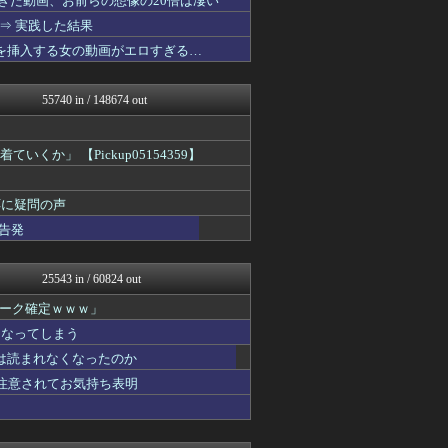
ぎた動画、お前らの想像の20倍は凄い
ポーランドボール 翻訳
⇒ 実践した結果
みそパンNEWS
コを挿入する女の動画がエロすぎる…
渡る世間はキチばかり - ...
軍事・ミリタリー速報☆彡
ポッカキット
55740 in / 148674 out
カンダタ速報
ガンプラ ログ
乃木坂46まとめ 乃木りん...
」 【Pickup05154359】
衝撃体験！アンビリバボー｜...
基地沢直樹-復讐・修羅場・...
衝撃体験！アンビリバボー｜...
応に疑問の声
喪女リカ喪女ルカ┃鬼女・生...
告発
鬼女まとめ速報 -修羅場・...
奥様は鬼女-DQN返しまと...
素敵な鬼女様
25543 in / 60824 out
ファ板速報
ファ板速報
ーク確定ｗｗｗ」
国難にあってもの申す！！
になってしまう
アルファルファモザイク＠ネ...
海外さんいらっしゃい 海外...
は読まれなくなったのか
U-1 NEWS.
重注意されてお気持ち表明
基地沢直樹-復讐・修羅場・...
奥様は鬼女-DQN返しまと...
スマブラ屋さん | スマブ...
衝撃体験！アンビリバボー｜...