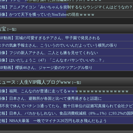
NTER×HUNTER』凄い事に気付いたｗｗｗｗハンターハン...
さんが地上波にスピード復帰できる理由、誰にも分からない・・・
悲報】アニメアイコン「みいちゃんを規制するならウシジマくんはどうなの？
「ワクワクする自販機」見つかるｗｗｗｗｗｗ
画像】かつて天下を獲っていたYouTuberの現在ｗｗｗｗ
んなのが普通に走ってるｗｗｗｗｗｗｗｗｗｗｗｗｗｗｗｗｗｗｗｗ...
ゥーン、売上が減りはじめた？カカオのストーリー部門、前年同期比...
えっちな下乳が放送されてしまうwww
お宝
[一覧]
】道中の懲罰房にいたミコッテやララフェル女性たちをヒカセンが助...
GIF動画】宮城の可愛すぎるチアさん、甲子園で発見される
色｣が好きすぎるアルさつｗ【乃木坂46】
ループにも属さなかった人
ステの気象予報士さん、こういうのでいいんだよっていう横乳の張り
絡もせず8時過ぎに帰宅した高校生。私「連絡くらいしろ」子「はい...
画像】フジの新人アナさん、二人とも腋を見せてくれない
常に良い、とかありますか？
ン視点のこいつ等って普通に怖すぎると思う…
画像】はいだしょうこ（47）「こんなオバサンでいいの…？」
GIF動画】櫻坂46さん、ジャージ姿のケツアングル祭り
さがせ！』持っていた方
らない装備、「電動シート」に決まるｗｗｗｗｗ
起きた。ベランダから女の子と母親が煙に巻かれながら助けてと叫ん...
ュース : 人生VIP職人ブログwww
[一覧]
(143)、ベネズエラ戦にてブルペンで5球しか投げられていなか...
画像】福岡、こんなのが普通に走ってるｗｗｗｗｗｗｗｗｗｗｗｗｗｗｗｗ
NTキャストのギャラリスト流出ｗｗｗｗｗｗｗｗｗ
したい！」夫「それ漫画のキャラだろ…」→子供の名付けを巡って夫...
画像】日本さん、避難所が各国と比べて優秀過ぎると話題に
洪明甫前監督マルディーニの頭を蹴ったイ・チョンスに「手を切り落...
調不良で休んでパチンコ通ってたら、数十日単位の証拠写真撮られて会社クビ
韓国人男性が急増「日本の女性は優しい」【タイ人の反応】
悲報】日本人、バカかもしれない。食品消費税減税（8%→1%）に93.2%の
今日もSBに圧倒される
OPS.875打率.438得点圏.000）←1番に置いた方...
悲報】NISA大暴落 一晩でマイナス20万円も吹き飛んだもよう
結婚が破談に。だが彼氏は「2000万の土地」を購入。こじれた二...
イス」の脚本を担当する荒川稔久、過去作を振り返っても作風が読め...