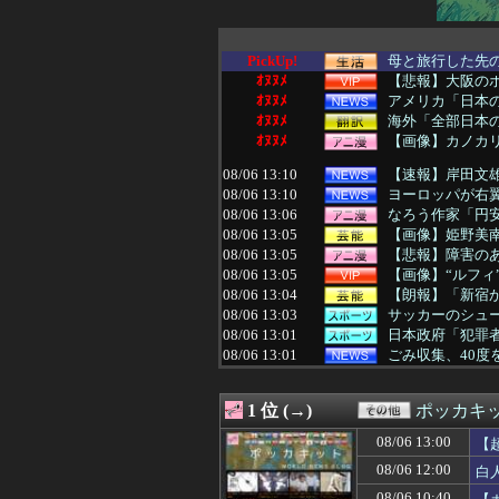
PickUp!
母と旅行した先の
ｵﾇﾇﾒ
【悲報】大阪の
ｵﾇﾇﾒ
アメリカ「日本
ｵﾇﾇﾒ
海外「全部日本の
ｵﾇﾇﾒ
【画像】カノカ
08/06 13:10
【速報】岸田文雄
08/06 13:10
ヨーロッパが右翼
08/06 13:06
なろう作家「円安
08/06 13:05
【画像】姫野美
08/06 13:05
【悲報】障害のあ
08/06 13:05
【画像】“ルフィ
08/06 13:04
【朗報】「新宿か
08/06 13:03
サッカーのシュー
08/06 13:01
日本政府「犯罪者
08/06 13:01
ごみ収集、40度
08/06 13:01
【朗報】秋田に
08/06 13:00
【画像】仙台育英の
1 位 (→)
ポッカキ
08/06 13:00
【ラブライブ！
08/06 13:00
まさか敗因が『
08/06 13:00
【
08/06 13:00
【有能】政府「ト
08/06 12:00
白
08/06 13:00
40度近い熱と頭
08/06 13:00
【画像】隠れ巨乳
08/06 10:40