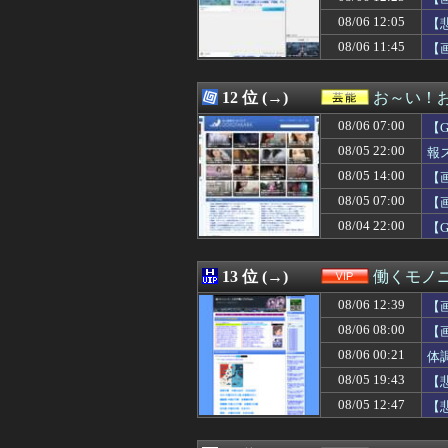
08/06 12:21
【驚愕】名作『HU
08/06 12:05
08/06 12:20
【謎】広末涼子
【
08/06 12:20
【画像】沖縄で
08/06 11:45
【
08/06 12:20
【画像】福岡、こ
08/06 12:20
【韓国】ウェブト
08/06 12:19
【動画】地上波で
12 位 (→)
お～い！
08/06 12:19
【FF14怪談話
08/06 07:00
【
08/06 12:19
6期生曲 ｢命の
08/06 12:18
学生時代どのグ
08/05 22:00
報
08/06 12:18
塾でもないのに連
08/05 14:00
【
08/06 12:18
◯◯運だけが異
08/05 07:00
08/06 12:18
【V作戦】ジオ
【
08/06 12:18
プリン☆
08/04 22:00
【
08/06 12:18
『ウォーリーを
08/06 12:18
【衝撃】車で要
08/06 12:18
近所の家で火事が
13 位 (→)
働くモノニ
08/06 12:17
【悲報】伊藤大海
08/06 12:39
【
08/06 12:16
【画像】VIVA
08/06 12:15
友人「この名前に
08/06 08:00
【
08/06 12:15
◆悲報◆韓国代表
08/06 00:21
体
08/06 12:15
日本で婚活する
08/05 19:43
【
08/06 12:14
【悲報】日ハム、
08/06 12:13
カープ佐々木泰（8月
08/05 12:47
【
08/06 12:12
【前編】俺の娘の
08/06 12:12
「仮面ライダーマ