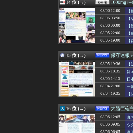
08/06 12:12
14 位 (→)
【驚愕】優木まお
1000mg
[一
08/06 12:12
エクスアリーナ松
08/06 12:00
【
08/06 12:12
【朗報】冨安健洋
08/06 12:12
08/06 03:50
蕎麦とかいう食
【
08/06 12:11
ロシア「お前ら
08/06 00:00
【
08/06 12:11
【画像】本田望
08/05 22:00
【
08/06 12:10
【修羅場】離婚で
08/06 12:10
海外「騙されるな
08/05 19:00
【
08/06 12:10
【画像】こうい
08/06 12:10
【画像】杉本彩
15 位 (→)
保守速報
08/05 19:36
【
08/05 18:35
韓
08/05 14:15
日
必
08/04 21:00
一
08/04 19:35
【
16 位 (→)
大艦巨砲
08/06 12:05
真
08/06 09:05
ウ
08/06 06:05
織