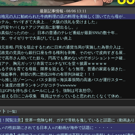
最新記事情報 - 08/06 13:11
地元の人に勧められた牛肉料理の店の料理を美味しく頂いてたら母が...
ホテル、ヤバすぎて大炎上…「大阪の洗礼を受けました」
の円安ヤバくね？アジア経済に影響出るし。」
真似だったのか…」 日本の普通のテレビ番組が最新SNSの数十年...
リ女、サイゼリヤで大喜びしてしまい炎上
元首相､円安を阻止するために日米の通貨当局が実施した為替介入は...
政党の党員から銀行口座を作る権利を剥奪、そのせいで皮肉すぎる展...
で高市さん叩いてた奴ら、円高でも褒めないのでポジショントーク確...
南アナ、胸元ガッツリ衣装でエ○チなYCを堂々披露ｗｗｗｗｗ
る子供を育てる母親、限界を迎える「もう無理。普通の家庭を築きた...
”強盗事件、幹部の男に懲役20年の有罪判決確定！！！
ら推し活ゾーンへ」バスタ新宿～海浜幕張間の高速バスが運行スター...
ト速度の世界ランキングがコチラwwwwww
はGPSを持ち歩くルールにしよう。強制は可哀想🥺」
を超える日にごみ収集 職員はサボっていると思われたくなくて休め...
アラブが2兆円の投資決定
マネージャーwwwwwwwwwwwwwwwwwww
ット
】【画像】みーおっみおみおって笑いそうな顔してる【蓮ノ空】
[一覧]
早川の回跨ぎ』になるとは思わなかったな
超！閲覧注意】世界一危険な村、ガチで常軌を逸していると話題に（動画あり
ラックはサービスエリア利用有料化すればサボらず走るし流問題解決...
人♂の性奴隷にされてる日本人♀の動画が海外で話題に・・・・・
痛で朦朧としながら病院行ったら、受付嬢が「予約のない人は診ませ...
女子「これでEのだ！！」ﾇｷﾞﾇｷﾞ