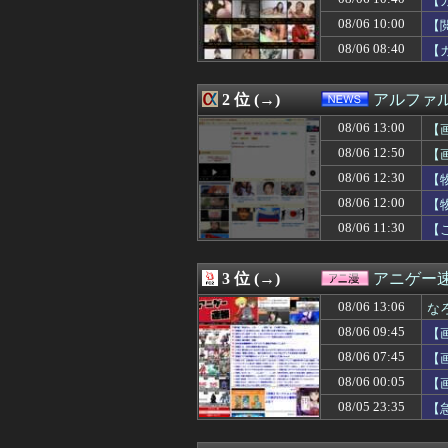
【
08/06 13:00
【スウェーデン
08/06 10:00
【
08/06 13:00
「高市総理には愛
08/06 08:40
08/06 13:00
真夜中、隣人ママ
【
08/06 13:00
日本の防衛白書
08/06 13:00
【超！閲覧注意
2 位 (→)
アルファ
08/06 13:00
キメラって倫理
08/06 12:59
【ガンプラ】PG
08/06 13:00
【
08/06 12:58
【朗報】日向坂
08/06 12:50
【
08/06 12:57
私、何してるん
08/06 12:57
好きな野球選手を
08/06 12:30
【
08/06 12:57
姉夫が稼いでるか
08/06 12:00
【
08/06 12:57
実家に行った帰り
08/06 11:30
【
08/06 12:57
ニホンザル
08/06 12:57
住んでるアパー
08/06 12:57
義兄嫁が自宅をサ
3 位 (→)
アニゲー
08/06 12:56
jouetie、トレン
08/06 12:56
自然体で楽しむフレン
08/06 13:06
な
08/06 12:55
週刊少年ジャンプ、
08/06 09:45
【
08/06 12:50
【画像】椎名林檎
08/06 12:50
08/06 07:45
大谷翔平の今季初
【
08/06 12:49
「毎日、渋谷でデ
08/06 00:05
【
08/06 12:47
ホラースポットに
08/05 23:35
【
08/06 12:47
もし1日だけ魔
08/06 12:47
卒制で作った旧
08/06 12:47
彼の親御さんに会