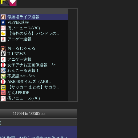
修羅場ライフ速報
VIPPER速報
痛いニュース(ﾉ∀`)
【海外の反応】 パンドラの...
アニゲー速報
おーるじゃんる
U-1 NEWS.
アニゲー速報
女子アナお宝画像速報－5c...
わんこーる速報！
不思議.net - 5ch...
AKB48タイムズ（AKB...
【サッカー まとめ】サカラ...
なんJ PRIDE
痛いニュース(ﾉ∀`)
資格ちゃんねる
アルファルファモザイク＠ネ...
117664 in / 82505 out
コンテンツ・声優 | ラブ...
阪神タイガースちゃんねる
）
投資ちゃんねる
かぞくちゃんねる
なんJミュージアム