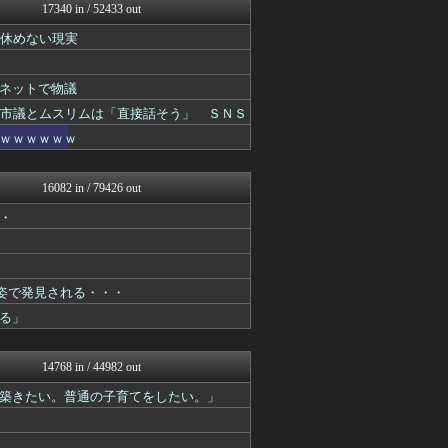
かせまと！
17340 in / 52433 out
モンハンまとめ速報【モンハ...
て休めない現実
みんな知ってた？【海外の反...
ハウメニージャパン！
2ch名人
ネットで物議
U-1 NEWS.
修羅場ハザード -復讐・D...
の市議とムスリムは「直接話そう」 ＳＮＳ
漫画まとめ速報
ｗｗｗｗｗｗ
日本第一！ニュース録
基地沢直樹-復讐・修羅場・...
鬼女まとめ速報 -修羅場・...
16082 in / 79426 out
奥様は鬼女-DQN返しまと...
・
衝撃体験！アンビリバボー｜...
喪女リカ喪女ルカ┃鬼女・生...
喪女リカ喪女ルカ┃鬼女・生...
なんじぇいスタジアム＠なん...
ゴールデンタイムズ
姿で発見される・・・
まとめロッテ！
る」
海外さんいらっしゃい 海外...
わんこーる速報！
海外の反応リサーチ
14768 in / 44982 out
ベイスターズNEWS
築きたい。普通の子育てをしたい。」
ゲーム魔人
まとめたニュース
理想ちゃんねる