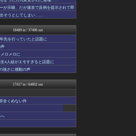
うしみつ-5chまとめ-
海外のお前ら 海外の反応
イターが示唆、だが速攻で反例を提示されて即
不思議.net - 5ch...
出そうとしてしまい……
ニュース30over
世界の憂鬱 海外・韓国の反...
なんじぇいスタジアム＠なん...
18489 in / 37496 out
筋肉速報
NO FOOTY NO L...
十年先を行っていたと話題に
おたくみくす 声優まとめ
の声
えっ!?またここのサイト?
をメロメロに
いたしん！
なんJ（まとめては）いかん...
高生4人組がエモすぎると話題に
なんJ PRIDE
の強さに感動の声
コリアル
痛いニュース(ﾉ∀`)
原神速報 | GENSHI...
17417 in / 64802 out
【2ch】ニュー速クオリテ...
明日は何を食べようか
パチンコ・パチスロ.com
も辞全くめない件
Vtuberまとめるよ～ん
あらまめ2ch
気団まとめ-噫無情-｜嫁・...
築へ
アルファルファモザイク＠ネ...
えすえすログ
ルフレch. - ファイア...