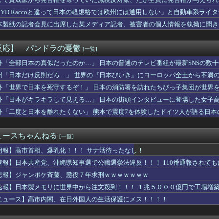
K中川安奈「巨乳やで～ｗｗｗ」ワイ巨乳好き「…う～ん」
わらない」NHK職員が番組出演者から性被害（海外の反応）
BYD Raccoと違って日本の軽規格では欧州には通用しない」と自動車系ラ
さん、ダウン症です」キラキラ女さん「人生終わった」⇒絶望へ！！...
ち二コマ状態に……
本製紙の記者会見に出席した某メディア記者、被害者の個人情報を執拗に聞き
ん、なんか別人になる😭
アジア地域で最も高い結婚率と出生率を維持している理由に韓国人が...
PS.948の『カル・ローリー』さんの今季の成績ｗｗｗｗｗｗ...
反応】 パンドラの憂鬱
[一覧]
ーの美人王女(28)、おっぱい丸出しサッカー代表のロッカールー...
くれ」上田綺世、ブライトン移籍が浮上！三笘薫との日本代表ホット...
外「全部日本の真似だったのか…」 日本の普通のテレビ番組が最新SNSの数
ボス戦かぁ……主題歌流して主人公が1番最初に習得した技でトドメ...
州「日本だけ反則だろ…」 世界の『日本びいき』にヨーロッパ全土から不満
がクッソエ○チなお姉さん、プリップリなおケツを見せつけてしまう...
外「世界で日本を死守するぞ！」 日本の消防署を訪れたちびっ子集団が世界
乳が一番抜ける←これまじ？？？
敗 4QS 防御率2.88
外「日本がキラキラして見える…」 日本の街頭インタビューに登場した女子
高木美帆への国民栄誉賞、送られた包丁10本全てに『内閣総理大臣...
外「二度と日本を離れたくない」 熊本で震度7を体験したドイツ人が語る日本
この分野で比較した場合、どちらの方が優れてるんだ・・・？」
 「あなたは失格です」。上司は泣いて辞職
ルにモラが無い モラっていくら常に所持しておくべき？
ュースちゃんねる
[一覧]
県の海外事務所を全廃へ「公務員が海外で遊ぶためにあるだけ」
すよ」食料品消費税1％に減税の中で上がる懸念
朗報】高市首相、爆乳化！！！ サナ活待ったなし！
サポ・フェアスタート】今後のパチンコは回数固定系必須でいいよな...
速報】日本共産党、沖縄県知事選で公職選挙法違反！！！ 110番通報されて
乃井ナナ、デビュー777日記念！77曲耐久歌枠！休憩用画像に困...
悲報】ジャンポケ斉藤、懲役７年求刑ｗｗｗｗｗｗｗ
以上前の母子手帳、迫真すぎて草
の浮気が判明→間男と対面してみた結果ｗｗｗ
速報】日本製メモリに世界中から注文殺到！！！ １兆５０００億円で工場増
ムック、なぜ今まで選手ではなく女子生徒を表紙にしていたのか
ニュース】高市内閣、在日外国人の生活保護にメス！！！！
はだめえ！！」いっこく堂「ん？」
】今のところこのリシテアみたいなデカパイ籠手使いが一番見た目好み