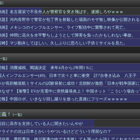
み、くみっきー、菊地亜美……タレント達が次々とアジアの国々へ移...
覧]
戸がディスクアップ2を撤去したらしくディスクアッパーさん達から...
動画】名古屋栄で不良外人が警察官を突き飛ばす。逮捕しろやｗｗｗ
さん…もしパレスで大きな故障が無かったら、アーセナルのメディカ...
い物、いくらなんでも旨すぎへん？
話題】河内長野市で警官が包丁男を射殺した場面のモザ無し映像が公開される
の国にある似非エッフェル塔を見せてくれ！」
動画】メキシコのインフルエンサー、ライブ配信中に襲撃されて死亡。
結の妹、本田望結より実ってしまうｗｗｗｗｗ
動画】仲間に花火を水平撃ちしようとして障害を負ったかもしれない事故。
きない状況で“職場復帰”を提案した結果ｗｗｗｗ
！」FIFA会長の謝罪に海外大騒ぎ！（海外の反応）
宮崎】マジ勘弁してほしい。久しぶりに恐ろしい子供ミサイルを見た。
うのでいいんだよ女子小学生ｗｗｗｗｗｗｗｗｗｗｗ❤
、マン毛隠した全裸ナマ乳がHすぎる
[一覧]
朗報】消費減税、閣議決定 来年4月から2年間1％に
国人インフルエンサー(49)、日本で次々と車に衝突 計7台巻き込み 八王子
本が長距離巡航ミサイルの試験発射に成功！北朝鮮が激怒「日本が戦争国家に
ず後悔させる」
体なぜ？ 【衝撃】EVが充電中に突然爆発炎上！ 中国ネット「こういう場合
悲報】中国ロボ、いきなり回し蹴りを放った直後にフリーズｗｗｗｗｗ
主義！
[一覧]
面目に高市を支持している人に聞きたいんやが
クライナの次は日本とかいうやついるけどどういう理屈なの？
田信長、豊臣秀吉、徳川家康の中で大失敗しても謝ったら許してくれそうなの