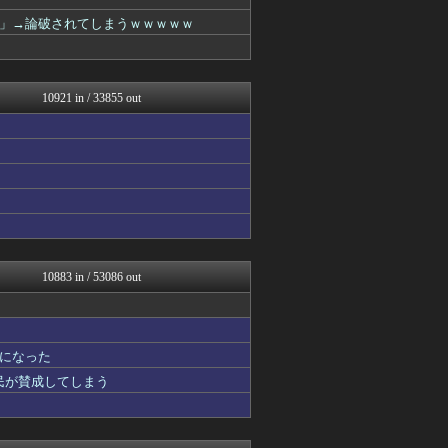
デジタルニューススレッド
VIPPER速報
」→論破されてしまうｗｗｗｗｗ
キニ速
ラビット速報
キムチ速報
じわ速 芸能ニュースまとめ
10921 in / 33855 out
馬鳥速報
坂道情報通～乃木坂46まと...
鬼女まとめ速報 -修羅場・...
基地沢直樹-復讐・修羅場・...
衝撃体験！アンビリバボー｜...
ガンダムブログ（情報戦仕様...
喪女リカ喪女ルカ┃鬼女・生...
奥様は鬼女-DQN返しまと...
NEWSぽけまとめーる
喪女リカ喪女ルカ┃鬼女・生...
10883 in / 53086 out
なんじぇいスタジアム＠なん...
なんJ PRIDE
鬼女の宅配便 - 修羅場・...
WorldFootball...
になった
タイの反応 タイコエ
国民が賛成してしまう
フィルダースチョイス
広島東洋カープまとめブログ...
浮気ちゃんねる
ヒーローNEWS