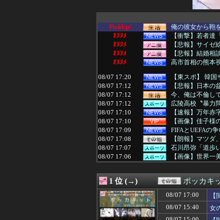
PickUp!
俺の彼女から鞄を
ｵﾇﾇﾒ
【衝撃】若者達
ｵﾇﾇﾒ
【悲報】サイゼ絵
ｵﾇﾇﾒ
【悲報】結婚相
ｵﾇﾇﾒ
高市首相の熊本視
08/07 17:20
【東スポ】 韓国
08/07 17:12
【悲報】日本の
08/07 17:12
今、俺は不倫して
08/07 17:12
広陵高校〝暴力
08/07 17:10
【速報】万年赤字
08/07 17:10
【画像】佳子様
08/07 17:09
FIFAとUEFA
08/07 17:08
【朗報】マツダ、
08/07 17:07
石川昂弥「道歩い
08/07 17:06
【画像】世界一美
08/07 17:05
アニメ「ヤニねこ
08/07 17:05
【画像】山ガー
1 位 (→)
ポッカキ
08/07 17:05
【悲報】エアコン
08/07 17:05
【謎】広末涼子
08/07 17:00
【
08/07 17:05
【画像】声優の佐
08/07 15:40
女
08/07 17:00
甥(小学生)と義
08/07 17:00
【遊戯王マスタ
08/07 15:00