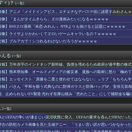
∇'〃)？
[一覧]
国人があなたのロ座を利用しています」私「そんなはずない！」→A...
山さん、一回落球しただけで週刊誌に“お粗末プレー”とディスられ...
画像】アニメ「メイドインアビス」エチエチなデバステ役に諸星すみれさんｗ
ス武器化」が裏目に、世界で重レアアース供給網の構築が加速－米メ...
画像】「まんがタイムきらら」ヱロ漫画みたいになるｗｗｗｗｗ
ランスはダサい！onは時代遅れ！サロモンを買え！って言われたか...
美女が凄すぎるｗｗｗｗ「結婚すべき女の特徴」がこちら…
画像】BSSヱロ漫画『未恋-みれん-』NTRよりも抜けると話題にｗｗｗｗｗ
ケ反動減で減収減益も…GO新規上場のおかげで当期純利益334億...
画像】ライザよりかわいくてヱロいゲームキャラいるの？ｗｗｗｗｗ
て呼ばせてるの虫唾が走る。結構そういう人多くて気色悪い
悲報】ブルアカで！シコれるわけないだろうがｗｗｗｗｗ
ん「私がPTSDと診断された当時、世間はまだPTSDという言葉...
、謎の爆死！裏には何が隠れてやがるんだい？（海外の反応）
た方が似合う人
ゃんる
[一覧]
加しようとしたら「どうしても参加しないと駄目なのか」と旦那に渋...
も何度も私の1歳の娘をつねってくる姪
速報】万年赤字のインドネシア新幹線。負債を埋めるため政府が過半数の株式
の理想と現実がコチラ・・・・・・
速報】熊本県知事、オールドメディアの被災者、遺族への取材に怒り「極めて
優の水着姿がドエッチ
の海外事務所を全廃へ「公務員が海外で遊ぶためにあるだけ」 [...
速報】エッセイスト「原爆を二度と使わせてはならない」→リプ「もちろん中
ヌ系にラクシュミーは含まれますか？Wジル・ド・レェ強化みんなの...
速報】パさん「平和を願う式典なのに防弾ガラスと防弾バッグSP」安倍元首
の海外事務所を全廃へ「公務員が海外で遊ぶためにあるだけ」 [...
れる
国、止められないEV製造 売れず在庫山積み「売れたこと」にして補助金を騙
が今季初昇格！首位ソフトバンク戦でスタメン起用へ
が手作りされる様子が最高すぎる」←「これは危ない！」 海外の反応
戦争史振り返ると思ったけど日本より欧米が諸悪の根源やん
.
[一覧]
ーガペインETRの筐体画像が公開！！セブンインパクトは搭載され...
「性行為の許諾は取ったことありません」
IFAとUEFAの争いが凄まじい泥沼状態に突入、UEFAの要求を呑んだFIFAだっ
やりたい。人生を変えるために
野古の防犯カメラ画像を見た玉城デニー、「うまい言い訳が思いつかなかった
めんべい｣と乃木坂配信中のコラボ動画が公開決定！！！【乃木坂4...
トを……
高市早苗はどんだけ自己顕示欲が強いんだ」と左派が『高木美帆氏に送られた