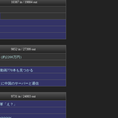
モナニュース
10387 in / 19884 out
ウマ娘まとめ超速報！
まにゅそく 2chまとめニ...
げぇ速
修羅場ライフ速報
不思議.net - 5ch...
アニチャット
わんこーる速報！
V系まとめ速報
海外トークログ
9852 in / 27399 out
約2200万円）
動画770本も見つかる
とに中国のサーバーと通信
9731 in / 24003 out
軍「え？」
wwww