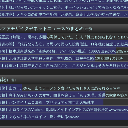
閲覧注意】バイク事故で生還した女性、恐ろしいハゲ方をする… お前らの想像の2
提督ってそんな人気な職業じゃないと思うんよね
神乳】脱いだら凄いボーイッシュ女子、ボーイッシュがどうでも良くなる ”おっ
神3タテでセ3位まで返り咲く可能性が浮上wwwwww
女性の水筒に"下半身"を押し付け"使用不能"にした疑い 66...
閲覧注意】メキシコの街中で生配信した結果…麻薬カルテルがやって来て、た
西夏菜実、ついにこの時が...
ourちゃんはE5に入れると強いと聞いたけど どれくらいつよ...
ルファモザイク＠ネットニュースのまとめ
[一覧]
、熊本に多額の寄付していた。知人「誰にも知られなくてもいい、と...
塚夏美、お誕生日【Liella!】
居正広（無職）、熊本に多額の寄付していた。知人「誰にも知られなくてもい
サッカー協会を家宅捜索 代表監督選考巡り
投資の闇】「銀行なら安心」と思って買った投資信託、11年後に確認した結
腫瘍摘出手術で誤って“腫瘍の無い部位”を摘出 脳幹など損傷受け...
、2020年初頭の一番手V人気爆発から何も変わらない……
画像】橋本環奈以来の「奇跡の1枚」アイドルが爆誕、1300万回表示を記録ｗｗｗｗｗｗ
戦争している理由はこれだな。アメリカが世界最大のエネルギー輸出...
速報】北海道江別大学生殺人事件、主犯格の川口被告(19)に無期懲役の判決
さん、マレーシアに移住ｗｗｗｗｗｗｗｗｗｗｗｗｗｗｗｗｗｗｗｗ...
これは重い】江口寿史さん「自分の絵ごと、このジャンルはそろそろ終わりか
の女の子、38kgまでダイエットしてまるで別人になる
miniが大赤字、「史上初のマイナスキャッシュフロー」に陥る
ニットの胸元がくっきり！！
速報
[一覧]
た日本が竹島の領有権を主張してきたぞ → 「この話題は永遠に終...
「日本の文化祭、教室にレールが敷いてある」
画像】山ガールさん、山でラーメンを食べたらおじさんに怒られるｗｗｗ
ャ、洪水が起きた川を渡るチャレンジで村全体を沸かせる ⇒ 村人...
悲報】息子がみいちゃんのママ、限界を迎える「もう無理。普通の家庭を築き
られる香水
ソウルを完結させるでー！」←おおええやん
悲報】バンダイナムコ決算、プリキュアが前年比大幅減少
平「マジで笑わなくね？」井端監督、競馬の話題では饒舌だった模様
速報】ホロライブのVtuber、劇場版メイドインアビスの主題歌決定wwwwwwww
野球部、ぶっちゃけもう鬱陶しい件
朗報】ぐらんぶるのヒロイン、遂にデレるwwww
ママに遊びに来たいと言われ予定を合わせ用意して待ってた。しかし...
て？
彼氏に似た芸能人がTVに映った。「似てるけど芸能人の方が格好い...