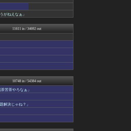
はーとらいふ -出会い・子...
鷹速@ホークスまとめブログ
NEWSぽけまとめーる
うがねえなぁ」
ファイターズ王国＠日ハムま...
鬼女の宅配便 - 修羅場・...
ファイターズ王国＠日ハムま...
11611 in / 34692 out
サカサカ10【サッカーまと...
まとめCUP
ボールパーク速報 海外の反...
【サッカー まとめ】サカラ...
浮気ちゃんねる
NEWSまとめもりー｜2c...
ゴールデンタイムズ
海外の万国反応記＠海外の反...
なんじぇいスタジアム＠なん...
VIPPER速報
10748 in / 54384 out
まとめ芸能＠美女画像まとめ...
滅茶苦茶やろなぁ」
おーるじゃんる
政経ワロスまとめニュース♪
サカサカ10【サッカーまと...
題解決じゃね？」
なんJミュージアム
ぶる速-VIP
U-1 NEWS.
トレンドの通り道
コノユビニュース｜みんなの...