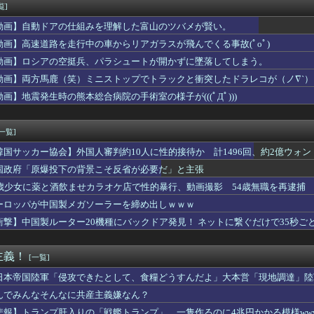
民「このアカウントで一番気持ち悪いポストを教えて」 grok「...
覧]
ネキャラのメガネを外す事についてどう思う？
動画】自動ドアの仕組みを理解した富山のツバメが賢い。
う貧乳の陰女と付き合えますかｗｗｗｗｗｗｗ
ってるんやがバイカンフーかっこよすぎやろ
動画】高速道路を走行中の車からリアガラスが飛んでくる事故(ﾟoﾟ)
した父が目の前の皿を次々と手づかみで食べ始めた。私が皿に手を伸...
動画】ロシアの空挺兵、パラシュートが開かずに墜落してしまう。
ゃん、とち狂ったツイートをするｗｗｗｗｗｗｗ
動画】両方馬鹿（笑）ミニストップでトラックと衝突したドラレコが（ノ∇`）
とろぷっち」とかいうエロ漫画家ｗｗｗ
代の漫画、あまりにも時代を先取りしすぎていたｗｗｗｗ
動画】地震発生時の熊本総合病院の手術室の様子が(((ﾟДﾟ)))
ハラを謝罪「47歳にもなって短パンを履き…」論争に言及
的な見た目から日本で話題になった弁当がこちら…」→「どんな刺激...
[一覧]
韓国サッカー協会】外国人審判約10人に性的接待か 計1496回、約2億ウォン（
国政府「原爆投下の背景こそ反省が必要だ」と主張
5歳少女に薬と酒飲ませカラオケ店で性的暴行、動画撮影 54歳無職を再逮捕 
ーロッパが中国製メガソーラーを締め出しｗｗｗ
衝撃】中国製ルーター20機種にバックドア発見！ ネットに繋ぐだけで35秒ご
主義！
[一覧]
日本帝国陸軍「侵攻できたとして、食糧どうすんだよ」大本営「現地調達」陸
んでみんなそんなに共産主義嫌なん？
悲報】トランプ肝入りの「戦艦トランプ」、一隻作るのに4兆円かかる模様www