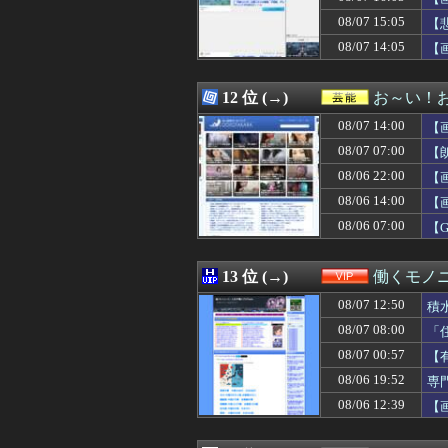
08/07 16:18
理想的な年の取
08/07 15:05
08/07 16:18
ホークス支配下
【
08/07 16:18
【衝撃】上司から
08/07 14:05
【
08/07 16:17
【日本ハム】吉
08/07 16:15
息子が、何をやら
08/07 16:15
【試合結果】日本ハ
12 位 (→)
お～い！
08/07 16:15
【速報】9月10
08/07 14:00
【
08/07 16:15
妹の通信簿見た結
08/07 16:14
【海外の反応】悪
08/07 07:00
【
08/07 16:13
【悲報】 韓国サ
08/06 22:00
【
08/07 16:12
約3万円が入って
08/06 14:00
08/07 16:12
【衝撃】若者達
【
08/07 16:12
【動画】熊本地
08/06 07:00
【
08/07 16:11
外国人「中華料
08/07 16:10
松本剛、球団Ｆ
08/07 16:10
【驚愕】ドラクエ
13 位 (→)
働くモノニ
08/07 16:10
【画像】NHK 
08/07 12:50
積
08/07 16:10
【速報】熊本県知
08/07 16:09
【悲報】外国人グ
08/07 08:00
「
08/07 16:09
【朗報】プレミア
08/07 00:57
【
08/07 16:09
【画像】おっぱ
08/06 19:52
専
08/07 16:09
【画像】こういう
08/07 16:09
辺野古の防犯カメ
08/06 12:39
【
08/07 16:09
【Vtuber】ホ
08/07 16:09
水中で三時間生