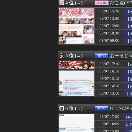
4 位 (→)
ぴこ速(〃'
08/07 16:57
オペレーター「中
08/07 16:55
【悲報】阪神・元
08/07 15:30
【
08/07 16:55
中国の「レアアー
08/07 13:30
【
08/07 16:54
【悲報】ニューバ
08/07 12:00
08/07 16:53
【驚愕】最近の
【
08/07 16:50
DeNA、ポケポ
08/07 10:30
【
08/07 16:50
子供にかぁかっ
08/07 09:00
【
08/07 16:49
【悲報】渡邊渚さ
08/07 16:47
ロシアの将軍様
08/07 16:47
髪の毛をまとめ
5 位 (→)
おーるじ
08/07 16:47
会社の飲み会に参
08/07 16:47
注意しても何度
08/07 17:10
【
08/07 16:47
【悲報】麻酔銃
08/07 16:10
【
08/07 16:46
【画像】新人声
08/07 15:10
08/07 16:45
兵庫斎藤知事、県
【
08/07 16:45
【FGO】ジャン
08/07 14:10
【
08/07 16:45
兵庫斎藤知事、県
忘
08/07 13:10
中
08/07 16:45
西武・中村剛也
08/07 16:45
海外「日本で飴
08/07 16:44
【悲報】太平洋
6 位 (→)
U-1 NEWS
08/07 16:42
12月導入！Lゼ
08/07 16:41
ジャンポケ斎藤
08/07 17:09
F
08/07 16:41
プログラミング
08/07 16:09
辺
08/07 16:40
福岡のお土産 ｢
ン
08/07 15:09
「