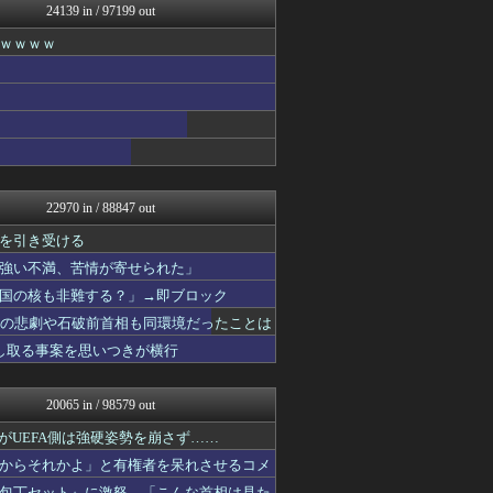
24139 in / 97199 out
素敵な鬼女様
なんじぇいスタジアム＠なん...
ｗｗｗｗ
国難にあってもの申す！！
ネギ速
デジタルニューススレッド
ベイスターズNEWS
かぞくちゃんねる
ネギ速
世界はグーチョキパー
はーとらいふ -出会い・子...
22970 in / 88847 out
はーとらいふ -出会い・子...
奥様は鬼女-DQN返しまと...
を引き受ける
スマブラ屋さん | スマブ...
強い不満、苦情が寄せられた」
アナ速‐女子アナ画像速報
国の核も非難する？」→即ブロック
VIPワイドガイド
FGOまとめ速報
相の悲劇や石破前首相も同環境だったことは
(*ﾟ∀ﾟ)ゞカガクニュー...
し取る事案を思いつきが横行
やみ速@なんJ西武まとめ
こんなニュースにでくわした
ネギ速
20065 in / 98579 out
スロ板-RUSH
mashlife通信
たがUEFA側は強硬姿勢を崩さず……
かせまと！
からそれかよ」と有権者を呆れさせるコメ
坂道情報通～乃木坂46まと...
包丁セット』に激怒、「こんな首相は見た