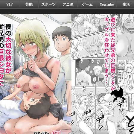
VIP
芸能
スポーツ
アニ漫
ゲーム
YouTube
生活