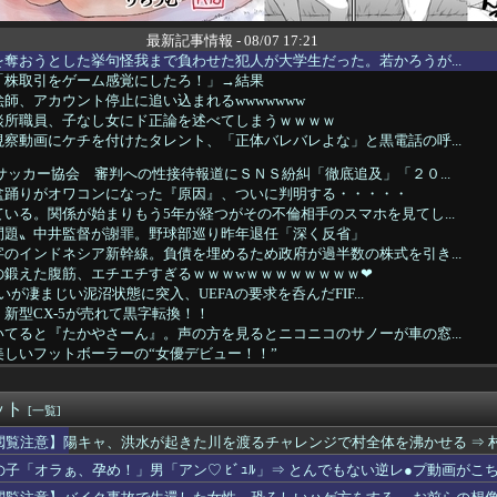
最新記事情報 - 08/07 17:21
奪おうとした挙句怪我まで負わせた犯人が大学生だった。若かろうが...
「株取引をゲーム感覚にしたろ！」→結果
師、アカウント停止に追い込まれるwwwwwww
談所職員、子なし女にド正論を述べてしまうｗｗｗｗ
察動画にケチを付けたタレント、「正体バレバレよな」と黒電話の呼...
サッカー協会 審判への性接待報道にＳＮＳ紛糾「徹底追及」「２０...
盆踊りがオワコンになった『原因』、ついに判明する・・・・・
いる。関係が始まりもう5年が経つがその不倫相手のスマホを見てし...
問題〟中井監督が謝罪。野球部巡り昨年退任「深く反省」
のインドネシア新幹線。負債を埋めるため政府が過半数の株式を引き...
の鍛えた腹筋、エチエチすぎるｗｗｗwｗｗｗｗｗｗｗｗ❤
の争いが凄まじい泥沼状態に突入、UEFAの要求を呑んだFIF...
新型CX-5が売れて黒字転換！！
てると『たかやさーん』。声の方を見るとニコニコのサノーが車の窓...
しいフットボーラーの“女優デビュー！！”
」第6話、アルねこ、わざわざ江の島まで行ってゲロを吐くｗｗｗｗ...
ルさん、山でラーメンを食べたらおじさんに怒られるｗｗｗ
ット
業者、正論「エアコンスプレーなんて使わない方がいい」ﾄﾞﾝｯ！
[一覧]
さんが地上波にスピード復帰できる理由、誰にも分からない⇒！
閲覧注意】陽キャ、洪水が起きた川を渡るチャレンジで村全体を沸かせる ⇒ 村
倉綾音(32)さん、アタシコに全力で振り切ってしまうｗｗｗｗｗ...
の子「オラぁ、孕め！」男「アン♡ ﾋﾞｭﾙ」⇒ とんでもない逆レ●プ動画がこ
兄は 「カブトムシとりに行くから明日早起きだな！」 と二人でウ...
ーデュエル】「フュージョンカップ」スタート！