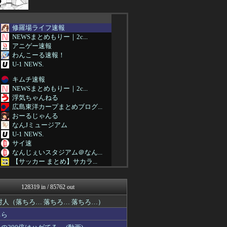
修羅場ライフ速報
NEWSまとめもりー｜2c...
アニゲー速報
わんこーる速報！
U-1 NEWS.
キムチ速報
NEWSまとめもりー｜2c...
浮気ちゃんねる
広島東洋カープまとめブログ...
おーるじゃんる
なんJミュージアム
U-1 NEWS.
サイ速
なんじぇいスタジアム＠なん...
【サッカー まとめ】サカラ...
最強ジャンプ放送局
アニゲー速報
128319 in / 85762 out
わんこーる速報！
不思議.net - 5ch...
人（落ちろ… 落ちろ… 落ちろ…）
女子アナお宝画像速報－5c...
ちら
ほんわかMkⅡ
スターライト速報 -遊戯王...