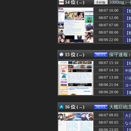
08/07 16:09
14 位 (→)
【事実陳列罪】X
1000mg
[一
08/07 16:08
【ウマ娘】メガ
08/07 16:00
【
08/07 16:06
【動画】こうい
08/07 16:06
08/07 12:00
『スパロボ』や
【
08/07 16:06
回転寿司をご馳走
08/07 07:00
【
08/07 16:05
【悲報】クロち
08/07 00:00
【
08/07 16:05
【エロ漫画】「
08/07 16:05
【画像】70年
08/06 22:00
【
08/07 16:05
長瀬智也がスネ
08/07 16:05
韓国人「その衝撃
15 位 (→)
保守速報
08/07 15:10
【
08/07 14:10
中
08/07 13:09
1
08/06 21:04
ヨ
08/06 20:00
【
16 位 (→)
大艦巨砲
08/07 09:05
大
08/07 00:05
な
08/06 23:05
【