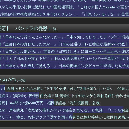
B「オールスターゲームを見た。怒りを通り越して、あきれ果てた」
とがない」と言い張るも……
業社員「つらいからもう辞めます…」←人が辞めすぎて倒産する会社...
側からの手痛い指摘に激怒した中国総領事館、「これが米国人Youtuberが
「明日ひま？」 知り合いから唐突なメッセージがきたらどうする？
……
市首相の熊本視察動画にケチを付けたタレント、「正体バレバレよな」と黒電
猛暑と資金難に苦しむ・・・
った頃、隣の奥さんから「掃除機の音がうるさい」と苦情があった。...
長男に譲る。長男、母の事は任せた」と遺言のこし父他界→母は足が...
反応】 パンドラの憂鬱
[一覧]
い」「ぬるい」と口出ししてくる友人夫婦。人の家庭の方針は放って...
ソード
外「日本なんて行くんじゃなかった…」 日本を知ってしまったディズニー信
て思う芸能人
外「全部日本の真似だったのか…」 日本の普通のテレビ番組が最新SNSの数
氏、元ジャンポケ斉藤の事件に「有罪で良い」「実刑まで出すのが妥...
州「日本だけ反則だろ…」 世界の『日本びいき』にヨーロッパ全土から不満
出島を知らない。逆に私が変な人扱いされた、一般常識だと思ってた...
に帰省してきた義兄夫婦は子供を放置して昼前まで寝てた。朝食を用...
外「世界で日本を死守するぞ！」 日本の消防署を訪れたちびっ子集団が世界
いちゃんのママ、限界を迎える「もう無理。普通の家庭を築きたい。...
外「日本がキラキラして見える…」 日本の街頭インタビューに登場した女子
お値段、明らかになるｗｗｗｗ
本のセクシー女性犯罪者一覧ｗｗｗｗｗｗｗｗｗ
泣しながら「ここもダメだったらもう食べていけないんです」って熱...
(ﾉ∀`)
[一覧]
、投資8年「一度もプラスになったことはない」の逆億り人生活 ...
ーの裏でヤニ吸う2人とかいうヤバすぎるアニメ
 つ 】面識ある女性の水筒に"下半身"を押し付け"使用不能"にした疑い 66
さん(41)、寝る前にナニかしてくれそう
盆踊り」は騒音か 苦情数件会場半減 無音の中イヤホンから流れる曲に合わせ
らぬ母親にタブレットを触らせてほしいと言われた。断ったら強奪さ...
福岡】3年間で2億6500万円 福岡県議会「海外視察費」公表
「ダルい料理トップ10に入る」夏の冷やし中華 「あり得ないほど...
に「生理用品をトイレに置くのやめてほしい」と言われた
煙家・岸谷蘭丸「喫煙者の権利がマジで侵害されてる」と私見 「いくら税金
か 苦情数件会場半減 無音の中イヤホンから流れる曲に合わせ踊る...
国サッカー協会、Ｗ杯アジア予選で外国人審判員に性的接待か…韓国放送局が
メンテにてSwitch2版でコンテンツ内で画面暗転からのロー...
ちは、あの性格で大きいから好き。