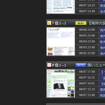
08/07 16:40
プロ野球大物O
こ
08/07 16:40
介護・建設・運送
08/07 14:25
西
08/07 16:40
【人付き合い】
も
08/07 13:49
高
08/07 16:40
甲子園出場校 
08/07 16:39
引越して一週間経
08/07 16:39
「財産はみ～んな
7 位 (→)
【海外の
08/07 16:39
叩かない躾を「甘
08/07 16:39
08/06 23:00
昭和の恋愛エピ
海
08/07 16:39
働きすぎだろっ
08/05 23:00
海
08/07 16:39
【困惑】長谷川豊
08/04 23:00
欧
08/07 16:39
職場全員が長崎の
08/07 16:36
年末年始に義実家
08/03 23:00
海
08/07 16:35
【悲報】息子がみ
08/02 23:00
海
08/07 16:35
【画像】移民の
08/07 16:35
【画像あり】日
08/07 16:35
パートの面接で号
8 位 (→)
痛いニュース
08/07 16:34
【卓球】水谷隼氏
08/07 17:00
08/07 16:33
【悲報】スーパ
【
08/07 16:33
【画像】新田恵海
08/07 16:31
「
08/07 16:33
ファミレスで見知
08/07 16:01
【
08/07 16:31
【炎上】リュウジ
08/07 16:31
同棲してる彼氏
08/07 15:33
愛
08/07 16:31
「盆踊り」は騒音
08/07 15:00
韓
08/07 16:31
【FF14】本日の
08/07 16:31
【ウマ娘】ルラ