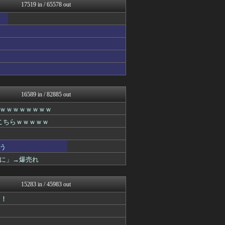
PlaySphere | ...
17519 in / 65578 out
【2ch】ニュー速クオリテ...
マジキチ速報
アルファルファモザイク＠ネ...
Y速報
フットボール速報
なんじぇいスタジアム＠なん...
修羅場ハザード -復讐・D...
漫画まとめ速報
日本第一！ニュース録
ネギ速
16589 in / 82885 out
理想ちゃんねる
ｗｗｗｗｗｗｗｗ
まとめロッテ！
バズッター速報
こちらｗｗｗｗｗ
ゲーム魔人
ネギ速
軍事・ミリタリー速報☆彡
う
異世界転生まとめ速報
に」→爆売れ
なんじぇいスタジアム＠なん...
哲学ニュースnwk
まぐろとにぼし
15283 in / 45983 out
アルファルファモザイク＠ネ...
ｯ！
ラビット速報
まとめたニュース
はーとらいふ -出会い・子...