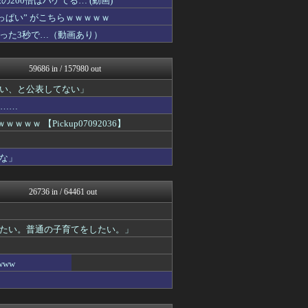
00倍はハゲてる… (動画)
艦これ速報 艦隊これくしょ...
ぱい” がこちらｗｗｗｗｗ
阪神タイガースちゃんねる
った3秒で…（動画あり）
痛いニュース(ﾉ∀`)
日向坂46まとめもり～
あ艦これ ～艦隊これくしょ...
59686 in / 157980 out
アルファルファモザイク＠ネ...
コンテンツ・声優 | ラブ...
い、と公表してない」
footballnet【サ...
果……
みそパンNEWS
ゲーム実況者速報＠YouT...
 【Pickup07092036】
ガラパゴスジャパン - 海...
VIPPER速報
な」
もみあげチャ～シュ～
投資ちゃんねる
アナきゃぷ速報
26736 in / 64461 out
Red4 海外の反応まとめ
ニチカン！
ポッカキット
たい。普通の子育てをしたい。」
ファ板速報
カンダタ速報
ネギ速
ww
乃木坂46まとめ 乃木りん...
奥様は鬼女-DQN返しまと...
はーとらいふ -出会い・子...
はーとらいふ -出会い・子...