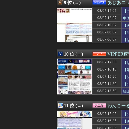
08/07 16:30
『ストリートファ
9 位 (→)
あじあニ
08/07 16:30
「THE NORTH
08/07 14:07
08/07 16:30
【江別事件】大学
【
08/07 16:30
【投資の闇】「
08/07 12:07
中
08/07 16:30
『トモコレわくわく
08/07 10:07
【
08/07 16:30
DAZN サッカー
08/07 16:29
パリーグにはソ
08/07 08:07
【
08/07 16:29
近所奥に持ち去ら
08/07 06:07
【
08/07 16:29
野原ひろしのケー
08/07 16:29
トランプ氏、「出
08/07 16:28
【悲報】れいわ
10 位 (→)
VIPPER
08/07 16:26
映画｢ちいかわ 人
08/07 17:00
【
08/07 16:26
ロッテドラ1石
08/07 16:25
【驚愕】ソープワイ
08/07 16:10
【
08/07 16:25
ぴろし社長ブチギ
08/07 15:20
【
08/07 16:23
【悲報】FIFA
08/07 16:22
08/07 14:30
中国企業Zbtli
【
08/07 16:22
【謎】カードゲ
08/07 13:50
福
08/07 16:21
西武中村剛也、広
08/07 16:20
【衝撃】川口被告
08/07 16:20
カメムシは同種
11 位 (→)
わんこー
08/07 16:20
【画像】橋本環奈
08/07 17:05
【
08/07 16:20
【悲報】面識ない
08/07 16:19
「果糖」が「が
08/07 16:35
【
08/07 16:18
さりげなく誤字
08/07 16:05
【