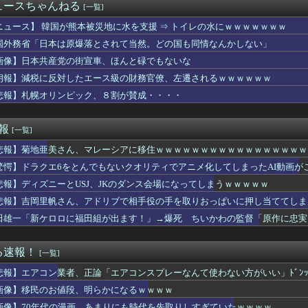
イター6』8/7本日から「鬼武者」シリーズとのコラボイベント「...
ュースちゃんねる
[一覧]
 FACE」の人気が低下・・・
生リンチ殺人主犯の男(当時18歳)に「無期懲役」の判決
ニュース】 韓国が熊本被災地に水を支援 ⇒ トイレの水にｗｗｗｗｗｗｗ
銀行なら安心」と思って買った投資信託、11年後に確認した結果……
国外務省「日本は原爆落とされて当然。どの国も同情なんかしない」
生活』は販売本数794万本、『ぽこ あ ポケモン』は946万...
画像】日本共産党の街宣車、ほんと碌でもないな
W杯で加入者数5倍に 視聴者数は6700万人 総視聴数も4億...
フトバンクに対抗しうる親会社を持つチームが必要やと思う
朗報】減税に反対したエース級の財務官僚、左遷されるｗｗｗｗｗｗ
れた小さなバッグ。その中身が偽物だと分かった時、どんな顔をする...
悲報】札幌オリンピック、８割が賛成・・・・
キ（880円）
産旅行」禁じる大統領令 米国籍取得を目的とした中国人らの渡米を...
新選組改名へ
速報
[一覧]
魚の島のひみつ｣公開14日間で興行収入50億円突破 最終興収...
悲報】菊地亜美さん、マレーシアに移住ｗｗｗｗｗｗｗｗｗｗｗｗｗｗｗｗｗ
垣元気のピッチング
「あーイクッ」嬢「あん///あん///」ワイ「…イクよッ！...
驚愕】ドラクエ6をとんでもないクオリティでアニメ化してしまったAI動画が
レ「ジョジョASBカカロット鬼滅ナルティメット作ったのにジャン...
悲報】ディズニーとUSJ、JKのダンス会場になってしまうｗｗｗｗｗ
会長、UEFAが許してくれなくて詰む
nk製ルーター20機種にバックドア、外部から完全制御のおそれ...
悲報】吉岡里帆さん、アドリブで相手役の手を取りおっぱいに押し当ててしま
ーマーってなんであんな臭いの？
田雄一「新ケロロに福田組が出ます！」→爆死 ちいかわの監督「原作に忠実
島森下暢仁ら登録 楽天浅村栄斗、ヤクルト塩見泰隆ら抹消／７日公...
(19)に無期懲役 江別大学生殺人事件、19歳で取り返しのつか...
のカメムシが発した臭いでショック死する事がある
る速報！
[一覧]
以来の「奇跡の1枚」アイドルが爆誕、1300万回表示を記録ｗｗ...
悲報】エアコン業者、正論「エアコンスプレーなんて使わない方がいい」ﾄﾞﾝ
JCに不同意性交したバイト男（56）が怖すぎる 千葉県（※画像...
ん転移」を促すと判明
画像】移民のお値段、明らかになるｗｗｗｗ
を入れて雑談するトピ
画像】70年代の漫画、あまりにも時代を先取りしすぎていたｗｗｗｗ