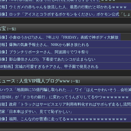
り方をしている人
選手登録された小林樹斗が１軍初昇格
悲報】ウミガメの赤ちゃんを放流した人、最悪の行動だと叩かれるｗｗｗｗ
タコ殴りにされて被害届出したんやけど示談金どれくらいいけそう？...
画像】ロッテ「アイスとコラボするポケモンをください」ポケモン公式「しょ
田賢吾、カストロが登録/細野晴希、清水優心を抹消 7日公示
せても平均以上にいけない。何の期待も楽しみもない子育てがしんど...
ム2軍vs楽天5-04｜東地区13回戦｜個人成績｜8/7
お宝
[一覧]
月のキリンチャレンジカップの対戦相手がこちら！W杯出場国と対戦...
画像】小倉ゆうか(27)さん、7年ぶり『FRIDAY』表紙で神ボディ大解放
果wwwwww
送球でPCAが生還し、カブスがブルージェイズにサヨナラ勝ち【M...
朗報】爆胸の気象予報士さん、NHKから解き放たれる
ッカー協会 審判への性接待報道にＳＮＳ紛糾「徹底追及」「２００...
画像】ブランチリポーターさん、阿波踊りでワキ祭り
た財布を拾い交番に届けた私。警察から連絡が入りその金が私のもの...
「株取引をゲーム感覚にしたろ！」→結果
画像】影山優佳さん(25)、下着姿であたシコが止まらない
震が起きたその瞬間、八代市の「熊本総合病院」の手術室の様子…
GIF動画】宮城の可愛すぎるチアさん、甲子園で発見される
理と日本食だったらどっちのほうが上なの？」
Ａ戦士初の快挙に現実味 残り試合の平均「３・５打席」で規定到達
6をとんでもないクオリティでアニメ化してしまったAI動画がこち...
ュース : 人生VIP職人ブログwww
[一覧]
久保田祐佳アナ、ブラタモリでまさかの胸チラ
水ハウス「地面師に55億円騙し取られた…」 ワイ「はえーかわいそう…会社
事、オールドメディアの被災者、遺族への取材に怒り「極めて強い不...
ループ、田園都市線の橋脚にスプレーで落書きする動画がネットで話...
住信SBI」が「ドコモの銀行」に変わってうんざりしてるやつｗｗｗｗｗｗｗ
リーグに最多9人の日本人が集結！スタメン出場の選手は意外と少な...
有能】政府「トラックはサービスエリア利用有料化すればサボらず走るし流問
いの大きさってこれくらいがちょうどいいよね
門家「日本車はダサい、見てて恥ずかしい」
キュートなお尻をしてるヒロインwwwwwwwwww
ラ画像を見た玉城デニー、「うまい言い訳が思いつかなかったからそ...
画像】福岡、こんなのが普通に走ってるｗｗｗｗｗｗｗｗｗｗｗｗｗｗｗｗ
ロライブのネリッサ・レイヴンクロフト姉さん、登録者数100万...
存可能、潜水スーツを着用させた水中用ゴキブリを開発