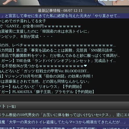
最新記事情報 - 08/07 12:11
」と宣言して幸せに生きてた私に絶望を与えた元夫が「やり直させて...
いじめでガチ濡れしてる女子
nで「GANTZ」が全巻100円ｗｗｗｗｗｗｗｗｗｗ
地震被害に支援したのに「韓国産の水は水洗トイレに」
リンピック、８割が賛成・・・・
のJS、レベチｗｗｗｗｗｗｗｗｗｗｗｗｗｗｗｗｗｗｗｗｗｗｗｗ...
力問題】第三委「事実を認めることは困難」元部員「SNS開示請求...
景品で乳酸菌飲料をゲット、だが飲んでみると妙に酸っぱくて体調が...
ガーン】THE合体「ランドバイソンオプションセット」完成品トイ...
る不登校JKが見つかるｗｗｗｗｗｗｗｗｗｗｗｗ❤
ろいど「ガッツ 狂戦士の甲冑Ver. BLOOD EDIT...
報】Vジャンプ10月号付属『宿命の決闘』の効果が判明！
本は原爆落とされて当然。どの国も同情なんかしない」
ンター】ねんどろいど「リオレウス」【予約開始】
ガー】PLAMATEA「獅子王凱」プラモデル【予約開始】
ーロード」聖王国編】figma「アルベド」可動フィギュア【予約...
カー協会の審判買収、遂に海外でも話題に…」→「2002年の栄光...
ット
６日なんだけど７月２９日にドバッと鮮血でたから生理かな？って思...
[一覧]
】ヤクルトvsオリックス 8/7/12:00
スラム教徒の10代男女の「お互いに体を触ってはいけないセ○クス」、逆にエ
リジナルキャラクター】PLAMATEA「MXちゃん」プラモデル...
撮魔「大学一の美女のトイレ盗撮してたらマ○コから精液出てきたんだが…」
ャル「あっそれプリキュアのｴﾛ同人誌じゃんww♡」
マスロゼーガペインETR」販売告知にて筐体公開来たぞ！次世代ゼ...