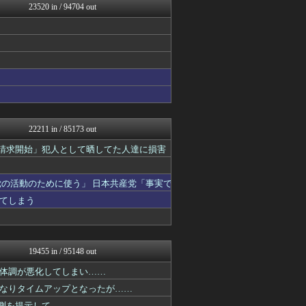
23520 in / 94704 out
登山ちゃんねる
1000mg
バイク速報
VTuberNews
投資ちゃんねる
気団談
ああ言えばForYou
ぐら速 -声優まとめ速報-
パカ娘速報！！ウマ娘まとめ...
明日は何を食べようか
22211 in / 85173 out
ヒーローNEWS
日本と韓国は敵か？味方か？...
示請求開始」犯人として晒してた人達に損害
修羅の華-家庭・生活まとめ
それからの出来事() アイ...
の活動のために使う」 日本共産党「事実で
音まとめ
アルファルファモザイク＠ネ...
てしまう
ゆるゲーマー遅報
ネラーボイス
コンテンツ・声優 | ラブ...
阪神タイガースちゃんねる
19455 in / 95148 out
ラーメン速報｜2chまとめ...
みそパンNEWS
体調が悪化してしまい……
ガラパゴスジャパン - 海...
なりタイムアップとなったが……
ミニゴブ速報 ～グラブルま...
予測を提示して……