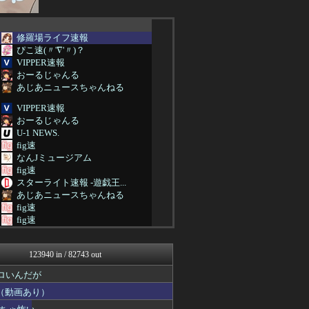
修羅場ライフ速報
ぴこ速(〃'∇'〃)？
VIPPER速報
おーるじゃんる
あじあニュースちゃんねる
VIPPER速報
おーるじゃんる
U-1 NEWS.
fig速
なんJミュージアム
fig速
スターライト速報 -遊戯王...
あじあニュースちゃんねる
fig速
fig速
fig速
海外トークログ
123940 in / 82743 out
子育てちゃんねる
ツバメ速報＠ヤクルトスワロ...
ロいんだが
fig速
（動画あり）
2次元に捉われない
パチンコ・パチスロ.com