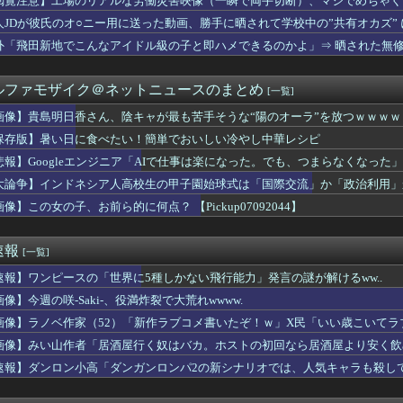
閲覧注意】工場のリアルな労働災害映像（一瞬で両手切断）、マジでめちゃく
柏崎星奈ちゃん、めっちゃくちゃエロい
人JDが彼氏のオ○ニー用に送った動画、勝手に晒されて学校中の”共有オカズ”
ドタキャンは「Ｍステ」だけじゃなかった！
んの自堕落生活を美少女にやらせるアニメ」、増えすぎてフェミにバ...
外「飛田新地でこんなアイドル級の子と即ハメできるのかよ」⇒ 晒された無
ごめん、君らがちゃんと納税してくれないとこうなっちゃうけどどう...
ララ(37)さん、現在のビジュアルが話題になってしまうｗｗｗｗ...
ルファモザイク＠ネットニュースのまとめ
[一覧]
、BPOで問題視されるｗｗｗｗｗｗｗｗｗｗｗｗｗ
KKE】グッスマ上海「エレグ:ブーム・アンド・ショック」1/...
画像】貴島明日香さん、陰キャが最も苦手そうな“陽のオーラ”を放つｗｗｗｗ
人組の20年後の姿がヤバいwwwwww
保存版】暑い日に食べたい！簡単でおいしい冷やし中華レシピ
KE】Hyper Body「紅蓮:ブラックシャドウ」可動フ...
バーストラクはなんなんこれ？
悲報】Googleエンジニア「AIで仕事は楽になった。でも、つまらなくなった」
デンカムイを勢いで読んでても「何こいつ…」ってなるシーンｗｗｗｗ
大論争】インドネシア人高校生の甲子園始球式は「国際交流」か「政治利用」
ストIV 導かれし者たち」にありそうなこと
像】この女の子、お前ら的に何点？ 【Pickup07092044】
寮が主催する納涼夏祭りで各ウマ娘が出しそうな催し物
「カウントをつくれない、ストライクを投げられない」ビド２軍再調...
存する社会」を描いた深夜アニメに喫煙、違法薬物の連想シーンも…...
速報
[一覧]
る「自分の頭で考えない子」。すぐ検索が当たり前に 「タイパ」至...
IGINAL ARTWORK COLLECTIONに『神...
速報】ワンピースの「世界に5種しかない飛行能力」発言の謎が解けるww..
ーラー地味に高くなる
像】今週の咲-Saki-、役満炸裂で大荒れwwww.
カの新仕様ガチャの何が恐ろしいかを最近のウマ娘ガチャに例えると...
n、汗が飛び散る灼熱の「マンガ毎週末セール（50%還元）」を...
画像】ラノベ作家（52）「新作ラブコメ書いたぞ！ｗ」X民「いい歳こいて
な仕事帰りに家で何してんの？」←これ・・・・
れｗと話題に
画像】みい山作者「居酒屋行く奴はバカ。ホストの初回なら居酒屋より安く飲
で掘るのと恒常落ちまってから掘るのどっちが楽なん？
速報】ダンロン小高「ダンガンロンパ2の新シナリオでは、人気キャラも殺し
代日本史で最も取り返しのつかなかった失敗って何？
のやちよさんは実装するならドッペルだろう
ロ漫画『未恋-みれん-』NTRよりも抜けると話題にｗｗｗｗｗ