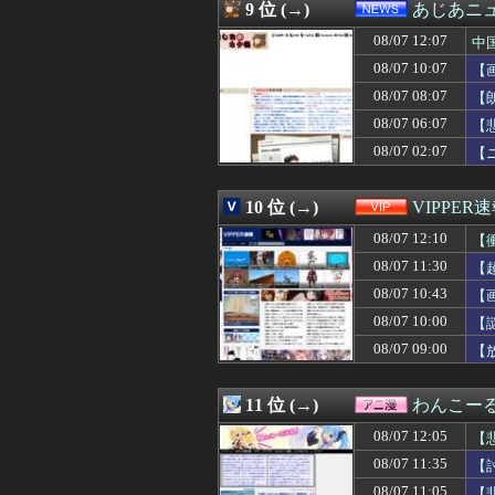
08/07 11:45
【平等は？】文科
9 位 (→)
あじあニ
08/07 11:45
【速報】ワンピー
08/07 12:07
08/07 11:43
サヨク「防弾ガラ
中
08/07 11:42
QRコード決済
08/07 10:07
【
08/07 11:41
日本のお盆をダ
08/07 08:07
【
08/07 11:40
自転車の女が転倒
08/07 11:40
【画像】芋系女子
08/07 06:07
【
08/07 11:40
中国「日本は原
08/07 02:07
【
08/07 11:40
【速報】財務省、
08/07 11:39
【悲報】 名探偵
08/07 11:39
日本、アメリカ政
10 位 (→)
VIPPER
08/07 11:39
宗教と推し活は
08/07 12:10
【
08/07 11:35
【討論】オタク
08/07 11:35
【警告】医師『女
08/07 11:30
【
08/07 11:34
【悲報】マクド
08/07 10:43
【
08/07 11:33
【画像】小池里奈
08/07 11:32
08/07 10:00
【速報】れいわ
【
08/07 11:31
【悲報】節約で毎
08/07 09:00
【
08/07 11:30
【崩壊スターレイ
08/07 11:30
【超悲報】明日
08/07 11:30
【保存版】暑い
11 位 (→)
わんこー
08/07 11:30
【これは酷い】ペ
08/07 12:05
【
08/07 11:30
パチンコさん、
08/07 11:30
ドーハ初「Ｎｉ
08/07 11:35
【
08/07 11:30
韓国、日本の新し
08/07 11:05
【