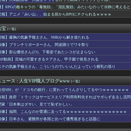
邪神ちゃん、あのスロ板伝説コピペを演出化している模様ｗｗｗｗｗ...
ジャンプ、発行部数100万部割れ
謎】RPGの敵キャラの「毒無効」「混乱無効」みたいなのって冷静に考えると
代表、食料品の消費減税「天下の愚策だ」と批判
悲報】アニメ「みい山」、始まる前からBPOにチクられるｗｗｗｗ
袖口からインナーチラ見え！！【GIF動画あり】
職員が番組出演タレントから性被害！？←コレマジならヤバくねーか？
ある
お宝
[一覧]
旅行に行った結果ｗｗｗｗｗｗｗｗｗｗwwww
朗報】爆胸の気象予報士さん、NHKから解き放たれる
ロコスモライズ～集え！光の勇者たち～」8月14日(金)配信決定...
徹底的に儲けたい某海外資本、韓国人投資家に楽観的すぎる未来予測...
画像】ブランチリポーターさん、阿波踊りでワキ祭り
韓国2002W杯ベスト4も怪しいと言われてるよ！性接待がバレち...
画像】影山優佳さん(25)、下着姿であたシコが止まらない
6(203-48) 3本 15打点 出塁率.305 ...
学生のなりたい職業ランキング、ガチで終わる
GIF動画】宮城の可愛すぎるチアさん、甲子園で発見される
ん、8回3失点wwwwwwwwwwwwwwwwwwww
ステの気象予報士さん、こういうのでいいんだよっていう横乳の張り
り方をしている人
﨑あずさアナの胸がデカいと話題になる
ルでサッカーの人気がなくなってしまった理由ｗｗｗｗｗｗｗ
ュース : 人生VIP職人ブログwww
[一覧]
ーの変身前を演じる役者さんがステージで実際に演じるヒーローショ...
住信SBI」が「ドコモの銀行」に変わってうんざりしてるやつｗｗｗｗｗｗｗ
イ、デブ禁止のマッチングアプリを思いつくｗｗｗｗｗ
ート「1位弱いです、ドリフト加速します、排気量低いです」←こい...
有能】政府「トラックはサービスエリア利用有料化すればサボらず走るし流問
自律型ティルトローター攻撃ドローンのコンセプトで衝撃を与える...
門家「日本車はダサい、見てて恥ずかしい」
上選手「過度な撮影制限はやめて欲しい、私のお尻は問題ない」
画像】福岡、こんなのが普通に走ってるｗｗｗｗｗｗｗｗｗｗｗｗｗｗｗｗ
産党は義援金を被災地に持ってはいく。が、持って行った先で党の活...
の女が結婚したらしいです。許せないから「嫁さんはフリンの過去が...
画像】日本さん、避難所が各国と比べて優秀過ぎると話題に
山田のユニフォームが話題沸騰「涼しそう」「熱中症対策では」「T...
残されたアライグマ、パドルボードで救助されて人の脚の下に潜り込...