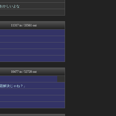
スロ板-RUSH
漫画まとめ速報
おかしいよな
日本第一！ニュース録
芸能人の気になる噂
芸能人の気になる噂
ガールズVIPまとめ
11317 in / 33561 out
バズッター速報
ヒーローNEWS
U-1 NEWS.
ハウメニージャパン！
なんじぇいスタジアム＠なん...
ぶる速-VIP
ガールズVIPまとめ
怒り新党～仕返し・復讐・修...
アナ速‐女子アナ画像速報
【サッカー まとめ】サカラ...
10477 in / 52728 out
怒り新党～仕返し・復讐・修...
NEWSぽけまとめーる
アニはつ -アニメ発信場-
題解決じゃね？」
軍事・ミリタリー速報☆彡
なんJ PRIDE
おーるじゃんる
オーバージョイド！
鷹速@ホークスまとめブログ
QQQ(海外の反応)