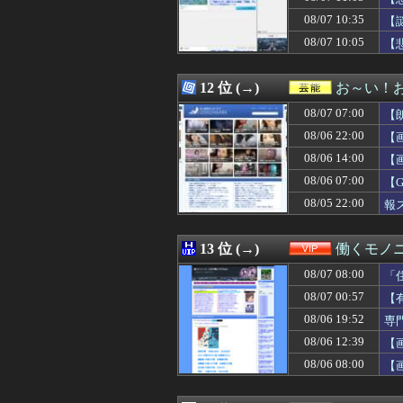
08/07 11:30
【朗報】スマスロ
08/07 10:35
08/07 11:29
【悲報】週刊少年
【
08/07 11:29
【参政党】神谷
08/07 10:05
【
08/07 11:26
鈴木奈穂子アナ 
08/07 11:26
【速報】NHK
08/07 11:26
ジブリ映画ある
12 位 (→)
お～い！
08/07 11:25
【悲報】風俗嬢と
08/07 07:00
【
08/07 11:24
「ウルトラマンゼ
08/07 11:24
韓国KOSPIで
08/06 22:00
【
08/07 11:22
韓国人「今海外で
08/06 14:00
【
08/07 11:20
桑原将志(西) 打率.23
08/06 07:00
08/07 11:19
【悲報】今の小
【
08/07 11:18
【朗報】山本由伸さ
08/05 22:00
報
08/07 11:18
理想的な年の取
08/07 11:18
【画像】NHK宮
08/07 11:18
【悲報】ブラジ
13 位 (→)
働くモノニ
08/07 11:18
ＴＶの戦隊ヒーロ
08/07 08:00
「
08/07 11:18
【衝撃】天才ワ
08/07 11:18
【朗報】マリオカ
08/07 00:57
【
08/07 11:17
Anduril社が
08/06 19:52
専
08/07 11:16
【朗報】女子陸
08/06 12:39
【
08/07 11:16
元区議団長 「共
08/07 11:15
父の元ウワキ相手
08/06 08:00
【
08/07 11:15
【高校野球】青森
08/07 11:15
増水した川に取り