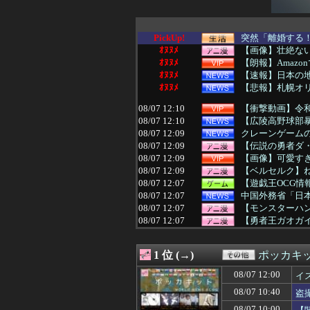
PickUp!
突然「離婚する！
ｵﾇﾇﾒ
【画像】壮絶な
ｵﾇﾇﾒ
【朗報】Amazo
ｵﾇﾇﾒ
【速報】日本の
ｵﾇﾇﾒ
【悲報】札幌オ
08/07 12:10
【衝撃動画】令和
08/07 12:10
【広陵高野球部暴
08/07 12:09
クレーンゲームの
08/07 12:09
【伝説の勇者ダ・
08/07 12:09
【画像】可愛すぎ
08/07 12:09
【ベルセルク】ねんど
08/07 12:07
【遊戯王OCG情
08/07 12:07
中国外務省「日
08/07 12:07
【モンスターハ
08/07 12:07
【勇者王ガオガイ
08/07 12:06
【劇場版「オーバ
08/07 12:05
韓国人「韓国サッ
1 位 (→)
ポッカキ
08/07 12:05
生理の予定が８月
08/07 12:05
【ファーム試合実況
08/07 12:00
イ
08/07 12:05
【トリダモノ氏オ
08/07 10:40
盗
08/07 12:05
オタクに優しいギ
08/07 12:05
【新台】山佐「ス
08/07 10:00