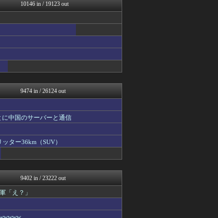
反日愚国 恨寓瘻
10146 in / 19123 out
まとめCUP
理想ちゃんねる
ダイエット速報＠2ちゃんね...
えっ!?またここのサイト?
NEWSまとめもりー｜2c...
デジタルニューススレッド
浮気ちゃんねる
ゴールデンタイムズ
バスケまとめ・COM
9474 in / 26124 out
とに中国のサーバーと通信
ッター36km（SUV）
9402 in / 23222 out
軍「え？」
wwww