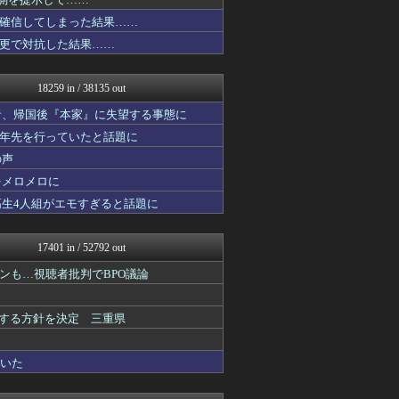
かぞくちゃんねる
ニュース30over
確信してしまった結果……
ほんわかMkⅡ
更で対抗した結果……
オレ的ゲーム速報＠刃
乃木通 乃木坂46櫻坂46...
私が悪いの？【海外の反応】
18259 in / 38135 out
Red4 海外の反応まとめ
Ask Reddit まと...
者、帰国後『本家』に失望する事態に
けおけお速報
十年先を行っていたと話題に
ニチカン！
の声
FGOまとめ速報
ポッカキット
をメロメロに
ネトウヨにゅーす
高生4人組がエモすぎると話題に
乃木坂46まとめ 乃木りん...
ガールズVIPまとめ
まとめロッテ！
17401 in / 52792 out
ガールズVIPまとめ
国難にあってもの申す！！
ンも…視聴者批判でBPO議論
U-1 NEWS.
ゆめ痛 -自動車まとめブロ...
表する方針を決定 三重県
JDM速報 海外の反応
国難にあってもの申す！！
ガールズVIPまとめ
ていた
スマブラ屋さん | スマブ...
【サッカー まとめ】サカラ...