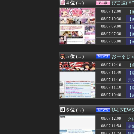
4 位 (→)
ぴこ速(〃'
08/07 12:00
魚介料理の美味
08/07 12:00
【動画】高速道路
08/07 12:00
【
08/07 12:00
バイク乗りワイ
08/07 10:30
【
08/07 12:00
【ホロライブ】ア
08/07 09:00
08/07 12:00
【超悲報】Z新
【
08/07 12:00
リュウジ氏「ダル
08/07 07:30
【
08/07 12:00
【画像】オタク「
08/07 06:00
【
08/07 12:00
花宮初奈さん、
08/07 12:00
【ウマ娘】阪神
08/07 12:00
若槻千夏「あそこ
5 位 (→)
おーるじ
08/07 12:00
【仮面ライダーゼ
08/07 12:00
#韓国質問サイト
08/07 12:10
【
08/07 12:00
【2/2】夫と死
賠
08/07 11:40
【
08/07 12:00
【ミリマス】つ
08/07 11:16
08/07 12:00
たまったギター
元
08/07 12:00
【画像】貴島明
は
08/07 11:10
【
08/07 12:00
CC2松山洋氏、
08/07 10:40
【
08/07 12:00
霊感あるとか言
08/07 12:00
【ラブライブ！】
08/07 12:00
『当たれば飛ぶ
6 位 (→)
U-1 NEWS
08/07 12:00
【悲報】上沼恵美
08/07 12:00
【従業員退職型倒
08/07 12:09
ク
08/07 12:00
海外「日本のパ
08/07 11:54
企
08/07 12:00
【グラブル】15
08/07 11:24
韓