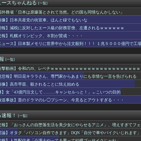
省、若手女性研究者支援のため大学に補助金交付（年間最大5000...
ュースちゃんねる
[一覧]
スの「世界に5種しかない飛行能力」発言の謎が解けるww..
スで守られ『広島から出て行けー！』と叫ばれる。そういう人が日本...
国外務省「日本は原爆落とされて当然。どの国も同情なんかしない」
やタブレットなどを使いこなせない人も居るという話・・・
画像】日本共産党の街宣車、ほんと碌でもないな
ブル台風直撃か？←「タイミング悪すぎる！」（海外の反応）
朗報】減税に反対したエース級の財務官僚、左遷されるｗｗｗｗｗｗ
。私「（痛いだろうし、それ以上に恥ずかしいだろうな…）大丈夫で...
大生「え～！？ 私と付き合いたい？ 私脱いだらこんなんだけどい...
悲報】札幌オリンピック、８割が賛成・・・・
爆被害者の立場で同情を買おうとするのを止めろ」
ニュース】日本製メモリに世界中から注文殺到！！！ １兆５０００億円で工
大型連休中の為替介入日数は3日間＝総額11兆7349億円
プリキュアさん、前作から売上を10億円も落としてしまう
府にアルゼンチン通貨危機と同列に語られてしまうwwwwwwもう...
速報
[一覧]
同じだと言われた。
衝撃動画】令和のJS、レベチｗｗｗｗｗｗｗｗｗｗｗｗｗｗｗｗｗｗｗｗｗ
「パソコン自作できます」DQN「自分で車やバイクいじれます」
の子、ブラジャーしないとこうなる････』⇒！！！
超悲報】明日花キララさん、専門家からあまりにも非情な一言を告げられる
ナルドの店員さん大喧嘩ｗｗｗｗｗｗｗｗｗｗｗｗｗ
画像】高市早苗、殺されることに怯え始める
のYouTubeがあたシコ過ぎるｗ
新選組、「いのちの党」に党名変更
謎】女「43億円注文して………キャンセルっと！」←こいつの目的
日カップラーメンや袋ラーメン食べてたワイ『ある事実』に気付くｗ...
放送事故】昔のドラマのレ◯プシーン、今見るとアウトすぎる・・・
ル】凛完凸したからケリュドラほちい こいつの上位互換とか出たり...
花キララさん、専門家からあまりにも非情な一言を告げられる
日に食べたい！簡単でおいしい冷やし中華レシピ
る速報！
[一覧]
ットの健康診断を定期的にしていない人、その理由が終わっていた…...
悲報】「おっさんの自堕落生活を美少女にやらせるアニメ」、増えすぎてフェ
スロット化計画が進行中らしい
ｎｊａラーメン」の日本人オーナーが巨胸ｗｗｗｗｗｗ
討論】オタク「パソコン自作できます」DQN「自分で車やバイクいじれます」
い防衛白書に対する当てつけで、日本の制止も聞かず日本の領土で軍...
悲報】人気配信者「介護士やってる男って結構ブッサイクじゃね」