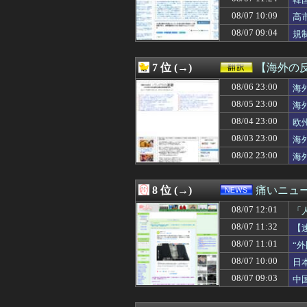
08/07 12:00
注文住宅を建てた
08/07 12:00
【悲報】地震の
08/07 10:09
高
08/07 12:00
「よなよなエール
08/07 09:04
規
08/07 12:00
小学校講師、と
08/07 12:00
最新の伊藤純奈
08/07 12:00
「弟に自信をつけ
7 位 (→)
【海外の
08/07 12:00
【海外の反応】韓
08/07 12:00
08/06 23:00
海外「二度買えな
海
08/07 12:00
日本のゲームなの
08/05 23:00
海
08/07 12:00
【衝撃】韓国人
08/04 23:00
欧
08/07 12:00
【FGO】グラン
08/07 12:00
イスラム教徒の1
08/03 23:00
海
08/07 12:00
安亭事件とは何
08/02 23:00
海
08/07 11:58
青葉坂46、各
08/07 11:57
結婚式の作法、
08/07 11:56
ロッテ山口航輝
8 位 (→)
痛いニュース
08/07 11:56
れいわ信者「“れ
08/07 12:01
08/07 11:55
スペースXのロケ
「
08/07 11:54
企業の採用試験で
08/07 11:32
【
08/07 11:50
実証実験都市「ウ
08/07 11:01
“
08/07 11:50
【米国人の反応
08/07 11:50
平和活動家がいなく
08/07 10:00
日
08/07 11:47
もう横浜拘置所
08/07 09:03
中
08/07 11:47
ちいかわ映画が
08/07 11:45
【動画】DAZN