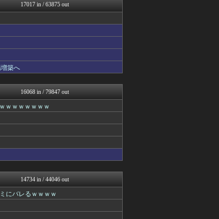
もえるあじあ(･∀･)
17017 in / 63875 out
アニゲー速報
モナニュース
スコールちゃんねる｜２ちゃ...
海外さんいらっしゃい 海外...
修羅ママ速報
ラビット速報
にゅーすアルー！
場増築へ
おーるじゃんる
ゴールデンタイムズ
まとめたニュース
16068 in / 79847 out
ガールズVIPまとめ
ｗｗｗｗｗｗｗｗｗ
わんこーる速報！
不思議.net - 5ch...
筋肉速報
いたしん！
痛いニュース(ﾉ∀`)
おうまがタイムズ
原神速報 | GENSHI...
VIPPER速報
アルファルファモザイク＠ネ...
14734 in / 44046 out
オレ的ゲーム速報＠刃
ミにバレるｗｗｗｗ
パチンコ・パチスロ.com
芸能人の気になる噂
かんにゅー -韓国の反応-