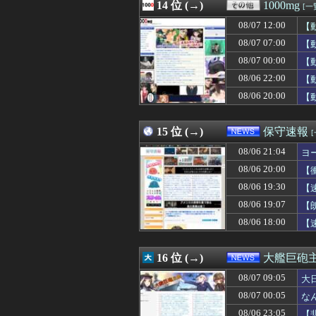
08/07 11:15
14 位 (→)
FIFA制裁待っ
1000mg
[一
08/07 11:15
看護学校通って
08/07 12:00
【
08/07 11:13
洋服の青山も｢空
08/07 11:13
08/07 07:00
神「お前に彼女を
【
08/07 11:13
【ｼｺ動画】女さ
08/07 00:00
【
08/07 11:12
【正論】ナイナ
08/06 22:00
【
08/07 11:12
【衝撃】最近の若
08/07 11:12
浮気相手との性行
08/06 20:00
【
08/07 11:12
Amazon、汗
08/07 11:11
【NBA】カーメ
15 位 (→)
保守速報
08/06 21:04
ヨ
08/06 20:00
【
08/06 19:30
【
08/06 19:07
【
08/06 18:00
【
16 位 (→)
大艦巨砲
08/07 09:05
大
08/07 00:05
な
08/06 23:05
【