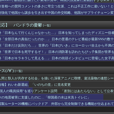
んだけど、２年近く待たされた挙げ句、追加費用1400万請求され...
瞬間の手術室の防犯カメラ映像！
市首相への賛同コメントの多さに苛立つ左派、これは不正工作に違いない！と
」のヤッホーブルーイング 強制チェイサー「ふらつくビアグラス」...
制強化で他国から譲歩を引き出す中国の外交戦略、他国がサプライチェーン変
んでもない所からのタレコミがあり児童ポルノ禁止法違反で逮捕
さん、ふくらみがガチでエグいって・・・
させたいの」母から一晩で10回、証券口座のログイン情報を求めら...
反応】 パンドラの憂鬱
[一覧]
国が日本による竹島の領有権主張に対して強く抗議したらしい → ...
いものは、買えるうちに入らない」父に言われた一言でお金の使い方...
外「日本なんて行くんじゃなかった…」 日本を知ってしまったディズニー信
にメニュー画面が英語だらけなの英語圏の人からすると奇妙に見える...
外「全部日本の真似だったのか…」 日本の普通のテレビ番組が最新SNSの数
「日本で人気のこのデザート、うちのアレじゃん」
州「日本だけ反則だろ…」 世界の『日本びいき』にヨーロッパ全土から不満
ドみんな金フォウいれてるもん？
0代男女の「お互いに体を触ってはいけないセ○クス」、逆にエロい...
外「世界で日本を死守するぞ！」 日本の消防署を訪れたちびっ子集団が世界
か——労働者が上海・南京間の鉄道を31時間止めた造反派の始まり
外「日本がキラキラして見える…」 日本の街頭インタビューに登場した女子
新人の寄せ集めになりそう。つまり大野センターだな
注意点など
、お前らの想像の8倍くらい打ちまくってる
(ﾉ∀`)
[一覧]
いわ信者”や“れいわ知能”といった表現は差別的。放送禁止用語に...
ット残骸、月に衝突 人工物で過去最大級 [8/7]
人間と獣人が共存する社会」を描いた深夜アニメに喫煙、違法薬物の連想シー
タイムキーパーを志願した人が盛大にミス、グループは険悪になりタ...
速報】れいわ新選組、「いのちの党」に党名変更
ーブン・シティ」が一般の居住希望者の募集開始 すでにトヨタ関係...
外国人の職員採用”を巡りアンケート設問 「差別にはあたらない」として公
】昔のトヨタ製ピックアップトラックは耐久性が段違いだ！
なると平和 [8/7]
本の地震被害に支援したのに…「韓国産の水は水洗トイレに」
には行きたくない
国製ルーター20機種にバックドア 外部から完全制御できる機能が仕込まれ
成功した理由、ガチで分析されるｗｗｗｗｗｗｗｗ
さん、わけわからん動画上げてしまうｗｗｗｗｗｗｗｗ