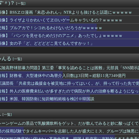
∇'〃)？
[一覧]
しい県に観光に行きたいんやが
を走行中の車からリアガラスが飛んでくる事故(ﾟoﾟ)
画像】BSSヱロ漫画『未恋-みれん-』NTRよりも抜けると話題にｗｗｗｗｗ
、バイク降りる事を決意する
画像】ライザよりかわいくてヱロいゲームキャラいるの？ｗｗｗｗｗ
キロゼ、映画をきっかけに「ちいかわ」にどハマり「今では毎晩1時...
入社員、意地でも「9月の社員旅行」の計画をやらないｗｗｗｗｗ
悲報】ブルアカで！シコれるわけないだろうがｗｗｗｗｗ
い料理トップ10に入る」夏の定番料理は冷やし中華 「あり得ない...
画像】「パンツを見せるためだけのアニメ」あったでしょｗｗｗｗｗ
実際にプレイしたらわかるけど、ライザは友達って感じで性的な目で...
画像】女の子「ど、どどどどこ見てるんですかッ！」
バンドリで早くも大人気ｗｗｗｗ
タイガースとメジロマックイーンは無関係です！
の丸亀製麺の水は都内で1番おいしい」「行ってみて！本当に飲んで...
ゃんる
[一覧]
ッツ】このOPカッコよくない？本編の展開ちゃんと反映してて完成...
 『韓国がアメリカと戦争したら？』、『北朝鮮と中国が駆けつけて...
広陵高野球部暴力問題】第三委「事実を認めることは困難」元部員「SNS開
別して実家に戻った私に弟嫁が「男の子だったらあげますよ☆」と妊...
償請求訴訟を起こす方針
速報】財務省、大型連休中の為替介入日数は3日間＝総額11兆7349億円
いに美咲ちゃんが大人の色気を出し始めた…！
マガジンどうしてる？ 音まとめアーカイブ
区議団長 「共産党は義援金を被災地に持ってはいく。が、持って行った先で党
日香さん、陰キャが最も苦手そうな“陽のオーラ”を放つｗｗｗｗ
ありません」
速報】外人の医療費未払いが多すぎたので病院が外人の治療を断るようになっ
少年ジャンプ編集部にブロックされる。25年以上ずっと一緒にやっ...
速報】米国、韓国防衛に短距離戦術核を検討※韓国談
ってる奴ってただのホラ吹きじゃねーの？
のん「自転車補助輪なしで乗ったことない」さく「えぇ！？そんな人...
外国人』←阪神はこれが地味にハードル高かった件
.
[一覧]
子ブチギレ「簡単にそうめん作れ言うけど、そうめん作りて地獄なん...
産】従業員「退職」で倒産、5年連続で増加 過去最多ペースで推移...
レーンゲームの景品で乳酸菌飲料をゲット、だが飲んでみると妙に酸っぱくて
チコン企業が過去10年間で半分となる。日本にとって良いことだな」
業の採用試験でタイムキーパーを志願した人が盛大にミス、グループは険悪に
0個溜まった！
国KOSPIで徹底的に儲けたい某海外資本、韓国人投資家に楽観的すぎる未来