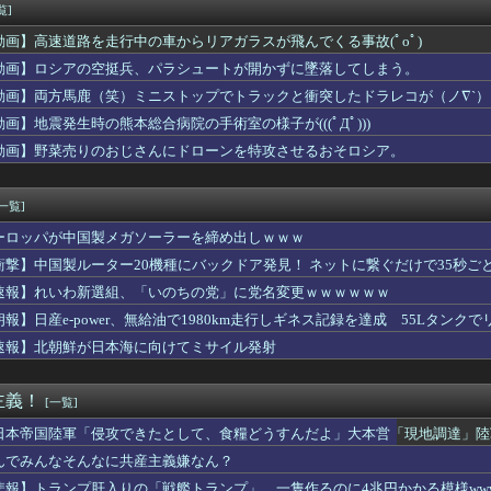
たなし 〜 韓国警察、大韓サッカー協会を家宅捜索 代表監督選...
覧]
る女友達に聞いたら実技実習があるらしい→こうなるwww
動画】高速道路を走行中の車からリアガラスが飛んでくる事故(ﾟoﾟ)
調ウェア｣を発売ｗｗｗｗｗ
与える。『顔』『性格』『体型』に200ポイントを振り分けよ」←...
動画】ロシアの空挺兵、パラシュートが開かずに墜落してしまう。
ん、お○ぱいがデカ過ぎて下着がパツパツになってしまうｗｗｗｗｗ...
動画】両方馬鹿（笑）ミニストップでトラックと衝突したドラレコが（ノ∇`）
イ岡村に世の夫たちが『大共感』してしまうｗｗｗｗｗｗｗｗ
動画】地震発生時の熊本総合病院の手術室の様子が(((ﾟДﾟ)))
者がヤバすぎるｗｗｗｗ退職まで2週間を切った後輩くん、やりたい...
為時間→3時間、嫁との性行為時間→15分wwwwwwwww
動画】野菜売りのおじさんにドローンを特攻させるおそロシア。
が飛び散る灼熱の「マンガ毎週末セール（50%還元）」を開催！
ロ・アンソニーの2年前のブランソンの減額に対する発言が掘り返さ...
[一覧]
ーロッパが中国製メガソーラーを締め出しｗｗｗ
衝撃】中国製ルーター20機種にバックドア発見！ ネットに繋ぐだけで35秒ご
速報】れいわ新選組、「いのちの党」に党名変更ｗｗｗｗｗｗ
朗報】日産e-power、無給油で1980km走行しギネス記録を達成 55Lタンクでリ
速報】北朝鮮が日本海に向けてミサイル発射
主義！
[一覧]
日本帝国陸軍「侵攻できたとして、食糧どうすんだよ」大本営「現地調達」陸
んでみんなそんなに共産主義嫌なん？
悲報】トランプ肝入りの「戦艦トランプ」、一隻作るのに4兆円かかる模様www