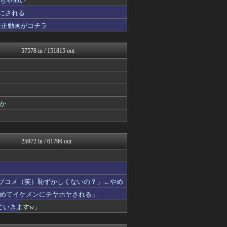
ちゃ怖い
アニチャット
 にされる
V系まとめ速報
修正動画がコチラ
わんこーる速報！
不思議.net - 5ch...
女子アナお宝画像速報－5c...
57578 in / 151815 out
カンダタ速報
fig速
まにゅそく 2chまとめニ...
fig速
遊戯王マスターデュエルまと...
最強ジャンプ放送局
か
GUNDAM.LOG｜ガン...
うまぴょいチャンネル -ウ...
ベイスターズ速報＠なんJ
痛いニュース(ﾉ∀`)
25972 in / 61796 out
資格ちゃんねる
スターライト速報 -遊戯王...
PCパーツまとめ
ウマ娘まとめ速報うまろぐ
ヒロイモノ中毒
ラブコメ（笑）恥ずかしくないの？」←やめ
ミーハー総研（ミーハー総合...
めてイケメンにチヤホヤされる」
艦これ速報 艦隊これくしょ...
ていきますw」
哲学ニュースnwk
まどドラまとめ速報 魔法少...
ぴこ速(〃'∇'〃)？