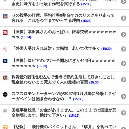
き更に味方をぶっ殺す作戦を実行する
(15:35)
セの投手の打席、平均打率0割台ケガのリスクあり走って
疲れる←これを今年までやってる理由
(15:35)
【画像】本田翼さんのおっぱい、限界突破ｗｗｗｗｗｗｗ
ｗｗ
(15:34)
「外国人受け入れ反対」大幅増 若い世代で多く
(15:30)
【画像】ロピアのパワー全開おにぎり444円ｗｗｗｗｗｗ
ｗｗｗｗｗｗ
(15:30)
株資産7億円抱え込んで優待で節約生活して好きなことに
現金使わないまま死んでく人の最後の言葉
(15:30)
スマスロモンキーターンⅥが2027年1月以降に登場！？ゼ
ーガペインは抱き合わせなの…？
(15:30)
国連事務総長「お金がありません。このままでは国連が完
全崩壊します。助けて下さい」
(15:29)
【悲報】 飛行機のパイロットさん、「駅弁」を食べてい