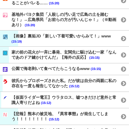
ることがバレる……
(15:20)
基地外パヨク集団「人殺しの汚い足で広島の土を踏む
な！」→広島県民「お前らの方が汚いんじゃ！」（※動画
あり）
(15:20)
【画像】裏垢JD「新しい下着可愛いからみて！」www
(15:19)
家の前の花火が一斉に暴発、玄関先に駆け込む一家「なん
であのドア鍵かけてんだ」【海外の反応】
(15:15)
公園で海老剥いて食べてたらこうなるwww
(15:15)
彼氏からプロポーズされた私。だが彼は自分の両親に私の
存在を一度も報告してなかった
(15:12)
【仮面ライダー電王】ウラタロス、嘘つきだけど意外と常
識人寄りだよね
(15:12)
【悲報】熊本の被災地、『異常事態』が発生してしま
う！！！！！！！！
(15:12)