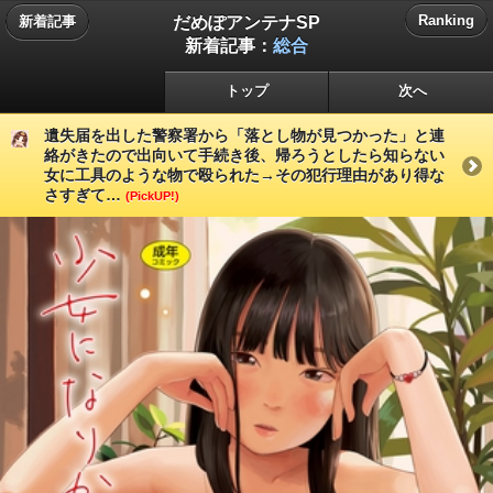
だめぽアンテナSP
Ranking
新着記事
新着記事：
総合
トップ
次へ
遺失届を出した警察署から「落とし物が見つかった」と連
絡がきたので出向いて手続き後、帰ろうとしたら知らない
女に工具のような物で殴られた→その犯行理由があり得な
さすぎて…
(PickUP!)