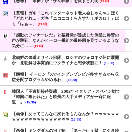
【悲報】「果糖」が「がん転移」を促すと判明
(ｵﾇﾇﾒ)
【悲報】ガキ「これインターネット老人会じゃんｗ」ぼく
「どれどれ…」ガキ「ニコニコ！らきすた！ボカロ！」ぼ
く「はぁ…」
(ｵﾇﾇﾒ)
「感動のフィナーレだ」と某野党が達成した偉業に称賛の
声が殺到、なんかヒーロー番組の最終回を見ているような
気分に……
(ｵﾇﾇﾒ)
北朝鮮の弾道ミサイル部隊、ロシアのヴォロネジ州に展開
か…北朝鮮は本質的にウクライナと戦争状態に！
(15:38)
【朗報】 イーロン「Xでインプレゾンビが多すぎるから収
益分配プログラムやめるわ」
(15:38)
韓国人「不適切接待疑惑、2002年イタリア・スペイン戦で
『韓国に奪われた』と欧州の大手メディアが一斉に報
道！」
(15:35)
【画像】女ってこんなに変わるもんなんか？ｗｗｗｗｗｗ
ｗｗｗｗｗｗｗｗｗｗｗｗｗｗ
(15:35)
【画像】キングダムの河了貂、「あったけぇ壁」に引き続