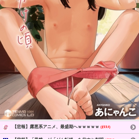
【悲報】露悪系アニメ、最盛期へｗｗｗｗｗ
(ｵﾇﾇﾒ)