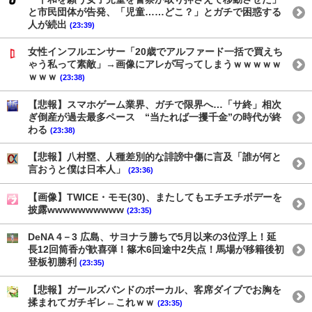
と市民団体が告発、「児童……どこ？」とガチで困惑する
人が続出
(23:39)
女性インフルエンサー「20歳でアルファード一括で買えち
ゃう私って素敵」→画像にアレが写ってしまうｗｗｗｗｗ
ｗｗｗ
(23:38)
【悲報】スマホゲーム業界、ガチで限界へ…「サ終」相次
ぎ倒産が過去最多ペース “当たれば一攫千金”の時代が終
わる
(23:38)
【悲報】八村塁、人種差別的な誹謗中傷に言及「誰が何と
言おうと僕は日本人」
(23:36)
【画像】TWICE・モモ(30)、またしてもエチエチボデーを
披露wwwwwwwwww
(23:35)
DeNA 4－3 広島、サヨナラ勝ちで5月以来の3位浮上！延
長12回筒香が歓喜弾！篠木6回途中2失点！馬場が移籍後初
登板初勝利
(23:35)
【悲報】ガールズバンドのボーカル、客席ダイブでお胸を
揉まれてガチギレ←これｗｗ
(23:35)