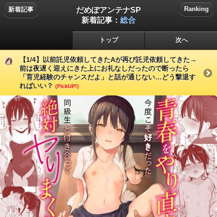
だめぽアンテナSP
Ranking
新着記事
新着記事：
総合
トップ
次へ
【1/4】以前託児依頼してきたAが再び託児依頼してきた→
前は夜遅く迎えにきた上にお礼なしだったので断ったら
「育児経験のチャンスだよ」と話が通じない…どう撃退す
ればいい？
(PickUP!)