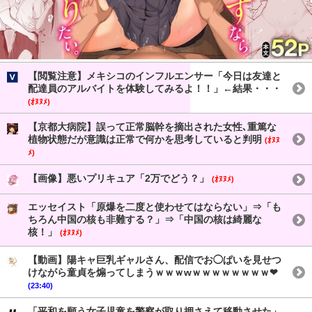
【閲覧注意】メキシコのインフルエンサー「今日は友達と
配達員のアルバイトを体験してみるよ！！」←結果・・・
(ｵﾇﾇﾒ)
【京都大病院】誤って正常脳幹を摘出された女性､重篤な
植物状態だが意識は正常で何かを思考していると判明
(ｵﾇﾇ
ﾒ)
【画像】悪いプリキュア「2万でどう？」
(ｵﾇﾇﾒ)
エッセイスト「原爆を二度と使わせてはならない」⇒「も
ちろん中国の核も非難する？」⇒「中国の核は綺麗な
核！」
(ｵﾇﾇﾒ)
【動画】陽キャ巨乳ギャルさん、配信でお◯ぱいを見せつ
けながら童貞を煽ってしまうｗｗｗwｗｗｗｗｗｗｗｗ❤
(23:40)
「平和を願う女子児童を警察が取り押さえて移動させた」