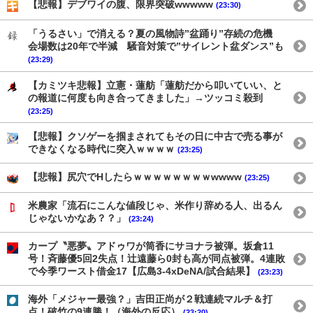
【悲報】デブワイの腹、限界突破wwwww
(23:30)
「うるさい」で消える？夏の風物詩”盆踊り”存続の危機
会場数は20年で半減 騒音対策で”サイレント盆ダンス”も
(23:29)
【カミツキ悲報】立憲・蓮舫「蓮舫だから叩いていい、と
の報道に何度も向き合ってきました」→ツッコミ殺到
(23:25)
【悲報】クソゲーを掴まされてもその日に中古で売る事が
できなくなる時代に突入ｗｗｗｗ
(23:25)
【悲報】尻穴でHしたらｗｗｗｗｗｗｗｗwwww
(23:25)
米農家「流石にこんな値段じゃ、米作り辞める人、出るん
じゃないかなあ？？」
(23:24)
カープ〝悪夢〟アドゥワが筒香にサヨナラ被弾。坂倉11
号！斉藤優5回2失点！辻遠藤ら0封も高が同点被弾。4連敗
で今季ワースト借金17【広島3-4xDeNA/試合結果】
(23:23)
海外「メジャー最強？」吉田正尚が２戦連続マルチ＆打
点！破竹の9連勝！（海外の反応）
(23:20)