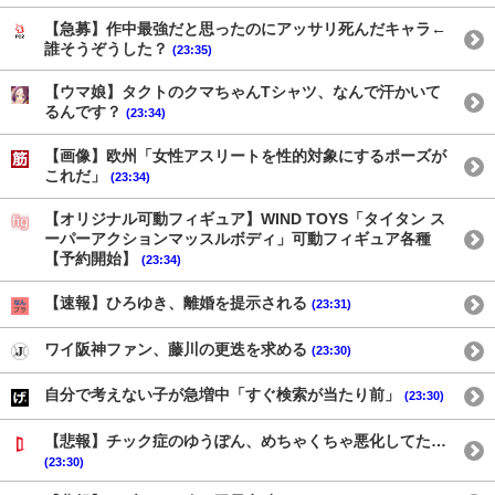
【急募】作中最強だと思ったのにアッサリ死んだキャラ←
誰そうぞうした？
(23:35)
【ウマ娘】タクトのクマちゃんTシャツ、なんで汗かいて
るんです？
(23:34)
【画像】欧州「女性アスリートを性的対象にするポーズが
これだ」
(23:34)
【オリジナル可動フィギュア】WIND TOYS「タイタン ス
ーパーアクションマッスルボディ」可動フィギュア各種
【予約開始】
(23:34)
【速報】ひろゆき、離婚を提示される
(23:31)
ワイ阪神ファン、藤川の更迭を求める
(23:30)
自分で考えない子が急増中「すぐ検索が当たり前」
(23:30)
【悲報】チック症のゆうぽん、めちゃくちゃ悪化してた…
(23:30)