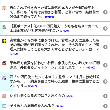
告白されて付き合った彼は歴代の元カノが全員7歳年上
で、私にも「今時は共働きが普通」と言い含め、結婚前の
関係まで迫ってきた。
(07:03)
【夏ボーナス】初の100万円超え うちも有名メーカーで
上場企業だが 社内格差がすごい
(07:00)
高校生がうちの車に傷をつけた。管理人さんに連絡したら
その家の親が来て謝ってくれた。夫「その程度のことで管
理人に話をしてことを大きくするとかおかしい」←は！？
(07:00)
半年近く食費を払わない彼氏。催促したら小銭で1000円渡
され『外食奢るからトントン』と言われて・・・
(07:00)
私「50万円使ったって本当？」監査ママ「来月には絶対返
すから…」→約束を信じて待った結果、警察に通報するこ
とになり…
(06:57)
いずれ無くなるのでは？と思うもの
(06:57)
そうめんの薬味何を入れる？
(06:50)