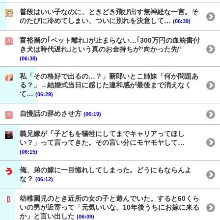
普段はいい子なのに、ときどき飛び出す無神経な一言。そ
のたびに冷めてしまい、ついに別れを決意して…
(06:39)
富裕層の｢ペット離れ｣が止まらない…｢300万円の血統書付
き犬は時代遅れ｣という真のお金持ちが"向かった先"
(06:38)
私「その格好で出るの…？」新郎いとこ姉妹「何か問題あ
る？」→結婚式当日に感じた違和感が最後まで消えなく
て…
(06:29)
自慢話の辞めさせ方
(06:19)
義兄嫁が「子どもを犠牲にしてまでキャリアってほし
い？」って言ってきた。その言い分にモヤモヤして…
(06:15)
俺、弟の嫁に一目惚れしてしまった。どうにもならんよ
な？
(06:12)
幼稚園児のとき近所の女の子と遊んでいた。すると60くら
いの男が近寄って「元気いいな。10年後うちにお嫁に来る
か」と言い出した
(06:09)