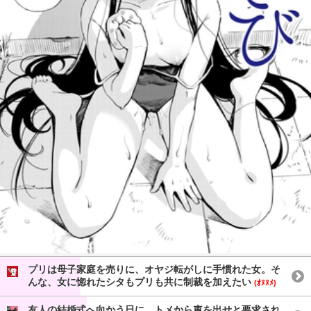
プリは母子家庭を売りに、オヤジ転がしに手慣れた女。そ
んな、女に惚れたシタもプリも共に制裁を加えたい
(ｵﾇﾇﾒ)
友人の結婚式へ向かう日に、トメから車を出せと要求され