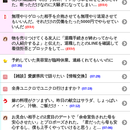
た。断っただけなのに大騒ぎになってしまい…
(ｵﾇﾇﾒ)
無理やりゲロった相手を介抱させても無理やり送迎させて
もいいんだ。それだけの労働をたった5000円でやらせてい
いんだ
(ｵﾇﾇﾒ)
物を売りつけてくる友人に「退職手続きが終わってからそ
の人紹介するよ」と伝えた。退職したとのLINEを確認して
着信拒否とブロックをして…
(ｵﾇﾇﾒ)
予約していた美容室が臨時休業。連絡くれてもいいのに
(07:35)
【雑談】愛媛県民で語りたい【情報交換】
(07:29)
全身ユニクロでユニクロ行けますか？
(07:19)
嫁の料理がクソまずい。昨日の献立はサラダ、しょっぱい
メイン、汁物、ご飯だけ・・・
(07:12)
お見合い相手との2度目のデートで「余命宣告された母を
安心させたい」とプロポーズされた。「君だったら母も安
心するし、僕も上手くやっていけると思う」と…
(07:06)