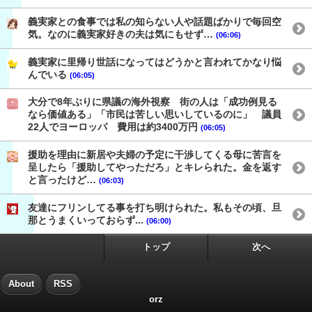
義実家との食事では私の知らない人や話題ばかりで毎回空
気。なのに義実家好きの夫は気にもせず…
(06:06)
義実家に里帰り世話になってはどうかと言われてかなり悩
んでいる
(06:05)
大分で8年ぶりに県議の海外視察 街の人は「成功例見る
なら価値ある」「市民は苦しい思いしているのに」 議員
22人でヨーロッパ 費用は約3400万円
(06:05)
援助を理由に新居や夫婦の予定に干渉してくる母に苦言を
呈したら「援助してやっただろ」とキレられた。金を返す
と言ったけど…
(06:03)
友達にフリンしてる事を打ち明けられた。私もその頃、旦
那とうまくいっておらず...
(06:00)
トップ
次へ
About
RSS
orz