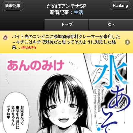
だめぽアンテナSP
Ranking
新着記事
新着記事：
生活
トップ
次へ
バイト先のコンビニに添加物保存料クレーマーが来店した
→キチにはキチで対抗だと思ってそのように対応した結
果…
(PickUP!)