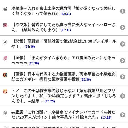
冷蔵庫へ入れた富山土産の鱒寿司『飯が硬くなって美味し
く無くなる』って怒られた
(13:31)
【ウマ娘】普通にしてたら真っ当に美人なライトハローさ
ん。（結局飲んでしまう）
(13:31)
【悲報】高野連「暑熱対策で第2試合は13:30プレイボール
や！」
(13:30)
【画像】「まんがタイムきらら」ヱロ漫画みたいになるｗ
ｗｗｗｗ
(13:30)
【画像】日本を代表する大物漫画家、高市早苗と小泉進次
郎にガチギレ 痛烈な風刺漫画を投稿
(13:30)
トメ「この子は義実家の顔じゃない！嫁が義妹旦那とフリ
ンしたのよ！」私「DNA鑑定します？」義妹旦那「もちろ
んです」→結果…
(13:29)
共産党「これは酷い…京都市でマイナンバーカードを持た
ない29万人がポイント給付事業から排除された」
(13:29)