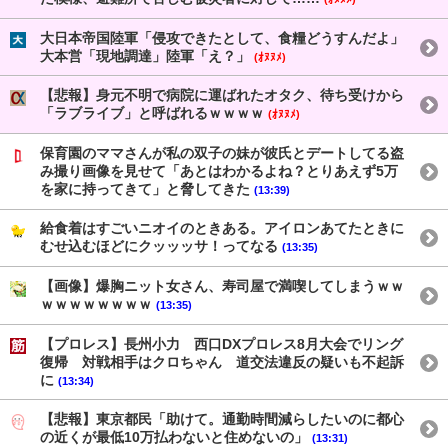
大日本帝国陸軍「侵攻できたとして、食糧どうすんだよ」
大本営「現地調達」陸軍「え？」
(ｵﾇﾇﾒ)
【悲報】身元不明で病院に運ばれたオタク、待ち受けから
「ラブライブ」と呼ばれるｗｗｗｗ
(ｵﾇﾇﾒ)
保育園のママさんが私の双子の妹が彼氏とデートしてる盗
み撮り画像を見せて「あとはわかるよね？とりあえず5万
を家に持ってきて」と脅してきた
(13:39)
給食着はすごいニオイのときある。アイロンあてたときに
むせ込むほどにクッッッサ！ってなる
(13:35)
【画像】爆胸ニット女さん、寿司屋で満喫してしまうｗｗ
ｗｗｗｗｗｗｗｗ
(13:35)
【プロレス】長州小力 西口DXプロレス8月大会でリング
復帰 対戦相手はクロちゃん 道交法違反の疑いも不起訴
に
(13:34)
【悲報】東京都民「助けて。通勤時間減らしたいのに都心
の近くが最低10万払わないと住めないの」
(13:31)