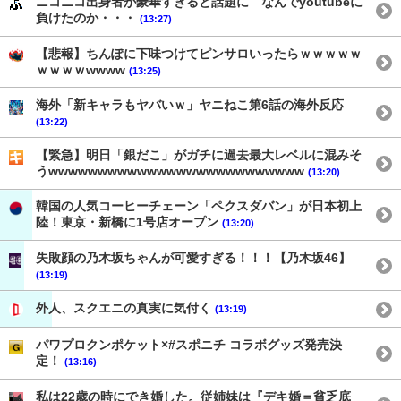
ニコニコ出身者が豪華すぎると話題に なんでyoutubeに
負けたのか・・・
(13:27)
【悲報】ちんぽに下味つけてピンサロいったらｗｗｗｗｗ
ｗｗｗｗwwww
(13:25)
海外「新キャラもヤバいｗ」ヤニねこ第6話の海外反応
(13:22)
【緊急】明日「銀だこ」がガチに過去最大レベルに混みそ
うwwwwwwwwwwwwwwwwwwwwwwwwww
(13:20)
韓国の人気コーヒーチェーン「ペクスダバン」が日本初上
陸！東京・新橋に1号店オープン
(13:20)
失敗顔の乃木坂ちゃんが可愛すぎる！！！【乃木坂46】
(13:19)
外人、スクエニの真実に気付く
(13:19)
パワプロクンポケット×#スポニチ コラボグッズ発売決
定！
(13:16)
私は22歳の時にでき婚した。従姉妹は『デキ婚＝貧乏底