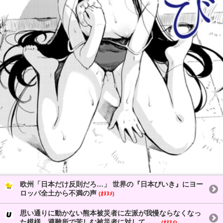
欧州「日本だけ反則だろ…」 世界の『日本びいき』にヨー
ロッパ全土から不満の声
(ｵﾇﾇﾒ)
思い通りに動かない熊本被災者に左派が我慢ならなくなっ
た模様、避難所で苦しむ被災者に対して……
(ｵﾇﾇﾒ)