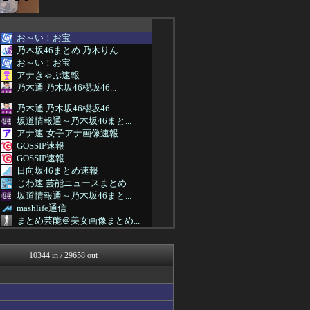
お～い！お宝
乃木坂46まとめ 乃木りん...
お～い！お宝
アナきゃぷ速報
乃木通 乃木坂46櫻坂46...
乃木通 乃木坂46櫻坂46...
坂道情報通～乃木坂46まと...
アナ速‐女子アナ画像速報
GOSSIP速報
GOSSIP速報
日向坂46まとめ速報
じわ速 芸能ニュースまとめ
坂道情報通～乃木坂46まと...
mashlife通信
まとめ芸能＠美女画像まとめ...
GOSSIP速報
女子アナお宝画像速報－5c...
10344 in / 29658 out
今日速2ch
もきゅ速(*´ω`*)人(...
AKB48タイムズ（AKB...
乃木通 乃木坂46櫻坂46...
乃木坂46まとめ 乃木りん...