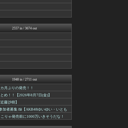
櫻坂46まとめもり～
日向坂46まとめもり～
アナ速‐女子アナ画像速報
まとめ芸能＠美女画像まとめ...
女子アナお宝画像速報－5c...
V系まとめ速報
2557 in / 3674 out
日向坂46まとめもり～
乃木通 乃木坂46櫻坂46...
BABYMETAL TIM...
乃木坂46まとめ 乃木りん...
坂道情報通～乃木坂46まと...
乃木通 乃木坂46櫻坂46...
℃-ute派なんday
もきゅ速(*´ω`*)人(...
女子アナお宝画像速報－5c...
乃木坂46まとめ 乃木りん...
1948 in / 2711 out
坂道情報通～乃木坂46まと...
日向坂46まとめもり～
1年4カ月ぶりの発売！！
櫻坂46まとめもり～
！！【2026年8月7日(金)】
アナ速‐女子アナ画像速報
【近藤沙樹】
じわ速 芸能ニュースまとめ
mashlife通信
参加者募集 🍱【AKB48ゆいゆい・いとも
AKB48タイムズ（AKB...
━!! こりゃ発売前に1000万いきそうだな！
まとめ芸能＠美女画像まとめ...
日向坂46まとめもり～