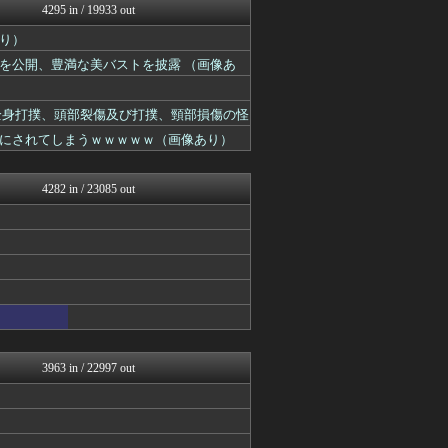
4295 in / 19933 out
音まとめ
乃木通 乃木坂46櫻坂46...
り）
お～い！お宝
を公開、豊満な美バストを披露 （画像あ
乃木坂46まとめ 乃木りん...
日向坂46まとめ速報
日向坂46まとめもり～
は全身打撲、頭部裂傷及び打撲、頸部損傷の怪
日向坂46まとめもり～
にされてしまうｗｗｗｗｗ（画像あり）
坂道情報通～乃木坂46まと...
芸能人の気になる噂
乃木坂46まとめ 乃木りん...
4282 in / 23085 out
℃-ute派なんday
芸能人の気になる噂
芸能人の気になる噂
じわ速 芸能ニュースまとめ
mashlife通信
女子アナお宝画像速報－5c...
乃木通 乃木坂46櫻坂46...
アイドル・女子アナ★吟じま...
乃木坂46まとめ 乃木りん...
AKB48タイムズ（AKB...
3963 in / 22997 out
もきゅ速(*´ω`*)人(...
坂道情報通～乃木坂46まと...
芸能人の気になる噂
乃木通 乃木坂46櫻坂46...