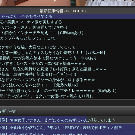
最新記事情報 - 08/08 01:02
、たっぷり下半身を見せてくる
5期の美肌メン、ナマ腋が美しすぎる
チリポーターさん、阿波踊りでワキ祭り
袖口からインナーチラ見え！！【GIF動画あり】
Dカップをもっと知って』←これ
クサそうな脇、大変なことになってるって...
んと森平麗心ちゃんのキスしそうな距離感！！！【乃木坂46】
飯尾夏帆アナが爆乳を熊本で見せつけてしまう ※gifあり
デカすぎ！Gバスト美女の正体がぼる塾説ｗｗｗｗ
也さん、現在の流行りと真逆でも格好良すぎると話題にｗｗｗ
新奈、単独で外番組初出演ｷﾀ━(ﾟ∀ﾟ)━!!!!
裸なドスケベコスプレイヤーの身体がエロすぎるｗｗｗ
ールで泳いでる姿を公開！！！【元乃木坂46】
パー「寝たほうがいいよ」の一言にブチギレｗｗｗｗｗ（動画あり）
時間ドラマがスゴイ、セクシー女優のナマ乳をモロ流し
しのドライヤー不要論がなんGで大盛り上がりｗｗｗｗ
たしすぎて逮捕された女子さん、可愛いと話題にｗｗｗｗｗｗ
お宝
金300万円を5年かけて完済した結果とんでもないことになる・・...
[一覧]
ィ”江籠裕奈、美白ヒップがエッチすぎるwwwwww最新水着グラ...
画像】NHK女子アナさん、あずにゃんのあずにゃんが張ってしまう
12thシングル10月28日発売！2025年6月の「希望列...
画像】小倉ゆうか(27)さん、7年ぶり『FRIDAY』表紙で神ボディ大解放
健康的な美ワキ、大変なことになってるって...
ッズ売り上げランキング、1位が意外すぎるwwwwwwww