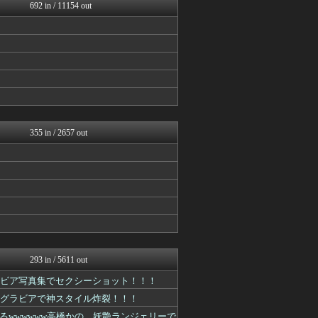
AKB48タイムズ（AKB...
692 in / 11154 out
アナきゃぷ速報
℃-ute派なんday
櫻坂46まとめもり～
V系まとめ速報
お～い！お宝
日向坂46まとめ速報
今日速2ch
アイドル・女子アナ★吟じま...
AKB48タイムズ（AKB...
355 in / 2657 out
293 in / 5611 out
ラビア写真集でセクシーショット！！！
下着グラビアで神スタイル炸裂！！！
wwwwww高橋かの、妖艶ランジェリーで