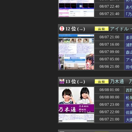
08/07 12:05
【日向坂46】今
08/07 22:40
08/07 12:05
【衝撃】ワイの
あ
08/07 12:05
t.A.T.u.の
08/07 21:40
｢
08/07 12:00
【急募】「みん
08/07 12:00
櫻坂46、ある番
08/07 12:00
たまったギター
12 位 (→)
アイドル
08/07 11:00
宮﨑あずさアナ
08/07 21:00
多
08/07 10:52
【櫻坂46】メン
08/07 10:19
【画像】メキシ
08/07 16:00
浦
08/07 10:10
【画像】めるる
08/07 09:00
森
08/07 09:07
【悲報】「店員」
08/07 05:00
08/07 09:00
森山みなみアナ
ア
08/07 08:05
サカナ山口、アジ
08/06 21:00
田
08/07 08:00
鈴木奈穂子アナ 
08/07 08:00
「≠ME(ノットイ
08/07 07:00
【櫻坂46】日向
13 位 (→)
乃木通 乃
08/07 07:00
【朗報】爆胸の気
08/08 01:00
西
08/07 06:18
【質問】ゴール
08/07 06:08
【生尻画像】元NM
08/08 00:00
松
08/07 05:00
アイナ・ジ・エ
08/07 23:00
水
08/07 05:00
田﨑さくらアナ
08/07 22:00
佐
08/07 04:05
【衝撃】きゃり
08/07 02:00
福戸あやアナ 
08/07 21:00
大
08/07 01:25
Gカップの現役添
08/07 00:11
【愕然】新幹線