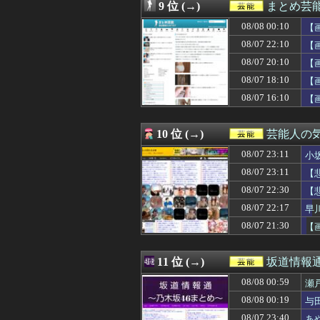
08/07 18:05
【画像】巨乳ま
9 位 (→)
まとめ芸
08/07 17:58
【速報】田村保
08/08 00:10
08/07 17:47
【巨乳画像】大躍
【
08/07 17:36
【画像】森山み
08/07 22:10
【
08/07 17:05
【画像】声優の佐
08/07 20:10
【
08/07 17:00
【日向坂46】小
08/07 17:00
畑下由佳アナ 
08/07 18:10
【
08/07 16:46
【画像】新人声
08/07 16:10
【
08/07 16:41
ジャンポケ斎藤
08/07 16:10
【画像】NHK 
08/07 16:05
長瀬智也がスネ
10 位 (→)
芸能人の
08/07 16:00
浦野芽良アナ、
08/07 23:11
小
08/07 15:35
【櫻坂46】この意
08/07 15:31
【朗報】AKB48 新
08/07 23:11
【
08/07 15:19
【画像】ティフ
08/07 22:30
【
08/07 15:13
【朗報】🍱 AK
08/07 15:11
08/07 22:17
【悲報】隣家の
早
08/07 14:10
【画像】グラド
08/07 21:30
【
08/07 14:00
【画像】小倉ゆう
08/07 13:51
【画像】顔もいい
08/07 13:41
【画像】佐倉綾音
11 位 (→)
坂道情報通
08/07 13:02
【朗報】AKB48新
08/08 00:59
瀬
08/07 12:29
上國料萌衣ちゃ
08/07 12:19
【画像】こうい
08/08 00:19
与
08/07 12:10
【画像】二階堂
08/07 23:40
あ