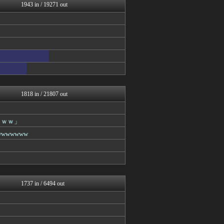
女子アナお宝画像速報－5c...
1943 in / 19271 out
乃木坂46まとめ 乃木りん...
もきゅ速(*´ω`*)人(...
アナ速‐女子アナ画像速報
女子アナお宝画像速報－5c...
日向坂46まとめもり～
アナきゃぷ速報
アナ速‐女子アナ画像速報
mashlife通信
まとめ芸能＠美女画像まとめ...
V系まとめ速報
1818 in / 21807 out
アイドル・女子アナ★吟じま...
櫻坂46まとめもり～
ROMれ！ペンギン(AKB...
ｗｗｗ」
じわ速 芸能ニュースまとめ
wwwww
AKB48タイムズ（AKB...
mashlife通信
まとめ芸能＠美女画像まとめ...
お～い！お宝
もきゅ速(*´ω`*)人(...
mashlife通信
1737 in / 6494 out
AKB48タイムズ（AKB...
℃-ute派なんday
じわ速 芸能ニュースまとめ
まとめ芸能＠美女画像まとめ...