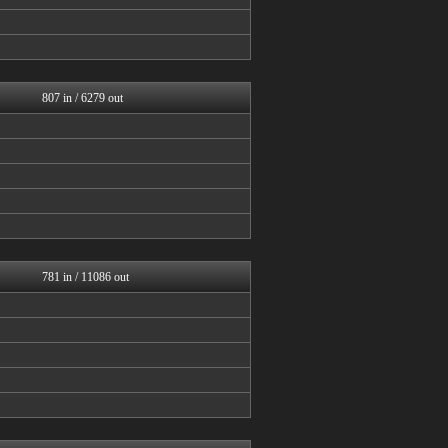
日向坂46まとめ速報
今日速2ch
V系まとめ速報
ミーハー総研（ミーハー総合...
櫻坂46まとめもり～
音まとめ
807 in / 6279 out
アナきゃぷ速報
櫻坂46まとめもり～
じわ速 芸能ニュースまとめ
まとめ芸能＠美女画像まとめ...
今日速2ch
アイドル・女子アナ★吟じま...
V系まとめ速報
アナきゃぷ速報
BABYMETAL TIM...
櫻坂46まとめもり～
781 in / 11086 out
お～い！お宝
AKB48タイムズ（AKB...
もきゅ速(*´ω`*)人(...
アイドル・女子アナ★吟じま...
アナきゃぷ速報
V系まとめ速報
アナきゃぷ速報
もきゅ速(*´ω`*)人(...
今日速2ch