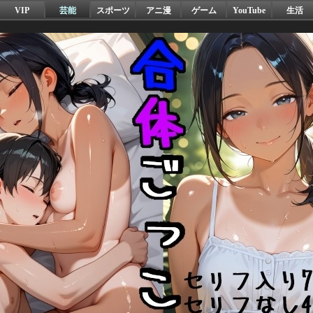
VIP
芸能
スポーツ
アニ漫
ゲーム
YouTube
生活