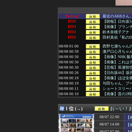
PickUp!
最近のAKBさん
ｵﾇﾇﾒ
【朗報】日向坂
ｵﾇﾇﾒ
【画像】ブラン
ｵﾇﾇﾒ
鈴木奈穂子アナ 
ｵﾇﾇﾒ
田村真佑『私の
08/08 01:00
西野七瀬ちゃんの
08/08 00:59
瀬戸口心月ちゃ
08/08 00:50
【画像】NHK 
08/08 00:50
【画像】これは
08/08 00:30
【悲報】長瀬智
08/08 00:26
【日向坂46】坂井
08/08 00:19
【画像】ほぼ全
08/08 00:19
与田ちゃん、プ
08/08 00:11
ショートスリー
08/08 00:10
【画像】昔の2
08/08 00:10
【悲報】ハゲ隠
08/08 00:05
【画像】欲求満
1 位 (→)
お～い！
08/08 00:05
【愕然】ワイ、借
08/08 00:04
“エンジェルボデ
08/07 22:00
【
08/08 00:01
【朗報】NGT48 
08/07 14:00
【
08/08 00:00
松尾美佑ちゃんの
08/07 23:58
乃木坂野球部のグ
08/07 07:00