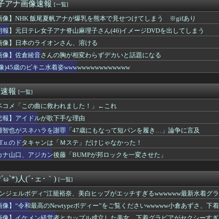
KB48は@JAM出ないのかな？
女子アナ画像速報
[一覧]
ノースリニットの巨乳、横乳、脇！！【GIF動画あり】
画像】NHK 飯尾夏帆アナが爆乳を熊本で見せつけてしまう ※gifあり
「けんぱなぱっぱぱん！」 ← けん玉やる気無さすぎて草ｗｗｗｗ...
ひかる推し、これには大歓喜
朗報】元日テレ女子アナ脊山麻理子さん(46)イメージDVDを出してしまう
ってソロじゃなくてバンドのボーカルならよかったよね」
画像】日本のライオンさん、溶ける
チリポーターさん、阿波踊りでワキ祭り
画像】佐倉綾音さんの胸が相変わらずデカいと話題になる
さかの楽曲も披露！『三期生LIVE』愛知公演のレポがこちら
偏差値30台の高校に入学した結果ｗｗｗｗｗｗｗｗｗｗ
像)45歳のビキニ水着姿wwwwwwwwwwwwwww
中ぱっくりドレス横乳ノーブラおっぱい！スリット内腿
成功者になれた…｢とんねるず｣｢おニャン子｣｢AKB｣とヒッ...
め速報
[一覧]
ベコメ「この曲に救われました！」←これ
悲報】アイドルが歌下手な理由
瀬智也がスネハラを謝罪「47歳にもなって短パンを履き…」論争に言及
.A.T.u.のドタキャンは「Ｍステ」だけじゃなかった！
カナ山口、アジカン後藤「BUMPが邦ロックを一変させた」
ω`*)人(´･ェ･｀)
[一覧]
エンジェルボディ”江籠裕奈、美白ヒップがエッチすぎるwwwwww最新水着グ
画像】“令和最高のNewtypeボディー”をご覧くださいwwwww小倉あずさ、
画像】イケメン経営者とカップル成立した美女、下着グラビアがセクシーすぎる