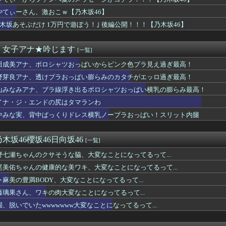
回はお手頃価格？日向坂46とBEAMSのコラボが決定！！
パッパ、会社でナンバーツーになった結果ｗｗｗｗｗｗｗｗｗｗ
やてぃーさん、激おこｗ【乃木坂46】
ドタキャンは「Ｍステ」だけじゃなかった！
乃木坂あそぶだけ 1万円で遊ぼう！｣ 後編公開！！！【乃木坂46】
な仕事帰りに家で何してんの？」←これ・・・・
組予告に名前が！！！
マガジンどうしてる？ 音まとめアーカイブ
・女子アナ★吟じます
[一覧]
 セクシーノースリーブ！！
田成美アナ、ポロシャツおっぱいからピンク色ブラ見え過ぎ最高！
バー＆OGがラヴィット出演へ！！！
コのアニオタ、爆乳ｗｗｗ
野芽良アナ、透けブラおっぱい膨らみのカタチがエッロ過ぎ最高！
、ヒルナンデス見せたデカケツがそそる
山みなみアナ、ブラ線浮き出るポロシャツおっぱい横乳の膨らみ最高！
と「定員」を間違えるガチでヤバいやつ、ネット上に多すぎる ← ...
、ブラ線浮き出るポロシャツおっぱい横乳の膨らみ最高！
イナ・ジ・エンドの尻はタマランわ
カン後藤「BUMPが邦ロックを一変させた」
中みな実、背中ぱっくりドレス横乳ノーブラおっぱい！スリット内腿
袖口からインナーチラ見え！！【GIF動画あり】
コールミー)」のメンバーがBABYMETAL「ギミチョコ」を...
坂46大田美月、この四期生らと交流がある模様
木坂46櫻坂46日向坂46
[一覧]
象予報士さん、NHKから解き放たれる
野七瀬ちゃんのクサそうな脇、大変なことになってるって...
デンに冠番組を持つ女アイドルがいないのは何故なのか？
B48原かれん、衝撃の限界露出wwwww1st写真集でパール...
尾美佑ちゃんの健康的な美ワキ、大変なことになってるって...
ンドの尻はタマランわ
卜麻美の豊満BODY、大変なことになってるって...
 セクシーノースリーブ脇！！
藤璃果さん、ワキの肉大変なことになってるって...
ーぱみゅぱみゅ 本名をさらりと告白
脇チラ見え！！
園、脱いでいたwwwwwww大変なことになってるって...
乗員、ドスケベDVDで限界露出してしまうwwwww小山玲奈、...
や飛行機の乗り方がわからない奴 ← こいつｗｗｗｗｗｗｗｗｗｗ