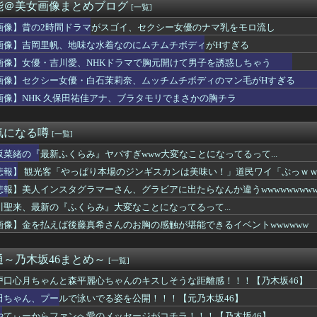
みれのダンス部さん、揺れに揺れてしまうｗｗｗｗｗｗ
能＠美女画像まとめブログ
[一覧]
乃さん、その格好は夜の店じゃん・・・
進中の桃月なしこ、水着グラビアがパーフェクトボディすぎるwww...
画像】昔の2時間ドラマがスゴイ、セクシー女優のナマ乳をモロ流し
なみアナの見返りお乳がスゴすぎる
画像】吉岡里帆、地味な水着なのにムチムチボディがHすぎる
倉綾音(32)さん、アタシコに全力で振り切ってしまうｗｗｗｗｗ...
画像】女優・吉川愛、NHKドラマで胸元開けて男子を誘惑しちゃう
西夏菜実、ついにこの時が...
ニットの胸元がくっきり！！
画像】セクシー女優・白石茉莉奈、ムッチムチボディのマン毛がHすぎる
優の水着姿がドエッチ
画像】NHK 久保田祐佳アナ、ブラタモリでまさかの胸チラ
「性行為の許諾は取ったことありません」
久保田祐佳アナ、ブラタモリでまさかの胸チラ
ハラを謝罪「47歳にもなって短パンを履き…」論争に言及
気になる噂
[一覧]
透けブラおっぱい膨らみのカタチがエッロ過ぎ最高！
坂菜緒の『最新ふくらみ』ヤバすぎwww大変なことになってるって...
図は... ついにあの映像が解禁
曲『好きish』 MV 800万 再生キタ━━(((ﾟ∀...
悲報】 観光客「やっぱり本場のジンギスカンは美味い！」道民ワイ「ぷっｗ
ァ・ロックハートさん、エロすぎるｗｗｗ
悲報】美人インスタグラマーさん、グラビアに出たらなんか違うwwwwwwwwww
B小栗有以ﾁｬﾝと伊藤百花ﾁｬﾝの 手作りお弁当が食べれるイベ...
室外機、限界突破ｗｗｗｗｗ（画像あり）
川聖来、最新の『ふくらみ』大変なことになってるって...
ル東雲うみ、水着が食い込んだ横尻がHすぎる
画像】金を払えば後藤真希さんのお胸の感触が堪能できるイベントwwwwww
か(27)さん、7年ぶり『FRIDAY』表紙で神ボディ大解放
爆乳現役女子大生、水着グラビアの破壊力がヤバイwwwwwwww...
(32)、自分のシコポイントに気がつくwwwwwww
～乃木坂46まとめ～
[一覧]
曲『好きish』MV 800万再生突破キタ━━(((ﾟ∀ﾟ...
戸口心月ちゃんと森平麗心ちゃんのキスしそうな距離感！！！【乃木坂46】
ん、留学中にマックのバイトに応募するも書類選考で落とされてしまう
うお○ぱいが至高だよなｗｗｗ
田ちゃん、プールで泳いでる姿を公開！！！【元乃木坂46】
ふみ、映画の濡れ場で乳首丸出し
やてぃーからファンへ愛のメッセージがコチラ！！！【乃木坂46】