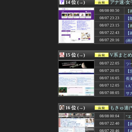
08/06 23:56
14 位 (→)
【疑問】今年はA
アナ速‐
08/06 23:01
河出奈都美アナ 
08/08 00:50
【
08/06 22:14
【朗報】山﨑愛生
08/06 22:05
08/07 23:23
【櫻坂46】森田
【
08/06 22:05
ワイ「米津玄師
08/07 23:15
【
08/06 22:00
【画像】ブラン
08/07 22:43
【
08/06 21:10
【日向坂46】ま
08/06 21:05
【衝撃】ワイ、
08/07 20:16
(画
08/06 21:00
田中みな実、背
08/06 20:41
責任を取らないから
15 位 (→)
V系まと
08/07 22:05
ツ
08/07 20:05
【
08/07 16:05
長
08/07 12:05
t
08/07 08:05
サ
16 位 (→)
もきゅ速(*´
08/08 00:04
“
08/07 22:40
【
08/07 20:46
【