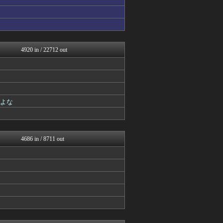
坂道情報通～乃木坂46まと...
アナ速‐女子アナ画像速報
じわ速 芸能ニュースまとめ
べビメタだらけの・・・
アナ速‐女子アナ画像速報
4920 in / 22712 out
mashlife通信
芸能人の気になる噂
芸能人の気になる噂
女子アナお宝画像速報－5c...
アナきゃぷ速報
乃木通 乃木坂46櫻坂46...
だよな
アナきゃぷ速報
乃木坂46まとめ 乃木りん...
アナ速‐女子アナ画像速報
もきゅ速(*´ω`*)人(...
4686 in / 8711 out
坂道情報通～乃木坂46まと...
芸能人の気になる噂
じわ速 芸能ニュースまとめ
芸能人の気になる噂
mashlife通信
まとめ芸能＠美女画像まとめ...
V系まとめ速報
℃-ute派なんday
女子アナお宝画像速報－5c...
日向坂46まとめもり～