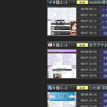
4 位 (→)
mashlife
08/07 22:01
BOSS CE-1
08/07 22:00
佐藤璃果さん、ワ
08/08 00:11
シ
08/07 22:00
【画像】NHK
08/07 23:11
鈴
08/07 21:58
【朗報】五百城茉
り
08/07 22:11
08/07 21:54
【速報】日向坂4
レ
08/07 21:51
【速報】日向坂4
08/07 21:11
元
08/07 21:45
【日向坂46】おひ
我
08/07 18:11
【
08/07 21:40
｢乃木坂あそぶだ
08/07 21:30
【画像】金を払え
08/07 21:28
青葉坂46『そ
5 位 (→)
女子アナお
08/07 21:23
【速報】BEYOO
08/07 21:23
【画像】 この
08/08 00:05
【
08/07 21:23
【悲報】 上沼恵
08/07 23:05
【
08/07 21:19
【動画】Kカッ
08/07 22:05
08/07 21:11
元EXILE・黒
【
08/07 21:05
【画像】顔20点
08/07 21:05
【
08/07 21:00
大園、脱いでいたw
08/07 20:05
【
08/07 21:00
多田成美アナ、
08/07 20:58
『冨里奈央』vs
08/07 20:47
【速報】AKB4
6 位 (→)
じわ速 
08/07 20:46
【画像】イケメン
08/07 20:40
｢格なむチャンネル
08/08 00:19
【
08/07 20:30
【悲報】最近の
08/07 23:19
【
08/07 20:30
小川彩、薄着。ぽ
08/07 22:19
【