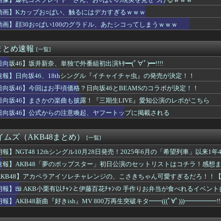
】このグッズ、神すぎると話題に
夫か... 藤嶌果歩の結構マズい話
動画】Kカップお○ぱい、触るにはデカすぎるｗｗｗ
ニ水着姿wwwwwwwwwwwwwww
動画】顔30お○ぱい100のグラドル、あたシコってしまうｗｗｗ
吉川愛、NHKドラマで胸元開けて男子を誘惑しちゃう
オ●ニー事情、衝撃の事実が発覚してしまうｗｗｗｗｗｗｗ
ルが歌下手な理由
まとめ速報
[一覧]
ほりん、まさかのトラブル発生
ふくらみ』ヤバすぎwww大変なことになってるって...
向坂46】坂井新奈、単独で外番組初出演ｷﾀ━(ﾟ∀ﾟ)━!!!!
Lのサマーソニックへの出演回数が歴代2位
速報】日向坂46、18thシングル『イチャイチャ虫』の発売が決定！！
紗、「脚フェチ」が3秒で果てる動画を出してしまう・・・
日向坂46】今回はお手頃価格？日向坂46とBEAMSのコラボが決定！！
輩メンバーの意外な素顔が明らかに！さらに卒業するあやてぃーから...
『ふくらみ』大変なことになってるって...
日向坂46】まさかの楽曲も披露！『三期生LIVE』愛知公演のレポがこちら
NDS】江口紗耶「小島はなちゃんは中学生の同期が話しやすいよ...
日向坂46】公式からの注意喚起、ヤフートップに掲載される
すさ100％アイドル、水着グラビアでセクシー撮wwwwwwwア...
退した爆乳グラドル(23)さん、SNSで最新お○ぱいが発見さ...
の浴衣2026、ガチで一線を越えるwwwwwww
タイムズ（AKB48まとめ）
[一覧]
 VMAJ 2026｣に出演決定！！！【乃木坂46】
んのお仕事だ...？正源司陽子に気になる動きが
朗報】NGT48 12thシングル10月28日発売！2025年6月の「希望列車」以来
なく正式発表か
速報】AKB48「夢のポップスター」初日公演のセットリストはコチラ！感想まとめ
みアナの見返りお乳のgifが作成される
AKB48】アカペラアイソレチャレンジの、こさきちゃん可愛すぎるだろ！！
○ぱい100のグラドル、あたシコってしまうｗｗｗ
のマネージャー、首をひねっただけでなぜかウインクしたことにされ...
朗報】🍱 AKB小栗有以ﾁｬﾝと伊藤百花ﾁｬﾝの 手作りお弁当が食べれるイベント
カペラアイソレチャレンジの、こさきちゃん可愛すぎるだろ！！【近...
・41日後に放送する"とある番組"】
報】AKB48新曲『好きish』MV 800万再生突破キタ━━(((ﾟ∀ﾟ)))━━━━
ー女優・白石茉莉奈、ムッチムチボディのマン毛がHすぎる
KB48 68thシングル】
れは贅沢... バチバチにキメるモデルメンバーこちら