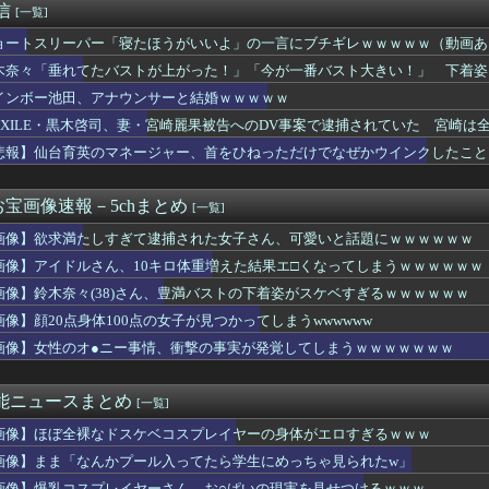
通信
[一覧]
ってそんな良いの？ 音まとめアーカイブ
キの肉大変なことになってるって...
ョートスリーパー「寝たほうがいいよ」の一言にブチギレｗｗｗｗｗ（動画あ
女子アナさん、あずにゃんのあずにゃんが張ってしまう
木奈々「垂れてたバストが上がった！」「今が一番バスト大きい！」 下着姿
央さん、めざましテレビ出演wwwwwww
）
6、18thシングル『イチャイチャ虫』の発売が決定！！
インボー池田、アナウンサーと結婚ｗｗｗｗｗ
6 18thシングル『イチャイチャ虫』発表
EXILE・黒木啓司、妻・宮崎麗果被告へのDV事案で逮捕されていた 宮崎
さま感動... ミニライブでついに初披露【17thシングル】
悲報】仙台育英のマネージャー、首をひねっただけでなぜかウインクしたこと
け 1万円で遊ぼう！｣ 後編公開！！！【乃木坂46】
ば後藤真希さんのお胸の感触が堪能できるイベントwwwwww
れぞれの坂道から選抜して合同で企画やります！』←これが最悪だよな
宝画像速報－5chまとめ
[一覧]
OOONDS小島はなが雨ノ森 川海に、大坪茉乃と杉山結菜がC...
佳子さまのボディライン、流石にエチエチすぎやろ！
画像】欲求満たしすぎて逮捕された女子さん、可愛いと話題にｗｗｗｗｗｗ
美子さん「簡単にそうめん作れ言うけど、そうめん作りて地獄なんよ...
画像】アイドルさん、10キロ体重増えた結果エ□くなってしまうｗｗｗｗｗｗ
プお○ぱい、触るにはデカすぎるｗｗｗ
木啓司、妻・宮崎麗果被告へのDV事案で逮捕されていた 宮崎は全...
画像】鈴木奈々(38)さん、豊満バストの下着姿がスケベすぎるｗｗｗｗｗｗ
身体100点の女子が見つかってしまうwwwwww
画像】顔20点身体100点の女子が見つかってしまうwwwwww
wwwwww大変なことになってるって...
画像】女性のオ●ニー事情、衝撃の事実が発覚してしまうｗｗｗｗｗｗｗ
ポロシャツおっぱいからピンク色ブラ見え過ぎ最高！
『ハシヤスメアツコ』のビジュアル対決、意外な結果に終わる...
8「夢のポップスター」初日公演のセットリストはコチラ！感想まと...
芸能ニュースまとめ
[一覧]
経営者とカップル成立した美女、下着グラビアがセクシーすぎるww...
｣ 名古屋飯編公開ｷﾀ━(ﾟ∀ﾟ)━!【乃木坂46】
画像】ほぼ全裸なドスケベコスプレイヤーの身体がエロすぎるｗｗｗ
Zの女の子、日本が暑すぎて薄着すぎる
画像】まま「なんかプール入ってたら学生にめっちゃ見られたw」
よぽよのお肌が大変なことになってるって...
画像】爆乳コスプレイヤーさん、お○ぱいの現実を見せつけるｗｗｗ