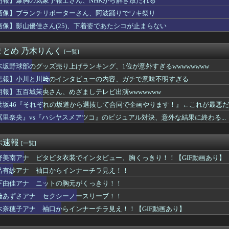
朗報】爆胸の気象予報士さん、NHKから解き放たれる
ファンへ愛のメッセージがコチラ！！！【乃木坂46】
画像】ブランチリポーターさん、阿波踊りでワキ祭り
女子アナ脊山麻理子さん(46)イメージDVDを出してしまう
なんかプール入ってたら学生にめっちゃ見られたw」
画像】影山優佳さん(25)、下着姿であたシコが止まらない
 Hammer：ダウンロード・フェスティバル史上最高の13の...
ライオンさん、溶ける
まとめ 乃木りんく
[一覧]
たバストが上がった！」「今が一番バスト大きい！」 下着姿を公開...
ふくらみ』ヤバすぎwww大変なことになってるって...
木坂野球部のグッズ売り上げランキング、1位が意外すぎるwwwwwwww
「やっぱり本場のジンギスカンは美味い！」道民ワイ「ぷっｗｗｗｗ...
悲報】小川と川﨑のインタビューの内容、ガチで意味不明すぎる
さん、10キロ体重増えた結果エ□くなってしまうｗｗｗｗｗｗ
タピタ衣装でインタビュー、胸くっきり！！【GIF動画あり】
朗報】五百城茉央さん、めざましテレビ出演wwwwwww
ODY、大変なことになってるって...
葉坂46『それぞれの坂道から選抜して合同で企画やります！』←これが最悪
袖口からインナーチラ見え！！
冨里奈央』vs『ハシヤスメアツコ』のビジュアル対決、意外な結果に終わる...
川﨑のインタビューの内容、ガチで意味不明すぎる
音さんの胸が相変わらずデカいと話題になる
のNewtypeボディー”をご覧くださいwwwww小倉あずさ...
ぷ速報
[一覧]
激おこｗ【乃木坂46】
スタグラマーさん、グラビアに出たらなんか違うwwwwwwwww...
野美南アナ ピタピタ衣装でインタビュー、胸くっきり！！【GIF動画あり】
スプレイヤーさん、お○ぱいの現実を見せつけるｗｗｗ
呂有紗アナ 袖口からインナーチラ見え！！
『ふくらみ』大変なことになってるって...
、アナウンサーと結婚ｗｗｗｗｗ
下由佳アナ ニットの胸元がくっきり！！
帆、地味な水着なのにムチムチボディがHすぎる
﨑あずさアナ セクシーノースリーブ！！
曲に救われました！」←これ
木奈穂子アナ 袖口からインナーチラ見え！！【GIF動画あり】
OONDS、CHICA#TETSUの新リーダーに西田汐里、...
(38)さん、豊満バストの下着姿がスケベすぎるｗｗｗｗｗｗ
曲『イチャイチャ虫』←センターは・・・【18thシングル】