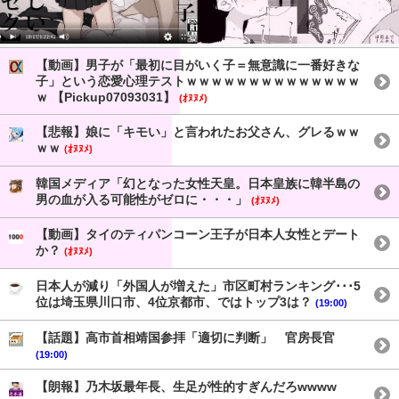
【動画】男子が「最初に目がいく子＝無意識に一番好きな
子」という恋愛心理テストｗｗｗｗｗｗｗｗｗｗｗｗｗｗ
ｗ 【Pickup07093031】
(ｵﾇﾇﾒ)
【悲報】娘に「キモい」と言われたお父さん、グレるｗｗ
ｗｗ
(ｵﾇﾇﾒ)
韓国メディア「幻となった女性天皇。日本皇族に韓半島の
男の血が入る可能性がゼロに・・・」
(ｵﾇﾇﾒ)
【動画】タイのティパンコーン王子が日本人女性とデート
か？
(ｵﾇﾇﾒ)
日本人が減り「外国人が増えた」市区町村ランキング･･･5
位は埼玉県川口市、4位京都市、ではトップ3は？
(19:00)
【話題】高市首相靖国参拝「適切に判断」 官房長官
(19:00)
【朗報】乃木坂最年長、生足が性的すぎんだろwwww