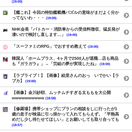
(19:00)
【艦これ】今回の特効艦載機パズルの意味がまだよく分か
ってないわ・・・
(19:00)
NHK会長「パトカー・消防車からの受信料徴収、猛反発が
凄いので検討し直します…」
(19:00)
「スーファミのRPG」でおすすめ教えて
(19:00)
韓国人「ホームプラス、4ヶ月で2500人が退職…店も商品
も『ガラガラ』」→「労組の夢が実現したね」
(19:00)
【ラブライブ！】【画像】絵里さんのおっ いでかい【ラ
ブカ】
(19:00)
【画像】金川紗耶、ムッチムチすぎる太ももを大公開
wwwwwwwwww
(18:58)
【修羅場】携帯ショップにプランの相談をしに行ったが1
歳の息子が検温に引っ掛かって入れてもらえず。「平熱高
めだし少し待たせてほしい」とお願いしても取り合っても
(18:57)