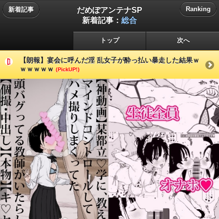
だめぽアンテナSP
Ranking
新着記事
新着記事：
総合
トップ
次へ
【朗報】宴会に呼んだ淫 乱女子が酔っ払い暴走した結果ｗ
ｗｗｗｗｗ
(PickUP!)