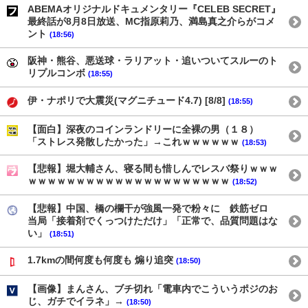
ABEMAオリジナルドキュメンタリー『CELEB SECRET』
最終話が8月8日放送、MC指原莉乃、満島真之介らがコメ
ント
(18:56)
阪神・熊谷、悪送球・ラリアット・追いついてスルーのト
リプルコンボ
(18:55)
伊・ナポリで大震災(マグニチュード4.7) [8/8]
(18:55)
【面白】深夜のコインランドリーに全裸の男（１８）
「ストレス発散したかった」→これｗｗｗｗｗｗ
(18:53)
【悲報】堀大輔さん、寝る間も惜しんでレスバ祭りｗｗｗ
ｗｗｗｗｗｗｗｗｗｗｗｗｗｗｗｗｗｗｗｗｗ
(18:52)
【悲報】中国、橋の欄干が強風一発で粉々に 鉄筋ゼロ
当局「接着剤でくっつけただけ」「正常で、品質問題はな
い」
(18:51)
1.7kmの間何度も何度も 煽り追突
(18:50)
【画像】まんさん、ブチ切れ「電車内でこういうポジのお
じ、ガチでイラネ」→
(18:50)