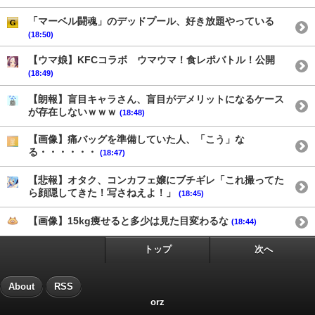
「マーベル闘魂」のデッドプール、好き放題やっている
(18:50)
【ウマ娘】KFCコラボ ウマウマ！食レポバトル！公開
(18:49)
【朗報】盲目キャラさん、盲目がデメリットになるケース
が存在しないｗｗｗ
(18:48)
【画像】痛バッグを準備していた人、「こう」な
る・・・・・・
(18:47)
【悲報】オタク、コンカフェ嬢にブチギレ「これ撮ってた
ら顔隠してきた！写さねえよ！」
(18:45)
【画像】15kg痩せると多少は見た目変わるな
(18:44)
トップ
次へ
About
RSS
orz