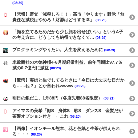
(08:30)
【悲報】野党「減税しろ！！」高市「やります」野党「無
責任な減税はやめろ！財源はどうする💢」
(08:29)
「顔を立てるためだから少し顔を出せばいい」というA子
の考え方に、どうしても納得できなくて…
(08:29)
プログラミングやりたい。人生を変えるために
(08:29)
米穀商社の木徳神糧4-6月期経常利益、前年同期比97.7％
減の0.7億円に減益
(08:29)
【驚愕】実姉と生でしてるときに「今日は大丈夫な日だか
ら……ね？」とか言われwwww
(08:25)
明日の銀だこ、1舟88円（各店先着88名限定）
(08:21)
アイマスの美希「顔S 身体S 歌S ダンスS 金髪だが
茶髪オプション付き」←これ
(08:20)
【画像】イオンモール熊本、花と色紙と生茶が供えられ
る・・・
(08:20)