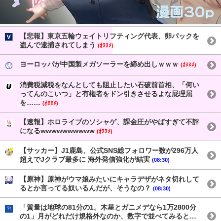
【悲報】東京五輪ウェイトリフティング代表、卵パックを
盗んで逮捕されてしまう
(ｵﾇﾇﾒ)
ヨーロッパが中国製メガソーラーを締め出しｗｗｗ
(ｵﾇﾇﾒ)
消費税減税をなんとしても阻止したい石破前首相、「何い
ってんのこいつ」と有権者をドン引きさせるよな屁理屈
を……
(ｵﾇﾇﾒ)
【速報】ホロライブのソシャゲ、課金圧がやばすぎて不評
になるwwwwwwwwww
(ｵﾇﾇﾒ)
【サッカー】J1鹿島、公式SNS総フォロワー数が296万人
超えでJクラブ最多に 海外発信強化が結実
(08:30)
【原神】原神がウマ娘みたいにキャラデザがネタ切れして
るとか言ってる奴いるんだが、そうなの？
(08:30)
「質量は地球の81分の1。木星とガニメデなら1万2800分
の1」月がどれだけ規格外なのか、数字で並べてみると…