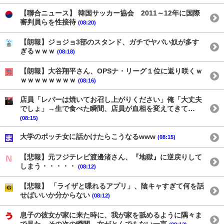
【聯合ニュース】 韓国サッカー協会 2011～12年に国際
審判員らを性接待
(08:20)
【朗報】ジョジョ3部のスタンド、ガチでヤバい奴が多す
ぎるｗｗｗ
(08:18)
【朗報】大谷翔平さん、OPSナ・リーグ１位に返り咲くｗ
ｗｗｗｗｗｗｗｗ
(08:16)
店員「レバーは焼いてお召し上がりください」俺「大丈夫
でしょ」→生で食べた瞬間、店員が血相を変えてきて…
(08:15)
大学のボッチ女に話かけたらこうなるwww
(08:15)
【悲報】元フジテレビ渡邊渚さん、『地獄』に逆戻りして
しまう・・・・・
(08:12)
【悲報】 「ライザと喋れるアプリ」、陰キャすぎて何を話
せばいいか分からない
(08:12)
息子の彼女が家に来た時に、我が家を舐めるように隅々ま
で見た。その次の瞬間、女がとんでもない一言