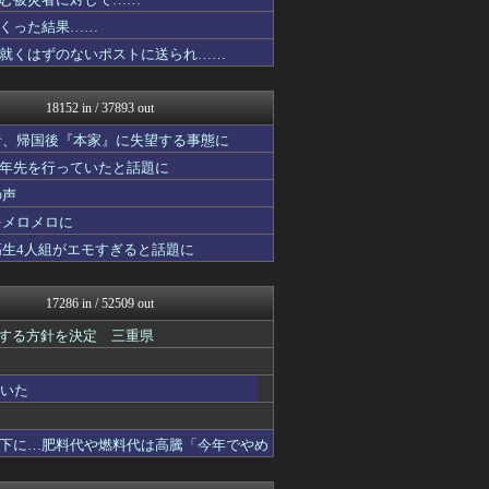
おうち速報
怒り新党～仕返し・復讐・修...
くった結果……
鬼女はみた -修羅場・恋愛...
就くはずのないポストに送られ……
【サッカー まとめ】サカラ...
わんこーる速報！
子育てちゃんねる
18152 in / 37893 out
まとめたニュース
不思議.net - 5ch...
者、帰国後『本家』に失望する事態に
筋肉速報
十年先を行っていたと話題に
いたしん！
の声
浮気ちゃんねる
なんJ PRIDE
をメロメロに
気団談
高生4人組がエモすぎると話題に
はろわるど
気団まとめ-噫無情-｜嫁・...
アルファルファモザイク＠ネ...
17286 in / 52509 out
オーバージョイド！
ぴこ速(〃'∇'〃)？
表する方針を決定 三重県
あらまめ2ch
ハロン棒ch
ていた
ああ言えばForYou
原神速報 | GENSHI...
PlaySphere | ...
下に…肥料代や燃料代は高騰「今年でやめ
ファイターズ王国＠日ハムま...
パチンコ・パチスロ.com