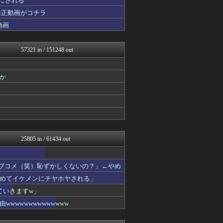
 にされる
乃木坂46まとめ 乃木りん...
修正動画がコチラ
GUNDAM.LOG｜ガン...
動画
やみ速@なんJ西武まとめ
なんJ PRIDE
痛いニュース(ﾉ∀`)
57321 in / 151248 out
ウマ娘まとめ速報うまろぐ
投資ちゃんねる
アルファルファモザイク＠ネ...
か
アナきゃぷ速報
ほんわかMkⅡ
日刊やきう速報
VTuberNews
モナニュース
すまいる(^-^)ぶろぐ
みそパンNEWS
25805 in / 61434 out
修羅の華-家庭・生活まとめ
MLB NEWS@まとめ
常識的に考えた
ラブコメ（笑）恥ずかしくないの？」←やめ
韓国ニュース反応まとめ
ニチカン！
めてイケメンにチヤホヤされる」
ファ板速報
ていきますw」
坂道情報通～乃木坂46まと...
wwwwwwwwwwww
ガジェット2ch
怒り新党～仕返し・復讐・修...
素敵な鬼女様