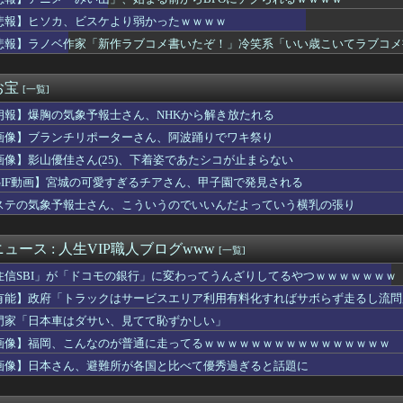
神谷氏「食料品の減税は愚策」←じゃあ他にどんな経済対策があるん...
メン屋でにんにくを注文した人、真っ青なにんにくを出される
悲報】ヒソカ、ビスケより弱かったｗｗｗｗ
ドル、腋スジが大変なことになってるwwww
悲報】ラノベ作家「新作ラブコメ書いたぞ！」冷笑系「いい歳こいてラブコメ
56キロ←こういう投手ってプロで育成難しいよな
志さん、大勢の若いファンに囲まれてご満悦・・・
、ヒルナンデス見せたデカケツがそそる
お宝
[一覧]
】支援学級に名前は必要なのか？
朗報】爆胸の気象予報士さん、NHKから解き放たれる
男、若い彼女のために私服デビューｗｗｗ嫁にバレるフラグが止まら...
武装軍艦4隻が日本一周『いつでも国家沈没させられるぞ』
画像】ブランチリポーターさん、阿波踊りでワキ祭り
コメントの多さに苛立つ左派、これは不正工作に違いない！と確信し...
画像】影山優佳さん(25)、下着姿であたシコが止まらない
カー協会、ワールドカップ予選などで外国人審判への性的接待疑惑が...
ィワンに地方のパートナーポケモンたちが大集合！新作フレーバーや...
GIF動画】宮城の可愛すぎるチアさん、甲子園で発見される
の中から「真ん中の日焼け」を選ぶやつはロリwwwwww
ステの気象予報士さん、こういうのでいいんだよっていう横乳の張り
選組、党名を「いのちの党」へ変更表明 → ﾈｯﾄ「ギャグセンス...
の病院で手術中に熊本地震が発生、大揺れの中でも患者を守った医師...
産党の街宣車、ほんと碌でもないな
ュース : 人生VIP職人ブログwww
[一覧]
機に『水銀』を持ち込めない理由がこれ【→】
住信SBI」が「ドコモの銀行」に変わってうんざりしてるやつｗｗｗｗｗｗｗ
4のラスダンは航空優勢は取るの？取らないの？
リナ』より『ムジュラの仮面』の方が面白いよな
有能】政府「トラックはサービスエリア利用有料化すればサボらず走るし流問
ルにしか見えないセクシー女優さんが話題になるｗｗｗｗｗｗ
門家「日本車はダサい、見てて恥ずかしい」
みい山」、始まる前からBPOにチクられるｗｗｗｗ
画像】福岡、こんなのが普通に走ってるｗｗｗｗｗｗｗｗｗｗｗｗｗｗｗｗ
弱男のホテルへの誘い方が丁寧すぎて引いちゃった（笑）」⇒ｗ
ラ「めっちゃ弱いです。マダンテしか能ないです。竜かもしれません...
画像】日本さん、避難所が各国と比べて優秀過ぎると話題に
さんについて知ってること
に酔って歌って踊った上に故人の鼻に豆を詰めてしまった。それで妻...