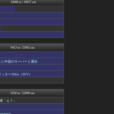
watch＠２ちゃんねる
10086 in / 19057 out
いたしん！
mutyunのゲーム+αブ...
馬鳥速報
GUNDAM.LOG｜ガン...
なんJ PRIDE
汎用型自作PCまとめ
うまぴょいチャンネル -ウ...
ウマ娘まとめ速報うまろぐ
常識的に考えた
9413 in / 25992 out
とに中国のサーバーと通信
ッター36km（SUV）
9350 in / 22999 out
軍「え？」
wwww