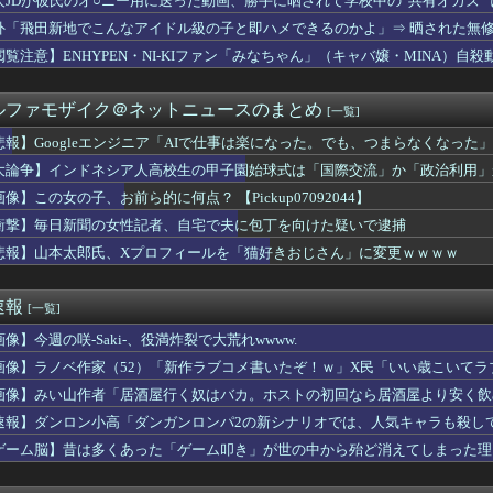
人JDが彼氏のオ○ニー用に送った動画、勝手に晒されて学校中の”共有オカズ”
ついに大変なことが発覚する・・・
外「飛田新地でこんなアイドル級の子と即ハメできるのかよ」⇒ 晒された無
謝罪…人気カード付録で2026年9月号が全国的に入手困難に
西武0.92 vsその他7.41
閲覧注意】ENHYPEN・NI-KIファン「みなちゃん」（キャバ嬢・MINA）自殺
モン、ひろゆきの嫁にブチギレｗｗｗｗｗ
用”を巡りアンケート設問 「差別にはあたらない」として公表する...
ルファモザイク＠ネットニュースのまとめ
[一覧]
じゃなんか小さくてかわいい奴が流行ってるらしいな？
ワイニートのジッジ（金持ち）」にやたら会いに来る理由ｗｗｗｗｗ
悲報】Googleエンジニア「AIで仕事は楽になった。でも、つまらなくなった」
eエンジニア「AIで仕事は楽になった。でも、つまらなくなった...
大論争】インドネシア人高校生の甲子園始球式は「国際交流」か「政治利用」
 セクシーノースリーブ！！
、HP、NEC、ASUSなどのノートパソコンがセール中！
像】この女の子、お前ら的に何点？ 【Pickup07092044】
山田のユニフォームが話題沸騰！称賛続々 「涼しそう」「熱中症対...
衝撃】毎日新聞の女性記者、自宅で夫に包丁を向けた疑いで逮捕
ogle Play「選抜！推しナイン発表会」出演者発表！『...
悲報】山本太郎氏、Xプロフィールを「猫好きおじさん」に変更ｗｗｗｗ
党・寺本けんた「災害募金に関するデマを流す人は被災地への支援を...
精神科に通院中で生活保護を受けてます。妻に酷いことばかりしたの...
熊本県警がXで注意喚起 「泥酔者」通報頻発、これは地震被害の影...
速報
[一覧]
別して実家に戻った私に弟嫁が「男の子だったらあげますよ☆」と妊...
.233 OPS.685 12年契約 残り8年
像】今週の咲-Saki-、役満炸裂で大荒れwwww.
宮古島沖で世界2例目・日本初記録の「コモレビアゴアマダイ」発見
画像】ラノベ作家（52）「新作ラブコメ書いたぞ！ｗ」X民「いい歳こいて
の最下位等級の橋がヤバすぎる…上はバス、下は散歩道」→「地方自...
れｗと話題に
「日本のガソリンスタンド、ここまでやるのか…」
画像】みい山作者「居酒屋行く奴はバカ。ホストの初回なら居酒屋より安く飲
サロン教えてくれよ
速報】ダンロン小高「ダンガンロンパ2の新シナリオでは、人気キャラも殺し
、本日の｢タダイマ！｣に生出演！！！【乃木坂46】
ゲーム脳】昔は多くあった「ゲーム叩き」が世の中から殆ど消えてしまった理由ww
n、汗が飛び散る灼熱の「マンガ毎週末セール（50%還元）」を...
ない居酒屋で友人がトイレに籠もってしまった。他の客が我慢の限界...
ーターホールでは遊ばせないでください」私「うちの子じゃないんで...