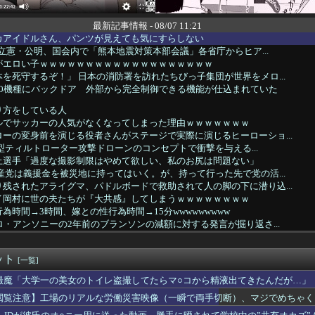
最新記事情報 - 08/07 11:21
カアイドルさん、パンツが見えても気にすらしない
道・立憲・公明、国会内で「熊本地震対策本部会議」各省庁からヒア...
がエロい子ｗｗｗｗｗｗｗｗｗｗｗｗｗｗｗｗｗｗｗ
を死守するぞ！」 日本の消防署を訪れたちびっ子集団が世界をメロ...
20機種にバックドア 外部から完全制御できる機能が仕込まれていた
り方をしている人
ルでサッカーの人気がなくなってしまった理由ｗｗｗｗｗｗｗ
ーの変身前を演じる役者さんがステージで実際に演じるヒーローショ...
自律型ティルトローター攻撃ドローンのコンセプトで衝撃を与える...
上選手「過度な撮影制限はやめて欲しい、私のお尻は問題ない」
産党は義援金を被災地に持ってはいく。が、持って行った先で党の活...
残されたアライグマ、パドルボードで救助されて人の脚の下に潜り込...
イ岡村に世の夫たちが『大共感』してしまうｗｗｗｗｗｗｗｗ
為時間→3時間、嫁との性行為時間→15分wwwwwwwww
ロ・アンソニーの2年前のブランソンの減額に対する発言が掘り返さ...
療費未払いが多すぎたので病院が外人の治療を断るようになってしま...
ャグラーってここまでやらないと勝てないんだよな
ット
電動バイクが発火炎上
[一覧]
信者「介護士やってる男って結構ブッサイクじゃね」
撮魔「大学一の美女のトイレ盗撮してたらマ○コから精液出てきたんだが…」
ち女子バレーボール選手さん、マジで脱いでしまうｗｗｗｗｗｗｗ
閲覧注意】工場のリアルな労働災害映像（一瞬で両手切断）、マジでめちゃく
女「これが私の今月の家計簿です。これのどこが“いい思い”してる...
ジャンプのグッズ(43億円分)を注文し全てキャンセルした女逮捕...