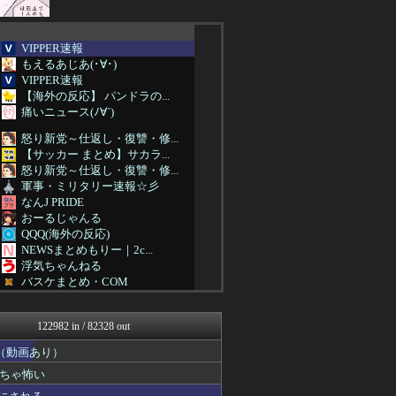
VIPPER速報
もえるあじあ(･∀･)
VIPPER速報
【海外の反応】 パンドラの...
痛いニュース(ﾉ∀`)
怒り新党～仕返し・復讐・修...
【サッカー まとめ】サカラ...
怒り新党～仕返し・復讐・修...
軍事・ミリタリー速報☆彡
なんJ PRIDE
おーるじゃんる
QQQ(海外の反応)
NEWSまとめもりー｜2c...
浮気ちゃんねる
バスケまとめ・COM
おーるじゃんる
スロ板-RUSH
122982 in / 82328 out
サイ速
わんこーる速報！
（動画あり）
女子アナお宝画像速報－5c...
ちゃ怖い
不思議.net - 5ch...
カンダタ速報