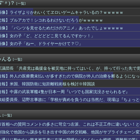
∇'〃)？
[一覧]
意味分かるならプラス
ュアルアウトドアブランド「MADDEN（メデン）」のポップアッ...
画像】ライザよりかわいくてヱロいゲームキャラいるの？ｗｗｗｗｗ
026 AUTUMN WINTER PRE ORDER」...
悲報】ブルアカで！シコれるわけないだろうがｗｗｗｗｗ
ブラッドショーファンに贈る、Desigualのニュースペーパ...
roductsとFOOT INDUSTRYによる別...
画像】「パンツを見せるためだけのアニメ」あったでしょｗｗｗｗｗ
2026年秋コレクションを発表 8月26日より新作アイテムを...
画像】女の子「ど、どどどどこ見てるんですかッ！」
記念 乃木坂46 金川紗耶氏を26AW LOOKモデルに...
画像】女の子「ねー、ドライヤーかけて？♡」
KとReebokが初のコラボレーション！名作「CLUB C...
ラマのレ●プシーン、リアルすぎて今見ると完全にアウト
産業、「プチプチ株式会社」に社名変更 創業58年で [8/...
ゃんる
[一覧]
バー＆OGがラヴィット出演へ！！！
を切り出されている。俺がネトゲしすぎて全くかまわなかったのが原...
区議団長 「共産党は義援金を被災地に持ってはいく。が、持って行った先で党
婚記念日に行為拒否された理由がコレwwww旦那の「アル中」生活...
ありません」
速報】外人の医療費未払いが多すぎたので病院が外人の治療を断るようになっ
室外機、限界突破ｗｗｗｗｗｗｗ （※画像あり）
場「店内放送でお探しものがありましたらお気軽に近くの従業員へお...
速報】米国、韓国防衛に短距離戦術核を検討※韓国談
どもの騒がしさ
速報】中露の武装軍艦4隻が日本一周『いつでも国家沈没させられるぞ』
、秋田県に2兆円の投資ｗｗｗｗｗｗｗｗｗ
教組委員長、辺野古事故に「学校が責めを負うのは当然だ、現場は『ちょっと
苗、殺されることに怯え始める
る」
グ竹山、目の前で嫁を寝取られてて草wwwww
爆を二度と使わせてはならない」→「もちろん中国の核も非難する？...
.
[一覧]
美女のトイレ盗撮してたらマ○コから精液出てきたんだが…」（動画...
韓国防衛に短距離戦術核を検討※韓国談
市首相への賛同コメントの多さに苛立つ左派、これは不正工作に違いない！と
注意の仕方
制強化で他国から譲歩を引き出す中国の外交戦略、他国がサプライチェーン変
当屋さん「申し訳ないが消費税1%になったらその分商品代を値上げ...
い通りに動かない熊本被災者に左派が我慢ならなくなった模様、避難所で苦し