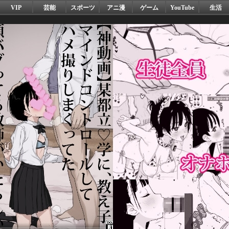
VIP
芸能
スポーツ
アニ漫
ゲーム
YouTube
生活