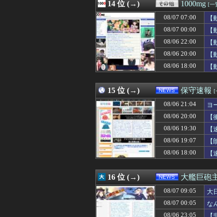
08/07 10:03
14 位 (→)
【動画】ショー
1000mg
[一
08/07 10:03
瀬戸環奈さん、
08/07 07:00
【
08/07 10:02
カプコン「『モ
08/07 10:02
08/07 00:00
FF14未プレイ
【
08/07 10:02
【GジェネE】S
08/06 22:00
【
08/07 10:01
【悲報】桑田真
08/06 20:00
【
08/07 10:01
オタク「パソコ
08/07 10:01
【ウマ娘】セイ
08/06 18:00
【
08/07 10:01
【雑談】ウマスレ
08/07 10:00
【脳科学】仮名と
15 位 (→)
保守速報
08/06 21:04
ヨ
08/06 20:00
【
08/06 19:30
【
08/06 19:07
【
08/06 18:00
【
16 位 (→)
大艦巨砲
08/07 09:05
大
08/07 00:05
な
08/06 23:05
【