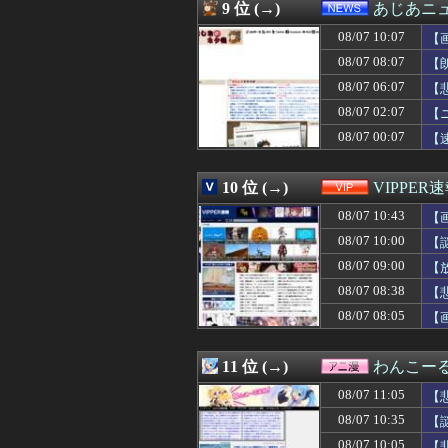
08/07 10:30
【MLB】村上宗
9 位 (→)
あじあニ
08/07 10:29
巨人・高梨雄平
08/07 10:07
08/07 10:29
韓国サッカー協会 
【
08/07 10:29
私「私と結婚して
08/07 08:07
【
08/07 10:29
【朗報】キング
08/07 06:07
【
08/07 10:29
岸田文雄元首相､
08/07 10:28
【画像】今井春
08/07 02:07
【
08/07 10:26
海外「日本で買
08/07 00:07
【
08/07 10:25
【驚愕】風俗で3
08/07 10:25
CV石川由依、良
08/07 10:23
【衝撃】「売れる
10 位 (→)
VIPPER
08/07 10:22
米沢りかのエッ
08/07 10:43
【
08/07 10:20
DeNA・松尾汐恩、
08/07 10:20
フランス人「欲張
08/07 10:00
【
08/07 10:20
【画像】この女の子
08/07 09:00
【
08/07 10:20
ナポリタンスパ
08/07 10:19
08/07 08:38
【画像】メキシ
【
08/07 10:18
私の誕生日に旦
08/07 08:05
【
08/07 10:18
【衝撃】保護者「
08/07 10:16
総資産7億円投
08/07 10:16
【国防】被爆者団
11 位 (→)
わんこー
08/07 10:15
母が「学費を親が
08/07 11:05
【
08/07 10:15
街の弁当屋さん
08/07 10:15
日本の大手企業の
08/07 10:35
【
08/07 10:15
ワイ人事、意識
08/07 10:05
【