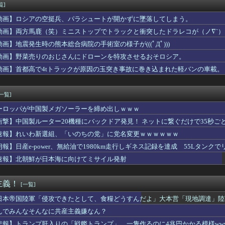
トスリーパー堀さん、対面で高須幹弥にキレるｗｗｗｗｗｗｗｗｗ
覧]
台湾のファンに神対応
動画】ロシアの空挺兵、パラシュートが開かずに墜落してしまう。
ンハンワイルズ』販売は“改善傾向”―中長期でワールド超え目指す」
の人が始めようか迷ってる呟きをすると床下や茂みからヒカセンたち...
動画】両方馬鹿（笑）ミニストップでトラックと衝突したドラレコが（ノ∇`）
Dガンダム外伝まつり開幕！ガチャは来週かな？
動画】地震発生時の熊本総合病院の手術室の様子が(((ﾟДﾟ)))
澄「今の野球は長打、速いボールばっか」
動画】野菜売りのおじさんにドローンを特攻させるおそロシア。
ン自作できます」DQN「自分で車やバイクいじれます」
ちゃんとアイちゃんの作接皆カプ
動画】首都高で4tトラックが原因の玉突き事故に巻き込まれた軽バンの車載。
で語るインターネット老人会ｗｗｗ この話題についていけないって...
漢字の書字障害に関わる脳内ネットワークが異なることを解明 横浜...
[一覧]
ーロッパが中国製メガソーラーを締め出しｗｗｗ
衝撃】中国製ルーター20機種にバックドア発見！ ネットに繋ぐだけで35秒ご
速報】れいわ新選組、「いのちの党」に党名変更ｗｗｗｗｗｗ
朗報】日産e-power、無給油で1980km走行しギネス記録を達成 55Lタンクでリ
速報】北朝鮮が日本海に向けてミサイル発射
主義！
[一覧]
日本帝国陸軍「侵攻できたとして、食糧どうすんだよ」大本営「現地調達」陸
んでみんなそんなに共産主義嫌なん？
悲報】トランプ肝入りの「戦艦トランプ」、一隻作るのに4兆円かかる模様www