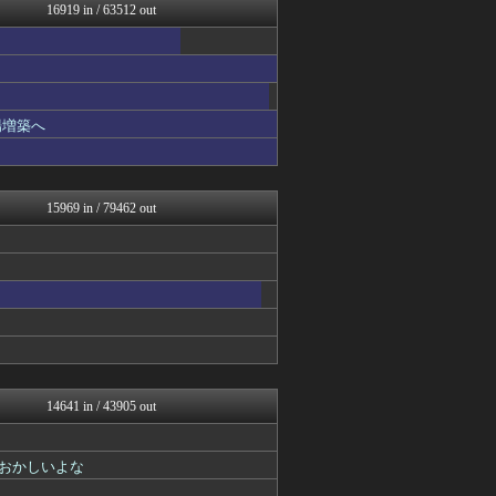
Red4 海外の反応まとめ
16919 in / 63512 out
なんJ（まとめては）いかん...
もえるあじあ(･∀･)
修羅場ハザード -復讐・D...
漫画まとめ速報
日本第一！ニュース録
アナ速‐女子アナ画像速報
場増築へ
まるっと翻訳
バズッター速報
ゲーム魔人
デジタルニューススレッド
15969 in / 79462 out
ねこのあまやどり
ベイスターズNEWS
NO FOOTY NO L...
アルファルファモザイク＠ネ...
なんじぇいスタジアム＠なん...
じわ速 芸能ニュースまとめ
怒り新党～仕返し・復讐・修...
NEWSぽけまとめーる
なんJ PRIDE
モナニュース
14641 in / 43905 out
鬼女の宅配便 - 修羅場・...
かせまと！
海外さんいらっしゃい 海外...
おかしいよな
まとめCUP