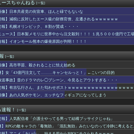
隆とルイス・アラエスの指標が完全に真逆 → 「予想通りの結果」...
ュースちゃんねる
[一覧]
、お泊まり不倫愛
2011～12年に外国人審判員・監督官ら10数人を性接待（W...
画像】日本共産党の街宣車、ほんと碌でもないな
幸せ？」旦那「お前もそう思うだろ？」→その返事が忘れられず、後...
朗報】減税に反対したエース級の財務官僚、左遷されるｗｗｗｗｗｗ
ダムの河了貂、覚醒する
悲報】札幌オリンピック、８割が賛成・・・・
円安を阻止するために日米の通貨当局が実施した為替介入は｢一時し...
花キャスターの巨乳とクビレが凄すぎる
ニュース】日本製メモリに世界中から注文殺到！！！ １兆５０００億円で工
ったもので自分の国に戻ってからも使い続けてるものってある？」
速報】イオンモール熊本の爆発原因が判明！！！！
Pにハマりすぎた結果ｗｗｗｗｗｗｗｗｗｗwwww
キャラ多過ぎ問題ｗｗ
アニメタイトルの凄い法則」に気付いたｗｗｗｗこの法則は…凄すぎ...
速報
[一覧]
セイ漫画で知ってあこがれてたの
画像】高市早苗、殺されることに怯え始める
盗塁阻止率 .217で、12球団13人中12位（8月5日現...
りすぎだ」中村敬斗、ランス残留の可能性を会長が示唆！移籍金が交...
謎】女「43億円注文して………キャンセルっと！」←こいつの目的
、お前ら的に何点？ 【Pickup07092044】
放送事故】昔のドラマのレ◯プシーン、今見るとアウトすぎる・・・
ゲッティ、野菜サラダ←ここに１品加えて最強しろ
コのアニオタ、爆乳ｗｗｗ
悲報】有吉弘行さん、また匂わせポストｗｗｗｗｗｗｗｗｗｗｗｗｗｗｗｗｗ
那飲みに行く
画像】あの人気ポケモン、エッチなフィギュアになってしまう
修学旅行は無料化するべき。体験格差を放置するのか」←これｗｗｗ...
資家・桐谷さん大腸がんに「もっとお金使って遊べばよかった」
体「非核三原則見直し論は許すわけにいかない」 ネット「議論すら...
る速報！
[一覧]
払うのはおかしい」と言い出した。その理由を聞いて思わず耳を疑っ...
悲報】人気配信者「介護士やってる男って結構ブッサイクじゃね」
「消費税が下がっても値下げしません」
夏のボーナス平均額に世界が騒然！←「一部のエリートの話でしょ？...
謎】RPGの敵キャラの「毒無効」「混乱無効」みたいなのって冷静に考えると
高い系女子落として顔採用しまくったらこうなるwww
悲報】アニメ「みい山」、始まる前からBPOにチクられるｗｗｗｗ