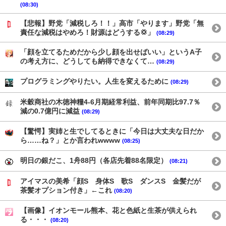
(08:30)
【悲報】野党「減税しろ！！」高市「やります」野党「無
責任な減税はやめろ！財源はどうする💢」
(08:29)
「顔を立てるためだから少し顔を出せばいい」というA子
の考え方に、どうしても納得できなくて…
(08:29)
プログラミングやりたい。人生を変えるために
(08:29)
米穀商社の木徳神糧4-6月期経常利益、前年同期比97.7％
減の0.7億円に減益
(08:29)
【驚愕】実姉と生でしてるときに「今日は大丈夫な日だか
ら……ね？」とか言われwwww
(08:25)
明日の銀だこ、1舟88円（各店先着88名限定）
(08:21)
アイマスの美希「顔S 身体S 歌S ダンスS 金髪だが
茶髪オプション付き」←これ
(08:20)
【画像】イオンモール熊本、花と色紙と生茶が供えられ
る・・・
(08:20)