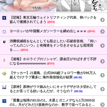
【悲報】東京五輪ウェイトリフティング代表、卵パックを
盗んで逮捕されてしまう
(ｵﾇﾇﾒ)
ヨーロッパが中国製メガソーラーを締め出しｗｗｗ
(ｵﾇﾇﾒ)
消費税減税をなんとしても阻止したい石破前首相、「何い
ってんのこいつ」と有権者をドン引きさせるよな屁理屈
を……
(ｵﾇﾇﾒ)
【速報】ホロライブのソシャゲ、課金圧がやばすぎて不評
になるwwwwwwwwww
(ｵﾇﾇﾒ)
【サッカー】J1鹿島、公式SNS総フォロワー数が296万人
超えでJクラブ最多に 海外発信強化が結実
(08:30)
【原神】原神がウマ娘みたいにキャラデザがネタ切れして
るとか言ってる奴いるんだが、そうなの？
(08:30)
「質量は地球の81分の1。木星とガニメデなら1万2800分
の1」月がどれだけ規格外なのか、数字で並べてみると…