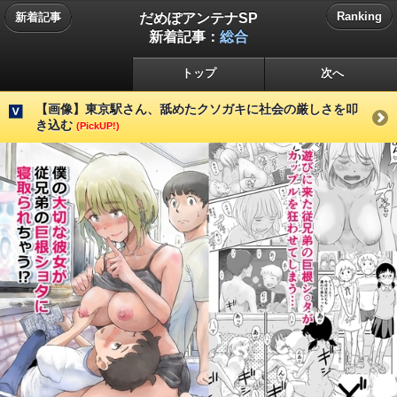
だめぽアンテナSP
Ranking
新着記事
新着記事：
総合
トップ
次へ
【画像】東京駅さん、舐めたクソガキに社会の厳しさを叩
き込む
(PickUP!)