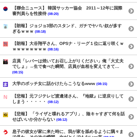
【聯合ニュース】 韓国サッカー協会 2011～12年に国際
審判員らを性接待
(08:20)
【朗報】ジョジョ3部のスタンド、ガチでヤバい奴が多す
ぎるｗｗｗ
(08:18)
【朗報】大谷翔平さん、OPSナ・リーグ１位に返り咲くｗ
ｗｗｗｗｗｗｗｗ
(08:16)
店員「レバーは焼いてお召し上がりください」俺「大丈夫
でしょ」→生で食べた瞬間、店員が血相を変えてきて…
(08:15)
大学のボッチ女に話かけたらこうなるwww
(08:15)
【悲報】元フジテレビ渡邊渚さん、『地獄』に逆戻りして
しまう・・・・・
(08:12)
【悲報】 「ライザと喋れるアプリ」、陰キャすぎて何を話
せばいいか分からない
(08:12)
息子の彼女が家に来た時に、我が家を舐めるように隅々ま
で見た。その次の瞬間、女がとんでもない一言