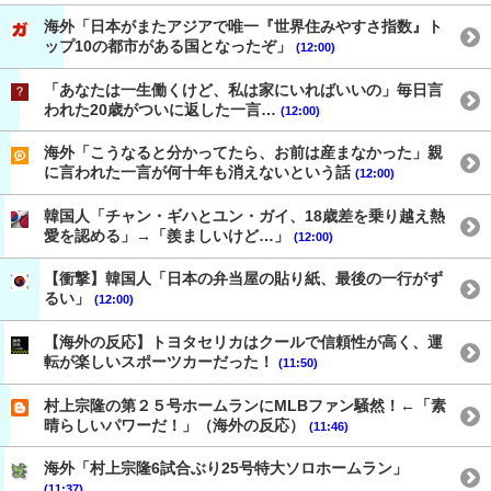
海外「日本がまたアジアで唯一『世界住みやすさ指数』ト
ップ10の都市がある国となったぞ」
(12:00)
「あなたは一生働くけど、私は家にいればいいの」毎日言
われた20歳がついに返した一言…
(12:00)
海外「こうなると分かってたら、お前は産まなかった」親
に言われた一言が何十年も消えないという話
(12:00)
韓国人「チャン・ギハとユン・ガイ、18歳差を乗り越え熱
愛を認める」→「羨ましいけど…」
(12:00)
【衝撃】韓国人「日本の弁当屋の貼り紙、最後の一行がず
るい」
(12:00)
【海外の反応】トヨタセリカはクールで信頼性が高く、運
転が楽しいスポーツカーだった！
(11:50)
村上宗隆の第２５号ホームランにMLBファン騒然！←「素
晴らしいパワーだ！」（海外の反応）
(11:46)
海外「村上宗隆6試合ぶり25号特大ソロホームラン」
(11:37)