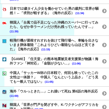
日本で12歳タイ人少女を働かせていた男の裁判に世界が騒
然！←「求刑が軽すぎる」（海外の反応）
(11:34)
韓国人「台風で品不足になった沖縄のスーパーに行ってみ
たら、なぜか辛ラーメンだけ売れ残っていたんです…」
(11:30)
軽飛行機が屋根すれすれを抜けて飛行場へ、車輪を出さな
いまま胴体着陸「これよりひどい着陸なら山ほど見てき
た」【海外の反応】
(11:15)
【GAME】「任天堂」の熊本地震被災者支援策が物議！海
外ファン「神対応」「金額が少ない…」
(11:06)
中国人「サッカーW杯の日本戦で、何回も映っていたこの
女性は一体誰？」 中国人「なんという上品さ」「どう見
ても一般人ではない」
(11:05)
海外「ウルっときた…」これ描いて死ね 第6話の海外反応
(11:00)
韓国人「世界が門戸を閉ざす中、K-ワクチンがアフリカを