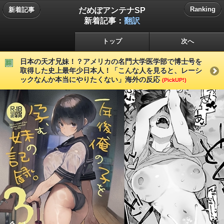
だめぽアンテナSP
Ranking
新着記事
新着記事：
翻訳
トップ
次へ
日本の天才兄妹！？アメリカの名門大学医学部で博士号を
取得した史上最年少日本人！「こんな人を見ると、レーシ
ックなんか本当にやりたくない」海外の反応
(PickUP!)