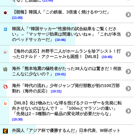
守る」と話題に
(11:00)
【朗報】韓国人「この鉄板、3倍速く焼けるやつだ」
(11:00)
韓国人「“韓国サッカー”性接待の試合結果をご覧くださ
い」→「マッサージ効果は間違いないねｗ」「これが本当
のベッドサッカーだ」
(10:46)
【海外の反応】外野手二人がホームランを珍アシスト！打
ったロナルド・アクーニャJrも困惑！【MLB】
(10:45)
海外「熊本地震の犠牲者がたった38人なのは驚きだ！何故
こんなに少ないの？」
(10:41)
海外「時代の流れ」少年ジャンプ発行部数が初の100万部
割れ（海外の反応）
(10:31)
【MLB】化け物みたいな球を投げるクローザーを先発に転
向させないのはなんで？ → 「100mとマラソンの違い」
「先発は2－3種類の一級品の変化球が必要だからな」
(10:30)
外国人「アジア杯で優勝するんだ」日本代表、W杯ポット