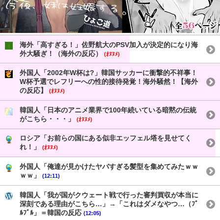
海外「高すぎる！」佐野航大のPSV加入が決定的になり海
外大騒ぎ！（海外の反応）
(ｵﾇﾇﾒ)
外国人「2002年W杯は?」韓国サッカーに衝撃的不祥事！
W杯予選でレフリーへの性的接待発覚！海外騒然！【海外
の反応】
(ｵﾇﾇﾒ)
韓国人「日本のアニメ業界で100年続いている暗黙の伝統
がこちら・・・」
(ｵﾇﾇﾒ)
ロシア「お前らの国にある似非エッフェル塔を見せてく
れ！」
(ｵﾇﾇﾒ)
外国人「俺達が見かけたヤバすぎる髪型を集めてみたｗｗ
ｗｗ」
(12:11)
韓国人「我が国がクウェート戦で行った審判買収が本当に
深刻である理由がこちら…」→「これはダメなやつ…（ﾌﾞ
ﾙﾌﾞﾙ」＝韓国の反応
(12:05)