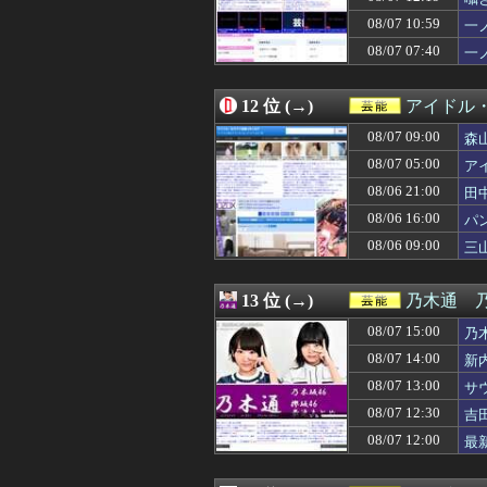
08/06 21:19
【画像】突然脱
08/07 10:59
08/06 21:10
【日向坂46】ま
一
08/06 21:05
【衝撃】ワイ、
08/07 07:40
一
08/06 21:00
田中みな実、背
08/06 20:41
責任を取らないから
08/06 20:41
【日向坂46】これ
12 位 (→)
アイドル
08/06 20:24
【櫻坂46】一部B
08/07 09:00
森
08/06 20:05
ビジュアル系四天王「S
08/06 20:02
【海外】BABYM
08/07 05:00
ア
08/06 20:00
井上清華アナ 「
08/06 21:00
田
08/06 19:45
【画像】東雲うみ、
08/06 16:00
08/06 19:10
【画像】一度は消え
パ
08/06 19:07
「BABYMETAL×B
08/06 09:00
三
08/06 18:50
【驚愕】中居正広
08/06 18:30
【画像】最近のグ
08/06 18:11
【櫻坂46】Budd
13 位 (→)
乃木通 乃
08/06 18:10
【驚愕】雪下ろ
08/07 15:00
乃
08/06 18:05
【愕然】マッチ
08/06 18:00
ギタリスト高中正
08/07 14:00
新
08/06 17:50
【画像】愛子様
08/07 13:00
サ
08/06 17:32
【櫻坂46】サク
08/07 12:30
吉
08/06 17:30
【悲報】スシロー、
08/06 17:10
【画像】あき竹城
08/07 12:00
最
08/06 17:00
堤礼実アナ 「朗
08/06 16:53
【日向坂46】