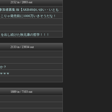
アナきゃぷ速報
2152 in / 2893 out
mashlife通信
参加者募集 🍱【AKB48ゆいゆい・いとも
坂道情報通～乃木坂46まと...
もきゅ速(*´ω`*)人(...
━!! こりゃ発売前に1000万いきそうだな！
坂道情報通～乃木坂46まと...
じわ速 芸能ニュースまとめ
今日速2ch
mashlife通信
ットを出し続けた秋元康の哲学！！！
まとめ芸能＠美女画像まとめ...
もきゅ速(*´ω`*)人(...
AKB48タイムズ（AKB...
2133 in / 23934 out
じわ速 芸能ニュースまとめ
mashlife通信
アナきゃぷ速報
アナきゃぷ速報
ーか？
日向坂46まとめもり～
もきゅ速(*´ω`*)人(...
ｗｗｗ
じわ速 芸能ニュースまとめ
℃-ute派なんday
mashlife通信
櫻坂46まとめもり～
1889 in / 7103 out
V系まとめ速報
日向坂46まとめもり～
お～い！お宝
もきゅ速(*´ω`*)人(...