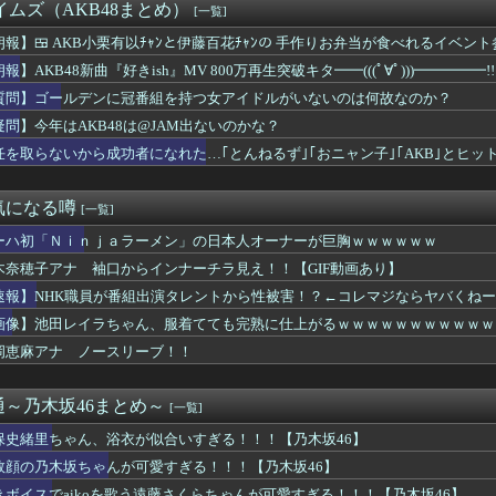
脇チラ見え！！
タイムズ（AKB48まとめ）
[一覧]
４）「私は陰キャ。人と話したくないので家に引きこもってPCでア...
要欄が凄すぎるｗｗｗ 【乃木坂46】
朗報】🍱 AKB小栗有以ﾁｬﾝと伊藤百花ﾁｬﾝの 手作りお弁当が食べれるイベント
乗員、ドスケベDVDで限界露出してしまうwwwww小山玲奈、...
・41日後に放送する"とある番組"】
報】AKB48新曲『好きish』MV 800万再生突破キタ━━(((ﾟ∀ﾟ)))━━━━
りのプロアイドル田村真佑ちゃん！！！【乃木坂46】
KB48 68thシングル】
質問】ゴールデンに冠番組を持つ女アイドルがいないのは何故なのか？
プお○ぱいを下から眺めるとｗｗｗ
や飛行機の乗り方がわからない奴 ← こいつｗｗｗｗｗｗｗｗｗｗ
疑問】今年はAKB48は@JAM出ないのかな？
さん、アドリブで相手役俳優の手を取りお胸に押し当てる（画像あり...
任を取らないから成功者になれた…｢とんねるず｣｢おニャン子｣｢AKB｣とヒ
ー女優・三浦恵理子、全裸ナマ乳がHすぎる
リカハーフ美女、水着グラビアが大迫力すぎるwwwwww美澄衿依...
KB48は@JAM出ないのかな？
気になる噂
[一覧]
エッチなメスうさぎいたら？
ーハ初「Ｎｉｎｊａラーメン」の日本人オーナーが巨胸ｗｗｗｗｗｗ
うか（元・小倉優香）が水着グラビア復帰ｗｗｗｗｗ
ノースリニットの巨乳、横乳、脇！！【GIF動画あり】
木奈穂子アナ 袖口からインナーチラ見え！！【GIF動画あり】
ノースリーブ！！
速報】NHK職員が番組出演タレントから性被害！？←コレマジならヤバくね
塚瑶季×乃木坂46井上和、まさかの裏話・・・
神ボディをご覧くださいwwwww小倉ゆうか、「FRIDAY」...
画像】池田レイラちゃん、服着てても完熟に仕上がるｗｗｗｗｗｗｗｗｗｗｗ
女がお○ぱい強調しすぎなんだけどｗｗｗ
岡恵麻アナ ノースリーブ！！
「けんぱなぱっぱぱん！」 ← けん玉やる気無さすぎて草ｗｗｗｗ...
イラちゃん、服着てても完熟に仕上がるｗｗｗｗｗｗｗｗｗｗｗｗｗｗ
ひかる推し、これには大歓喜
～乃木坂46まとめ～
[一覧]
ってソロじゃなくてバンドのボーカルならよかったよね」
保史緒里ちゃん、浴衣が似合いすぎる！！！【乃木坂46】
の腕、まさか・・・【石塚瑶季 SHOWROOM】
チリポーターさん、阿波踊りでワキ祭り
敗顔の乃木坂ちゃんが可愛すぎる！！！【乃木坂46】
女優の椛島光(浅倉唯)、2nd写真集の発売決定！！！「仮面ライ...
きボイスでaikoを歌う遠藤さくらちゃんが可愛すぎる！！！【乃木坂46】