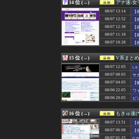
08/06 16:50
14 位 (→)
【画像】元AKBこ
アナ速‐
08/06 16:45
【画像】超清楚系
08/07 13:14
【
08/06 16:05
地下アイドルヲ
08/06 16:00
08/07 12:52
パンティ線透けま
【
08/06 15:53
【衝撃】AKB4
08/07 12:38
【
08/06 15:32
【櫻坂46】映像
08/07 11:18
【
08/06 15:27
岡村ほまれ、江口
08/06 14:00
【画像】影山優佳
08/07 10:28
【
08/06 13:04
【朗報】「新宿か
08/06 12:44
Juice=Jui
15 位 (→)
V系まと
08/07 12:05
t
08/07 08:05
サ
08/07 04:05
【
08/06 22:05
ワ
08/06 20:05
ビジ
16 位 (→)
もきゅ速(*´
08/07 13:51
【
ョ
08/07 06:08
【
08/07 01:25
G