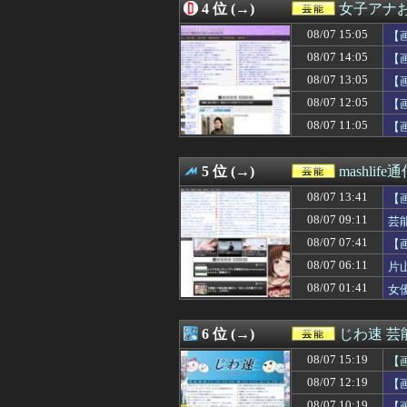
4 位 (→)
女子アナお
08/07 11:05
【画像】むちむ
08/07 11:03
青葉坂46さん、
08/07 15:05
【
08/07 11:00
宮﨑あずさアナ
08/07 14:05
【
08/07 11:00
影山優佳の最新
08/07 13:05
08/07 10:59
一ノ瀬美空ちゃん
【
08/07 10:52
【櫻坂46】メン
08/07 12:05
【
08/07 10:34
【画像】池田レ
08/07 11:05
【
08/07 10:34
吉岡恵麻アナ 
08/07 10:30
【画像】お胸も
08/07 10:28
【画像】今井春
5 位 (→)
mashlife
08/07 10:19
【画像】メキシ
08/07 10:10
【画像】めるる
08/07 13:41
【
08/07 10:05
【画像】アイド
08/07 09:11
芸
08/07 10:00
清宮レイの肉厚
08/07 07:41
08/07 09:39
明日の銀だこ、1
【
08/07 09:39
【画像】 「マス
08/07 06:11
片
08/07 09:38
【画像】石渡花
08/07 01:41
女
08/07 09:11
芸能界を引退した
08/07 09:07
【悲報】「店員」
08/07 09:05
【画像】7人の
6 位 (→)
じわ速 
08/07 09:00
寺田蘭世、最新
08/07 09:00
森山みなみアナ
08/07 15:19
【
08/07 08:36
【画像】TBS新
08/07 12:19
【
08/07 08:10
【画像】気象予報
08/07 10:19
【