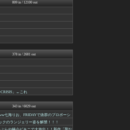
GOSSIP速報
809 in / 12100 out
もきゅ速(*´ω`*)人(...
V系まとめ速報
アイドル・女子アナ★吟じま...
AKB48タイムズ（AKB...
櫻坂46まとめもり～
℃-ute派なんday
お～い！お宝
AKB48タイムズ（AKB...
℃-ute派なんday
378 in / 2681 out
◇CRISIS」←これ
343 in / 6029 out
w七海りお、FRIDAYで抜群のプロポーシ
Tバックのランジェリー姿を解禁！！！
、手ぶらや極小ビキニで大放出！！新作「聖な