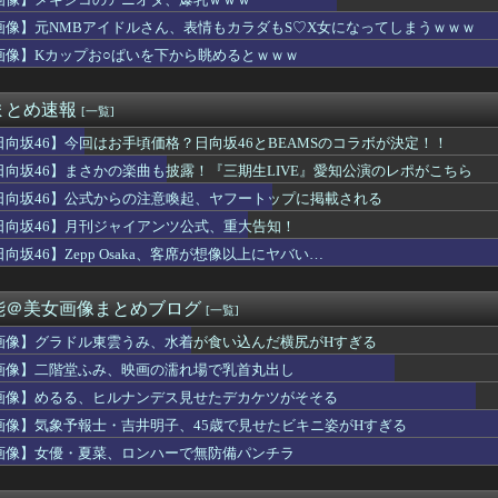
帆アナ、白いポロシャツから乳房が飛び出してしまうｗｗｗｗｗｗｗ
カン後藤「BUMPが邦ロックを一変させた」
画像】元NMBアイドルさん、表情もカラダもS♡X女になってしまうｗｗｗ
袖口からインナーチラ見え！！【GIF動画あり】
画像】Kカップお○ぱいを下から眺めるとｗｗｗ
コールミー)」のメンバーがBABYMETAL「ギミチョコ」を...
、43枚目は選抜継続か？
襲来wwwwwwwwwwwwww
まとめ速報
[一覧]
田美月さん、このグループを牛耳れそう...
ンで注文とキャンセル繰り返し総額43億円被害32歳の美女を逮捕
日向坂46】今回はお手頃価格？日向坂46とBEAMSのコラボが決定！！
ん、イワシの三枚おろしに挑戦！！！【乃木坂46】
日向坂46】まさかの楽曲も披露！『三期生LIVE』愛知公演のレポがこちら
アイドルさん、表情もカラダもS♡X女になってしまうｗｗｗ
日向坂46】公式からの注意喚起、ヤフートップに掲載される
坂46大田美月、この四期生らと交流がある模様
さかの事実が... 正源司陽子、あのトラブルについて言及
日向坂46】月刊ジャイアンツ公式、重大告知！
象予報士さん、NHKから解き放たれる
向坂46】Zepp Osaka、客席が想像以上にヤバい…
』 櫻坂46『251,590』←これ
デンに冠番組を持つ女アイドルがいないのは何故なのか？
）ちゃんの防災服ｗｗｗｗｗｗｗｗｗｗｗｗｗｗｗｗｗｗｗ（画像あ...
能＠美女画像まとめブログ
[一覧]
夏菜、ロンハーで無防備パンチラ
B48原かれん、衝撃の限界露出wwwww1st写真集でパール...
画像】グラドル東雲うみ、水着が食い込んだ横尻がHすぎる
井上和に対して）あの子売れますよ』
画像】二階堂ふみ、映画の濡れ場で乳首丸出し
ンドの尻はタマランわ
画像】めるる、ヒルナンデス見せたデカケツがそそる
 セクシーノースリーブ脇！！
出た仙台育英の野球部JKマネージャー、ガチで可愛いぞ
画像】気象予報士・吉井明子、45歳で見せたビキニ姿がHすぎる
ーぱみゅぱみゅ 本名をさらりと告白
画像】女優・夏菜、ロンハーで無防備パンチラ
の瞳が綺麗すぎて吸い込まれる！！！【乃木坂46】
ナミ、自宅の風呂場でHなパンティ姿を見せつける