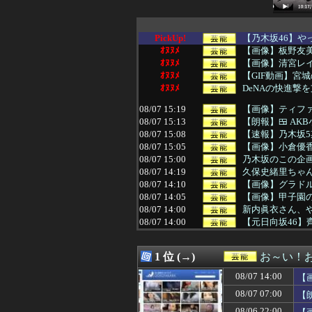
PickUp!
【乃木坂46】や
ｵﾇﾇﾒ
【画像】板野友
ｵﾇﾇﾒ
【画像】清宮レイ
ｵﾇﾇﾒ
【GIF動画】宮
ｵﾇﾇﾒ
DeNAの快進撃
08/07 15:19
【画像】ティフ
08/07 15:13
【朗報】🍱 AK
08/07 15:08
【速報】乃木坂5
08/07 15:05
【画像】小倉優
08/07 15:00
乃木坂のこの企画
08/07 14:19
久保史緒里ちゃ
08/07 14:10
【画像】グラド
08/07 14:05
【画像】甲子園
08/07 14:00
新内眞衣さん、や
08/07 14:00
【元日向坂46】
08/07 14:00
【画像】小倉ゆう
08/07 13:58
【朗報】瀬戸口心
1 位 (→)
お～い！
08/07 13:51
【画像】顔もいい
08/07 13:41
【画像】佐倉綾音
08/07 14:00
【
08/07 13:19
失敗顔の乃木坂ち
08/07 07:00
【
08/07 13:14
【画像】最近のJ
08/07 13:05
【画像】ABCテ
08/06 22:00