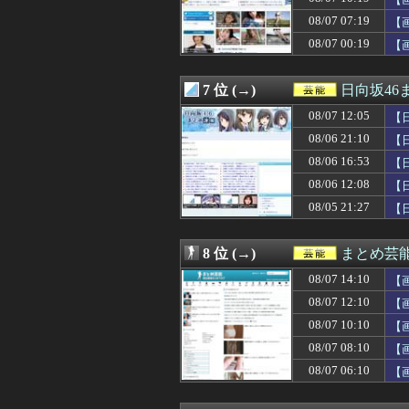
08/07 08:05
【画像】飯尾夏
08/07 08:05
サカナ山口、アジ
08/07 07:19
【
08/07 08:00
鈴木奈穂子アナ 
08/07 00:19
【
08/07 08:00
「≠ME(ノットイ
08/07 07:58
【議論】森平麗心
08/07 07:57
【動画】あたシコ女
7 位 (→)
日向坂46
08/07 07:45
【日向坂46】大
08/07 07:41
08/07 12:05
【画像】オンライ
【
08/07 07:40
一ノ瀬美空ちゃ
08/06 21:10
【
08/07 07:19
【画像】元NMB
08/06 16:53
【
08/07 07:00
【櫻坂46】日向
08/07 07:00
【日向坂46】ま
08/06 12:08
【
08/07 07:00
【朗報】爆胸の気
08/05 21:27
【日
08/07 06:58
≠ME『313,813
08/07 06:18
【質問】ゴール
08/07 06:11
片山さつき（67
8 位 (→)
まとめ芸
08/07 06:10
【画像】女優・
08/07 14:10
08/07 06:08
【生尻画像】元NM
【
08/07 05:58
佐久間宣行『（
08/07 12:10
【
08/07 05:00
アイナ・ジ・エ
08/07 10:10
【
08/07 05:00
田﨑さくらアナ
08/07 04:10
【画像】NHKに
08/07 08:10
【
08/07 04:05
【衝撃】きゃり
08/07 06:10
【
08/07 02:40
矢田萌華ちゃん
08/07 02:10
【画像】橋本マ