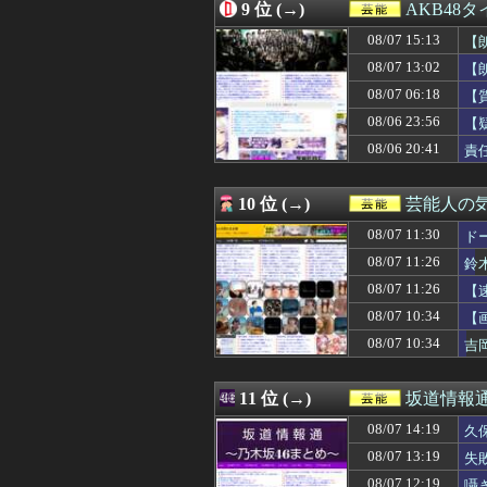
08/07 02:00
福戸あやアナ 
9 位 (→)
AKB48
08/07 01:41
女優・南沙良（２
08/07 15:13
08/07 01:40
今回もパテレの概
【
08/07 01:25
Gカップの現役添
も
08/07 13:02
【朗
08/07 00:59
ポーズてんこ盛
【A
08/07 06:18
【
08/07 00:19
【画像】Kカッ
08/07 00:11
【愕然】新幹線
08/06 23:56
【
08/07 00:11
【悲報】吉岡里帆
08/06 20:41
責
08/07 00:10
【画像】セクシ
08/07 00:01
【画像】爆乳アメ
08/06 23:56
【疑問】今年はA
10 位 (→)
芸能人の
08/06 23:19
【画像】こんな
08/07 11:30
ド
08/06 23:11
【画像】小倉ゆ
08/06 23:01
河出奈都美アナ 
08/07 11:26
鈴
08/06 23:00
吉岡恵麻アナ 
08/07 11:26
【
08/06 22:50
【日向坂46】石
08/06 22:45
08/07 10:34
【画像】帰ってきた
【
08/06 22:19
【画像】会社の
08/07 10:34
吉
08/06 22:14
【朗報】山﨑愛生
08/06 22:11
【画像】池田レ
08/06 22:05
【櫻坂46】森田
11 位 (→)
坂道情報通
08/06 22:05
ワイ「米津玄師
08/07 14:19
久
08/06 22:00
【日向坂46】こ
08/06 22:00
【画像】ブラン
08/07 13:19
失
08/06 21:34
【水着画像あり】
08/07 12:19
囁