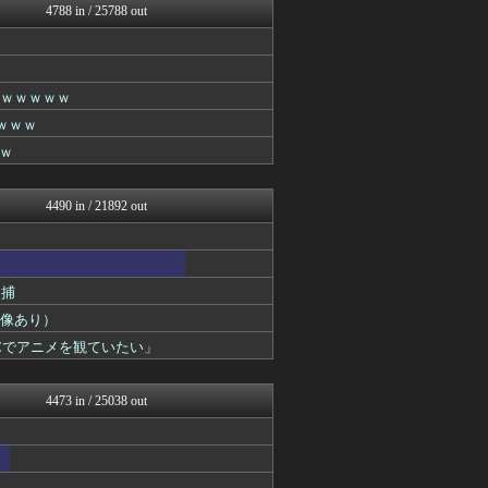
4788 in / 25788 out
女子アナお宝画像速報－5c...
乃木坂46まとめ 乃木りん...
アナきゃぷ速報
乃木通 乃木坂46櫻坂46...
坂道情報通～乃木坂46まと...
ｗｗｗｗｗｗ
櫻坂46まとめもり～
ｗｗｗ
芸能人の気になる噂
ｗ
芸能人の気になる噂
芸能人の気になる噂
アナ速‐女子アナ画像速報
4490 in / 21892 out
じわ速 芸能ニュースまとめ
まとめ芸能＠美女画像まとめ...
女子アナお宝画像速報－5c...
乃木通 乃木坂46櫻坂46...
逮捕
芸能人の気になる噂
芸能人の気になる噂
画像あり）
アナ速‐女子アナ画像速報
Cでアニメを観ていたい」
mashlife通信
今日速2ch
女子アナお宝画像速報－5c...
4473 in / 25038 out
乃木通 乃木坂46櫻坂46...
アイドル・女子アナ★吟じま...
アナ速‐女子アナ画像速報
まとめ芸能＠美女画像まとめ...