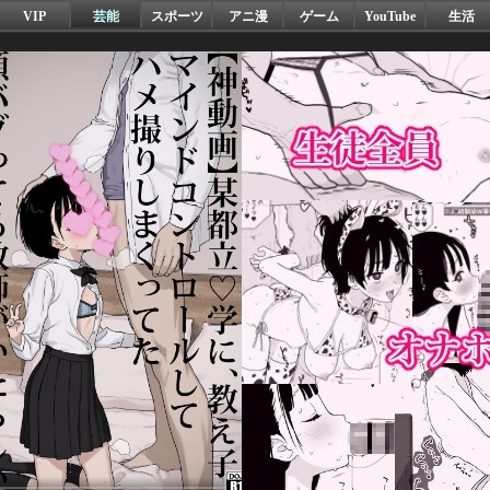
VIP
芸能
スポーツ
アニ漫
ゲーム
YouTube
生活