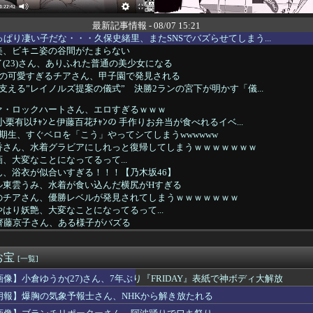
最新記事情報 - 08/07 15:21
っぱり凄い子だな・・・久保史緒里、またSNSでバズらせてしまう...
美、ビキニ姿の谷間がたまらない
(23)さん、ありふれた普通の美少女になる
城の可愛すぎるチアさん、甲子園で発見される
を支える”レイノルズ提案の儀式” 決勝2ランの宮下が明かす「儀...
ァ・ロックハートさん、エロすぎるｗｗｗ
B小栗有以ﾁｬﾝと伊藤百花ﾁｬﾝの 手作りお弁当が食べれるイベ...
期生、すぐベロを「こう」やってシてしまうwwwwww
香さん、水着グラビアにしれっと復帰してしまうｗｗｗｗｗｗｗ
、大変なことになってるって...
ん、浴衣が似合いすぎる！！！【乃木坂46】
ル東雲うみ、水着が食い込んだ横尻がHすぎる
のチアさん、優勝レベルが発見されてしまうｗｗｗｗｗｗｗ
はり妖艶、大変なことになってるって...
齊藤京子さん、ある様子がバズる
か(27)さん、7年ぶり『FRIDAY』表紙で神ボディ大解放
月のノーバン始球式動画、13万再生wwwwwwwwww
お宝
爆乳現役女子大生、水着グラビアの破壊力がヤバイwwwwwwww...
[一覧]
(32)、自分のシコポイントに気がつくwwwwwww
画像】小倉ゆうか(27)さん、7年ぶり『FRIDAY』表紙で神ボディ大解放
ゃんが可愛すぎる！！！【乃木坂46】
朗報】爆胸の気象予報士さん、NHKから解き放たれる
Kダンス部、胸の迫力がすごい💃
レビの女子アナさん、在京局よりレベルが高くなってしまうｗｗｗｗ...