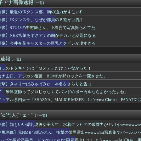
じはる(34)、ブツブツ加工で大暴れww身体はめっちゃいいの...
女子アナ画像速報
[一覧]
シンガーソングライター、グラビアが可愛すぎるwwww“虫博士”...
画像】最近のJKダンス部、胸の迫力がすごい💃
タク歴3ヶ月僕、金と肉体の限界を迎える
くってるOLの尻wwwwww
画像】JKダンス部、なぜか部員の８割が巨乳🫪
8伊藤百花さん、CMオファーが殺到！CM女王になるらしい？【い...
画像】STU48の中村舞さん、下着姿で写真撮られてた
も！山﨑天、ギターをかき鳴らし開会宣言！！！【閃光ライオット2...
画像】NHK宮﨑あずさアナの胸がデカいと話題になる
紗耶バーイベに出演してヲタイジり「やさしい世界のBEYOOOO...
さん(25)、下着姿であたシコが止まらない
画像】今井春花キャスターの巨乳とクビレが凄すぎる
ら推し活ゾーンへ」バスタ新宿～海浜幕張間の高速バスが運行スター...
ceの『ポップミュージック』とかいう曲
め速報
[一覧]
.A.T.u.のドタキャンは「Ｍステ」だけじゃなかった！
カナ山口、アジカン後藤「BUMPが邦ロックを一変させた」
衝撃】きゃりーぱみゅぱみゅ 本名をさらりと告白
イ「米津玄師ってソロじゃなくてバンドのボーカルならよかったよね」
ュアル系四天王「SHAZNA、MALICE MIZER、La’cryma Christi、FANATIC
ω`*)人(´･ェ･｀)
[一覧]
画像】顔もいい爆乳現役女子大生、水着グラビアの破壊力がヤバイwwwwwwww
ンを大胆披露！！！
生尻画像】元NMB48原かれん、衝撃の限界露出wwwww1st写真集でパール
カップの現役添乗員、ドスケベDVDで限界露出してしまうwwwww小山玲奈