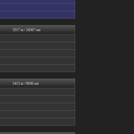
AKB48タイムズ（AKB...
乃木通 乃木坂46櫻坂46...
乃木坂46まとめ 乃木りん...
アナ速‐女子アナ画像速報
アナ速‐女子アナ画像速報
5517 in / 24567 out
乃木通 乃木坂46櫻坂46...
℃-ute派なんday
坂道情報通～乃木坂46まと...
じわ速 芸能ニュースまとめ
まとめ芸能＠美女画像まとめ...
日向坂46まとめ速報
今日速2ch
日向坂46まとめもり～
V系まとめ速報
女子アナお宝画像速報－5c...
5413 in / 9930 out
ミーハー総研（ミーハー総合...
日向坂46まとめもり～
櫻坂46まとめもり～
音まとめ
乃木通 乃木坂46櫻坂46...
乃木坂46まとめ 乃木りん...
芸能人の気になる噂
芸能人の気になる噂
芸能人の気になる噂
アナ速‐女子アナ画像速報