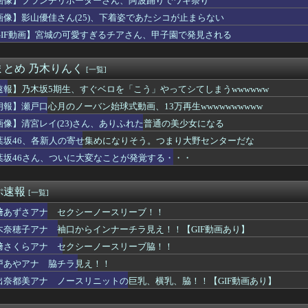
画像】ブランチリポーターさん、阿波踊りでワキ祭り
曲『好きish』MV 800万再生突破キタ━━(((ﾟ∀ﾟ...
画像】影山優佳さん(25)、下着姿であたシコが止まらない
このシーン』ガチでエグいって・・・
(23)さん、ありふれた普通の美少女になる
GIF動画】宮城の可愛すぎるチアさん、甲子園で発見される
ス部、なぜか部員の８割が巨乳🫪
8の中村舞さん、下着姿で写真撮られてた
まとめ 乃木りんく
[一覧]
で全盛期
ん、留学中にマックのバイトに応募するも書類選考で落とされてしまう
速報】乃木坂5期生、すぐベロを「こう」やってシてしまうwwwwww
koを歌う遠藤さくらちゃんが可愛すぎる！！！【乃木坂46】
朗報】瀬戸口心月のノーバン始球式動画、13万再生wwwwwwwwww
うお○ぱいが至高だよなｗｗｗ
ふみ、映画の濡れ場で乳首丸出し
画像】清宮レイ(23)さん、ありふれた普通の美少女になる
回はお手頃価格？日向坂46とBEAMSのコラボが決定！！
葉坂46、各新人の寄せ集めになりそう。つまり大野センターだな
パッパ、会社でナンバーツーになった結果ｗｗｗｗｗｗｗｗｗｗ
葉坂46さん、ついに大変なことが発覚する・・・
レすぎる... BEAMSコラボ、今回もｷﾀ━━━━(ﾟ∀...
ドタキャンは「Ｍステ」だけじゃなかった！
ララ(37)さん、現在のビジュアルが話題になってしまうｗｗｗｗ...
ぷ速報
[一覧]
な仕事帰りに家で何してんの？」←これ・・・・
れには事務所スタッフも慌ててそう・・・
﨑あずさアナ セクシーノースリーブ！！
組予告に名前が！！！
木奈穂子アナ 袖口からインナーチラ見え！！【GIF動画あり】
マガジンどうしてる？ 音まとめアーカイブ
さん、ふくらみがガチでエグいって・・・
﨑さくらアナ セクシーノースリーブ脇！！
新人の寄せ集めになりそう。つまり大野センターだな
戸あやアナ 脇チラ見え！！
ｎｊａラーメン」の日本人オーナーが巨胸ｗｗｗｗｗｗ
出奈都美アナ ノースリニットの巨乳、横乳、脇！！【GIF動画あり】
袖口からインナーチラ見え！！【GIF動画あり】
職員が番組出演タレントから性被害！？←コレマジならヤバくねーか？
﨑あずさアナの胸がデカいと話題になる