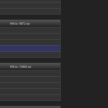
じわ速 芸能ニュースまとめ
日向坂46まとめ速報
今日速2ch
アイドル・女子アナ★吟じま...
AKB48タイムズ（AKB...
日向坂46まとめもり～
944 in / 6872 out
櫻坂46まとめもり～
V系まとめ速報
べビメタだらけの・・・
アナきゃぷ速報
もきゅ速(*´ω`*)人(...
GOSSIP速報
BABYMETAL TIM...
GOSSIP速報
GOSSIP速報
櫻坂46まとめもり～
858 in / 12064 out
GOSSIP速報
今日速2ch
音まとめ
GOSSIP速報
櫻坂46まとめもり～
GOSSIP速報
GOSSIP速報
アナきゃぷ速報
日向坂46まとめ速報