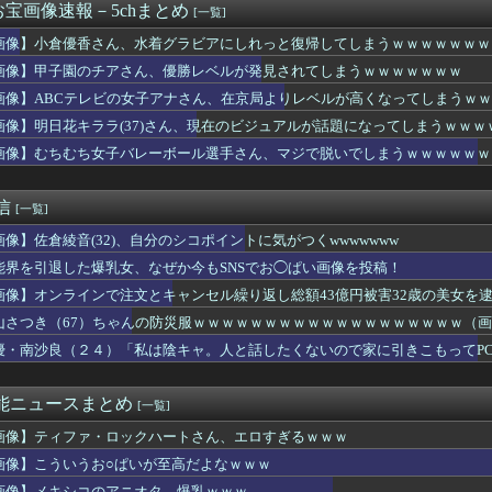
宝画像速報－5chまとめ
[一覧]
ち女子バレーボール選手さん、マジで脱いでしまうｗｗｗｗｗｗｗ
ついに大変なことが発覚する・・・
画像】小倉優香さん、水着グラビアにしれっと復帰してしまうｗｗｗｗｗｗｗ
 セクシーノースリーブ！！
画像】甲子園のチアさん、優勝レベルが発見されてしまうｗｗｗｗｗｗｗ
の『下半身』ガチでエグいって・・・
、本日の｢タダイマ！｣に生出演！！！【乃木坂46】
画像】ABCテレビの女子アナさん、在京局よりレベルが高くなってしまうｗ
バー＆OGがラヴィット出演へ！！！
画像】明日花キララ(37)さん、現在のビジュアルが話題になってしまうｗｗｗ
イラちゃん、服着てても完熟に仕上がるｗｗｗｗｗｗｗｗｗｗｗｗｗｗ
画像】むちむち女子バレーボール選手さん、マジで脱いでしまうｗｗｗｗｗｗ
ノースリーブ！！
お腹もお尻も顔もお母さん過ぎるグラビアアイドルが発見される
花キャスターの巨乳とクビレが凄すぎる
通信
[一覧]
コのアニオタ、爆乳ｗｗｗ
、ヒルナンデス見せたデカケツがそそる
画像】佐倉綾音(32)、自分のシコポイントに気がつくwwwwwww
ルにしか見えないセクシー女優さんが話題になるｗｗｗｗｗｗ
能界を引退した爆乳女、なぜか今もSNSでお◯ぱい画像を投稿！
ジューシー二の腕、ガチでエグいって・・・
舟88円（各店先着88名限定）
画像】オンラインで注文とキャンセル繰り返し総額43億円被害32歳の美女を
ク美人さん、また我々を欺く」←海外でも流行りだした結果がこちら...
山さつき（67）ちゃんの防災服ｗｗｗｗｗｗｗｗｗｗｗｗｗｗｗｗｗｗｗ（
菜アナが巨乳をキンプリに見せつけてしまう
優・南沙良（２４）「私は陰キャ。人と話したくないので家に引きこもってP
爆乳女、なぜか今もSNSでお◯ぱい画像を投稿！
と「定員」を間違えるガチでヤバいやつ、ネット上に多すぎる ← ...
ビキニ女子をタイプ別に並べてみた結果ｗｗｗｗｗｗ
芸能ニュースまとめ
[一覧]
のぶってえ下半身ガチでエグいって・・・
、ブラ線浮き出るポロシャツおっぱい横乳の膨らみ最高！
画像】ティファ・ロックハートさん、エロすぎるｗｗｗ
人・多田成美アナの胸元から中身が見えてしまう
画像】こういうお○ぱいが至高だよなｗｗｗ
士・吉井明子、45歳で見せたビキニ姿がHすぎる
画像】メキシコのアニオタ、爆乳ｗｗｗ