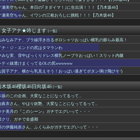
ぎだすゲーム配信者の美少女がエロすぎるｗｗｗ
さかの楽曲も披露！『三期生LIVE』愛知公演のレポがこちら
ノ瀬美空ちゃん、本日の｢タダイマ！｣に生出演！！！【乃木坂46】
偏差値30台の高校に入学した結果ｗｗｗｗｗｗｗｗｗｗ
ノ瀬美空ちゃん、イワシの三枚おろしに挑戦！！！【乃木坂46】
中ぱっくりドレス横乳ノーブラおっぱい！スリット内腿
成功者になれた…｢とんねるず｣｢おニャン子｣｢AKB｣とヒッ...
全公演違うのか... 三期生ライブ愛知公演、終演後の様子・レ...
・女子アナ★吟じます
[一覧]
uddiesに刺さる... わこち、この姿はまさか・・・
山みなみアナ、ブラ線浮き出るポロシャツおっぱい横乳の膨らみ最高！
HAZNA、MALICE MIZER、La’...
ETAL（9回）はサマーソニックのレギュラー出演者の中で2番...
イナ・ジ・エンドの尻はタマランわ
朗読劇」ヴィジュアル撮影！！【GIF動画あり】
中みな実、背中ぱっくりドレス横乳ノーブラおっぱい！スリット内腿
食い込み水着で100cmヒップを大胆露出wwwww「週刊SP...
たと思ってたあのYouTuber、今こんなことになってるｗｗ...
ンティ線透けまくってるOLの尻wwwwww
IOHAZARD 30th ANNIVERSARY」コ...
山賀子アナ、横から乳見えそう！おっぱい過ぎてボタン弾け飛びそう
、ネットの「年内死ぬ」報道に苦笑wwwwww
ラドル、IV出さない問題がヤバいwwwwww
iesから注意喚起←実は...
木坂46櫻坂46日向坂46
[一覧]
しのバイト、命懸けすぎて誰もやらない…その理由がこれｗｗｗｗ
木坂のこの企画、大変なことになってるって...
ングアプリで女にしつこいって言われた結果・・・・・・
義、「自分はこんなに人気があったのか」デビュー50年後に海外で...
内眞衣さん、やはり妖艶、大変なことになってるって...
、馬乗り姿で気品がハンパないｗｗｗｗ
ウナ美月の『このシーン』ガチでエグいって・・・
ラミーツ、こんなぎ加入である変化が...【公開収録レポ】
田クリ、ガチで全盛期
ペロペロ事件で客層悪化...10％オフにして更にカオスwww...
がパイ●ン披露？！マジでやってて草wwww
新の伊藤純奈さん、ふくらみがガチでエグいって・・・
読劇」ヴィジュアル撮影！！【GIF動画あり】
公式からの注意喚起、ヤフートップに掲載される